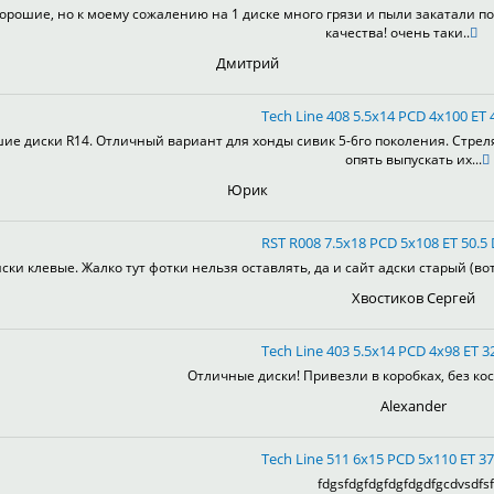
орошие, но к моему сожалению на 1 диске много грязи и пыли закатали по
качества! очень таки..
Дмитрий
Tech Line 408 5.5x14 PCD 4x100 ET 4
ие диски R14. Отличный вариант для хонды сивик 5-6го поколения. Стрел
опять выпускать их...
Юрик
RST R008 7.5x18 PCD 5x108 ET 50.5 
ски клевые. Жалко тут фотки нельзя оставлять, да и сайт адски старый (во
Хвостиков Сергей
Tech Line 403 5.5x14 PCD 4x98 ET 32
Отличные диски! Привезли в коробках, без кос
Alexander
Tech Line 511 6x15 PCD 5x110 ET 37
fdgsfdgfdgfdgfdgdfgcdvsdfsf