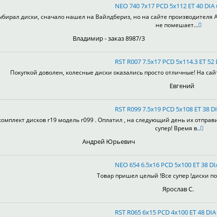
NEO 740 7x17 PCD 5x112 ET 40 DIA
ыбирал диски, сначало нашел на Вайлдбериз, но на сайте производителя А
не помешает...
Владимир - заказ 8987/3
RST R007 7.5x17 PCD 5x114.3 ET 52 
Покупкой доволен, колесные диски оказались просто отличные! На сай
Евгений
RST R099 7.5x19 PCD 5x108 ET 38 DI
комплект дисков r19 модель r099 . Оплатил , на следующий день их отправ
супер! Время в..
Андрей Юрьевич
NEO 654 6.5x16 PCD 5x100 ET 38 DI
Товар пришел целый !Все супер !диски пон
Ярослав С.
RST R065 6x15 PCD 4x100 ET 48 DIA 