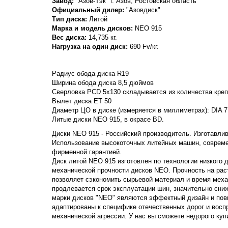
Завод:
"Азов-Тэк" г. Азов, Ростовская область
Официальный дилер:
"Азовдиск"
Тип диска:
Литой
Марка и модель дисков:
NEO
915
Вес диска:
14,735 кг.
Нагрузка на один диск:
690 Fv/кг.
Радиус обода диска R19
Ширина обода диска 8,5 дюймов
Сверловка PCD 5x130 складывается из количества крепе
Вылет диска ET 50
Диаметр ЦО в диске (измеряется в миллиметрах): DIA 7
Литые диски NEO 915, в окрасе BD.
Диски NEO 915 - Российский производитель. Изготавлива
Использование высокоточных литейных машин, совреме
фирменной гарантией.
Диск литой NEO 915 изготовлен по технологии низкого 
механической прочности дисков NEO. Прочность на растя
позволяет сэкономить сырьевой материал и время меха
продлевается срок эксплуатации шин, значительно сни
марки дисков "NEO" являются эффектный дизайн и пов
адаптированы к специфике отечественных дорог и вос
механической агрессии. У нас вы сможете недорого куп