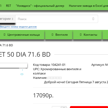
I
RST
"Азовдиск" - официальный дилер
Наличие завода в Excel дл
тегории
Введите номер модели дисков
Центровочные кольца
Вентиля
Контакты
A 71.6 BD
T 50 DIA 71.6 BD
Код товара:
104241-01
Артикул:
N9
UPC:
Хромированные вентиля и
колпаки
Наличие:
17090р.