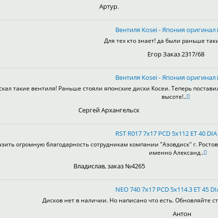
Артур.
Вентиля Kosei - Япония оригинал (
Для тех кто знает! да были раньше таки
Егор Заказ 2317/68
Вентиля Kosei - Япония оригинал (
скал такие вентиля! Раньше стояли японские диски Косеи. Теперь постави
высоте!..
Сергей Архангельск
RST R017 7x17 PCD 5x112 ET 40 DIA
зить огромную благодарность сотрудникам компании "Азовдиск" г. Ростов-н
именно Александ..
Владислав, заказ №4265
NEO 740 7x17 PCD 5x114.3 ET 45 DI
Дисков нет в наличии. Но написано что есть. Обновляйте ст
Антон