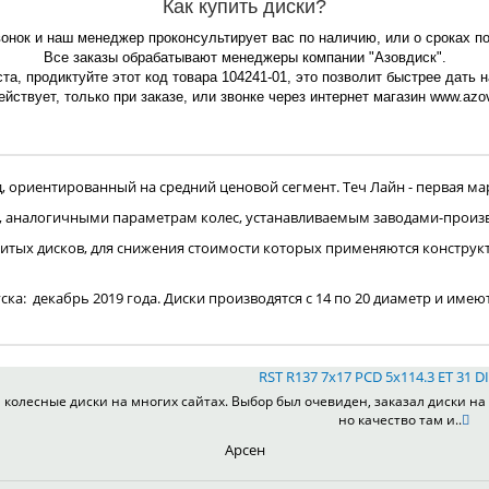
Как купить диски?
вонок и наш менеджер проконсультирует вас по наличию, или о сроках п
Все заказы обрабатывают менеджеры компании "Азовдиск".
та, продиктуйте этот код товара 104241-01, это позволит быстрее дать 
йствует, только при заказе, или звонке через интернет магазин www.azov
ориентированный на средний ценовой сегмент. Теч Лайн - первая мар
, аналогичными параметрам колес, устанавливаемым заводами-произ
итых дисков, для снижения стоимости которых применяются конструк
пуска: декабрь 2019 года. Диски производятся с 14 по 20 диаметр и имею
RST R137 7x17 PCD 5x114.3 ET 31 DI
колесные диски на многих сайтах. Выбор был очевиден, заказал диски на 
но качество там и..
Арсен