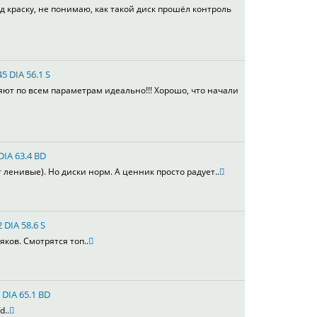
д краску, не понимаю, как такой диск прошёл контроль
5 DIA 56.1 S
яют по всем параметрам идеально!!! Хорошо, что начали
DIA 63.4 BD
т ленивые). Но диски норм. А ценник просто радует..
 DIA 58.6 S
яков. Смотрятся топ..
 DIA 65.1 BD
d..