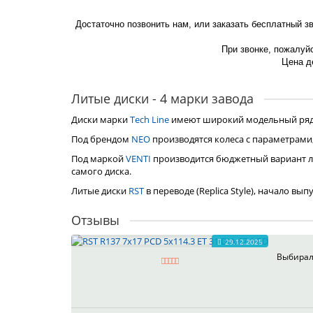
Достаточно позвонить нам, или заказать бесплатный з
При звонке, пожалуйс
Цена де
Литые диски - 4 марки завода
Диски марки
Tech Line
имеют широкий модельный ряд, 
Под брендом
NEO
производятся колеса с параметрами
Под маркой
VENTI
производится бюджетный вариант л
самого диска.
Литые диски
RST
в переводе (Replica Style), начало вы
Отзывы
29.12.2025
Выбирал 