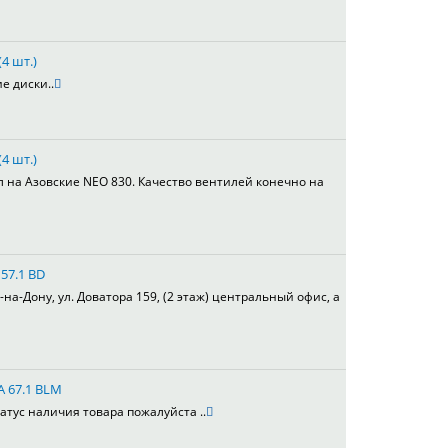
4 шт.)
е диски..
4 шт.)
л на Азовские NEO 830. Качество вентилей конечно на
 57.1 BD
а-Дону, ул. Доватора 159, (2 этаж) центральный офис, а
A 67.1 BLM
атус наличия товара пожалуйста ..