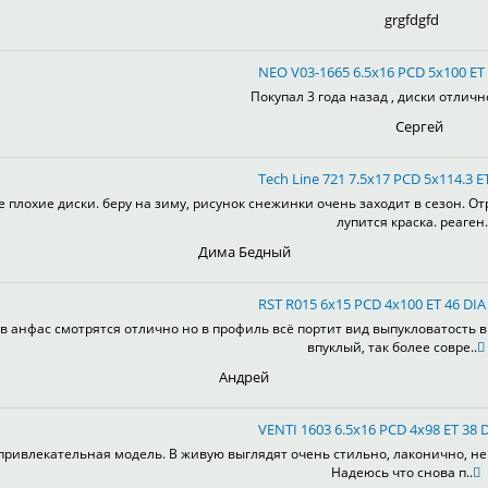
grgfdgfd
NEO V03-1665 6.5x16 PCD 5x100 ET 
Покупал 3 года назад , диски отлично
Сергей
Tech Line 721 7.5x17 PCD 5x114.3 ET
е плохие диски. беру на зиму, рисунок снежинки очень заходит в сезон. От
лупится краска. реаген.
Дима Бедный
RST R015 6x15 PCD 4x100 ET 46 DIA 
в анфас смотрятся отлично но в профиль всё портит вид выпукловатость 
впуклый, так более совре..
Андрей
VENTI 1603 6.5x16 PCD 4x98 ET 38 D
привлекательная модель. В живую выглядят очень стильно, лаконично, не 
Надеюсь что снова п..