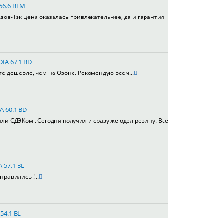
 66.6 BLM
зов-Тэк цена оказалась привлекательнее, да и гарантия
DIA 67.1 BD
те дешевле, чем на Озоне. Рекомендую всем...
A 60.1 BD
или СДЭКом . Сегодня получил и сразу же одел резину. Всё
A 57.1 BL
равились ! ..
54.1 BL