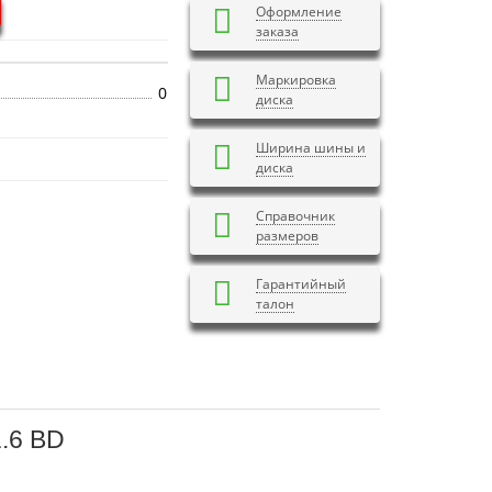
Оформление
заказа
Маркировка
0
диска
Ширина шины и
диска
Справочник
размеров
Гарантийный
талон
.6 BD