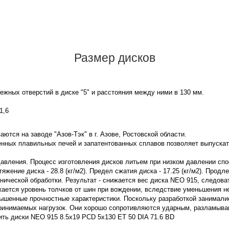
Размер дисков
жных отверстий в диске "5" и расстояния между ними в 130 мм.
1,6
ются на заводе "Азов-Тэк" в г. Азове, Ростовской области.
нных плавильных печей и запатентованных сплавов позволяет выпускат
давления. Процесс изготовления дисков литьем при низком давлении сп
жение диска - 28.8 (кг/м2). Предел сжатия диска - 17.25 (кг/м2). Продл
нической обработки. Результат - снижается вес диска NEO 915, следов
жается уровень толчков от шин при вождении, вследствие уменьшения 
ышенные прочностные характеристики. Поскольку разработкой занимали
принимаемых нагрузок. Они хорошо сопротивляются ударным, разламы
ить диски NEO 915 8.5x19 PCD 5x130 ET 50 DIA 71.6 BD