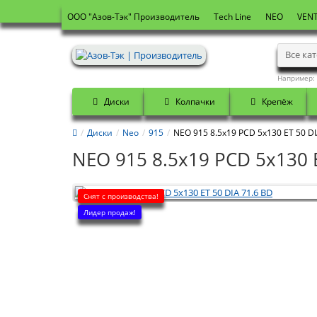
OOO "Азов-Тэк" Производитель
Tech Line
NEO
VENT
Все ка
Например:
Диски
Колпачки
Крепёж
Диски
Neo
915
NEO 915 8.5x19 PCD 5x130 ET 50 DI
NEO 915 8.5x19 PCD 5x130 E
Снят с производства!
Лидер продаж!