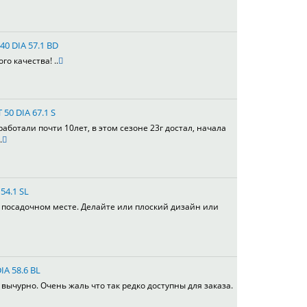
40 DIA 57.1 BD
го качества! ..
 50 DIA 67.1 S
работали почти 10лет, в этом сезоне 23г достал, начала
.
54.1 SL
в посадочном месте. Делайте или плоский дизайн или
IA 58.6 BL
вычурно. Очень жаль что так редко доступны для заказа.