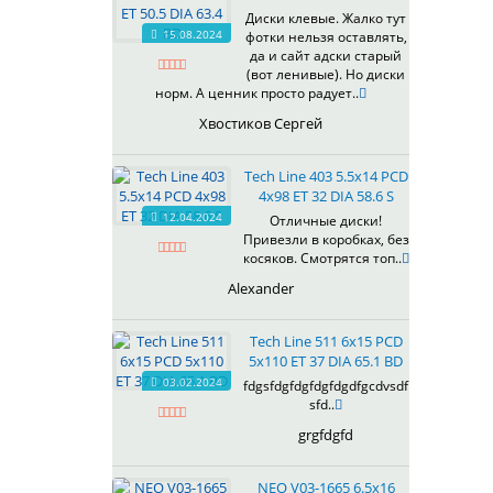
607
Диски клевые. Жалко тут
614
15.08.2024
фотки нельзя оставлять,
618
да и сайт адски старый
(вот ленивые). Но диски
619
норм. А ценник просто радует..
622
Хвостиков Сергей
623
624
Tech Line 403 5.5x14 PCD
625
4x98 ET 32 DIA 58.6 S
626
12.04.2024
Отличные диски!
628
Привезли в коробках, без
629
косяков. Смотрятся топ..
630
Alexander
632
633
Tech Line 511 6x15 PCD
634
5x110 ET 37 DIA 65.1 BD
635
03.02.2024
fdgsfdgfdgfdgfdgdfgcdvsdf
637
sfd..
638
grgfdgfd
639
640
NEO V03-1665 6.5x16