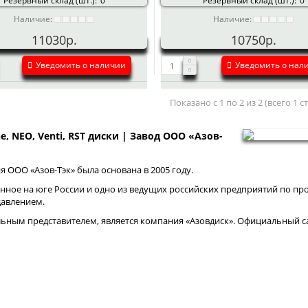
Резервный склад (шт.):
0
Резервный склад (шт.):
0
Наличие:
Наличие:
11030р.
10750р.
Уведомить о наличии
Уведомить о нал
Показано с 1 по 2 из 2 (всего 1 
ne, NEO, Venti, RST диски | Завод ООО «Азов-
 ООО «Азов-Тэк» была основана в 2005 году.
нное на юге России и одно из ведущих российских предприятий по про
давлением.
ным представителем, является компания «Азовдиск». Официальный са