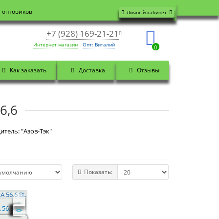
я оптовиков
Личный кабинет
+7 (928) 169-21-21
Интернет магазин
Опт: Виталий
0
Как заказать
Доставка
Отзывы
6,6
итель: "Азов-Тэк"
Показать:
 56.6 BL