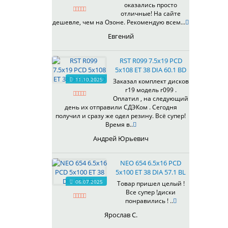
оказались просто
430
отличные! На сайте
433
дешевле, чем на Озоне. Рекомендую всем...
435
Евгений
437
438
RST R099 7.5x19 PCD
503
5x108 ET 38 DIA 60.1 BD
505
11.10.2025
Заказал комплект дисков
r19 модель r099 .
508
Оплатил , на следующий
509
день их отправили СДЭКом . Сегодня
511
получил и сразу же одел резину. Всё супер!
Время в..
523
524
Андрей Юрьевич
526
528
NEO 654 6.5x16 PCD
529
5x100 ET 38 DIA 57.1 BL
530
06.07.2025
Товар пришел целый !
Все супер !диски
531
понравились ! ..
532
Ярослав С.
534