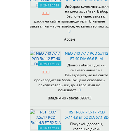
HB
336
66,6
29.12.2025
Выбирал колесные диски
HS
на многих сайтах. Выбор
337
67,1
MG
был очевиден, заказал
344
69,1
MGM
диски на сайте производителя. В начале
401
70,1
заказал на маркетплэйсе, но качество там и..
OrD
403
70,3
S
405
71,1
Арсен
SD
406
71.6
SL
408
72,6
NEO 740 7x17 PCD 5x112
W
410
73,1
ET 40 DIA 66.6 BLM
WB
29.12.2025
411
74,1
Долго выбирал диски,
WD
сначало нашел на
414
75.1
Вайлдбериз, но на сайте
415
77,8
производителя Азов-Тэк цена оказалась
417
78.1
привлекательнее, да и гарантия не
помешает...
418
84,1
420
92,5
Владимир - заказ 8987/3
422
95,1
423
98
RST R007 7.5x17 PCD
5x114.3 ET 52 DIA 67.1 BD
426
98,1
428
Покупкой доволен,
16.12.2025
колесные диски
429