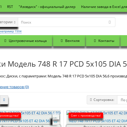
I
RST
"Азовдиск" - официальный дилер
Наличие завода в Excel дл
тегории
например 1504
Центровочные кольца
Вентиля
Контакты
и Модель 748 R 17 PCD 5x105 DIA 5
ос: Диски, с параметрами: Модель 748 R 17 PCD 5x105 DIA 56,6 производ
ение товаров (0)
Сортировка:
производства!
Снят с производства!
 7x17 PCD 5x105 ET 42 DIA 56.6 BD
NEO 748 7x17 PCD 5x105 ET 42 DIA