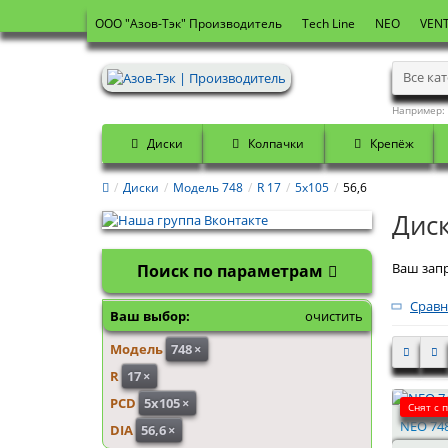
OOO "Азов-Тэк" Производитель
Tech Line
NEO
VENT
Все ка
Например:
Диски
Колпачки
Крепёж
Диски
Модель 748
R 17
5x105
56,6
Диск
Ваш запр
Поиск по параметрам
Сравн
Ваш выбор:
очистить
Модель
748
×
R
17
×
PCD
5x105
×
Снят с 
NEO 748
DIA
56,6
×