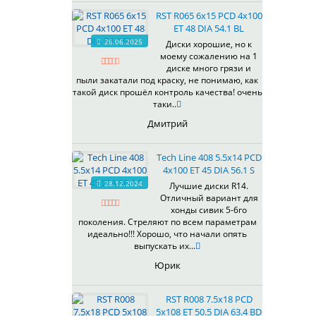
535
RST R065 6x15 PCD 4x100
536
ET 48 DIA 54.1 BL
537
26.06.2025
Диски хорошие, но к
538
моему сожалению на 1
539
диске много грязи и
540
пыли закатали под краску, не понимаю, как
такой диск прошёл контроль качества! очень
541
таки..
543
Дмитрий
544
545
Tech Line 408 5.5x14 PCD
546
4x100 ET 45 DIA 56.1 S
547
28.12.2024
Лучшие диски R14.
548
Отличный вариант для
573
хонды сивик 5-6го
поколения. Стреляют по всем параметрам
574
идеально!!! Хорошо, что начали опять
575
выпускать их...
576
Юрик
600
602
RST R008 7.5x18 PCD
604
5x108 ET 50.5 DIA 63.4 BD