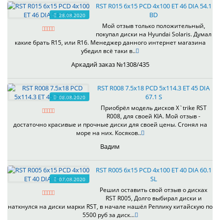
RST R015 6x15 PCD 4x100 ET 46 DIA 54.1
BD
28.08.2020
Мой отзыв только положительный,
покупал диски на Hyundai Solaris. Думал
какие брать R15, или R16. Менеджер данного интернет магазина
убедил всё таки в..
Аркадий заказ №1308/435
RST R008 7.5x18 PCD 5x114.3 ET 45 DIA
67.1 S
08.08.2020
Приобрёл модель дисков X`trike RST
R008, для своей KIA. Мой отзыв -
достаточно красивые и прочные диски для своей цены. Сгонял на
море на них. Косяков..
Вадим
RST R005 6x15 PCD 4x100 ET 40 DIA 60.1
SL
07.08.2020
Решил оставить свой отзыв о дисках
RST R005, Долго выбирал диски и
наткнулся на диски марки RST, в начале нашёл Реплику китайскую по
5500 руб за диск...