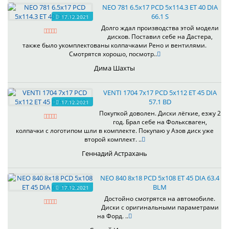
NEO 781 6.5x17 PCD 5x114.3 ET 40 DIA
66.1 S
17.12.2021
Долго ждал производства этой модели
дисков. Поставил себе на Дастера,
также было укомплектованы колпачками Рено и вентилями.
Смотрятся хорошо, посмотр..
Дима Шахты
VENTI 1704 7x17 PCD 5x112 ET 45 DIA
57.1 BD
17.12.2021
Покупкой доволен. Диски лёгкие, езжу 2
год. Брал себе на Фольксваген,
колпачки с логотипом шли в комплекте. Покупаю у Азов диск уже
второй комплект. ..
Геннадий Астрахань
NEO 840 8x18 PCD 5x108 ET 45 DIA 63.4
BLM
17.12.2021
Достойно смотрятся на автомобиле.
Диски с оригинальными параметрами
на Форд. ..