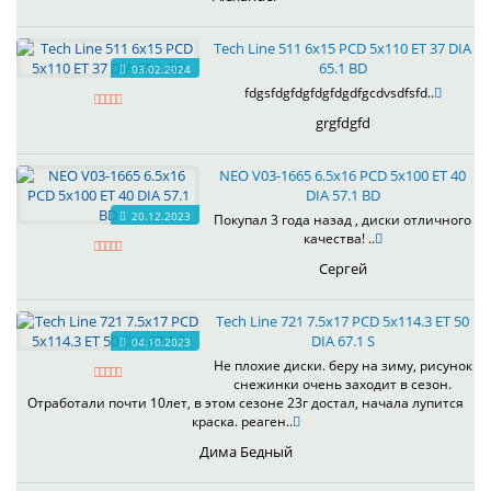
Tech Line 511 6x15 PCD 5x110 ET 37 DIA
65.1 BD
03.02.2024
fdgsfdgfdgfdgfdgdfgcdvsdfsfd..
grgfdgfd
NEO V03-1665 6.5x16 PCD 5x100 ET 40
DIA 57.1 BD
20.12.2023
Покупал 3 года назад , диски отличного
качества! ..
Сергей
Tech Line 721 7.5x17 PCD 5x114.3 ET 50
DIA 67.1 S
04.10.2023
Не плохие диски. беру на зиму, рисунок
снежинки очень заходит в сезон.
Отработали почти 10лет, в этом сезоне 23г достал, начала лупится
краска. реаген..
Дима Бедный