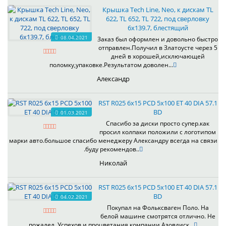
Крышка Tech Line, Neo, к дискам TL
622, TL 652, TL 722, под сверловку
6х139.7, блестящий
08.04.2021
Заказ был оформлен и довольно быстро
отправлен.Получил в Златоусте через 5
дней в хорошей,исключающей
поломку,упаковке.Результатом доволен...
Александр
RST R025 6x15 PCD 5x100 ET 40 DIA 57.1
BD
01.03.2021
Спасибо за диски просто супер.как
просил колпаки положили с логотипом
марки авто.большое спасибо менеджеру Александру всегда на связи
.буду рекомендов..
Николай
RST R025 6x15 PCD 5x100 ET 40 DIA 57.1
BD
04.02.2021
Покупал на Фольксваген Поло. На
белой машине смотрятся отлично. Не
пожалел. Успехов и процветания компании Азовдиск...