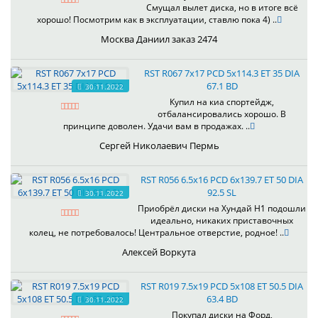
Смущал вылет диска, но в итоге всё
хорошо! Посмотрим как в эксплуатации, ставлю пока 4) ..
Москва Даниил заказ 2474
RST R067 7x17 PCD 5x114.3 ET 35 DIA
67.1 BD
30.11.2022
Купил на киа спортейдж,
отбалансировались хорошо. В
принципе доволен. Удачи вам в продажах. ..
Сергей Николаевич Пермь
RST R056 6.5x16 PCD 6x139.7 ET 50 DIA
92.5 SL
30.11.2022
Приобрёл диски на Хундай H1 подошли
идеально, никаких приставочных
колец, не потребовалось! Центральное отверстие, родное! ..
Алексей Воркута
RST R019 7.5x19 PCD 5x108 ET 50.5 DIA
63.4 BD
30.11.2022
Покупал диски на Форд,