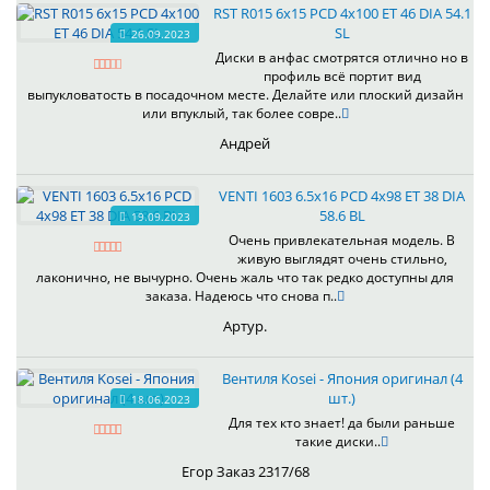
RST R015 6x15 PCD 4x100 ET 46 DIA 54.1
SL
26.09.2023
Диски в анфас смотрятся отлично но в
профиль всё портит вид
выпукловатость в посадочном месте. Делайте или плоский дизайн
или впуклый, так более совре..
Андрей
VENTI 1603 6.5x16 PCD 4x98 ET 38 DIA
58.6 BL
19.09.2023
Очень привлекательная модель. В
живую выглядят очень стильно,
лаконично, не вычурно. Очень жаль что так редко доступны для
заказа. Надеюсь что снова п..
Артур.
Вентиля Kosei - Япония оригинал (4
шт.)
18.06.2023
Для тех кто знает! да были раньше
такие диски..
Егор Заказ 2317/68