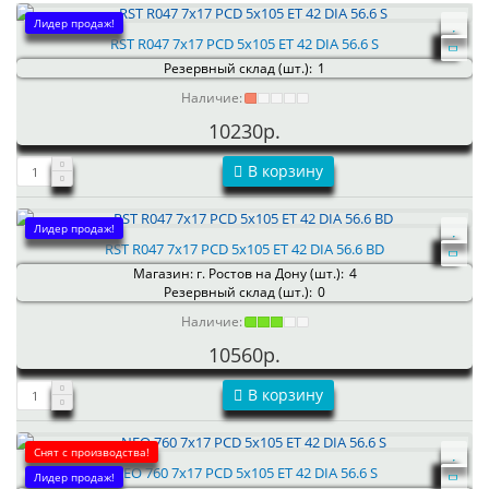
Лидер продаж!
RST R047 7x17 PCD 5x105 ET 42 DIA 56.6 S
Резервный склад (шт.):
1
Наличие:
10230р.
В корзину
Лидер продаж!
RST R047 7x17 PCD 5x105 ET 42 DIA 56.6 BD
Магазин: г. Ростов на Дону (шт.):
4
Резервный склад (шт.):
0
Наличие:
10560р.
В корзину
Снят с производства!
NEO 760 7x17 PCD 5x105 ET 42 DIA 56.6 S
Лидер продаж!