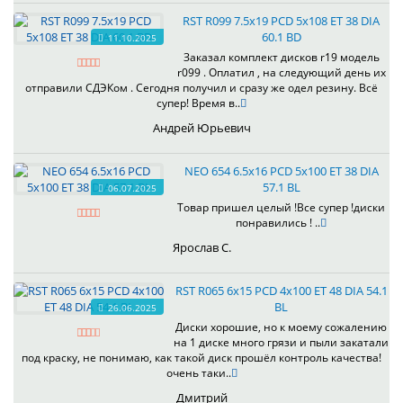
RST R099 7.5x19 PCD 5x108 ET 38 DIA
60.1 BD
11.10.2025
Заказал комплект дисков r19 модель
r099 . Оплатил , на следующий день их
отправили СДЭКом . Сегодня получил и сразу же одел резину. Всё
супер! Время в..
Андрей Юрьевич
NEO 654 6.5x16 PCD 5x100 ET 38 DIA
57.1 BL
06.07.2025
Товар пришел целый !Все супер !диски
понравились ! ..
Ярослав С.
RST R065 6x15 PCD 4x100 ET 48 DIA 54.1
BL
26.06.2025
Диски хорошие, но к моему сожалению
на 1 диске много грязи и пыли закатали
под краску, не понимаю, как такой диск прошёл контроль качества!
очень таки..
Дмитрий