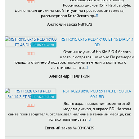
Российских дисков RST - Replica Style.
Долго искал диски на свой Тигуан на просторах интернета,
рассматривал Китайского пр..
Анатолий заказ №916/3
RST R015 6x15 PCD 4x100 ET 46 DIA 54.1
BD
06.11.2020
Отличные диски! На KIA RIO 4 белого
цвета, смотрятся шикарно.По размерам
подошли отлично!В подарок положили вентели и колпачки с
логотипом, за что..
Александр Наливкин
RST R028 8x18 PCD 5x114.3 ET 50 DIA
60.1 BD
16.10.2020
Долго ждал появления именно этой
модели дисков, в окрасе BD. На этом
сайте производителя, отслеживал наличие в течении месяца, как
только появились за..
Евгений заказ № 0310/439