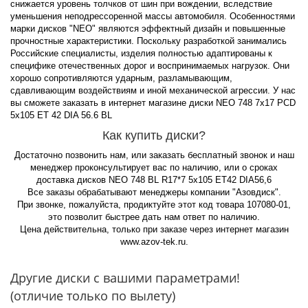
снижается уровень толчков от шин при вождении, вследствие
уменьшения неподрессоренной массы автомобиля. Особенностями
марки дисков "NEO" являются эффектный дизайн и повышенные
прочностные характеристики. Поскольку разработкой занимались
Российские специалисты, изделия полностью адаптированы к
специфике отечественных дорог и воспринимаемых нагрузок. Они
хорошо сопротивляются ударным, разламывающим,
сдавливающим воздействиям и иной механической агрессии. У нас
вы сможете заказать в интернет магазине диски NEO 748 7x17 PCD
5x105 ET 42 DIA 56.6 BL
Как купить диски?
Достаточно позвонить нам, или заказать бесплатный звонок и наш
менеджер проконсультирует вас по наличию, или о сроках
доставка дисков NEO 748 BL R17*7 5x105 ET42 DIA56,6
Все заказы обрабатывают менеджеры компании "Азовдиск".
При звонке, пожалуйста, продиктуйте этот код товара 107080-01,
это позволит быстрее дать нам ответ по наличию.
Цена действительна, только при заказе через интернет магазин
www.azov-tek.ru.
Другие диски с вашими параметрами!
(отличие только по вылету)