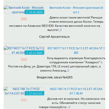
Вентиля Kosei - Япония оригинал (4
шт.)
20.05.2023
Давно искал такие вентиля! Раньше
стояли японские диски Косеи. Теперь
поставил на Азовские NEO 830. Качество вентилей конечно на
высоте!..
Сергей Архангельск
RST R017 7x17 PCD 5x112 ET 40 DIA 57.1
BD
02.04.2023
Хочу выразить огромную благодарность
сотрудникам компании "Азовдиск" г.
Ростов-на-Дону, ул. Доватора 159, (2 этаж) центральный офис, а
именно Александ..
Владислав, заказ №4265
NEO 740 7x17 PCD 5x114.3 ET 45 DIA
67.1 BLM
27.03.2023
Дисков нет в наличии. Но написано что
есть. Обновляйте статус наличия
товара пожалуйста ..