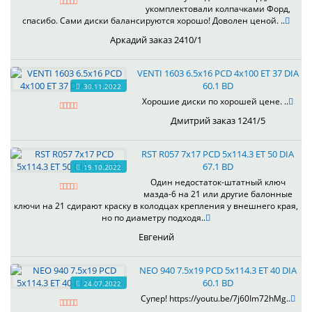
укомплектовали колпачками Форд,
спасибо. Сами диски балансируются хорошо! Доволен ценой. ..
Аркадий заказ 2410/1
VENTI 1603 6.5x16 PCD 4x100 ET 37 DIA
60.1 BD
30.11.2022
Хорошие диски по хорошей цене. ..
Дмитрий заказ 1241/5
RST R057 7x17 PCD 5x114.3 ET 50 DIA
67.1 BD
19.10.2022
Один недостаток-штатный ключ
мазда-6 на 21 или другие балонные
ключи на 21 сдирают краску в колодцах крепления у внешнего края,
но по диаметру подходя..
Евгений
NEO 940 7.5x19 PCD 5x114.3 ET 40 DIA
60.1 BD
24.07.2022
Супер! https://youtu.be/7j60Im72hMg..