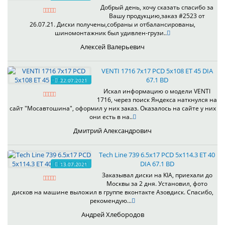
Добрый день, хочу сказать спасибо за
Вашу продукцию,заказ #2523 от
26.07.21. Диски получены,собраны и отбалансированы,
шиномонтажник был удивлен-грузи..
Алексей Валерьевич
VENTI 1716 7x17 PCD 5x108 ET 45 DIA
67.1 BD
22.07.2021
Искал информацию о модели VENTI
1716, через поиск Яндекса наткнулся на
сайт "Мосавтошина", оформил у них заказ. Оказалось на сайте у них
они есть в на..
Дмитрий Александрович
Tech Line 739 6.5x17 PCD 5x114.3 ET 40
DIA 67.1 BD
13.07.2021
Заказывал диски на KIA, приехали до
Москвы за 2 дня. Установил, фото
дисков на машине выложил в группе вконтакте Азовдиск. Спасибо,
рекомендую...
Андрей Хлебородов