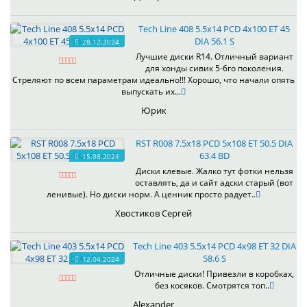
Tech Line 408 5.5x14 PCD 4x100 ET 45
DIA 56.1 S
28.12.2024
Лучшие диски R14. Отличный вариант
для хонды сивик 5-6го поколения.
Стреляют по всем параметрам идеально!!! Хорошо, что начали опять
выпускать их...
Юрик
RST R008 7.5x18 PCD 5x108 ET 50.5 DIA
63.4 BD
15.08.2024
Диски клевые. Жалко тут фотки нельзя
оставлять, да и сайт адски старый (вот
ленивые). Но диски норм. А ценник просто радует..
Хвостиков Сергей
Tech Line 403 5.5x14 PCD 4x98 ET 32 DIA
58.6 S
12.04.2024
Отличные диски! Привезли в коробках,
без косяков. Смотрятся топ..
Alexander