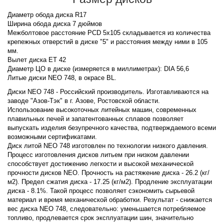
Диаметр обода диска R17
Ширина обода диска 7 дюймов
Межболтовое расстояние PCD 5x105 складывается из количества
крепежных отверстий в диске "5" и расстояния между ними в 105
мм.
Вылет диска ET 42
Диаметр ЦО в диске (измеряется в миллиметрах): DIA 56,6
Литые диски NEO 748, в окрасе BL.
Диски NEO 748 - Российский производитель. Изготавливаются на
заводе "Азов-Тэк" в г. Азове, Ростовской области.
Использование высокоточных литейных машин, современных
плавильных печей и запатентованных сплавов позволяет
выпускать изделия безупречного качества, подтверждаемого всеми
возможными сертификатами.
Диск литой NEO 748 изготовлен по технологии низкого давления.
Процесс изготовления дисков литьем при низком давлении
способствует достижению легкости и высокой механической
прочности дисков NEO. Прочность на растяжение диска - 26.2 (кг/
м2). Предел сжатия диска - 17.25 (кг/м2). Продление эксплуатации
диска - 8.1%. Такой процесс позволяет сэкономить сырьевой
материал и время механической обработки. Результат - снижается
вес диска NEO 748, следовательно: уменьшается потребляемое
топливо, продлевается срок эксплуатации шин, значительно