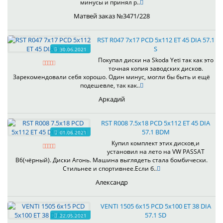
минусы и принял р..
Матвей заказ №3471/228
RST R047 7x17 PCD 5x112 ET 45 DIA 57.1
S
30.06.2021
Покупал диски на Skoda Yeti так как это
точная копия заводских дисков.
Зарекомендовали себя хорошо. Один минус, могли бы быть и ещё
подешевле, так как..
Аркадий
RST R008 7.5x18 PCD 5x112 ET 45 DIA
57.1 BDM
01.06.2021
Купил комплект этих дисков,и
установил на лето на VW PASSAT
B6(чёрный). Диски Агонь. Машина выглядеть стала бомбически.
Стильнее и спортивнее.Если б..
Александр
VENTI 1505 6x15 PCD 5x100 ET 38 DIA
57.1 SD
22.05.2021