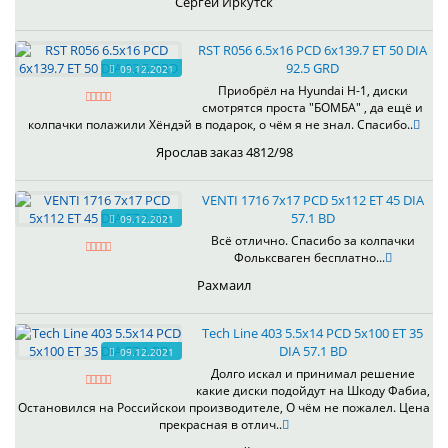
Сергей Иркутск
RST R056 6.5x16 PCD 6x139.7 ET 50 DIA
92.5 GRD
09.12.2021
Приобрёл на Hyundai H-1, диски
смотрятся проста "БОМБА" , да ещё и
колпачки полажили Хёндэй в подарок, о чём я не знал. Спасибо..
Ярослав заказ 4812/98
VENTI 1716 7x17 PCD 5x112 ET 45 DIA
57.1 BD
09.12.2021
Всё отлично. Спасибо за колпачки
Фольксваген бесплатно...
Рахмаил
Tech Line 403 5.5x14 PCD 5x100 ET 35
DIA 57.1 BD
09.12.2021
Долго искал и принимал решение
какие диски подойдут на Шкоду Фабиа,
Остановился на Российскои производителе, О чём не пожалел. Цена
прекрасная в отлич..