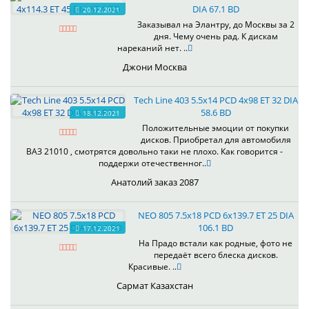
DIA 67.1 BD
20.12.2021
Заказывал на Элантру, до Москвы за 2
дня. Чему очень рад. К дискам
нареканий нет. ..
Джони Москва
Tech Line 403 5.5x14 PCD 4x98 ET 32 DIA
58.6 BD
18.12.2021
Положительные эмоции от покупки
дисков. Приобретал для автомобиля
ВАЗ 21010 , смотрятся довольно таки не плохо. Как говорится -
поддержи отечественног..
Анатолий заказ 2087
NEO 805 7.5x18 PCD 6x139.7 ET 25 DIA
106.1 BD
17.12.2021
На Прадо встали как родные, фото не
передаёт всего блеска дисков.
Красивые. ..
Сармат Казахстан