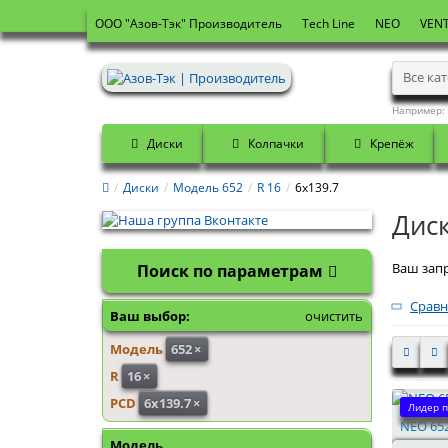
OOO "Азов-Тэк" Производитель
Tech Line
NEO
VENT
Все ка
Например:
Диски
Колпачки
Крепёж
Диски
Модель 652
R 16
6x139.7
Диск
Ваш запр
Поиск по параметрам
Сравн
Ваш выбор:
очистить
Модель
652
×
R
16
×
PCD
6x139.7
×
Лидер п
NEO 652
Модель