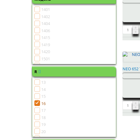
1401
1402
1404
1406
1415
1419
1420
1501
1502
NEO 652 7
R
1504
1505
13
1506
14
1507
15
1508
16
1510
17
1511
18
1513
19
1515
20
1516
21