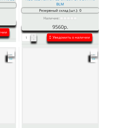
BLM
Резервный склад (шт.):
0
Наличие:
9560р.
ичии
Уведомить о наличии