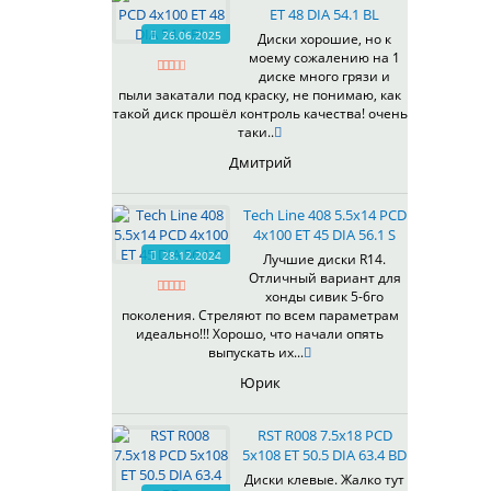
ET 48 DIA 54.1 BL
537
26.06.2025
Диски хорошие, но к
538
моему сожалению на 1
539
диске много грязи и
540
пыли закатали под краску, не понимаю, как
такой диск прошёл контроль качества! очень
541
таки..
543
Дмитрий
544
545
Tech Line 408 5.5x14 PCD
546
4x100 ET 45 DIA 56.1 S
547
28.12.2024
Лучшие диски R14.
548
Отличный вариант для
573
хонды сивик 5-6го
поколения. Стреляют по всем параметрам
574
идеально!!! Хорошо, что начали опять
575
выпускать их...
576
Юрик
600
602
RST R008 7.5x18 PCD
604
5x108 ET 50.5 DIA 63.4 BD
607
Диски клевые. Жалко тут
614