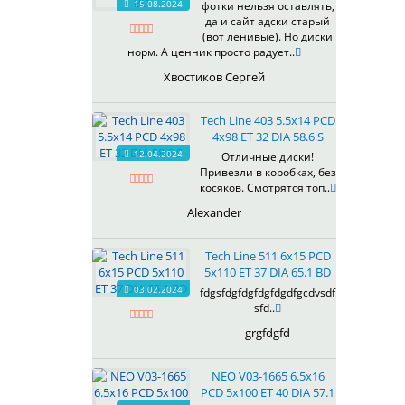
15.08.2024
фотки нельзя оставлять,
618
да и сайт адски старый
(вот ленивые). Но диски
619
норм. А ценник просто радует..
622
Хвостиков Сергей
623
624
Tech Line 403 5.5x14 PCD
625
4x98 ET 32 DIA 58.6 S
626
12.04.2024
Отличные диски!
628
Привезли в коробках, без
629
косяков. Смотрятся топ..
630
Alexander
632
633
Tech Line 511 6x15 PCD
634
5x110 ET 37 DIA 65.1 BD
635
03.02.2024
fdgsfdgfdgfdgfdgdfgcdvsdf
637
sfd..
638
grgfdgfd
639
640
NEO V03-1665 6.5x16
641
PCD 5x100 ET 40 DIA 57.1