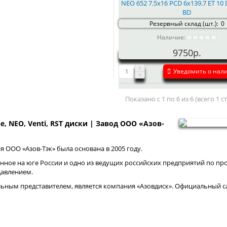
NEO 652 7.5x16 PCD 6x139.7 ET 10 
BD
Резервный склад (шт.):
0
Наличие:
9750р.
Уведомить о нал
Показано с 1 по 6 из 6 (всего 1 
ne, NEO, Venti, RST диски | Завод ООО «Азов-
 ООО «Азов-Тэк» была основана в 2005 году.
нное на юге России и одно из ведущих российских предприятий по про
давлением.
ным представителем, является компания «Азовдиск». Официальный са