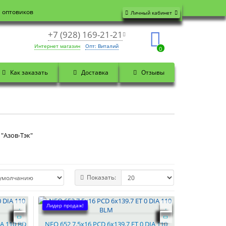
я оптовиков
Личный кабинет
+7 (928) 169-21-21
Интернет магазин
Опт: Виталий
0
Как заказать
Доставка
Отзывы
"Азов-Тэк"
Показать:
Лидер продаж!
IA 110 BD
NEO 652 7.5x16 PCD 6x139.7 ET 0 DIA 110