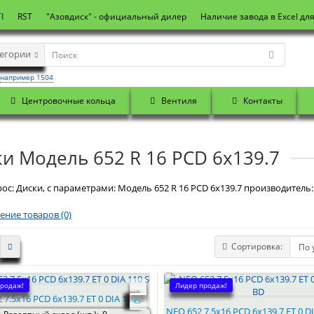
I
RST
"Азовдиск" - официальный дилер
Наличие завода в Excel дл
тегории
например 1504
Центровочные кольца
Вентиля
Контакты
и Модель 652 R 16 PCD 6x139.7
ос: Диски, с параметрами: Модель 652 R 16 PCD 6x139.7 производитель: 
ение товаров (0)
Сортировка:
родаж!
Лидер продаж!
 7.5x16 PCD 6x139.7 ET 0 DIA 110 S
NEO 652 7.5x16 PCD 6x139.7 ET 0 D