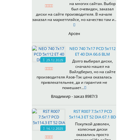
на многих сайтах. Выбор
337
67,1
MG
был очевиден, заказал
344
69,1
MGM
диски на сайте производителя. В начале
401
70,1
заказал на маркетплэйсе, но качество там и..
OrD
403
70,3
S
405
71,1
Арсен
SD
406
71.6
SL
408
72,6
NEO 740 7x17 PCD 5x112
W
410
73,1
ET 40 DIA 66.6 BLM
WB
29.12.2025
411
74,1
Долго выбирал диски,
WD
сначало нашел на
414
75.1
Вайлдбериз, но на сайте
415
77,8
производителя Азов-Тэк цена оказалась
417
78.1
привлекательнее, да и гарантия не
помешает...
418
84,1
420
92,5
Владимир - заказ 8987/3
422
95,1
423
98
RST R007 7.5x17 PCD
5x114.3 ET 52 DIA 67.1 BD
426
98,1
428
Покупкой доволен,
16.12.2025
колесные диски
429
оказались просто
430
отличные! На сайте