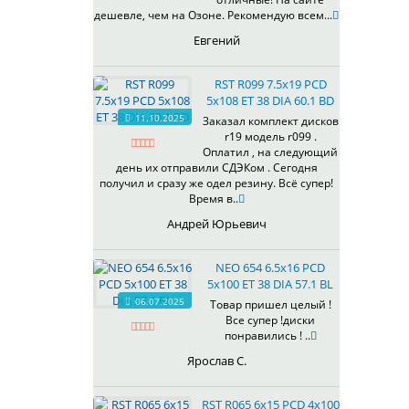
433
дешевле, чем на Озоне. Рекомендую всем...
435
Евгений
437
438
RST R099 7.5x19 PCD
503
5x108 ET 38 DIA 60.1 BD
505
11.10.2025
Заказал комплект дисков
r19 модель r099 .
508
Оплатил , на следующий
509
день их отправили СДЭКом . Сегодня
511
получил и сразу же одел резину. Всё супер!
Время в..
523
524
Андрей Юрьевич
526
528
NEO 654 6.5x16 PCD
529
5x100 ET 38 DIA 57.1 BL
530
06.07.2025
Товар пришел целый !
Все супер !диски
531
понравились ! ..
532
Ярослав С.
534
535
RST R065 6x15 PCD 4x100
536