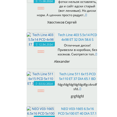
15.08.2024
фотки нельзя оставлять,
618
да и сайт адски старый
(вот ленивые). Но диски
619
норм. А ценник просто радует..
622
Хвостиков Сергей
623
624
Tech Line 403 5.5x14 PCD
625
4x98 ET 32 DIA 58.6 S
626
12.04.2024
Отличные диски!
628
Привезли в коробках, без
629
косяков. Смотрятся топ..
630
Alexander
632
633
Tech Line 511 6x15 PCD
634
5x110 ET 37 DIA 65.1 BD
635
03.02.2024
fdgsfdgfdgfdgfdgdfgcdvsdf
637
sfd..
638
grgfdgfd
639
640
NEO V03-1665 6.5x16
641
PCD 5x100 ET 40 DIA 57.1