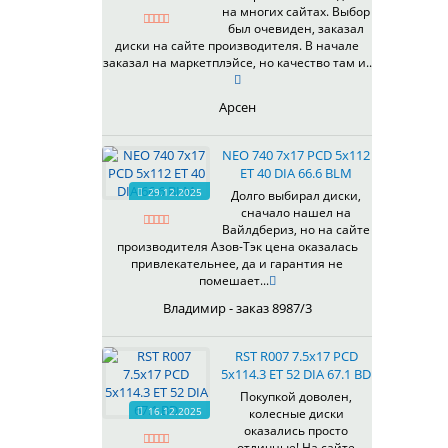
на многих сайтах. Выбор
337
67,1
MG
был очевиден, заказал
344
69,1
MGM
диски на сайте производителя. В начале
401
70,1
заказал на маркетплэйсе, но качество там и..
OrD
403
70,3
S
405
71,1
Арсен
SD
406
71.6
SL
408
72,6
NEO 740 7x17 PCD 5x112
W
410
73,1
ET 40 DIA 66.6 BLM
WB
29.12.2025
411
74,1
Долго выбирал диски,
WD
сначало нашел на
414
75.1
Вайлдбериз, но на сайте
415
77,8
производителя Азов-Тэк цена оказалась
417
78.1
привлекательнее, да и гарантия не
помешает...
418
84,1
420
92,5
Владимир - заказ 8987/3
422
95,1
423
98
RST R007 7.5x17 PCD
5x114.3 ET 52 DIA 67.1 BD
426
98,1
428
Покупкой доволен,
16.12.2025
колесные диски
429
оказались просто
430
отличные! На сайте