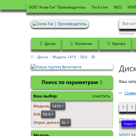
OOO "Азов-Тэк" Производитель
Tech Line
NEO
VENT
Все ка
Например:
Диски
Колпачки
Крепёж
Диски
Модель 1419
58,6
Sl
Диск
Ваш запр
Поиск по параметрам
Сравн
Ваш выбор:
очистить
Модель
1419
×
DIA
58,6
×
Окрас диска
SL
×
Лидер п
VENTI 141
Модель