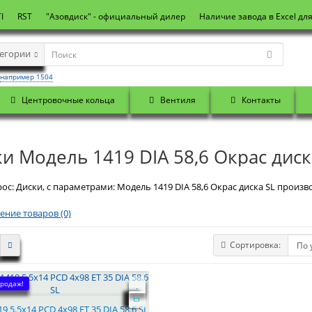
I
RST
"Азовдиск" - официальный дилер
Наличие завода в Excel дл
тегории
например 1504
Центровочные кольца
Вентиля
Контакты
и Модель 1419 DIA 58,6 Окрас диск
ос: Диски, с параметрами: Модель 1419 DIA 58,6 Окрас диска SL произво
ение товаров (0)
Сортировка:
родаж!
9 5.5x14 PCD 4x98 ET 35 DIA 58.6 SL