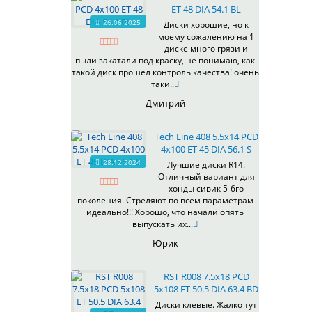
ET 48 DIA 54.1 BL
537
26.06.2025
Диски хорошие, но к
538
моему сожалению на 1
539
диске много грязи и
540
пыли закатали под краску, не понимаю, как
такой диск прошёл контроль качества! очень
541
таки..
543
Дмитрий
544
545
Tech Line 408 5.5x14 PCD
546
4x100 ET 45 DIA 56.1 S
547
28.12.2024
Лучшие диски R14.
548
Отличный вариант для
573
хонды сивик 5-6го
поколения. Стреляют по всем параметрам
574
идеально!!! Хорошо, что начали опять
575
выпускать их...
576
Юрик
600
602
RST R008 7.5x18 PCD
604
5x108 ET 50.5 DIA 63.4 BD
607
Диски клевые. Жалко тут
614