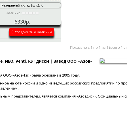
Резервный склад (шт.):
0
Наличие:
6330р.
Уведомить о наличии
Показано с 1 по 1 из 1 (всего 1 
ne, NEO, Venti, RST диски | Завод ООО «Азов-
 ООО «Азов-Тэк» была основана в 2005 году.
нное на юге России и одно из ведущих российских предприятий по про
давлением.
ным представителем, является компания «Азовдиск». Официальный са