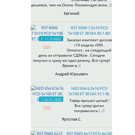
433
дешевле, чем на Озоне. Рекомендую всем...
435
Евгений
437
438
RST R099 7.5x19 PCD
503
5x108 ET 38 DIA 60.1 BD
505
11.10.2025
Заказал комплект дисков
r19 модель r099 .
508
Оплатил , на следующий
509
день их отправили СДЭКом . Сегодня
511
получил и сразу же одел резину. Всё супер!
Время в..
523
524
Андрей Юрьевич
526
528
NEO 654 6.5x16 PCD
529
5x100 ET 38 DIA 57.1 BL
530
06.07.2025
Товар пришел целый !
Все супер !диски
531
понравились ! ..
532
Ярослав С.
534
535
RST R065 6x15 PCD 4x100
536