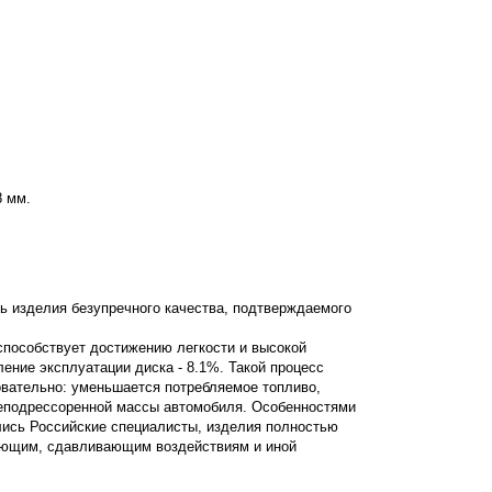
8 мм.
ь изделия безупречного качества, подтверждаемого
 способствует достижению легкости и высокой
дление эксплуатации диска - 8.1%. Такой процесс
овательно: уменьшается потребляемое топливо,
неподрессоренной массы автомобиля. Особенностями
лись Российские специалисты, изделия полностью
вающим, сдавливающим воздействиям и иной