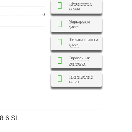
Оформление
заказа
0
Маркировка
диска
Ширина шины и
диска
Справочник
размеров
Гарантийный
талон
8.6 SL