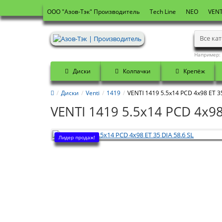
OOO "Азов-Тэк" Производитель
Tech Line
NEO
VENT
Все ка
Например:
Диски
Колпачки
Крепёж
Диски
Venti
1419
VENTI 1419 5.5x14 PCD 4x98 ET 35
VENTI 1419 5.5x14 PCD 4x98
Лидер продаж!