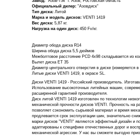
Завод:
"Азов-Тэк" г. Азов, Ростовская область
Официальный дилер:
"Азовдиск"
Тип диска:
Литой
Марка и модель дисков:
VENTI
1419
Вес диска:
5,87 кг.
Нагрузка на один диск:
450 Fv/кг.
Диаметр обода диска R14
Ширина обода диска 5,5 дюймов
Межболтовое расстояние PCD 4x98 складывается из кол
Вылет диска ET 35
Диаметр центрального отверстия в диске (измеряется в
Литые диски VENTI 1419, в окрасе SL.
Диски VENTI 1419 - Российский производитель. Изготавл
Использование высокоточных литейных машин, совреме
расширенной гарантией производителя.
Диск литой VENTI 1419 изготовлен по технологии низко
механической прочности дисков VENTI. Прочность на раст
позволяет сэкономить сырьевой материал и время меха
продлевается срок эксплуатации шин, значительно сни
марки дисков "VENTI" являются эффектный дизайн и п
адаптированы к специфике отечественных дорог и вос
механической агрессии. У нас вы сможете выгодно прио