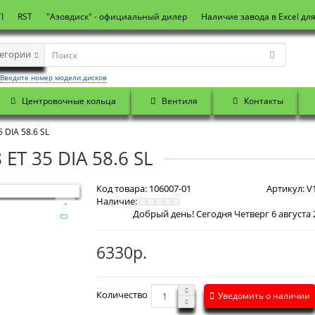
I
RST
"Азовдиск" - официальный дилер
Наличие завода в Excel дл
тегории
Введите номер модели дисков
Центровочные кольца
Вентиля
Контакты
 DIA 58.6 SL
 ET 35 DIA 58.6 SL
Код товара:
106007-01
Артикул:
V1
Наличие:
6330р.
Количество
Уведомить о наличии