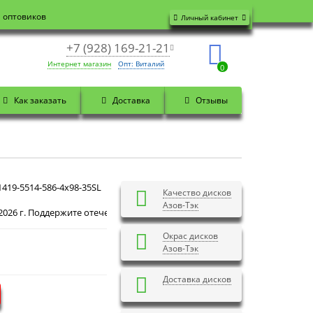
я оптовиков
Личный кабинет
+7 (928) 169-21-21
Интернет магазин
Опт: Виталий
0
Как заказать
Доставка
Отзывы
419-5514-586-4x98-35SL
Качество дисков
Азов-Тэк
Добрый день! Сегодня
Четверг 6 августа 2026 г.
Окрас дисков
Азов-Тэк
Доставка дисков