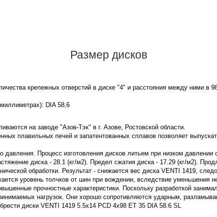
Размер дисков
ичества крепежных отверстий в диске "4" и расстояния между ними в 9
 миллиметрах): DIA 58,6
иваются на заводе "Азов-Тэк" в г. Азове, Ростовской области.
нных плавильных печей и запатентованных сплавов позволяет выпускат
го давления. Процесс изготовления дисков литьем при низком давлении
яжение диска - 28.1 (кг/м2). Предел сжатия диска - 17.29 (кг/м2). Про
нической обработки. Результат - снижается вес диска VENTI 1419, след
жается уровень толчков от шин при вождении, вследствие уменьшения 
овышенные прочностные характеристики. Поскольку разработкой занима
принимаемых нагрузок. Они хорошо сопротивляются ударным, разламы
брести диски VENTI 1419 5.5x14 PCD 4x98 ET 35 DIA 58.6 SL