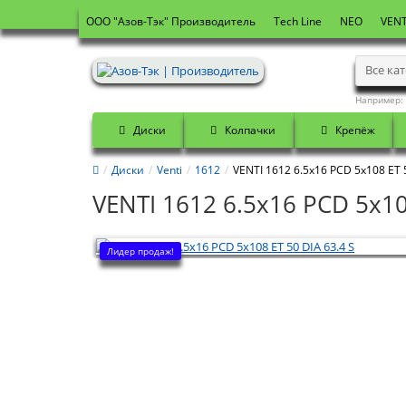
OOO "Азов-Тэк" Производитель
Tech Line
NEO
VENT
Все ка
Например:
Диски
Колпачки
Крепёж
Диски
Venti
1612
VENTI 1612 6.5x16 PCD 5x108 ET 5
VENTI 1612 6.5x16 PCD 5x10
Лидер продаж!