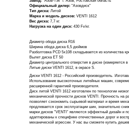
Завод:
"Азов-Тэк" г. Азов, Ростовская область
Официальный дилер:
"Азовдиск"
Тип диска:
Литой
Марка и модель дисков:
VENTI
1612
Вес диска:
7,7 кг.
Нагрузка на один диск:
430 Fv/кг.
Диаметр обода диска R16
Ширина обода диска 6,5 дюймов
Разболтовка PCD 5x108 складывается из количества кре
Вылет диска ET 50
Диаметр центрального отверстия в диске (измеряется в
Литые диски VENTI 1612, в окрасе S.
Диски VENTI 1612 - Российский производитель. Изготавл
Использование высокоточных литейных машин, совреме
расширенной гарантией производителя.
Диск литой VENTI 1612 изготовлен по технологии низко
механической прочности дисков VENTI. Прочность на раст
позволяет сэкономить сырьевой материал и время меха
продлевается срок эксплуатации шин, значительно сни
марки дисков "VENTI" являются эффектный дизайн и п
адаптированы к специфике отечественных дорог и вос
механической агрессии. У нас вы сможете купить дешев