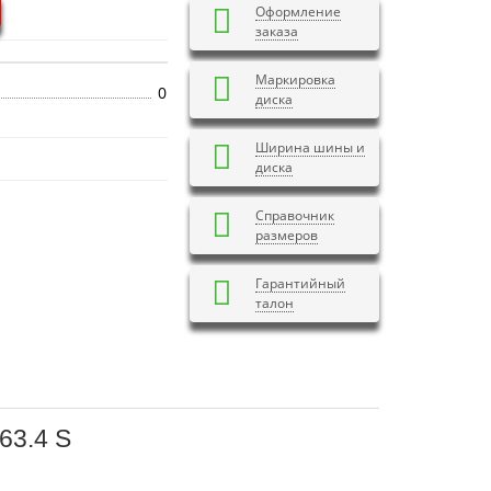
Оформление
заказа
Маркировка
0
диска
Ширина шины и
диска
Справочник
размеров
Гарантийный
талон
63.4 S