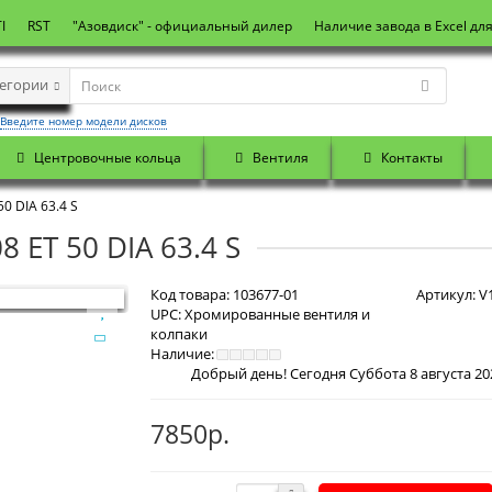
I
RST
"Азовдиск" - официальный дилер
Наличие завода в Excel дл
тегории
Введите номер модели дисков
Центровочные кольца
Вентиля
Контакты
0 DIA 63.4 S
8 ET 50 DIA 63.4 S
Код товара:
103677-01
Артикул:
V1
UPC:
Хромированные вентиля и
колпаки
Наличие:
7850р.