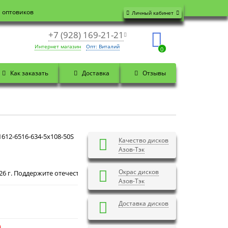
я оптовиков
Личный кабинет
+7 (928) 169-21-21
Интернет магазин
Опт: Виталий
0
Как заказать
Доставка
Отзывы
612-6516-634-5x108-50S
Качество дисков
Азов-Тэк
Окрас дисков
Добрый день! Сегодня
Суббота 8 августа 2026 г. П
Азов-Тэк
Доставка дисков