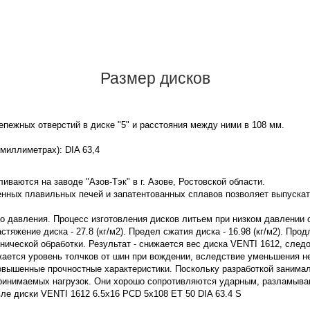
Размер дисков
пежных отверстий в диске "5" и расстояния между ними в 108 мм.
 миллиметрах): DIA 63,4
иваются на заводе "Азов-Тэк" в г. Азове, Ростовской области.
нных плавильных печей и запатентованных сплавов позволяет выпускат
го давления. Процесс изготовления дисков литьем при низком давлении
яжение диска - 27.8 (кг/м2). Предел сжатия диска - 16.98 (кг/м2). Про
нической обработки. Результат - снижается вес диска VENTI 1612, след
жается уровень толчков от шин при вождении, вследствие уменьшения 
овышенные прочностные характеристики. Поскольку разработкой занима
принимаемых нагрузок. Они хорошо сопротивляются ударным, разламы
ле диски VENTI 1612 6.5x16 PCD 5x108 ET 50 DIA 63.4 S