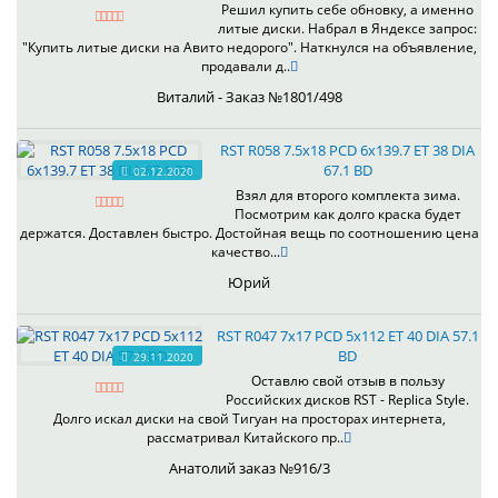
Решил купить себе обновку, а именно
литые диски. Набрал в Яндексе запрос:
"Купить литые диски на Авито недорого". Наткнулся на объявление,
продавали д..
Виталий - Заказ №1801/498
RST R058 7.5x18 PCD 6x139.7 ET 38 DIA
67.1 BD
02.12.2020
Взял для второго комплекта зима.
Посмотрим как долго краска будет
держатся. Доставлен быстро. Достойная вещь по соотношению цена
качество...
Юрий
RST R047 7x17 PCD 5x112 ET 40 DIA 57.1
BD
29.11.2020
Оставлю свой отзыв в пользу
Российских дисков RST - Replica Style.
Долго искал диски на свой Тигуан на просторах интернета,
рассматривал Китайского пр..
Анатолий заказ №916/3