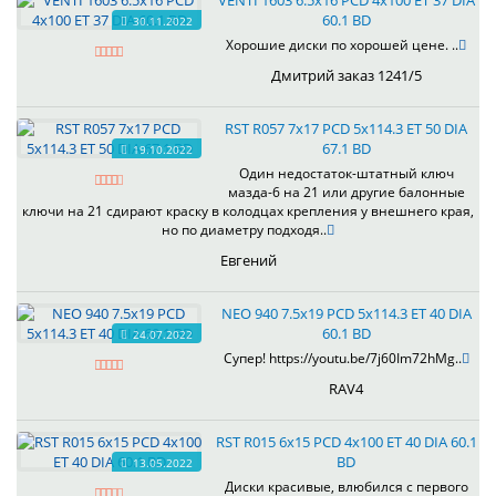
VENTI 1603 6.5x16 PCD 4x100 ET 37 DIA
60.1 BD
30.11.2022
Хорошие диски по хорошей цене. ..
Дмитрий заказ 1241/5
RST R057 7x17 PCD 5x114.3 ET 50 DIA
67.1 BD
19.10.2022
Один недостаток-штатный ключ
мазда-6 на 21 или другие балонные
ключи на 21 сдирают краску в колодцах крепления у внешнего края,
но по диаметру подходя..
Евгений
NEO 940 7.5x19 PCD 5x114.3 ET 40 DIA
60.1 BD
24.07.2022
Супер! https://youtu.be/7j60Im72hMg..
RAV4
RST R015 6x15 PCD 4x100 ET 40 DIA 60.1
BD
13.05.2022
Диски красивые, влюбился с первого