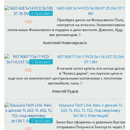
NEO 428 5x14 PCD 5x100 ET 35 DIA 57.1
BD
10.05.2021
Приобрел диски на Фольксваген Поло,
смотрятся на отлично. Укомплектовали
колпачками Фольксваген в подарок и дали вентиля. Доволен, буду
вас рекомендов..
Анатолий Новочеркасск
RST R007 7.5x17 PCD 5x114.3 ET 52 DIA
67.1 BH
09.05.2021
В начале хотел купить эти литые диски
в "Колёса даром", но смутила цена и
ещё они не комплектуют центральными колпачками с логотипом
автомобиля, такж..
Алексей Рудов
Крышка Tech Line, Neo, к дискам TL
622, TL 652, TL 722, под сверловку
6х139.7, блестящий
08.04.2021
Заказ был оформлен и довольно быстро
отправлен.Получил в Златоусте через 5