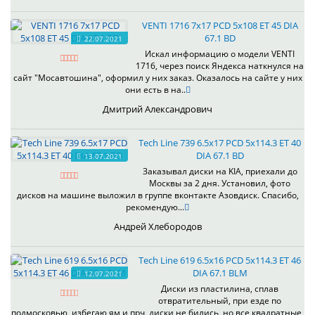
VENTI 1716 7x17 PCD 5x108 ET 45 DIA
67.1 BD
22.07.2021
Искал информацию о модели VENTI
1716, через поиск Яндекса наткнулся на
сайт "Мосавтошина", оформил у них заказ. Оказалось на сайте у них
они есть в на..
Дмитрий Александрович
Tech Line 739 6.5x17 PCD 5x114.3 ET 40
DIA 67.1 BD
13.07.2021
Заказывал диски на KIA, приехали до
Москвы за 2 дня. Установил, фото
дисков на машине выложил в группе вконтакте Азовдиск. Спасибо,
рекомендую...
Андрей Хлебородов
Tech Line 619 6.5x16 PCD 5x114.3 ET 46
DIA 67.1 BLM
12.07.2021
Диски из пластилина, сплав
отвратительный, при езде по
подмосковью, избегаю ям и прч, диски не бились, но все квадратные,