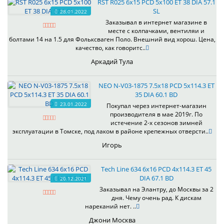
RST R025 6x15 PCD 5x100 ET 38 DIA 57.1
SL
28.01.2022
Заказывал в интернет магазине в
месте с колпачками, вентиляи и
болтами 14 на 1.5 для Фольксваген Поло. Внешний вид хорош. Цена,
качество, как говоритс..
Аркадий Тула
NEO N-V03-1875 7.5x18 PCD 5x114.3 ET
35 DIA 60.1 BD
23.01.2022
Покупал через интернет-магазин
производителя в мае 2019г. По
истечение 2-х сезонов зимней
эксплуатации в Томске, под лаком в районе крепежных отверсти..
Игорь
Tech Line 634 6x16 PCD 4x114.3 ET 45
DIA 67.1 BD
20.12.2021
Заказывал на Элантру, до Москвы за 2
дня. Чему очень рад. К дискам
нареканий нет. ..
Джони Москва