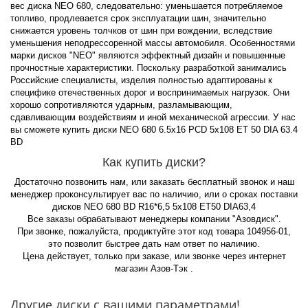
вес диска NEO 680, следовательно: уменьшается потребляемое
топливо, продлевается срок эксплуатации шин, значительно
снижается уровень толчков от шин при вождении, вследствие
уменьшения неподрессоренной массы автомобиля. Особенностями
марки дисков "NEO" являются эффектный дизайн и повышенные
прочностные характеристики. Поскольку разработкой занимались
Российские специалисты, изделия полностью адаптированы к
специфике отечественных дорог и воспринимаемых нагрузок. Они
хорошо сопротивляются ударным, разламывающим,
сдавливающим воздействиям и иной механической агрессии. У нас
вы сможете купить диски NEO 680 6.5x16 PCD 5x108 ET 50 DIA 63.4
BD
Как купить диски?
Достаточно позвонить нам, или заказать бесплатный звонок и наш
менеджер проконсультирует вас по наличию, или о сроках поставки
дисков NEO 680 BD R16*6,5 5x108 ET50 DIA63,4
Все заказы обрабатывают менеджеры компании "Азовдиск".
При звонке, пожалуйста, продиктуйте этот код товара 104956-01,
это позволит быстрее дать нам ответ по наличию.
Цена действует, только при заказе, или звонке через интернет
магазин Азов-Тэк .
Другие диски с вашими параметрами!