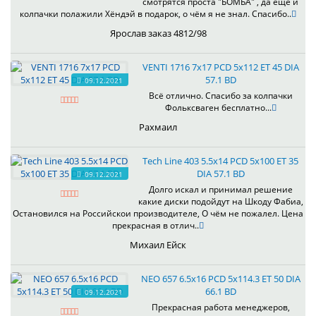
смотрятся проста "БОМБА" , да ещё и
колпачки полажили Хёндэй в подарок, о чём я не знал. Спасибо..
Ярослав заказ 4812/98
VENTI 1716 7x17 PCD 5x112 ET 45 DIA
57.1 BD
09.12.2021
Всё отлично. Спасибо за колпачки
Фольксваген бесплатно...
Рахмаил
Tech Line 403 5.5x14 PCD 5x100 ET 35
DIA 57.1 BD
09.12.2021
Долго искал и принимал решение
какие диски подойдут на Шкоду Фабиа,
Остановился на Российскои производителе, О чём не пожалел. Цена
прекрасная в отлич..
Михаил Ейск
NEO 657 6.5x16 PCD 5x114.3 ET 50 DIA
66.1 BD
09.12.2021
Прекрасная работа менеджеров,