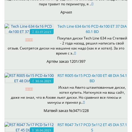
пара травит по периметру, я ..
Арчил
Tech Line 634 6x16 PCD 4x100 ET 37 DIA
60.1 BD
03.07.2021
Покупал диски Tech Line 634 на Степвей
- 2 года назад, решил написать свой
отзыв. Смотрятся диски на машине как надо (как я и хотел). За это
время с э..
Артём заказ 1201/397
RST R005 6x15 PCD 4x100 ET 48 DIA 54.1
BD
30.06.2021
Искал на Авито штампованные диски,
хотел купить. Наткнулся на ваш сайт,
даже не знал, что в Азове льют диски. Но сравнил все плюсы и
минусы и принял р..
Матвей заказ №3471/228
RST R047 7x17 PCD 5x112 ET 45 DIA 57.1
S
30.06.2021