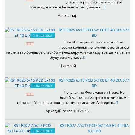
дней в хорошей,исключающей
поломку,упаковке.Результатом доволен...
Александр
RST R025 6x15 PCD 5x100 ET 40 DIA 57.1
BD
01.03.2021
Спасибо за диски просто супер.как
просил колпаки положили с логотипом
марки авто.большое спасибо менеджеру Александру всегда на связи
.буду рекомендов..
Николай
RST R025 6x15 PCD 5x100 ET 40 DIA 57.1
BD
04.02.2021
Покупал на Фольксваген Поло. На
белой машине смотрятся отлично. Не
пожалел. Успехов и процветания компании Азовдиск...
Аркадий заказ 1812/392
RST R027 7.5x17 PCD 5x114.3 ET 45 DIA
60.1 BD
04.02.2021