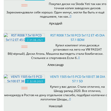
Покупал диски на Skoda Yeti так как это
точная копия заводских дисков.
Зарекомендовали себя хорошо. Один минус, могли бы быть и ещё
подешевле, так как..
Аркадий
RST R008 7.5x18 PCD 5x112 ET 45 DIA
57.1 BDM
01.06.2021
Купил комплект этих дисков,и
установил на лето на VW PASSAT
B6(чёрный). Диски Агонь. Машина выглядеть стала бомбически.
Стильнее и спортивнее.Если б..
Александр
VENTI 1505 6x15 PCD 5x100 ET 38 DIA
57.1 SD
22.05.2021
Купил у вас диски. Стали отлично, на
Шкоду рапид 2020. Все отлично,
менеджеру в Ростов на дону отдельное спасибо, подобрал колпачки с
логотипом Шкоды,..
Николай