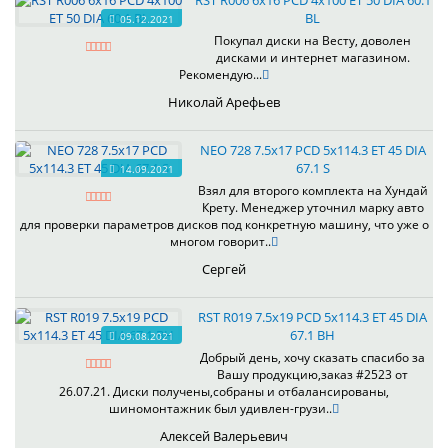
RST R006 6x16 PCD 4x100 ET 50 DIA 60.1
BL
05.12.2021
Покупал диски на Весту, доволен
дисками и интернет магазином.
Рекомендую...
Николай Арефьев
NEO 728 7.5x17 PCD 5x114.3 ET 45 DIA
67.1 S
14.09.2021
Взял для второго комплекта на Хундай
Крету. Менеджер уточнил марку авто
для проверки параметров дисков под конкретную машину, что уже о
многом говорит..
Сергей
RST R019 7.5x19 PCD 5x114.3 ET 45 DIA
67.1 BH
09.08.2021
Добрый день, хочу сказать спасибо за
Вашу продукцию,заказ #2523 от
26.07.21. Диски получены,собраны и отбалансированы,
шиномонтажник был удивлен-грузи..
Алексей Валерьевич