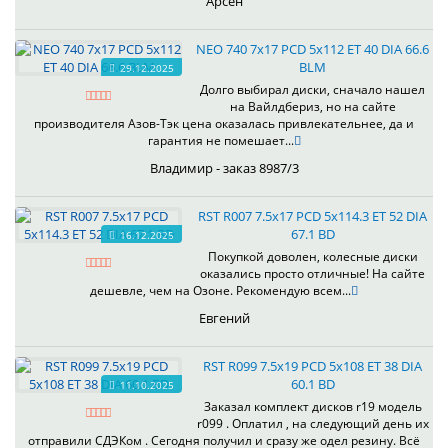
Арсен
NEO 740 7x17 PCD 5x112 ET 40 DIA 66.6
BLM
29.12.2025
Долго выбирал диски, сначало нашел
на Вайлдбериз, но на сайте
производителя Азов-Тэк цена оказалась привлекательнее, да и
гарантия не помешает...
Владимир - заказ 8987/3
RST R007 7.5x17 PCD 5x114.3 ET 52 DIA
67.1 BD
16.12.2025
Покупкой доволен, колесные диски
оказались просто отличные! На сайте
дешевле, чем на Озоне. Рекомендую всем...
Евгений
RST R099 7.5x19 PCD 5x108 ET 38 DIA
60.1 BD
11.10.2025
Заказал комплект дисков r19 модель
r099 . Оплатил , на следующий день их
отправили СДЭКом . Сегодня получил и сразу же одел резину. Всё