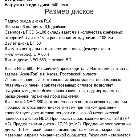
Нагрузка на один диск:
540 Fv/кг.
Размер дисков
Радиус обода диска R16
Ширина обода диска 6,5 дюймов
Сверловка PCD 5x108 складывается из количества крепежных
отверстий в диске "5" и расстояния между ними в 108 мм.
Вылет диска ET 50
Диаметр центрального отверстия в диске (измеряется в
миллиметрах): DIA 63,4
Литые диски NEO 680, в окрасе BD.
Диски NEO 680 - Российский производитель. Изготавливаются на
заводе "Азов-Тэк" в г. Азове, Ростовской области.
Использование высокоточных литейных машин, современных
плавильных печей и запатентованных сплавов позволяет
выпускать изделия безупречного качества, подтверждаемого
расширенной гарантией производителя.
Диск литой NEO 680 изготовлен по технологии низкого давления.
Процесс изготовления дисков литьем при низком давлении
способствует достижению легкости и высокой механической
прочности дисков NEO. Прочность на растяжение диска - 28.8 (кг/
м2). Предел сжатия диска - 17.29 (кг/м2). Продление эксплуатации
диска - 8.1%. Такой процесс позволяет сэкономить сырьевой
материал и время механической обработки. Результат - снижается