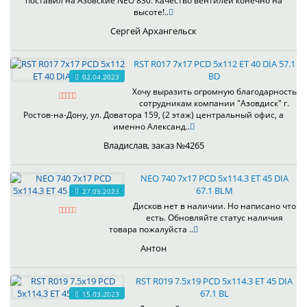
поставил на Азовские NEO 830. Качество вентилей конечно на
высоте!..
Сергей Архангельск
RST R017 7x17 PCD 5x112 ET 40 DIA 57.1
BD
02.04.2023
Хочу выразить огромную благодарность
сотрудникам компании "Азовдиск" г.
Ростов-на-Дону, ул. Доватора 159, (2 этаж) центральный офис, а
именно Александ..
Владислав, заказ №4265
NEO 740 7x17 PCD 5x114.3 ET 45 DIA
67.1 BLM
27.03.2023
Дисков нет в наличии. Но написано что
есть. Обновляйте статус наличия
товара пожалуйста ..
Антон
RST R019 7.5x19 PCD 5x114.3 ET 45 DIA
67.1 BL
15.03.2023