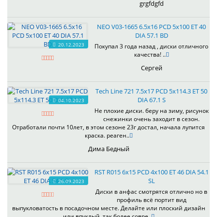
grgfdgfd
NEO V03-1665 6.5x16 PCD 5x100 ET 40
DIA 57.1 BD
20.12.2023
Покупал 3 года назад , диски отличного
качества! ..
Сергей
Tech Line 721 7.5x17 PCD 5x114.3 ET 50
DIA 67.1 S
04.10.2023
Не плохие диски. беру на зиму, рисунок
снежинки очень заходит в сезон.
Отработали почти 10лет, в этом сезоне 23г достал, начала лупится
краска. реаген..
Дима Бедный
RST R015 6x15 PCD 4x100 ET 46 DIA 54.1
SL
26.09.2023
Диски в анфас смотрятся отлично но в
профиль всё портит вид
выпукловатость в посадочном месте. Делайте или плоский дизайн
или впуклый, так более совре..