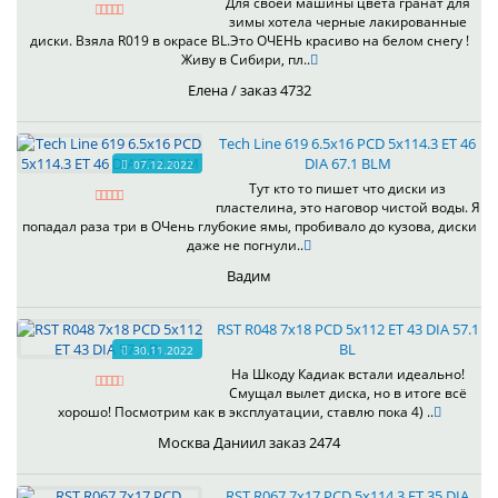
Для своей машины цвета гранат для
зимы хотела черные лакированные
диски. Взяла R019 в окрасе BL.Это ОЧЕНЬ красиво на белом снегу !
Живу в Сибири, пл..
Елена / заказ 4732
Tech Line 619 6.5x16 PCD 5x114.3 ET 46
DIA 67.1 BLM
07.12.2022
Тут кто то пишет что диски из
пластелина, это наговор чистой воды. Я
попадал раза три в ОЧень глубокие ямы, пробивало до кузова, диски
даже не погнули..
Вадим
RST R048 7x18 PCD 5x112 ET 43 DIA 57.1
BL
30.11.2022
На Шкоду Кадиак встали идеально!
Смущал вылет диска, но в итоге всё
хорошо! Посмотрим как в эксплуатации, ставлю пока 4) ..
Москва Даниил заказ 2474
RST R067 7x17 PCD 5x114.3 ET 35 DIA