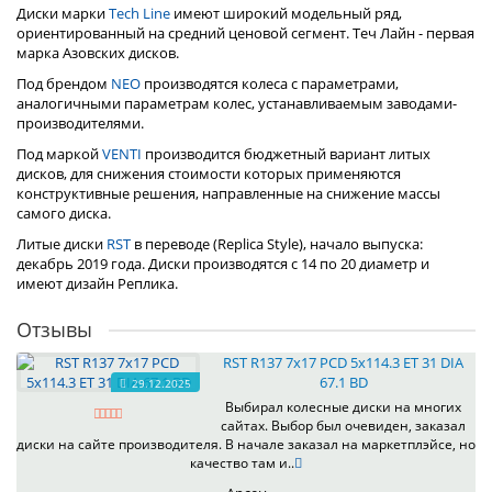
Диски марки
Tech Line
имеют широкий модельный ряд,
ориентированный на средний ценовой сегмент. Теч Лайн - первая
марка Азовских дисков.
Под брендом
NEO
производятся колеса с параметрами,
аналогичными параметрам колес, устанавливаемым заводами-
производителями.
Под маркой
VENTI
производится бюджетный вариант литых
дисков, для снижения стоимости которых применяются
конструктивные решения, направленные на снижение массы
самого диска.
Литые диски
RST
в переводе (Replica Style), начало выпуска:
декабрь 2019 года. Диски производятся с 14 по 20 диаметр и
имеют дизайн Реплика.
Отзывы
RST R137 7x17 PCD 5x114.3 ET 31 DIA
67.1 BD
29.12.2025
Выбирал колесные диски на многих
сайтах. Выбор был очевиден, заказал
диски на сайте производителя. В начале заказал на маркетплэйсе, но
качество там и..