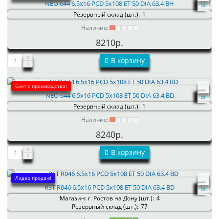
NEO 644 6.5x16 PCD 5x108 ET 50 DIA 63.4 BH
Резервный склад (шт.):
1
Наличие:
8210р.
В корзину
Снят с производства!
NEO 644 6.5x16 PCD 5x108 ET 50 DIA 63.4 BD
Резервный склад (шт.):
1
Наличие:
8240р.
В корзину
Лидер продаж!
RST R046 6.5x16 PCD 5x108 ET 50 DIA 63.4 BD
Магазин: г. Ростов на Дону (шт.):
4
Резервный склад (шт.):
77