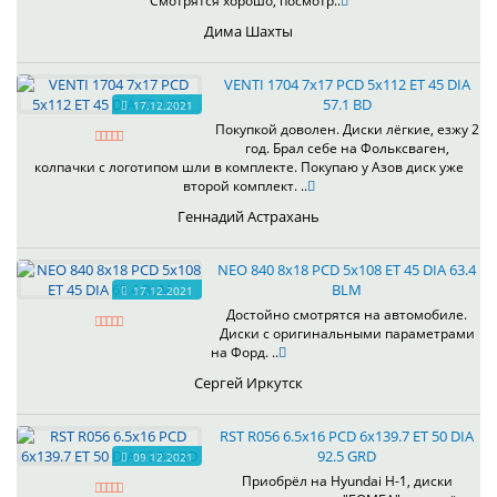
Смотрятся хорошо, посмотр..
Дима Шахты
VENTI 1704 7x17 PCD 5x112 ET 45 DIA
57.1 BD
17.12.2021
Покупкой доволен. Диски лёгкие, езжу 2
год. Брал себе на Фольксваген,
колпачки с логотипом шли в комплекте. Покупаю у Азов диск уже
второй комплект. ..
Геннадий Астрахань
NEO 840 8x18 PCD 5x108 ET 45 DIA 63.4
BLM
17.12.2021
Достойно смотрятся на автомобиле.
Диски с оригинальными параметрами
на Форд. ..
Сергей Иркутск
RST R056 6.5x16 PCD 6x139.7 ET 50 DIA
92.5 GRD
09.12.2021
Приобрёл на Hyundai H-1, диски