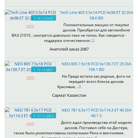
Tech Line 403 5.5x14 PCD 4x98 ET 32 DIA
58.6 BD
18.12.2021
Положительные эмоции от покупки
дисков. Приобретал для автомобиля
ВАЗ 21010 , смотрятся довольно таки не плохо. Как говорится -
поддержи отечественног..
Анатолий заказ 2087
NEO 805 7.5x18 PCD 6x139.7 ET 25 DIA
106.1 BD
17.12.2021
На Прадо встали как родные, фото не
передаёт всего блеска дисков.
Красивые. ..
Сармат Казахстан
NEO 781 6.5x17 PCD 5x114.3 ET 40 DIA
66.1 S
17.12.2021
Долго ждал производства этой модели
дисков. Поставил себе на Дастера,
также было укомплектованы колпачками Рено и вентилями.