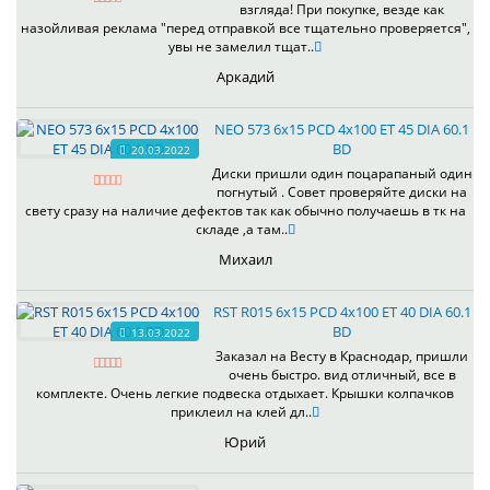
взгляда! При покупке, везде как
назойливая реклама "перед отправкой все тщательно проверяется",
увы не замелил тщат..
Аркадий
NEO 573 6x15 PCD 4x100 ET 45 DIA 60.1
BD
20.03.2022
Диски пришли один поцарапаный один
погнутый . Совет проверяйте диски на
свету сразу на наличие дефектов так как обычно получаешь в тк на
складе ,а там..
Михаил
RST R015 6x15 PCD 4x100 ET 40 DIA 60.1
BD
13.03.2022
Заказал на Весту в Краснодар, пришли
очень быстро. вид отличный, все в
комплекте. Очень легкие подвеска отдыхает. Крышки колпачков
приклеил на клей дл..
Юрий