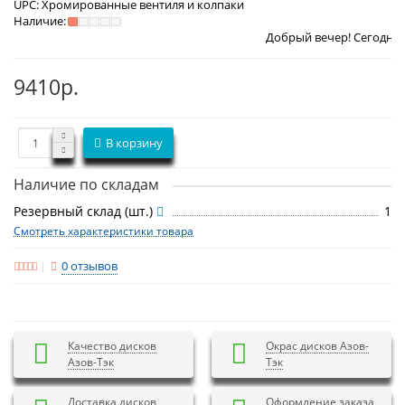
UPC:
Хромированные вентиля и колпаки
Наличие:
Добрый вечер! Сегодня
Пятница 7 авг
9410р.
В корзину
Наличие по складам
Резервный склад (шт.)
1
Смотреть характеристики товара
0 отзывов
Качество дисков
Окрас дисков Азов-
Азов-Тэк
Тэк
Доставка дисков
Оформление заказа