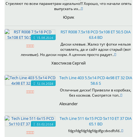
Стреляют по всем параметрам идеально!!! Хорошо, что начали опять
выпускать их...
Юрик
RST R008 7.5x18 PCD 5x108 ET 50.5 DIA
63.4 BD
15.08.2024
Диски клевые. Жалко тут фотки нельзя
оставлять, да и сайт адски старый (вот
ленивые). Но диски норм. А ценник просто радует..
Хвостиков Сергей
Tech Line 403 5.5x14 PCD 4x98 ET 32 DIA
58.6 S
12.04.2024
Отличные диски! Привезли в коробках,
без косяков. Смотрятся топ..
Alexander
Tech Line 511 6x15 PCD 5x110 ET 37 DIA
65.1 BD
03.02.2024
fdgsfdgfdgfdgfdgdfgcdvsdfsfd..