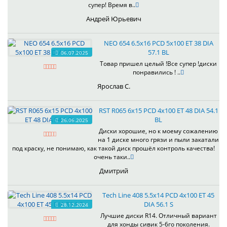
супер! Время в..
Андрей Юрьевич
NEO 654 6.5x16 PCD 5x100 ET 38 DIA
57.1 BL
06.07.2025
Товар пришел целый !Все супер !диски
понравились ! ..
Ярослав С.
RST R065 6x15 PCD 4x100 ET 48 DIA 54.1
BL
26.06.2025
Диски хорошие, но к моему сожалению
на 1 диске много грязи и пыли закатали
под краску, не понимаю, как такой диск прошёл контроль качества!
очень таки..
Дмитрий
Tech Line 408 5.5x14 PCD 4x100 ET 45
DIA 56.1 S
28.12.2024
Лучшие диски R14. Отличный вариант
для хонды сивик 5-6го поколения.