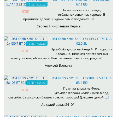
67.1 BD
30.11.2022
Купил на киа спортейдж,
отбалансировались хорошо. В
принципе доволен. Удачи вам в продажах. ..
Сергей Николаевич Пермь
RST R056 6.5x16 PCD 6x139.7 ET 50 DIA
92.5 SL
30.11.2022
Приобрёл диски на Хундай H1 подошли
идеально, никаких приставочных
колец, не потребовалось! Центральное отверстие, родное! ..
Алексей Воркута
RST R019 7.5x19 PCD 5x108 ET 50.5 DIA
63.4 BD
30.11.2022
Покупал диски на Форд,
укомплектовали колпачками Форд,
спасибо. Сами диски балансируются хорошо! Доволен ценой. ..
Аркадий заказ 2410/1