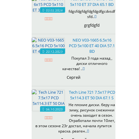
5x110 ET 37 DIA 65.1 BD
03.02.2024
fdgsfdgfdgfdgfdgdfgcdvsdf
sfd..
grgfdgfd
NEO V03-1665 6.5x16
PCD 5x100 ET 40 DIA 57.1
BD
20.12.2023
Покупал 3 года назад ,
диски отличного
качества! ..
Сергей
Tech Line 721 7.5x17 PCD
5x114.3 ET 50 DIA 67.1 S
Не плохие диски. беру на
04.10.2023
зиму, рисунок снежинки
очень заходит в сезон.
Отработали почти 10лет,
в этом сезоне 23г достал, начала лупится
краска. реаген..