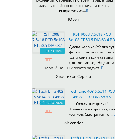
поколения. Стреляют по всем параметрам
идеально!!! Хорошо, что начали опять
выпускать их...
Юрик
RST R008 7.5x18 PCD
5x108 ET 50.5 DIA 63.4 BD
Диски клевые. Жалко тут
15.08.2024
фотки нельзя оставлять,
да и сайт адски старый
(вот ленивые). Но диски
норм. А ценник просто радует..
Хвостиков Сергей
Tech Line 403 5.5x14 PCD
4x98 ET 32 DIA 58.6 S
12.04.2024
Отличные диски!
Привезли в коробках, без
косяков. Смотрятся топ..
Alexander
Tech Line 511 6x15 PCD