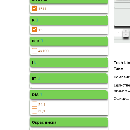
1511
R
15
PCD
4x100
J
Tech Li
Тэк»
Компания
ET
Единстве
низким 
DIA
Официаль
54,1
60,1
Окрас диска