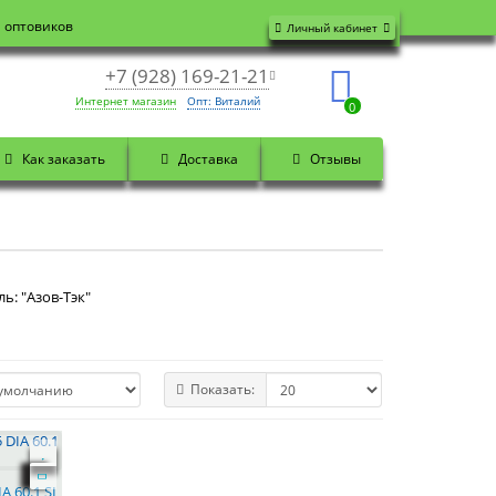
я оптовиков
Личный кабинет
+7 (928) 169-21-21
Интернет магазин
Опт: Виталий
0
Как заказать
Доставка
Отзывы
ь: "Азов-Тэк"
Показать:
A 60.1 SL