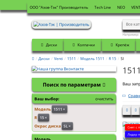
OOO "Азов-Тэк" Производитель
Tech Line
NEO
VENT
Все ка
Например:
Диски
Колпачки
Крепёж
Диски
Venti
1511
Модель 1511
R 15
Sl
1511
Ваш запр
Поиск по параметрам
Сравн
Ваш выбор:
очистить
Модель
1511
×
R
15
×
Окрас диска
SL
×
Снят с 
Лидер п
VENTI 15
Модель