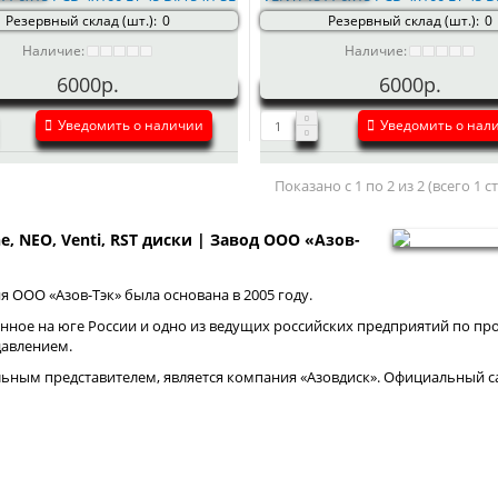
Резервный склад (шт.):
0
Резервный склад (шт.):
0
Наличие:
Наличие:
6000р.
6000р.
Уведомить о наличии
Уведомить о нал
Показано с 1 по 2 из 2 (всего 1 
ne, NEO, Venti, RST диски | Завод ООО «Азов-
 ООО «Азов-Тэк» была основана в 2005 году.
нное на юге России и одно из ведущих российских предприятий по про
давлением.
ным представителем, является компания «Азовдиск». Официальный са