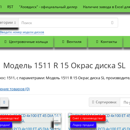
I
RST
"Азовдиск" - официальный дилер
Наличие завода в Excel дл
тегории
Введите номер модели дисков
Центровочные кольца
Вентиля
Контакты
 Модель 1511 R 15 Окрас диска SL
ос: 1511, с параметрами: Модель 1511 R 15 Окрас диска SL производител
ение товаров (0)
Сортировка:
производства!
Снят с производства!
родаж!
Лидер продаж!
11 6x15 PCD 4x100 ET 45 DIA 54.1 SL
VENTI 1511 6x15 PCD 4x100 ET 45 DI