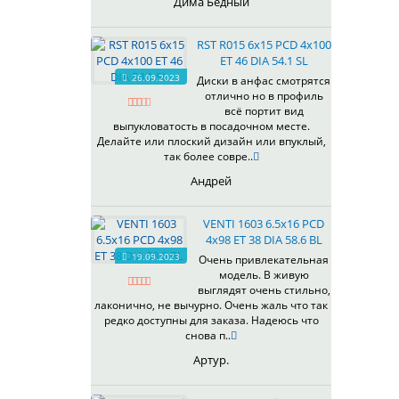
Дима Бедный
RST R015 6x15 PCD 4x100
ET 46 DIA 54.1 SL
26.09.2023
Диски в анфас смотрятся
отлично но в профиль
всё портит вид
выпукловатость в посадочном месте.
Делайте или плоский дизайн или впуклый,
так более совре..
Андрей
VENTI 1603 6.5x16 PCD
4x98 ET 38 DIA 58.6 BL
19.09.2023
Очень привлекательная
модель. В живую
выглядят очень стильно,
лаконично, не вычурно. Очень жаль что так
редко доступны для заказа. Надеюсь что
снова п..
Артур.