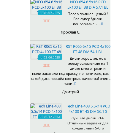
NEO 654 6.5x16 PCD
5x100 ET 38 DIA 57.1 BL
06.07.2025
Товар пришел целый !
Все супер !диски
понравились ! ..
Ярослав С.
RST R065 6x15 PCD 4x100
ET 48 DIA 54.1 BL
26.06.2025
Диски хорошие, но к
моему сожалению на 1
диске много грязи и
пыли закатали под краску, не понимаю, как
такой диск прошёл контроль качества! очень
таки..
Дмитрий
Tech Line 408 5.5x14 PCD
4x100 ET 45 DIA 56.1 S
28.12.2024
Лучшие диски R14.
Отличный вариант для
хонды сивик 5-6го