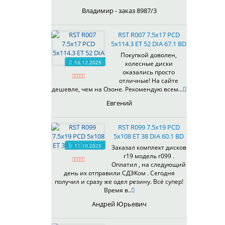
Владимир - заказ 8987/3
RST R007 7.5x17 PCD
5x114.3 ET 52 DIA 67.1 BD
Покупкой доволен,
16.12.2025
колесные диски
оказались просто
отличные! На сайте
дешевле, чем на Озоне. Рекомендую всем...
Евгений
RST R099 7.5x19 PCD
5x108 ET 38 DIA 60.1 BD
11.10.2025
Заказал комплект дисков
r19 модель r099 .
Оплатил , на следующий
день их отправили СДЭКом . Сегодня
получил и сразу же одел резину. Всё супер!
Время в..
Андрей Юрьевич