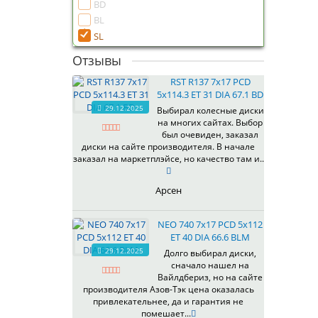
BD
BL
SL
Отзывы
RST R137 7x17 PCD
5x114.3 ET 31 DIA 67.1 BD
29.12.2025
Выбирал колесные диски
на многих сайтах. Выбор
был очевиден, заказал
диски на сайте производителя. В начале
заказал на маркетплэйсе, но качество там и..
Арсен
NEO 740 7x17 PCD 5x112
ET 40 DIA 66.6 BLM
29.12.2025
Долго выбирал диски,
сначало нашел на
Вайлдбериз, но на сайте
производителя Азов-Тэк цена оказалась
привлекательнее, да и гарантия не
помешает...