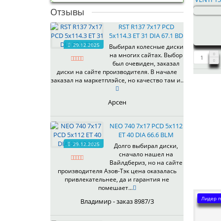
Отзывы
RST R137 7x17 PCD
5x114.3 ET 31 DIA 67.1 BD
29.12.2025
Выбирал колесные диски
на многих сайтах. Выбор
был очевиден, заказал
диски на сайте производителя. В начале
заказал на маркетплэйсе, но качество там и..
Арсен
NEO 740 7x17 PCD 5x112
ET 40 DIA 66.6 BLM
29.12.2025
Долго выбирал диски,
сначало нашел на
Вайлдбериз, но на сайте
производителя Азов-Тэк цена оказалась
привлекательнее, да и гарантия не
помешает...
Лидер п
Владимир - заказ 8987/3