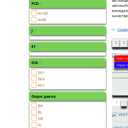
вы найде
PCD
автомоби
менедже
4x100
качестве
4x98
Сравн
J
ET
Снят с 
DIA
Лидер п
VENTI 15
54,1
58,6
60,1
Окрас диска
BH
BL
HB
SL
VENTI 15