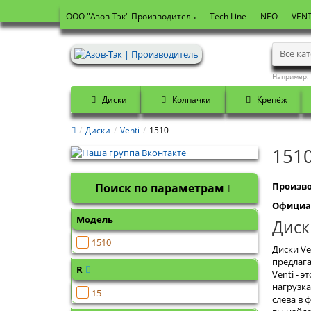
OOO "Азов-Тэк" Производитель
Tech Line
NEO
VENT
Все ка
Например:
Диски
Колпачки
Крепёж
Диски
Venti
1510
151
Произво
Поиск по параметрам
Официа
Модель
Диск
1510
Диски Ve
предлага
R
Venti - 
нагрузка
15
слева в 