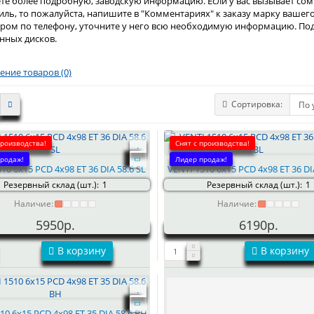
те более подробную, заводскую информацию. Если у вас вызывает со
ль, то пожалуйста, напишите в "Комментариях" к заказу марку вашег
ром по телефону, уточните у него всю необходимую информацию. Под
нных дисков.
ение товаров (0)
Сортировка:
производства!
Снят с производства!
родаж!
Лидер продаж!
10 6x15 PCD 4x98 ET 36 DIA 58.6 SL
VENTI 1510 6x15 PCD 4x98 ET 36 DI
Резервный склад (шт.):
1
Резервный склад (шт.):
1
Наличие:
Наличие:
5950р.
6190р.
В корзину
В корзину
10 6x15 PCD 4x98 ET 35 DIA 58.6 BH