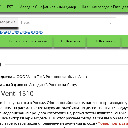
I
RST
"Азовдиск" - официальный дилер
Наличие завода в Excel дл
тегории
Введите номер модели дисков
Центровочные кольца
Вентиля
Контакты
0
дитель:
OOO "Азов-Тэк", Ростовская обл. г. Азов.
льный дилер:
"Азовдиск", Ростов на Дону.
 Venti 1510
nti выпускаются в России. Общероссийская компания по производству 
ет вам на рассмотрение марку автомобильных дисков Венти, 15 радиу
это модернизация процесса изготовления, результатом является - снижен
. Все типоразмеры модели 1510 отображены снизу, также вы можете ос
фильтре товара, задав определенные значения дисков -
Товар подгруз