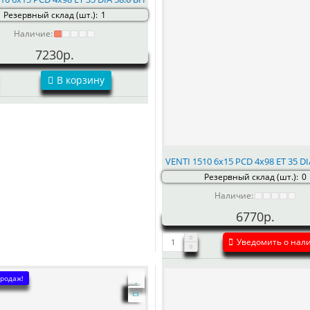
Резервный склад (шт.):
1
Наличие:
7230р.
В корзину
VENTI 1510 6x15 PCD 4x98 ET 35 DI
Резервный склад (шт.):
0
Наличие:
6770р.
Уведомить о нал
родаж!