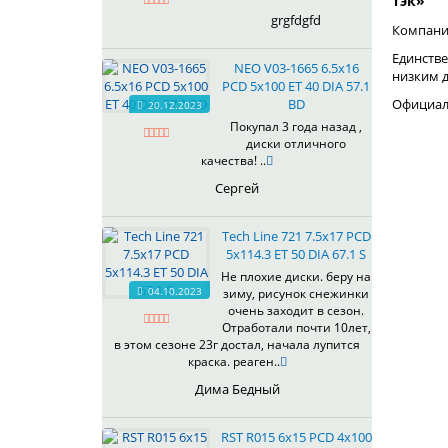
Тэк»
grgfdgfd
Компания
Единстве
NEO V03-1665 6.5x16
низким 
PCD 5x100 ET 40 DIA 57.1
BD
Официаль
20.12.2023
Покупал 3 года назад ,
диски отличного
качества! ..
Сергей
Tech Line 721 7.5x17 PCD
5x114.3 ET 50 DIA 67.1 S
Не плохие диски. беру на
04.10.2023
зиму, рисунок снежинки
очень заходит в сезон.
Отработали почти 10лет,
в этом сезоне 23г достал, начала лупится
краска. реаген..
Дима Бедный
RST R015 6x15 PCD 4x100