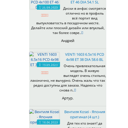
ET 46 DIA 54.1 SL
26.09.2023
Диски в анфас смотрятся
отлично но в профиль
всё портит вид
выпукловатость в посадочном месте.
Делайте или плоский дизайн или впуклый,
так более совре..
Андрей
VENTI 1603 6.5x16 PCD
4x98 ET 38 DIA 58.6 BL
19.09.2023
Очень привлекательная
модель. В живую
выглядят очень стильно,
лаконично, не вычурно. Очень жаль что так
редко доступны для заказа. Надеюсь что
снова п..
Артур.
Вентиля Kosei - Япония
оригинал (4 шт.)
18.06.2023
Для тех кто знает! да