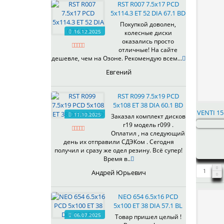
RST R007 7.5x17 PCD
5x114.3 ET 52 DIA 67.1 BD
Покупкой доволен,
16.12.2025
колесные диски
оказались просто
отличные! На сайте
дешевле, чем на Озоне. Рекомендую всем...
Евгений
RST R099 7.5x19 PCD
5x108 ET 38 DIA 60.1 BD
VENTI 15
11.10.2025
Заказал комплект дисков
r19 модель r099 .
Оплатил , на следующий
день их отправили СДЭКом . Сегодня
получил и сразу же одел резину. Всё супер!
Время в..
Андрей Юрьевич
NEO 654 6.5x16 PCD
5x100 ET 38 DIA 57.1 BL
06.07.2025
Товар пришел целый !