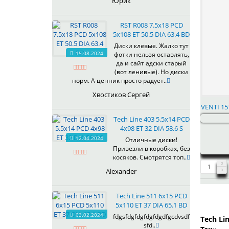
Юрик
RST R008 7.5x18 PCD
5x108 ET 50.5 DIA 63.4 BD
Диски клевые. Жалко тут
15.08.2024
фотки нельзя оставлять,
да и сайт адски старый
(вот ленивые). Но диски
норм. А ценник просто радует..
Хвостиков Сергей
VENTI 15
Tech Line 403 5.5x14 PCD
4x98 ET 32 DIA 58.6 S
12.04.2024
Отличные диски!
Привезли в коробках, без
косяков. Смотрятся топ..
Alexander
Tech Line 511 6x15 PCD
5x110 ET 37 DIA 65.1 BD
03.02.2024
fdgsfdgfdgfdgfdgdfgcdvsdf
Tech Li
sfd..