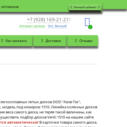
я оптовиков
Личный кабинет
+7 (928) 169-21-21
Интернет магазин
Опт: Виталий
0
Как заказать
Доставка
Отзывы
легкосплавных литых дисков ООО "Азов-Тэк",
с, модель под номером 1510. Линейка колесных дисков
ие веса самого диска, не теряя такой величины, как
уществить подбор дисков Venti 1510 на нашем сайте
ится автоматически!
В карточке товара самого диска,