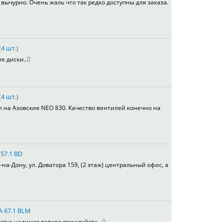
вычурно. Очень жаль что так редко доступны для заказа.
4 шт.)
е диски..
4 шт.)
л на Азовские NEO 830. Качество вентилей конечно на
 57.1 BD
а-Дону, ул. Доватора 159, (2 этаж) центральный офис, а
A 67.1 BLM
атус наличия товара пожалуйста ..