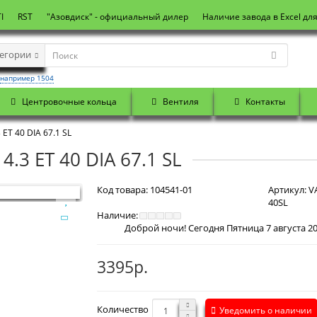
I
RST
"Азовдиск" - официальный дилер
Наличие завода в Excel дл
тегории
например 1504
Центровочные кольца
Вентиля
Контакты
ET 40 DIA 67.1 SL
4.3 ET 40 DIA 67.1 SL
Код товара:
104541-01
Артикул:
VА
40SL
Наличие:
3395р.
Количество
Уведомить о наличии