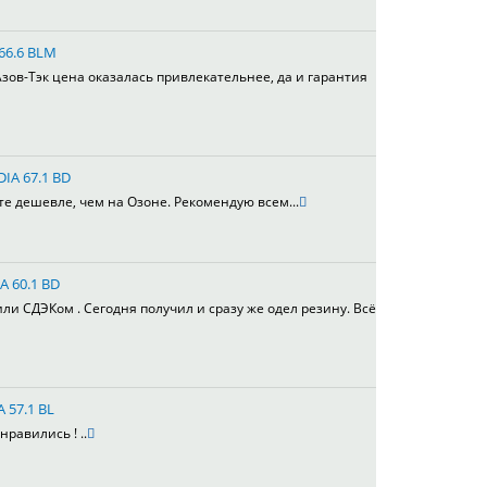
 66.6 BLM
зов-Тэк цена оказалась привлекательнее, да и гарантия
DIA 67.1 BD
те дешевле, чем на Озоне. Рекомендую всем...
A 60.1 BD
или СДЭКом . Сегодня получил и сразу же одел резину. Всё
A 57.1 BL
равились ! ..