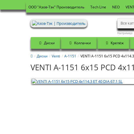
OOO "Азов-Тэк" Производитель
Tech Line
NEO
VENT
Все ка
Например:
Диски
Колпачки
Крепёж
Диски
Venti
А-1151
VENTI А-1151 6x15 PCD 4x114.3 
VENTI А-1151 6x15 PCD 4x11