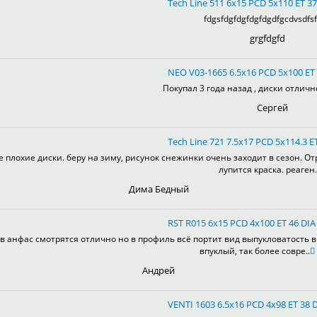
Tech Line 511 6x15 PCD 5x110 ET 37
fdgsfdgfdgfdgfdgdfgcdvsdfsf
grgfdgfd
NEO V03-1665 6.5x16 PCD 5x100 ET 
Покупал 3 года назад , диски отлично
Сергей
Tech Line 721 7.5x17 PCD 5x114.3 ET
е плохие диски. беру на зиму, рисунок снежинки очень заходит в сезон. От
лупится краска. реаген.
Дима Бедный
RST R015 6x15 PCD 4x100 ET 46 DIA 
в анфас смотрятся отлично но в профиль всё портит вид выпукловатость 
впуклый, так более совре..
Андрей
VENTI 1603 6.5x16 PCD 4x98 ET 38 D