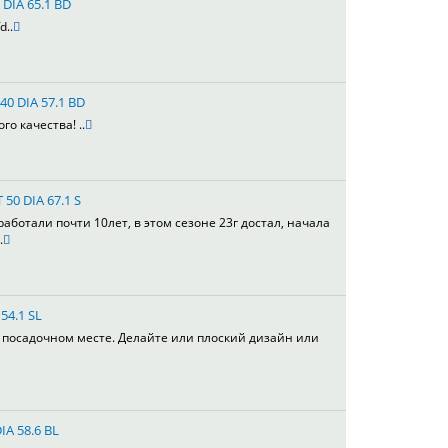
 DIA 65.1 BD
d..
40 DIA 57.1 BD
го качества! ..
 50 DIA 67.1 S
работали почти 10лет, в этом сезоне 23г достал, начала
.
54.1 SL
в посадочном месте. Делайте или плоский дизайн или
IA 58.6 BL