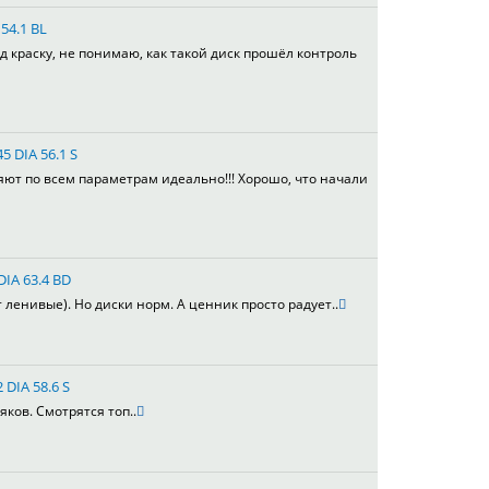
54.1 BL
д краску, не понимаю, как такой диск прошёл контроль
5 DIA 56.1 S
яют по всем параметрам идеально!!! Хорошо, что начали
DIA 63.4 BD
т ленивые). Но диски норм. А ценник просто радует..
 DIA 58.6 S
яков. Смотрятся топ..