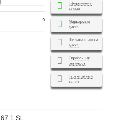
Оформление
заказа
0
Маркировка
диска
Ширина шины и
диска
Справочник
размеров
Гарантийный
талон
 67.1 SL