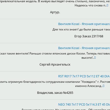
привлекательная модель. В живую выглядят очень стильно, лаконично, не 
Надеюсь что снова п..
Артур.
Вентиля Kosei - Япония оригинал (
Для тех кто знает! да были раньше таки
Егор Заказ 2317/68
Вентиля Kosei - Япония оригинал (
скал такие вентиля! Раньше стояли японские диски Косеи. Теперь постави
высоте!..
Сергей Архангельск
RST R017 7x17 PCD 5x112 ET 40 DIA
зить огромную благодарность сотрудникам компании "Азовдиск" г. Ростов-н
именно Александ..
Владислав, заказ №4265
NEO 740 7x17 PCD 5x114.3 ET 45 DI
Дисков нет в наличии. Но написано что есть. Обновляйте ст