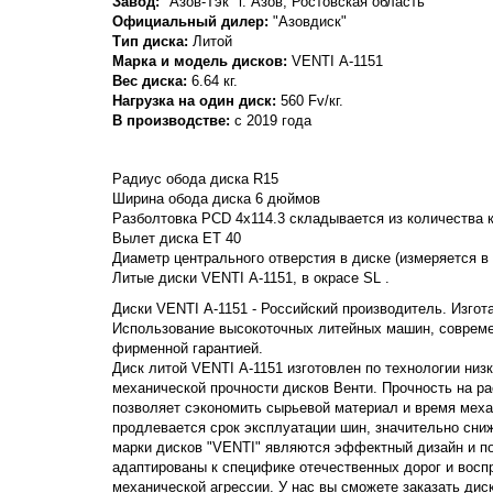
Завод:
"Азов-Тэк" г. Азов, Ростовская область
Официальный дилер:
"Азовдиск"
Тип диска:
Литой
Марка и модель дисков:
VENTI
А-1151
Вес диска:
6.64 кг.
Нагрузка на один диск:
560 Fv/кг.
В производстве:
с 2019 года
Радиус обода диска R15
Ширина обода диска 6 дюймов
Разболтовка PCD 4x114.3 складывается из количества к
Вылет диска ET 40
Диаметр центрального отверстия в диске (измеряется в
Литые диски VENTI А-1151, в окрасе SL .
Диски VENTI А-1151 - Российский производитель. Изгота
Использование высокоточных литейных машин, совреме
фирменной гарантией.
Диск литой VENTI А-1151 изготовлен по технологии низ
механической прочности дисков Венти. Прочность на раст
позволяет сэкономить сырьевой материал и время механ
продлевается срок эксплуатации шин, значительно сни
марки дисков "VENTI" являются эффектный дизайн и п
адаптированы к специфике отечественных дорог и вос
механической агрессии. У нас вы сможете заказать дис