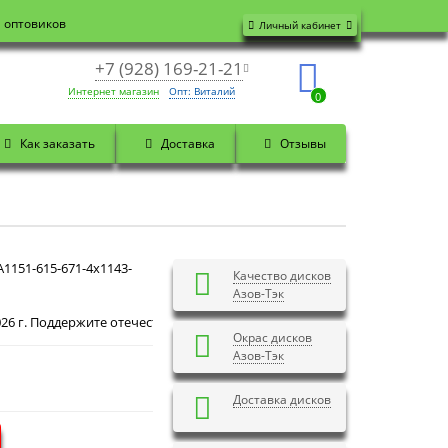
я оптовиков
Личный кабинет
+7 (928) 169-21-21
Интернет магазин
Опт: Виталий
0
Как заказать
Доставка
Отзывы
1151-615-671-4x1143-
Качество дисков
Азов-Тэк
Доброй ночи! Сегодня
Пятница 7 августа 2026 г. 
Окрас дисков
Азов-Тэк
Доставка дисков