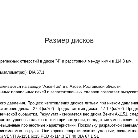
Размер дисков
репежных отверстий в диске "4" и расстояния между ними в 114.3 мм.
 миллиметрах): DIA 67.1
вливаются на заводе "Азов-Тэк" в г. Азове, Ростовской области.
нных плавильных печей и запатентованных сплавов позволяет выпускат
кого давления. Процесс изготовления дисков литьем при низком давлени
яжение диска - 27.8 (кг/м2). Предел сжатия диска - 17.19 (кг/м2). Прод
ической обработки. Результат - снижается вес диска Венти А-1151, сл
жается уровень толчков от шин при вождении, вследствие уменьшения 
овышенные прочностные характеристики. Поскольку разработкой занима
принимаемых нагрузок. Они хорошо сопротивляются ударным, разламы
ки VENTI А-1151 6x15 PCD 4x114.3 ET 40 DIA 67.1 SL