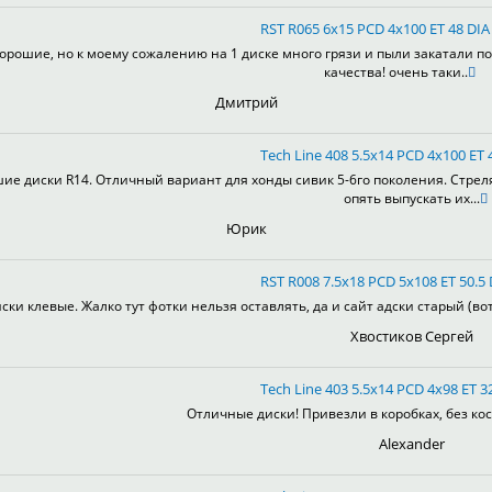
RST R065 6x15 PCD 4x100 ET 48 DIA 
орошие, но к моему сожалению на 1 диске много грязи и пыли закатали по
качества! очень таки..
Дмитрий
Tech Line 408 5.5x14 PCD 4x100 ET 4
ие диски R14. Отличный вариант для хонды сивик 5-6го поколения. Стрел
опять выпускать их...
Юрик
RST R008 7.5x18 PCD 5x108 ET 50.5 
ски клевые. Жалко тут фотки нельзя оставлять, да и сайт адски старый (во
Хвостиков Сергей
Tech Line 403 5.5x14 PCD 4x98 ET 32
Отличные диски! Привезли в коробках, без кос
Alexander