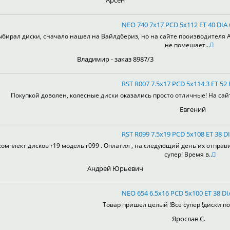
Арсен
NEO 740 7x17 PCD 5x112 ET 40 DIA
ыбирал диски, сначало нашел на Вайлдбериз, но на сайте производителя А
не помешает...
Владимир - заказ 8987/3
RST R007 7.5x17 PCD 5x114.3 ET 52 
Покупкой доволен, колесные диски оказались просто отличные! На сай
Евгений
RST R099 7.5x19 PCD 5x108 ET 38 DI
комплект дисков r19 модель r099 . Оплатил , на следующий день их отправ
супер! Время в..
Андрей Юрьевич
NEO 654 6.5x16 PCD 5x100 ET 38 DI
Товар пришел целый !Все супер !диски пон
Ярослав С.