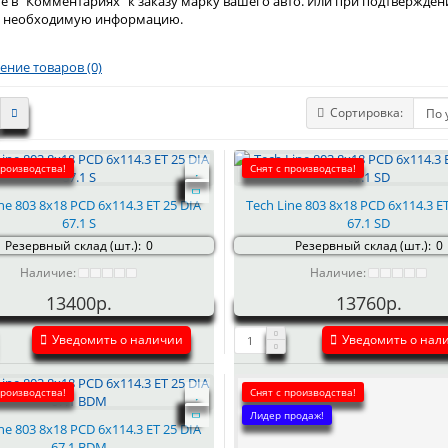
 в "Комментариях" к заказу марку вашего авто. Или при подтвержден
ю необходимую информацию.
ение товаров (0)
Сортировка:
производства!
Снят с производства!
ne 803 8x18 PCD 6x114.3 ET 25 DIA
Tech Line 803 8x18 PCD 6x114.3 E
67.1 S
67.1 SD
Резервный склад (шт.):
0
Резервный склад (шт.):
0
Наличие:
Наличие:
13400р.
13760р.
Уведомить о наличии
Уведомить о нал
производства!
Снят с производства!
Лидер продаж!
ne 803 8x18 PCD 6x114.3 ET 25 DIA
67.1 BDM