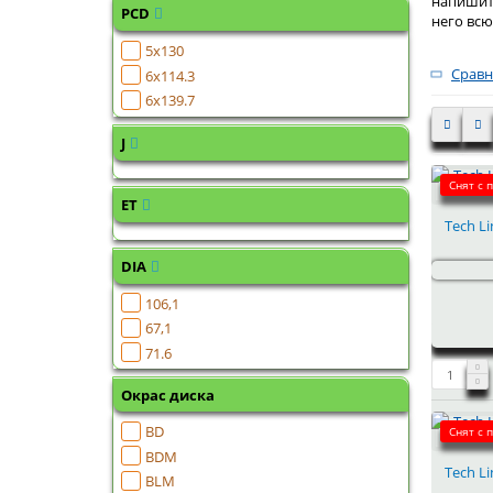
напишите
PCD
него вс
5x130
Сравн
6x114.3
6x139.7
J
Снят с 
ET
Tech Li
DIA
106,1
67,1
71.6
Окрас диска
BD
Снят с 
BDM
Tech Li
BLM