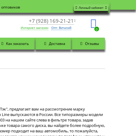
я оптовиков
Личный кабинет
+7 (928) 169-21-21
Интернет магазин
Опт: Виталий
0
Как заказать
Доставка
Отзывы
Тэк", предлагает вам на рассмотрение марку
h Line выпускаются в России. Все типоразмеры модели
03 на нашем сайте слева в фильтре товара, задав
чке товара самого диска, вы найдете более подробную,
змер подходит на ваш автомобиль, то пожалуйста,