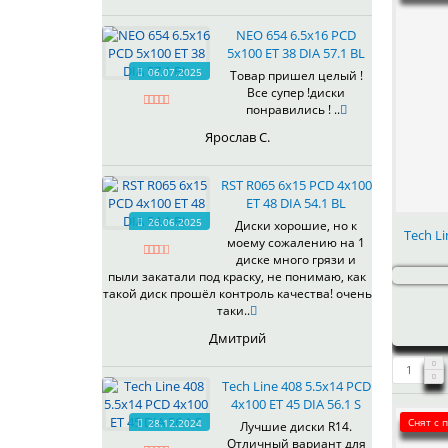
NEO 654 6.5x16 PCD
5x100 ET 38 DIA 57.1 BL
06.07.2025
Товар пришел целый !
Все супер !диски
понравились ! ..
Ярослав С.
RST R065 6x15 PCD 4x100
ET 48 DIA 54.1 BL
26.06.2025
Диски хорошие, но к
Tech Li
моему сожалению на 1
диске много грязи и
пыли закатали под краску, не понимаю, как
такой диск прошёл контроль качества! очень
таки..
Дмитрий
Tech Line 408 5.5x14 PCD
4x100 ET 45 DIA 56.1 S
Снят с 
28.12.2024
Лучшие диски R14.
Отличный вариант для