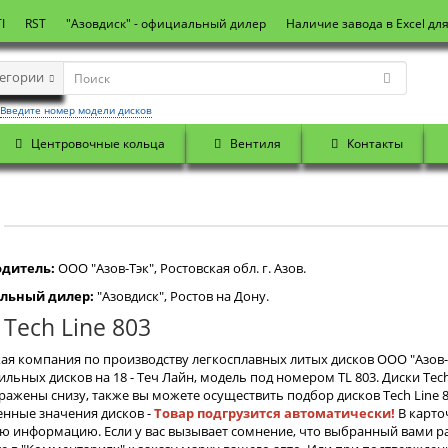
I
RST
"Азовдиск" - официальный дилер
Наличие завода в Excel дл
тегории
Введите номер модели дисков
Центровочные кольца
Вентиля
Контакты
дитель:
OOO "Азов-Тэк", Ростовская обл. г. Азов.
льный дилер:
"Азовдиск", Ростов на Дону.
 Tech Line 803
ая компания по производству легкосплавных литых дисков ООО "Азов-
льных дисков на 18 - Теч Лайн, модель под номером TL 803. Диски Tec
ражены снизу, также вы можете осуществить подбор дисков Tech Line 8
нные значения дисков -
Товар подгрузится автоматически!
В карто
ю информацию. Если у вас вызывает сомнение, что выбранный вами ра