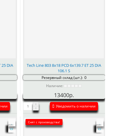
T 25 DIA
Tech Line 803 8x18 PCD 6x139.7 ET 25 DIA
106.1 S
Резервный склад (шт.):
0
Наличие:
13400р.
ичии
Уведомить о наличии
Снят с производства!