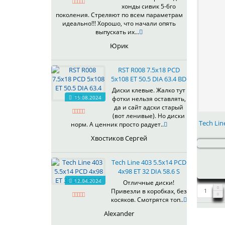
хонды сивик 5-6го
поколения. Стреляют по всем параметрам
идеально!!! Хорошо, что начали опять
выпускать их...
Юрик
RST R008 7.5x18 PCD
5x108 ET 50.5 DIA 63.4 BD
Диски клевые. Жалко тут
15.08.2024
фотки нельзя оставлять,
да и сайт адски старый
(вот ленивые). Но диски
Tech Lin
норм. А ценник просто радует..
Хвостиков Сергей
Tech Line 403 5.5x14 PCD
4x98 ET 32 DIA 58.6 S
12.04.2024
Отличные диски!
Привезли в коробках, без
косяков. Смотрятся топ..
Alexander