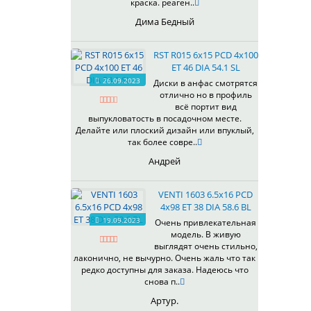
краска. реаген..
Дима Бедный
RST R015 6x15 PCD 4x100
ET 46 DIA 54.1 SL
26.09.2023
Диски в анфас смотрятся
отлично но в профиль
всё портит вид
выпукловатость в посадочном месте.
Делайте или плоский дизайн или впуклый,
так более совре..
Андрей
VENTI 1603 6.5x16 PCD
4x98 ET 38 DIA 58.6 BL
19.09.2023
Очень привлекательная
модель. В живую
выглядят очень стильно,
лаконично, не вычурно. Очень жаль что так
редко доступны для заказа. Надеюсь что
снова п..
Артур.