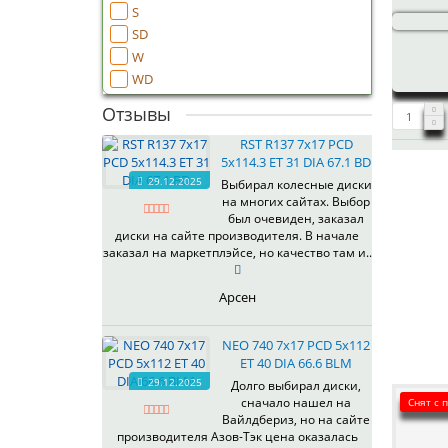
S
SD
W
WD
Отзывы
RST R137 7x17 PCD
5x114.3 ET 31 DIA 67.1 BD
29.12.2025
Выбирал колесные диски
на многих сайтах. Выбор
был очевиден, заказал
диски на сайте производителя. В начале
заказал на маркетплэйсе, но качество там и..
Арсен
NEO 740 7x17 PCD 5x112
ET 40 DIA 66.6 BLM
29.12.2025
Долго выбирал диски,
сначало нашел на
Снят с 
Вайлдбериз, но на сайте
производителя Азов-Тэк цена оказалась