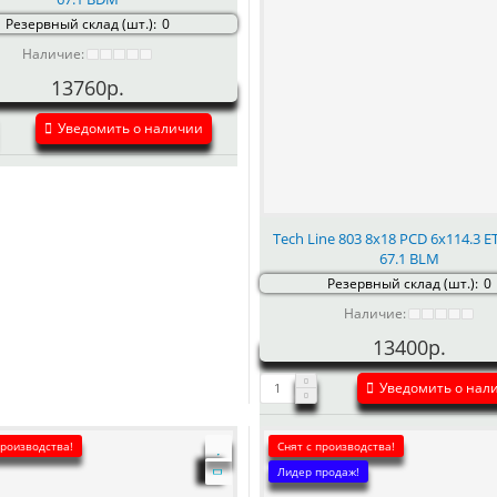
Резервный склад (шт.):
0
Наличие:
13760р.
Уведомить о наличии
Tech Line 803 8x18 PCD 6x114.3 E
67.1 BLM
Резервный склад (шт.):
0
Наличие:
13400р.
Уведомить о нал
производства!
Снят с производства!
Лидер продаж!