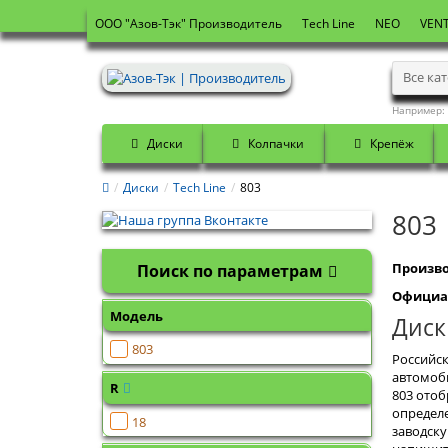
OOO "Азов-Тэк" Производитель
Tech Line
NEO
VENT
Все ка
Например:
Диски
Колпачки
Крепёж
Диски
Tech Line
803
803
Произво
Поиск по параметрам
Официа
Модель
Диск
803
Российск
автомоби
R
803 отоб
определе
18
заводску