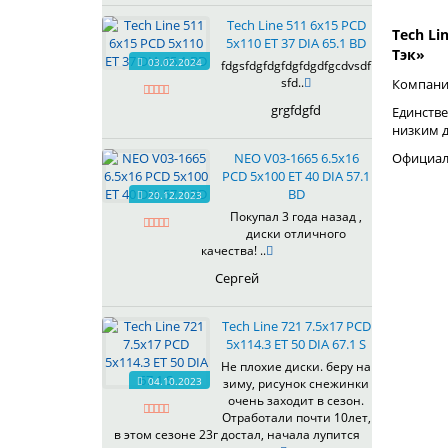
Tech Line 511 6x15 PCD
Tech Li
5x110 ET 37 DIA 65.1 BD
Тэк»
03.02.2024
fdgsfdgfdgfdgfdgdfgcdvsdf
sfd..
Компания
grgfdgfd
Единстве
низким 
NEO V03-1665 6.5x16
Официаль
PCD 5x100 ET 40 DIA 57.1
BD
20.12.2023
Покупал 3 года назад ,
диски отличного
качества! ..
Сергей
Tech Line 721 7.5x17 PCD
5x114.3 ET 50 DIA 67.1 S
Не плохие диски. беру на
04.10.2023
зиму, рисунок снежинки
очень заходит в сезон.
Отработали почти 10лет,
в этом сезоне 23г достал, начала лупится