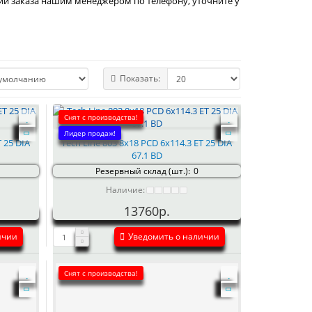
ии заказа нашим менеджером по телефону, уточните у
Показать:
Снят с производства!
Лидер продаж!
T 25 DIA
Tech Line 803 8x18 PCD 6x114.3 ET 25 DIA
67.1 BD
Резервный склад (шт.):
0
Наличие:
13760р.
ичии
Уведомить о наличии
Снят с производства!