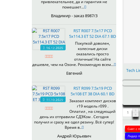
привлекательнее, да и гарантия не
помешает...
Владимир - заказ 8987/3
RST R007 7.5x17 PCD
5x114.3 ET 52 DIA 67.1 BD
Покупкой доволен,
16.12.2025
колесные диски
оказались просто
отличные! На сайте
дешевле, чем на Озоне. Рекомендую всем...
Tech Li
Евгений
RST R099 7.5x19 PCD
5x108 ET 38 DIA 60.1 BD
11.10.2025
Заказал комплект дисков
r19 модель r099 .
Оплатил , на следующий
день их отправили СДЭКом . Сегодня
получил и сразу же одел резину. Всё супер!
Время в..
Снят с 
Андрей Юрьевич
Лидер п