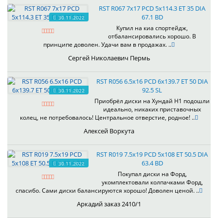
RST R067 7x17 PCD 5x114.3 ET 35 DIA
67.1 BD
30.11.2022
Купил на киа спортейдж,
отбалансировались хорошо. В
принципе доволен. Удачи вам в продажах. ..
Сергей Николаевич Пермь
RST R056 6.5x16 PCD 6x139.7 ET 50 DIA
92.5 SL
30.11.2022
Приобрёл диски на Хундай H1 подошли
идеально, никаких приставочных
колец, не потребовалось! Центральное отверстие, родное! ..
Алексей Воркута
RST R019 7.5x19 PCD 5x108 ET 50.5 DIA
63.4 BD
30.11.2022
Покупал диски на Форд,
укомплектовали колпачками Форд,
спасибо. Сами диски балансируются хорошо! Доволен ценой. ..
Аркадий заказ 2410/1