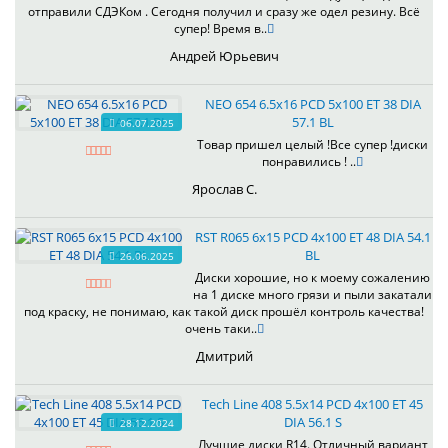
отправили СДЭКом . Сегодня получил и сразу же одел резину. Всё
супер! Время в..
Андрей Юрьевич
NEO 654 6.5x16 PCD 5x100 ET 38 DIA
57.1 BL
06.07.2025
Товар пришел целый !Все супер !диски
понравились ! ..
Ярослав С.
RST R065 6x15 PCD 4x100 ET 48 DIA 54.1
BL
26.06.2025
Диски хорошие, но к моему сожалению
на 1 диске много грязи и пыли закатали
под краску, не понимаю, как такой диск прошёл контроль качества!
очень таки..
Дмитрий
Tech Line 408 5.5x14 PCD 4x100 ET 45
DIA 56.1 S
28.12.2024
Лучшие диски R14. Отличный вариант