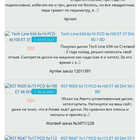
подмосковью, избегаю ям и прч, диски не бились, но все квадратные,
пара травит по периметру, я ..
Арчил
Tech Line 634 6x16 PCD 4x100 ET 37 DIA
60.1 BD
03.07.2021
Покупал диски Tech Line 634 на Степвей
- 2 года назад, решил написать свой
отзыв. Смотрятся диски на машине как надо (как я и хотел). За это
время с э..
Артём заказ 1201/397
RST R005 6x15 PCD 4x100 ET 48 DIA 54.1
BD
30.06.2021
Искал на Авито штампованные диски,
хотел купить. Наткнулся на ваш сайт,
даже не знал, что в Азове льют диски. Но сравнил все плюсы и
минусы и принял р..
Матвей заказ №3471/228
RST R047 7x17 PCD 5x112 ET 45 DIA 57.1