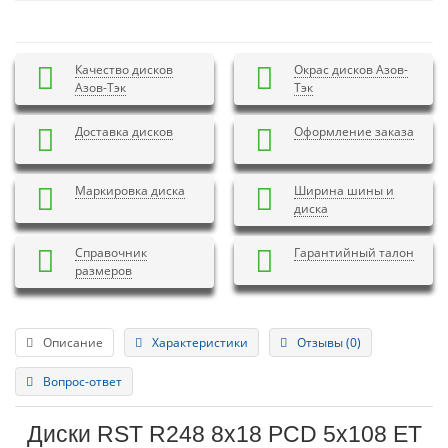
Качество дисков
Окрас дисков Азов-
Азов-Тэк
Тэк
Доставка дисков
Оформление заказа
Маркировка диска
Ширина шины и
диска
Справочник
Гарантийный талон
размеров
Описание
Характеристики
Отзывы (0)
Вопрос-ответ
Диски RST R248 8x18 PCD 5x108 ET