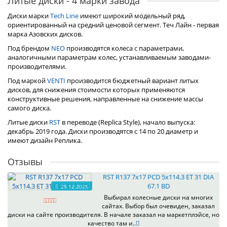
Литые диски - 4 марки завода
Диски марки
Tech Line
имеют широкий модельный ряд,
ориентированный на средний ценовой сегмент. Теч Лайн - первая
марка Азовских дисков.
Под брендом
NEO
производятся колеса с параметрами,
аналогичными параметрам колес, устанавливаемым заводами-
производителями.
Под маркой
VENTI
производится бюджетный вариант литых
дисков, для снижения стоимости которых применяются
конструктивные решения, направленные на снижение массы
самого диска.
Литые диски
RST
в переводе (Replica Style), начало выпуска:
декабрь 2019 года. Диски производятся с 14 по 20 диаметр и
имеют дизайн Реплика.
Отзывы
RST R137 7x17 PCD 5x114.3 ET 31 DIA
67.1 BD
29.12.2025
Выбирал колесные диски на многих
сайтах. Выбор был очевиден, заказал
диски на сайте производителя. В начале заказал на маркетплэйсе, но
качество там и..