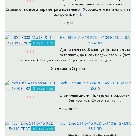
для хонды сивик 5-6го поколения.
Стреляют по всем параметрам идеально!!! Хорошо, что начали опять
выпускать их...
Юрик
RST R008 7.5x18 PCD 5x108 ET 50.5 DIA
63.4 BD
15.08.2024
Диски клевые. Жалко тут фотки нельзя
оставлять, да и сайт адски старый (вот
ленивые). Но диски норм. А ценник просто радует..
Хвостиков Сергей
Tech Line 403 5.5x14 PCD 4x98 ET 32 DIA
58.6 S
12.04.2024
Отличные диски! Привезли в коробках,
без косяков. Смотрятся топ..
Alexander
Tech Line 511 6x15 PCD 5x110 ET 37 DIA
65.1 BD
03.02.2024
fdgsfdgfdgfdgfdgdfgcdvsdfsfd..