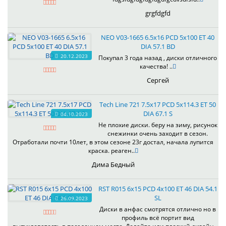
grgfdgfd
NEO V03-1665 6.5x16 PCD 5x100 ET 40
DIA 57.1 BD
20.12.2023
Покупал 3 года назад , диски отличного
качества! ..
Сергей
Tech Line 721 7.5x17 PCD 5x114.3 ET 50
DIA 67.1 S
04.10.2023
Не плохие диски. беру на зиму, рисунок
снежинки очень заходит в сезон.
Отработали почти 10лет, в этом сезоне 23г достал, начала лупится
краска. реаген..
Дима Бедный
RST R015 6x15 PCD 4x100 ET 46 DIA 54.1
SL
26.09.2023
Диски в анфас смотрятся отлично но в
профиль всё портит вид