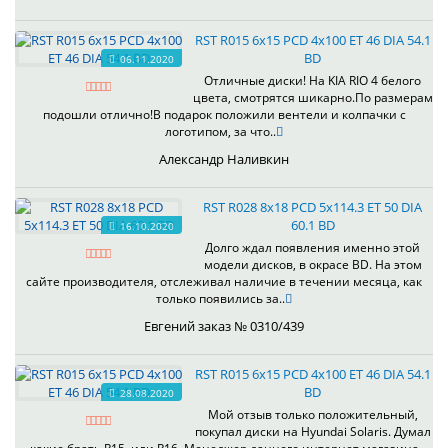
RST R015 6x15 PCD 4x100 ET 46 DIA 54.1
BD
06.11.2020
Отличные диски! На KIA RIO 4 белого
цвета, смотрятся шикарно.По размерам
подошли отлично!В подарок положили вентели и колпачки с
логотипом, за что..
Александр Наливкин
RST R028 8x18 PCD 5x114.3 ET 50 DIA
60.1 BD
16.10.2020
Долго ждал появления именно этой
модели дисков, в окрасе BD. На этом
сайте производителя, отслеживал наличие в течении месяца, как
только появились за..
Евгений заказ № 0310/439
RST R015 6x15 PCD 4x100 ET 46 DIA 54.1
BD
28.08.2020
Мой отзыв только положительный,
покупал диски на Hyundai Solaris. Думал