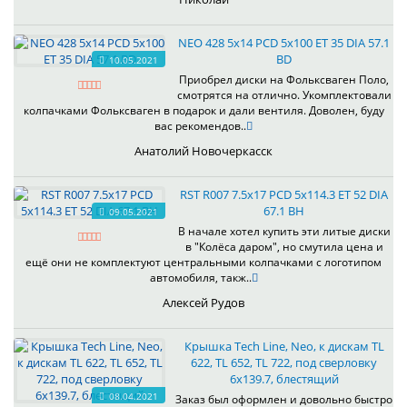
NEO 428 5x14 PCD 5x100 ET 35 DIA 57.1
BD
10.05.2021
Приобрел диски на Фольксваген Поло,
смотрятся на отлично. Укомплектовали
колпачками Фольксваген в подарок и дали вентиля. Доволен, буду
вас рекомендов..
Анатолий Новочеркасск
RST R007 7.5x17 PCD 5x114.3 ET 52 DIA
67.1 BH
09.05.2021
В начале хотел купить эти литые диски
в "Колёса даром", но смутила цена и
ещё они не комплектуют центральными колпачками с логотипом
автомобиля, такж..
Алексей Рудов
Крышка Tech Line, Neo, к дискам TL
622, TL 652, TL 722, под сверловку
6х139.7, блестящий
08.04.2021
Заказ был оформлен и довольно быстро