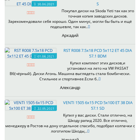
S
30.06.2021
Покупал диски на Skoda Yeti так как это
точная копия заводских дисков.
Зарекомендовали себя хорошо. Один минус, могли бы быть и ещё
подешевле, так как..
Аркадий
RST R008 7.5x18 PCD 5x112 ET 45 DIA
57.1 BDM
01.06.2021
Купил комплект этих дисков,и
установил на лето на VW PASSAT
B6(чёрный). Диски Агонь. Машина выглядеть стала бомбически.
Стильнее и спортивнее.Если б..
Александр
VENTI 1505 6x15 PCD 5x100 ET 38 DIA
57.1 SD
22.05.2021
Купил у вас диски. Стали отлично, на
Шкоду рапид 2020. Все отлично,
менеджеру в Ростов на дону отдельное спасибо, подобрал колпачки с
логотипом Шкоды,..
Николай