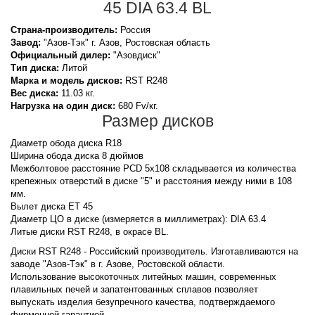
45 DIA 63.4 BL
Страна-производитель:
Россия
Завод:
"Азов-Тэк" г. Азов, Ростовская область
Официальный дилер:
"Азовдиск"
Тип диска:
Литой
Марка и модель дисков:
RST
R248
Вес диска:
11.03 кг.
Нагрузка на один диск:
680 Fv/кг.
Размер дисков
Диаметр обода диска R18
Ширина обода диска 8 дюймов
Межболтовое расстояние PCD 5x108 складывается из количества
крепежных отверстий в диске "5" и расстояния между ними в 108
мм.
Вылет диска ET 45
Диаметр ЦО в диске (измеряется в миллиметрах): DIA 63.4
Литые диски RST R248, в окрасе BL.
Диски RST R248 - Российский производитель. Изготавливаются на
заводе "Азов-Тэк" в г. Азове, Ростовской области.
Использование высокоточных литейных машин, современных
плавильных печей и запатентованных сплавов позволяет
выпускать изделия безупречного качества, подтверждаемого
фирменной гарантией.