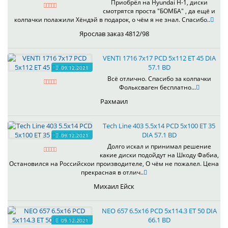
Приобрёл на Hyundai H-1, диски
смотрятся проста "БОМБА" , да ещё и
колпачки полажили Хёндэй в подарок, о чём я не знал. Спасибо..
Ярослав заказ 4812/98
VENTI 1716 7x17 PCD 5x112 ET 45 DIA
57.1 BD
09.12.2021
Всё отлично. Спасибо за колпачки
Фольксваген бесплатно...
Рахмаил
Tech Line 403 5.5x14 PCD 5x100 ET 35
DIA 57.1 BD
09.12.2021
Долго искал и принимал решение
какие диски подойдут на Шкоду Фабиа,
Остановился на Российскои производителе, О чём не пожалел. Цена
прекрасная в отлич..
Михаил Ейск
NEO 657 6.5x16 PCD 5x114.3 ET 50 DIA
66.1 BD
09.12.2021