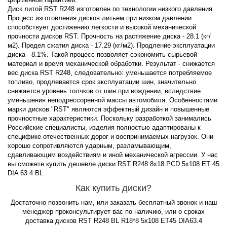
Диск литой RST R248 изготовлен по технологии низкого давления.
Процесс изготовления дисков литьем при низком давлении
способствует достижению легкости и высокой механической
прочности дисков RST. Прочность на растяжение диска - 28.1 (кг/
м2). Предел сжатия диска - 17.29 (кг/м2). Продление эксплуатации
диска - 8.1%. Такой процесс позволяет сэкономить сырьевой
материал и время механической обработки. Результат - снижается
вес диска RST R248, следовательно: уменьшается потребляемое
топливо, продлевается срок эксплуатации шин, значительно
снижается уровень толчков от шин при вождении, вследствие
уменьшения неподрессоренной массы автомобиля. Особенностями
марки дисков "RST" являются эффектный дизайн и повышенные
прочностные характеристики. Поскольку разработкой занимались
Российские специалисты, изделия полностью адаптированы к
специфике отечественных дорог и воспринимаемых нагрузок. Они
хорошо сопротивляются ударным, разламывающим,
сдавливающим воздействиям и иной механической агрессии. У нас
вы сможете купить дешевле диски RST R248 8x18 PCD 5x108 ET 45
DIA 63.4 BL
Как купить диски?
Достаточно позвонить нам, или заказать бесплатный звонок и наш
менеджер проконсультирует вас по наличию, или о сроках
доставка дисков RST R248 BL R18*8 5x108 ET45 DIA63.4