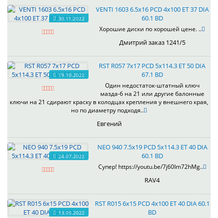
VENTI 1603 6.5x16 PCD 4x100 ET 37 DIA
60.1 BD
30.11.2022
Хорошие диски по хорошей цене. ..
Дмитрий заказ 1241/5
RST R057 7x17 PCD 5x114.3 ET 50 DIA
67.1 BD
19.10.2022
Один недостаток-штатный ключ
мазда-6 на 21 или другие балонные
ключи на 21 сдирают краску в колодцах крепления у внешнего края,
но по диаметру подходя..
Евгений
NEO 940 7.5x19 PCD 5x114.3 ET 40 DIA
60.1 BD
24.07.2022
Супер! https://youtu.be/7j60Im72hMg..
RAV4
RST R015 6x15 PCD 4x100 ET 40 DIA 60.1
BD
13.05.2022