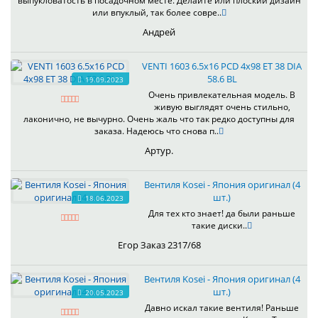
выпукловатость в посадочном месте. Делайте или плоский дизайн
или впуклый, так более совре..
Андрей
VENTI 1603 6.5x16 PCD 4x98 ET 38 DIA
58.6 BL
19.09.2023
Очень привлекательная модель. В
живую выглядят очень стильно,
лаконично, не вычурно. Очень жаль что так редко доступны для
заказа. Надеюсь что снова п..
Артур.
Вентиля Kosei - Япония оригинал (4
шт.)
18.06.2023
Для тех кто знает! да были раньше
такие диски..
Егор Заказ 2317/68
Вентиля Kosei - Япония оригинал (4
шт.)
20.05.2023
Давно искал такие вентиля! Раньше