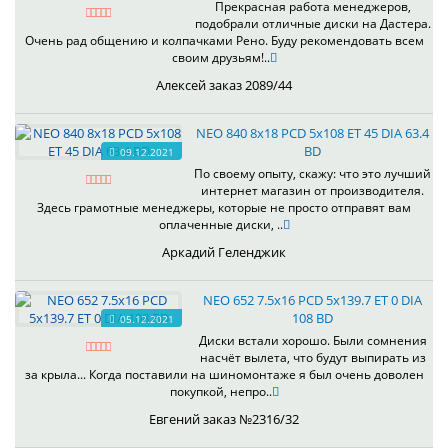
Прекрасная работа менеджеров,
подобрали отличные диски на Дастера.
Очень рад общению и колпачками Рено. Буду рекомендовать всем
своим друзьям!..
Алексей заказ 2089/44
NEO 840 8x18 PCD 5x108 ET 45 DIA 63.4
BD
09.12.2021
По своему опыту, скажу: что это лучший
интернет магазин от производителя.
Здесь грамотные менеджеры, которые не просто отправят вам
оплаченные диски, ..
Аркадий Геленджик
NEO 652 7.5x16 PCD 5x139.7 ET 0 DIA
108 BD
05.12.2021
Диски встали хорошо. Были сомнения
насчёт вылета, что будут выпирать из
за крыла... Когда поставили на шиномонтаже я был очень доволен
покупкой, непро..
Евгений заказ №2316/32