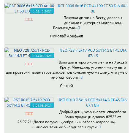
RST R006 6x16 PCD 4x100 ET 50 DIA 60.1
BL
05.12.2021
Покупал диски на Весту, доволен
дисками и интернет магазином.
Рекомендую...
Николай Арефьев
NEO 728 7.5x17 PCD 5x114.3 ET 45 DIA
67.1 S
14.09.2021
Взял для второго комплекта на Хундай
Крету. Менеджер уточнил марку авто
для проверки параметров дисков под конкретную машину, что уже о
многом говорит..
Сергей
RST R019 7.5x19 PCD 5x114.3 ET 45 DIA
67.1 BH
09.08.2021
Добрый день, хочу сказать спасибо за
Вашу продукцию,заказ #2523 от
26.07.21. Диски получены,собраны и отбалансированы,
шиномонтажник был удивлен-грузи..