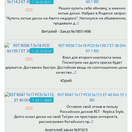
60.1 BD
04.02.2021
Решил купить себе обновку, а именно
литые диски. Набрал в Яндексе запрос:
"Купить литые диски на Авито недорого". Наткнулся на объявление,
продавали д..
Виталий - Заказ №1801/498
RST R058 7.5x18 PCD 6x139.7 ET 38 DIA
67.1 BD
02.12.2020
Взял для второго комплекта зима.
Посмотрим как долго краска будет
держатся. Доставлен быстро. Достойная вещь по соотношению цена
качество...
Юрий
RST R047 7x17 PCD 5x112 ET 40 DIA 57.1
BD
29.11.2020
Оставлю свой отзыв в пользу
Российских дисков RST - Replica Style.
Долго искал диски на свой Тигуан на просторах интернета,
рассматривал Китайского пр..
Анатолий заказ №916/3