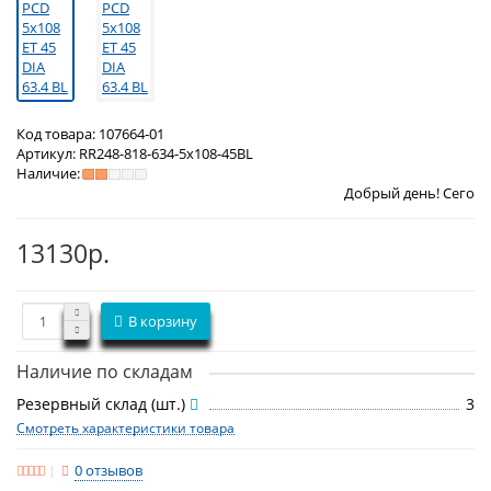
Код товара:
107664-01
Артикул:
RR248-818-634-5x108-45BL
Наличие:
Добрый день! Сегодня
Воскресень
13130р.
В корзину
Наличие по складам
Резервный склад (шт.)
3
Смотреть характеристики товара
0 отзывов