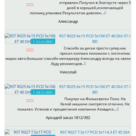
отправлен.Получил в Златоусте через 5
дней в хорошей,исключающей
поломку,упаковке.Результатом доволен...
Александр
RST R025 6x15 PCD 5x100 ET 40 DIA 57.1
BD
01.03.2021
Спасибо за диски просто супер.как
просил колпаки положили с логотипом
марки авто.большое спасибо менеджеру Александру всегда на связи
.буду рекомендов..
Николай
RST R025 6x15 PCD 5x100 ET 40 DIA 57.1
BD
04.02.2021
Покупал на Фольксваген Поло. На
белой машине смотрятся отлично. Не
пожалел. Успехов и процветания компании Азовдиск...
Аркадий заказ 1812/392
RST R027 7.5x17 PCD 5x114.3 ET 45 DIA