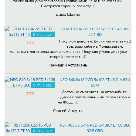
также было укомплектованы колпачками Рено и вентилями.
Смотрятся хорошо, посмотр..
Дима Шахты
VENTI 1704 7x17 PCD 5x112 ET 45 DIA
57.1 BD
17.12.2021
Покупкой доволен. Диски лёгкие, езжу 2
год. Брал себе на Фольксваген,
колпачки с логотипом шли в комплекте. Покупаю у Азов диск уже
второй комплект. ..
Геннадий Астрахань
NEO 840 8x18 PCD 5x108 ET 45 DIA 63.4
BLM
17.12.2021
Достойно смотрятся на автомобиле.
Диски с оригинальными параметрами
на Форд. ..
Сергей Иркутск
RST R056 6.5x16 PCD 6x139.7 ET 50 DIA
92.5 GRD
09.12.2021