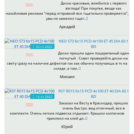
Диски красивые, влюбился с первого
взгляда! При покупке, везде как
назойливая реклама "перед отправкой все тщательно проверяется",
увы не замелил тщат..
Аркадий
NEO 573 6x15 PCD 4x100 ET 45 DIA 60.1
BD
20.03.2022
Диски пришли один поцарапаный один
погнутый . Совет проверяйте диски на
свету сразу на наличие дефектов так как обычно получаешь в тк на
складе ,а там..
Михаил
RST R015 6x15 PCD 4x100 ET 40 DIA 60.1
BD
13.03.2022
Заказал на Весту в Краснодар, пришли
очень быстро. вид отличный, все в
комплекте. Очень легкие подвеска отдыхает. Крышки колпачков
приклеил на клей дл..
Юрий