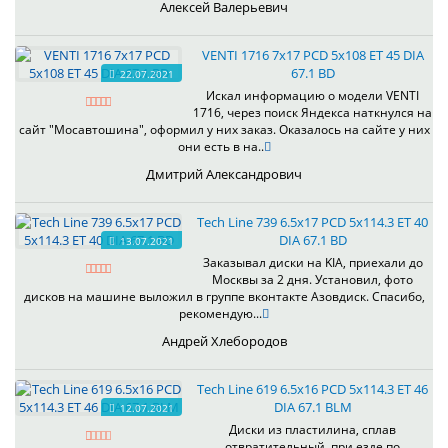
Алексей Валерьевич
VENTI 1716 7x17 PCD 5x108 ET 45 DIA
67.1 BD
22.07.2021
Искал информацию о модели VENTI
1716, через поиск Яндекса наткнулся на
сайт "Мосавтошина", оформил у них заказ. Оказалось на сайте у них
они есть в на..
Дмитрий Александрович
Tech Line 739 6.5x17 PCD 5x114.3 ET 40
DIA 67.1 BD
13.07.2021
Заказывал диски на KIA, приехали до
Москвы за 2 дня. Установил, фото
дисков на машине выложил в группе вконтакте Азовдиск. Спасибо,
рекомендую...
Андрей Хлебородов
Tech Line 619 6.5x16 PCD 5x114.3 ET 46
DIA 67.1 BLM
12.07.2021
Диски из пластилина, сплав
отвратительный, при езде по