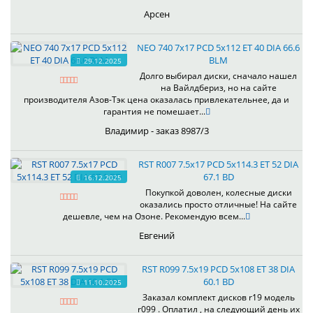
Арсен
NEO 740 7x17 PCD 5x112 ET 40 DIA 66.6
BLM
29.12.2025
Долго выбирал диски, сначало нашел
на Вайлдбериз, но на сайте
производителя Азов-Тэк цена оказалась привлекательнее, да и
гарантия не помешает...
Владимир - заказ 8987/3
RST R007 7.5x17 PCD 5x114.3 ET 52 DIA
67.1 BD
16.12.2025
Покупкой доволен, колесные диски
оказались просто отличные! На сайте
дешевле, чем на Озоне. Рекомендую всем...
Евгений
RST R099 7.5x19 PCD 5x108 ET 38 DIA
60.1 BD
11.10.2025
Заказал комплект дисков r19 модель
r099 . Оплатил , на следующий день их