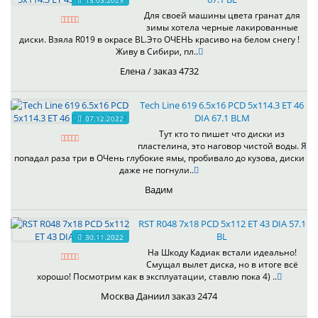
15.03.2023
Для своей машины цвета гранат для
зимы хотела черные лакированные
диски. Взяла R019 в окрасе BL.Это ОЧЕНЬ красиво на белом снегу !
Живу в Сибири, пл..
Елена / заказ 4732
Tech Line 619 6.5x16 PCD 5x114.3 ET 46
DIA 67.1 BLM
07.12.2022
Тут кто то пишет что диски из
пластелина, это наговор чистой воды. Я
попадал раза три в ОЧень глубокие ямы, пробивало до кузова, диски
даже не погнули..
Вадим
RST R048 7x18 PCD 5x112 ET 43 DIA 57.1
BL
30.11.2022
На Шкоду Кадиак встали идеально!
Смущал вылет диска, но в итоге всё
хорошо! Посмотрим как в эксплуатации, ставлю пока 4) ..
Москва Даниил заказ 2474