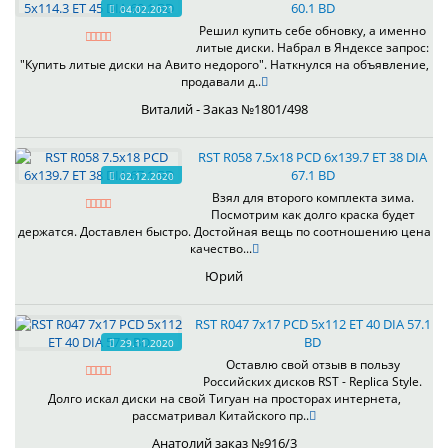
60.1 BD
04.02.2021
Решил купить себе обновку, а именно
литые диски. Набрал в Яндексе запрос:
"Купить литые диски на Авито недорого". Наткнулся на объявление,
продавали д..
Виталий - Заказ №1801/498
RST R058 7.5x18 PCD 6x139.7 ET 38 DIA
67.1 BD
02.12.2020
Взял для второго комплекта зима.
Посмотрим как долго краска будет
держатся. Доставлен быстро. Достойная вещь по соотношению цена
качество...
Юрий
RST R047 7x17 PCD 5x112 ET 40 DIA 57.1
BD
29.11.2020
Оставлю свой отзыв в пользу
Российских дисков RST - Replica Style.
Долго искал диски на свой Тигуан на просторах интернета,
рассматривал Китайского пр..
Анатолий заказ №916/3