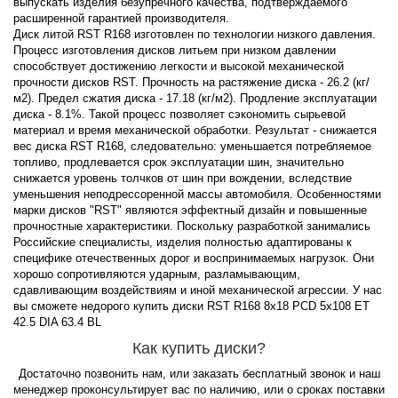
выпускать изделия безупречного качества, подтверждаемого
расширенной гарантией производителя.
Диск литой RST R168 изготовлен по технологии низкого давления.
Процесс изготовления дисков литьем при низком давлении
способствует достижению легкости и высокой механической
прочности дисков RST. Прочность на растяжение диска - 26.2 (кг/
м2). Предел сжатия диска - 17.18 (кг/м2). Продление эксплуатации
диска - 8.1%. Такой процесс позволяет сэкономить сырьевой
материал и время механической обработки. Результат - снижается
вес диска RST R168, следовательно: уменьшается потребляемое
топливо, продлевается срок эксплуатации шин, значительно
снижается уровень толчков от шин при вождении, вследствие
уменьшения неподрессоренной массы автомобиля. Особенностями
марки дисков "RST" являются эффектный дизайн и повышенные
прочностные характеристики. Поскольку разработкой занимались
Российские специалисты, изделия полностью адаптированы к
специфике отечественных дорог и воспринимаемых нагрузок. Они
хорошо сопротивляются ударным, разламывающим,
сдавливающим воздействиям и иной механической агрессии. У нас
вы сможете недорого купить диски RST R168 8x18 PCD 5x108 ET
42.5 DIA 63.4 BL
Как купить диски?
Достаточно позвонить нам, или заказать бесплатный звонок и наш
менеджер проконсультирует вас по наличию, или о сроках поставки