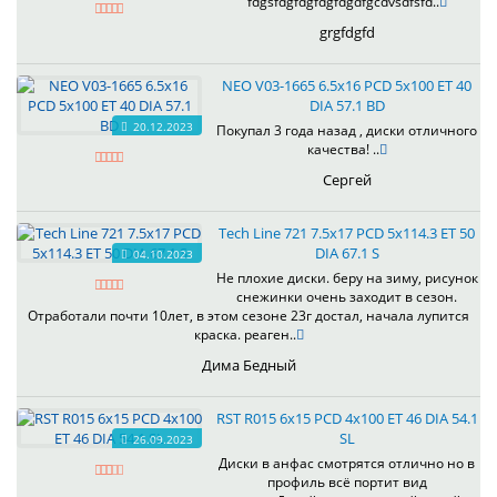
fdgsfdgfdgfdgfdgdfgcdvsdfsfd..
grgfdgfd
NEO V03-1665 6.5x16 PCD 5x100 ET 40
DIA 57.1 BD
20.12.2023
Покупал 3 года назад , диски отличного
качества! ..
Сергей
Tech Line 721 7.5x17 PCD 5x114.3 ET 50
DIA 67.1 S
04.10.2023
Не плохие диски. беру на зиму, рисунок
снежинки очень заходит в сезон.
Отработали почти 10лет, в этом сезоне 23г достал, начала лупится
краска. реаген..
Дима Бедный
RST R015 6x15 PCD 4x100 ET 46 DIA 54.1
SL
26.09.2023
Диски в анфас смотрятся отлично но в
профиль всё портит вид