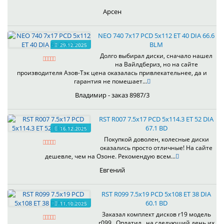
Арсен
NEO 740 7x17 PCD 5x112 ET 40 DIA 66.6
BLM
29.12.2025
Долго выбирал диски, сначало нашел
на Вайлдбериз, но на сайте
производителя Азов-Тэк цена оказалась привлекательнее, да и
гарантия не помешает...
Владимир - заказ 8987/3
RST R007 7.5x17 PCD 5x114.3 ET 52 DIA
67.1 BD
16.12.2025
Покупкой доволен, колесные диски
оказались просто отличные! На сайте
дешевле, чем на Озоне. Рекомендую всем...
Евгений
RST R099 7.5x19 PCD 5x108 ET 38 DIA
60.1 BD
11.10.2025
Заказал комплект дисков r19 модель
r099 . Оплатил , на следующий день их