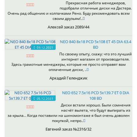
Прекрасная работа менеджеров,
подобрали отличные диски на Дастера.
Очень рад общению и колпачками Рено. Буду рекомендовать всем
своим друзьям!..
Алексей заказ 2089/44
NEO 840 8x18 PCD 5x108 ET 45 DIA 63.4
BD
09.12.2021
По своему опыту, скажу: что это лучший
интернет магазин от производителя.
Здесь грамотные менеджеры, которые не просто отправят вам
оплаченные диски, ..
Аркадий Геленджик
NEO 652 7.5x16 PCD 5x139.7 ET 0 DIA
108 BD
05.12.2021
Диски встали хорошо. Были сомнения
насчёт вылета, что будут выпирать из
за крыла... Когда поставили на шиномонтаже я был очень доволен
покупкой, непро..
Евгений заказ №2316/32