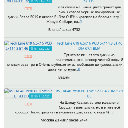
67.1 BL
15.03.2023
Для своей машины цвета гранат для
зимы хотела черные лакированные
диски. Взяла R019 в окрасе BL.Это ОЧЕНЬ красиво на белом снегу !
Живу в Сибири, пл..
Елена / заказ 4732
Tech Line 619 6.5x16 PCD 5x114.3 ET 46
DIA 67.1 BLM
07.12.2022
Тут кто то пишет что диски из
пластелина, это наговор чистой воды. Я
попадал раза три в ОЧень глубокие ямы, пробивало до кузова, диски
даже не погнули..
Вадим
RST R048 7x18 PCD 5x112 ET 43 DIA 57.1
BL
30.11.2022
На Шкоду Кадиак встали идеально!
Смущал вылет диска, но в итоге всё
хорошо! Посмотрим как в эксплуатации, ставлю пока 4) ..
Москва Даниил заказ 2474