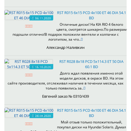
RST R015 6x15 PCD 4x100 ET 46 DIA 54.1
BD
06.11.2020
Отличные диски! На KIA RIO 4 белого
цвета, смотрятся шикарно.По размерам
подошли отлично!В подарок положили вентели и колпачки с
логотипом, за что..
Александр Наливкин
RST R028 8x18 PCD 5x114.3 ET 50 DIA
60.1 BD
16.10.2020
Долго ждал появления именно этой
модели дисков, в окрасе BD. На этом
сайте производителя, отслеживал наличие в течении месяца, как
только появились за..
Евгений заказ № 0310/439
RST R015 6x15 PCD 4x100 ET 46 DIA 54.1
BD
28.08.2020
Мой отзыв только положительный,
покупал диски на Hyundai Solaris. Думал