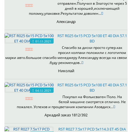
отправлен.Получил в Златоусте через 5
дней в хорошей,исключающей
поломку,упаковке.Результатом доволен...
Александр
RST R025 6x15 PCD 5x100 ET 40 DIA 57.1
BD
01.03.2021
Спасибо за диски просто супер.как
просил колпаки положили с логотипом
марки авто.большое спасибо менеджеру Александру всегда на связи
.буду рекомендов..
Николай
RST R025 6x15 PCD 5x100 ET 40 DIA 57.1
BD
04.02.2021
Покупал на Фольксваген Поло. На
белой машине смотрятся отлично. Не
пожалел. Успехов и процветания компании Азовдиск...
Аркадий заказ 1812/392
RST R027 7.5x17 PCD 5x114.3 ET 45 DIA