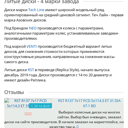
Литые диски - 4 марки завода
Диски марки
Tech Line
имеют широкий модельный ряд,
ориентированный на средний ценовой сегмент. Теч Лайн - первая
марка Азовских дисков.
Под брендом
NEO
производятся колеса с параметрами,
аналогичными параметрам колес, устанавливаемым заводами-
производителями.
Под маркой
VENTI
производится бюджетный вариант литых
дисков, для снижения стоимости которых применяются
конструктивные решения, направленные на снижение массы
самого диска.
Литые диски
RST
в переводе (Replica Style), начало выпуска:
декабрь 2019 года. Диски производятся с 14 по 20 диаметр и
имеют дизайн Реплика.
Отзывы
RST R137 7x17 PCD 5x114.3 ET 31 DIA
67.1 BD
29.12.2025
Выбирал колесные диски на многих
сайтах. Выбор был очевиден, заказал
диски на сайте производителя. В начале заказал на маркетплэйсе, но
качество там и..