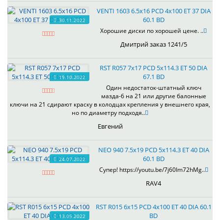
VENTI 1603 6.5x16 PCD 4x100 ET 37 DIA
60.1 BD
30.11.2022
Хорошие диски по хорошей цене. ..
Дмитрий заказ 1241/5
RST R057 7x17 PCD 5x114.3 ET 50 DIA
67.1 BD
19.10.2022
Один недостаток-штатный ключ
мазда-6 на 21 или другие балонные
ключи на 21 сдирают краску в колодцах крепления у внешнего края,
но по диаметру подходя..
Евгений
NEO 940 7.5x19 PCD 5x114.3 ET 40 DIA
60.1 BD
24.07.2022
Супер! https://youtu.be/7j60Im72hMg..
RAV4
RST R015 6x15 PCD 4x100 ET 40 DIA 60.1
BD
13.05.2022