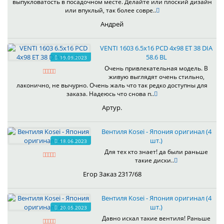
выпукловатость в посадочном месте. Делайте или плоский дизайн
или впуклый, так более совре..
Андрей
VENTI 1603 6.5x16 PCD 4x98 ET 38 DIA
58.6 BL
19.09.2023
Очень привлекательная модель. В
живую выглядят очень стильно,
лаконично, не вычурно. Очень жаль что так редко доступны для
заказа. Надеюсь что снова п..
Артур.
Вентиля Kosei - Япония оригинал (4
шт.)
18.06.2023
Для тех кто знает! да были раньше
такие диски..
Егор Заказ 2317/68
Вентиля Kosei - Япония оригинал (4
шт.)
20.05.2023
Давно искал такие вентиля! Раньше