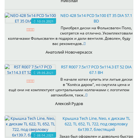
Николай
NEO 428 5x14 PCD 5x100 ET 35 DIA 57.1
BD
10.05.2021
Приобрел диски на Фольксваген Поло,
смотрятся на отлично. Укомплектовали
колпачками Фольксваген в подарок и дали вентиля. Доволен, буду
вас рекомендов..
Анатолий Новочеркасск
RST R007 7.5x17 PCD 5x114.3 ET 52 DIA
67.1 BH
09.05.2021
В начале хотел купить эти литые диски
в "Колёса даром", но смутила цена и
ещё они не комплектуют центральными колпачками с логотипом
автомобиля, такж..
Алексей Рудов
Крышка Tech Line, Neo, к дискам TL
622, TL 652, TL 722, под сверловку
6х139.7, блестящий
08.04.2021
Заказ был оформлен и довольно быстро