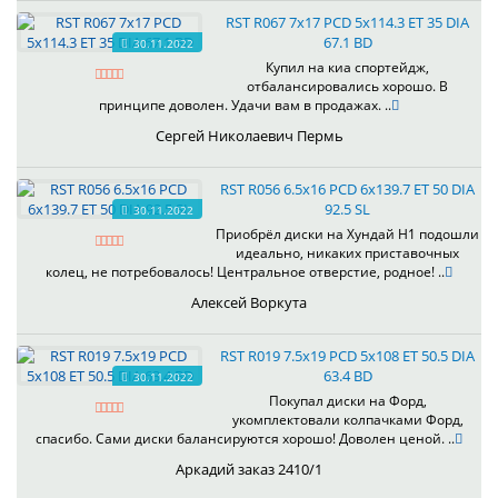
RST R067 7x17 PCD 5x114.3 ET 35 DIA
67.1 BD
30.11.2022
Купил на киа спортейдж,
отбалансировались хорошо. В
принципе доволен. Удачи вам в продажах. ..
Сергей Николаевич Пермь
RST R056 6.5x16 PCD 6x139.7 ET 50 DIA
92.5 SL
30.11.2022
Приобрёл диски на Хундай H1 подошли
идеально, никаких приставочных
колец, не потребовалось! Центральное отверстие, родное! ..
Алексей Воркута
RST R019 7.5x19 PCD 5x108 ET 50.5 DIA
63.4 BD
30.11.2022
Покупал диски на Форд,
укомплектовали колпачками Форд,
спасибо. Сами диски балансируются хорошо! Доволен ценой. ..
Аркадий заказ 2410/1