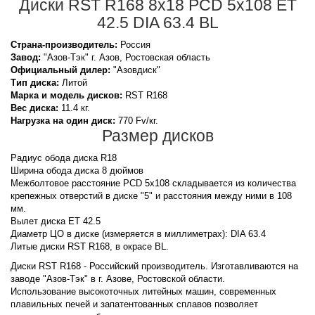
Диски RST R168 8x18 PCD 5x108 ET
42.5 DIA 63.4 BL
Страна-производитель:
Россия
Завод:
"Азов-Тэк" г. Азов, Ростовская область
Официальный дилер:
"Азовдиск"
Тип диска:
Литой
Марка и модель дисков:
RST
R168
Вес диска:
11.4 кг.
Нагрузка на один диск:
770 Fv/кг.
Размер дисков
Радиус обода диска R18
Ширина обода диска 8 дюймов
Межболтовое расстояние PCD 5x108 складывается из количества
крепежных отверстий в диске "5" и расстояния между ними в 108
мм.
Вылет диска ET 42.5
Диаметр ЦО в диске (измеряется в миллиметрах): DIA 63.4
Литые диски RST R168, в окрасе BL.
Диски RST R168 - Российский производитель. Изготавливаются на
заводе "Азов-Тэк" в г. Азове, Ростовской области.
Использование высокоточных литейных машин, современных
плавильных печей и запатентованных сплавов позволяет