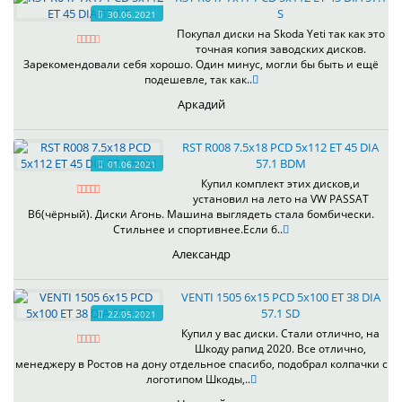
S
30.06.2021
Покупал диски на Skoda Yeti так как это
точная копия заводских дисков.
Зарекомендовали себя хорошо. Один минус, могли бы быть и ещё
подешевле, так как..
Аркадий
RST R008 7.5x18 PCD 5x112 ET 45 DIA
57.1 BDM
01.06.2021
Купил комплект этих дисков,и
установил на лето на VW PASSAT
B6(чёрный). Диски Агонь. Машина выглядеть стала бомбически.
Стильнее и спортивнее.Если б..
Александр
VENTI 1505 6x15 PCD 5x100 ET 38 DIA
57.1 SD
22.05.2021
Купил у вас диски. Стали отлично, на
Шкоду рапид 2020. Все отлично,
менеджеру в Ростов на дону отдельное спасибо, подобрал колпачки с
логотипом Шкоды,..