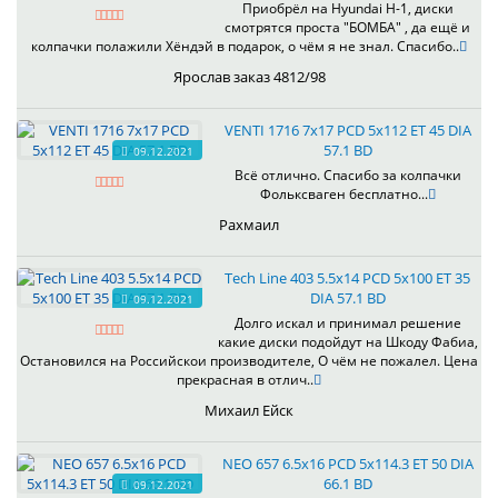
Приобрёл на Hyundai H-1, диски
смотрятся проста "БОМБА" , да ещё и
колпачки полажили Хёндэй в подарок, о чём я не знал. Спасибо..
Ярослав заказ 4812/98
VENTI 1716 7x17 PCD 5x112 ET 45 DIA
57.1 BD
09.12.2021
Всё отлично. Спасибо за колпачки
Фольксваген бесплатно...
Рахмаил
Tech Line 403 5.5x14 PCD 5x100 ET 35
DIA 57.1 BD
09.12.2021
Долго искал и принимал решение
какие диски подойдут на Шкоду Фабиа,
Остановился на Российскои производителе, О чём не пожалел. Цена
прекрасная в отлич..
Михаил Ейск
NEO 657 6.5x16 PCD 5x114.3 ET 50 DIA
66.1 BD
09.12.2021