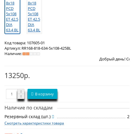
Код товара:
107605-01
Артикул:
RR168-818-634-5x108-425BL
Наличие:
Добрый день! Сегодня
Четверг 
13250р.
В корзину
Наличие по складам
Резервный склад (шт.)
2
Смотреть характеристики товара