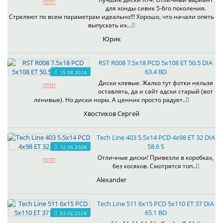
для хонды сивик 5-6го поколения.
Стреляют по всем параметрам идеально!!! Хорошо, что начали опять
выпускать их...
Юрик
RST R008 7.5x18 PCD 5x108 ET 50.5 DIA
63.4 BD
15.08.2024
Диски клевые. Жалко тут фотки нельзя
оставлять, да и сайт адски старый (вот
ленивые). Но диски норм. А ценник просто радует..
Хвостиков Сергей
Tech Line 403 5.5x14 PCD 4x98 ET 32 DIA
58.6 S
12.04.2024
Отличные диски! Привезли в коробках,
без косяков. Смотрятся топ..
Alexander
Tech Line 511 6x15 PCD 5x110 ET 37 DIA
65.1 BD
03.02.2024