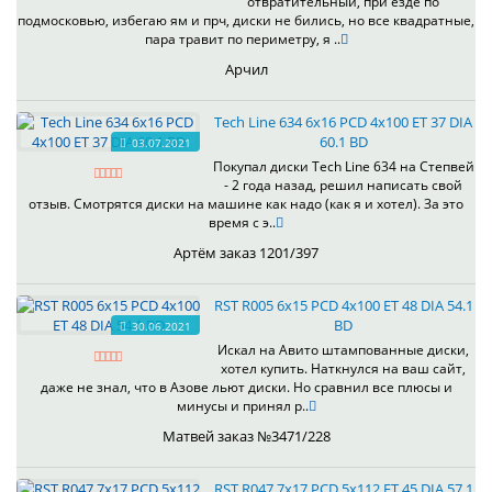
отвратительный, при езде по
подмосковью, избегаю ям и прч, диски не бились, но все квадратные,
пара травит по периметру, я ..
Арчил
Tech Line 634 6x16 PCD 4x100 ET 37 DIA
60.1 BD
03.07.2021
Покупал диски Tech Line 634 на Степвей
- 2 года назад, решил написать свой
отзыв. Смотрятся диски на машине как надо (как я и хотел). За это
время с э..
Артём заказ 1201/397
RST R005 6x15 PCD 4x100 ET 48 DIA 54.1
BD
30.06.2021
Искал на Авито штампованные диски,
хотел купить. Наткнулся на ваш сайт,
даже не знал, что в Азове льют диски. Но сравнил все плюсы и
минусы и принял р..
Матвей заказ №3471/228
RST R047 7x17 PCD 5x112 ET 45 DIA 57.1