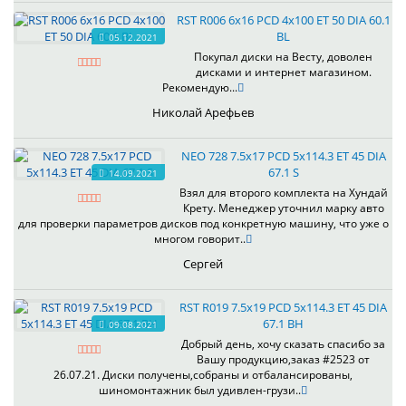
RST R006 6x16 PCD 4x100 ET 50 DIA 60.1
BL
05.12.2021
Покупал диски на Весту, доволен
дисками и интернет магазином.
Рекомендую...
Николай Арефьев
NEO 728 7.5x17 PCD 5x114.3 ET 45 DIA
67.1 S
14.09.2021
Взял для второго комплекта на Хундай
Крету. Менеджер уточнил марку авто
для проверки параметров дисков под конкретную машину, что уже о
многом говорит..
Сергей
RST R019 7.5x19 PCD 5x114.3 ET 45 DIA
67.1 BH
09.08.2021
Добрый день, хочу сказать спасибо за
Вашу продукцию,заказ #2523 от
26.07.21. Диски получены,собраны и отбалансированы,
шиномонтажник был удивлен-грузи..