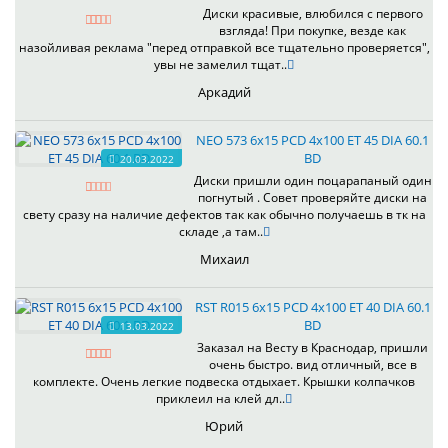
Диски красивые, влюбился с первого
взгляда! При покупке, везде как
назойливая реклама "перед отправкой все тщательно проверяется",
увы не замелил тщат..
Аркадий
NEO 573 6x15 PCD 4x100 ET 45 DIA 60.1
BD
20.03.2022
Диски пришли один поцарапаный один
погнутый . Совет проверяйте диски на
свету сразу на наличие дефектов так как обычно получаешь в тк на
складе ,а там..
Михаил
RST R015 6x15 PCD 4x100 ET 40 DIA 60.1
BD
13.03.2022
Заказал на Весту в Краснодар, пришли
очень быстро. вид отличный, все в
комплекте. Очень легкие подвеска отдыхает. Крышки колпачков
приклеил на клей дл..
Юрий