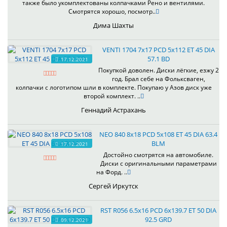
также было укомплектованы колпачками Рено и вентилями.
Смотрятся хорошо, посмотр..
Дима Шахты
VENTI 1704 7x17 PCD 5x112 ET 45 DIA
57.1 BD
17.12.2021
Покупкой доволен. Диски лёгкие, езжу 2
год. Брал себе на Фольксваген,
колпачки с логотипом шли в комплекте. Покупаю у Азов диск уже
второй комплект. ..
Геннадий Астрахань
NEO 840 8x18 PCD 5x108 ET 45 DIA 63.4
BLM
17.12.2021
Достойно смотрятся на автомобиле.
Диски с оригинальными параметрами
на Форд. ..
Сергей Иркутск
RST R056 6.5x16 PCD 6x139.7 ET 50 DIA
92.5 GRD
09.12.2021