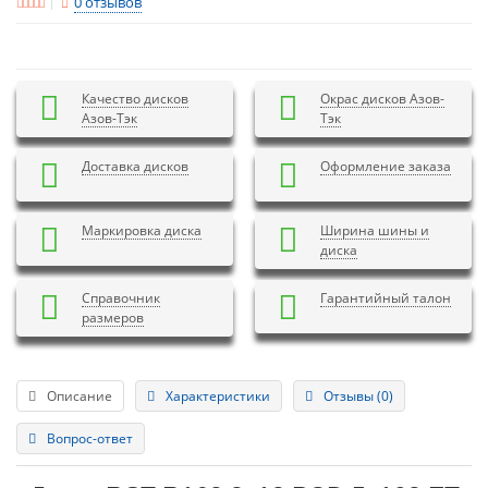
0 отзывов
Качество дисков
Окрас дисков Азов-
Азов-Тэк
Тэк
Доставка дисков
Оформление заказа
Маркировка диска
Ширина шины и
диска
Справочник
Гарантийный талон
размеров
Описание
Характеристики
Отзывы (0)
Вопрос-ответ