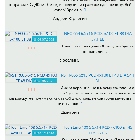
отправили СДЭКом . Сегодня получил и сразу же одел резину. Всё
супер! Время в..
Андрей Юрьевич
NEO 654 6.5x16 PCD 5x100 ET 38 DIA
57.1 BL
06.07.2025
Товар пришел целый !Все супер !диски
понравились ! ..
Ярослав С.
RST R065 6x15 PCD 4x100 ET 48 DIA 54.1
BL
26.06.2025
Диски хорошие, но к моему сожалению
на 1 диске много грязи и пыли закатали
под краску, не понимаю, как такой диск прошёл контроль качества!
очень таки..
Дмитрий
Tech Line 408 5.5x14 PCD 4x100 ET 45
DIA 56.1 S
28.12.2024
Лучшие диски R14. Отличный вариант