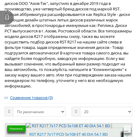
дисков ООО "Азов-Тэк", запустило в декабре 2019 года в
производство, уже четвертый бренд дисков под маркой RST.
Данная аббревиатура расшифровывается как Replica Style - диски
имеющие дизайн штатных литых дисков различных марок
автомобилей, в простонародье именуемые как: Реплика. Диски
РСТ выпускаются в г. Азове, Ростовской области. Все типоразмеры
модели дисков R217 отображены снизу, также вы можете
осуществить подбор дисков RST R217 на нашем сайте слева в
фильтре товара, задав определенные значения дисков - Товар
подгрузится автоматически! В карточке товара самого диска, вы
найдете более подробную, заводскую информацию. Если у вас
вызывает сомнение, что выбранный вами размер подходит на
ваш автомобиль, то пожалуйста, напишите в "Комментариях" к
заказу марку вашего авто. Или при подтверждении заказа нашим
менеджером по телефону, уточните у него всю необходимую
информацию.
Сравнение товаров (0)
Новинка!
RST R217 7x17 PCD 5x108 ET 40 DIA 54.1 BD