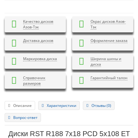
Качество дисков
Окрас дисков Азов-
Азов-Тэк
Тэк
Доставка дисков
Оформление заказа
Маркировка диска
Ширина шины и
диска
Справочник
Гарантийный талон
размеров
Описание
Характеристики
Отзывы (0)
Вопрос-ответ
Диски RST R188 7x18 PCD 5x108 ET