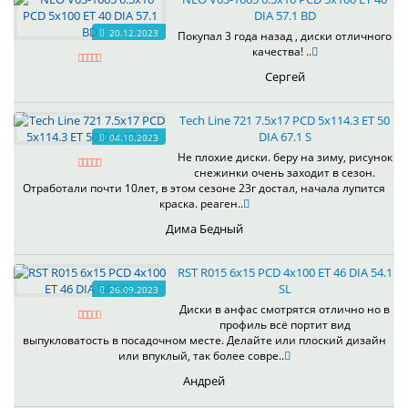
DIA 57.1 BD
20.12.2023
Покупал 3 года назад , диски отличного
качества! ..
Сергей
Tech Line 721 7.5x17 PCD 5x114.3 ET 50
DIA 67.1 S
04.10.2023
Не плохие диски. беру на зиму, рисунок
снежинки очень заходит в сезон.
Отработали почти 10лет, в этом сезоне 23г достал, начала лупится
краска. реаген..
Дима Бедный
RST R015 6x15 PCD 4x100 ET 46 DIA 54.1
SL
26.09.2023
Диски в анфас смотрятся отлично но в
профиль всё портит вид
выпукловатость в посадочном месте. Делайте или плоский дизайн
или впуклый, так более совре..
Андрей