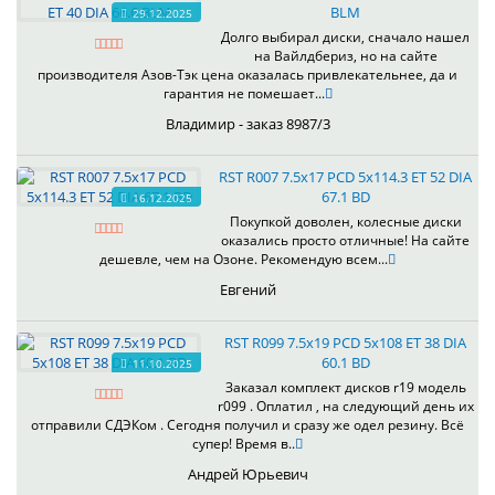
BLM
29.12.2025
Долго выбирал диски, сначало нашел
на Вайлдбериз, но на сайте
производителя Азов-Тэк цена оказалась привлекательнее, да и
гарантия не помешает...
Владимир - заказ 8987/3
RST R007 7.5x17 PCD 5x114.3 ET 52 DIA
67.1 BD
16.12.2025
Покупкой доволен, колесные диски
оказались просто отличные! На сайте
дешевле, чем на Озоне. Рекомендую всем...
Евгений
RST R099 7.5x19 PCD 5x108 ET 38 DIA
60.1 BD
11.10.2025
Заказал комплект дисков r19 модель
r099 . Оплатил , на следующий день их
отправили СДЭКом . Сегодня получил и сразу же одел резину. Всё
супер! Время в..
Андрей Юрьевич