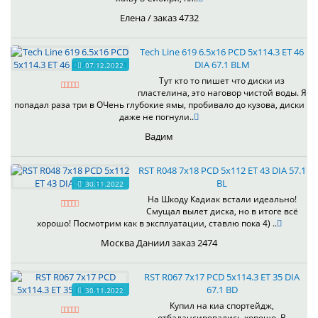
Елена / заказ 4732
Tech Line 619 6.5x16 PCD 5x114.3 ET 46
DIA 67.1 BLM
07.12.2022
Тут кто то пишет что диски из
пластелина, это наговор чистой воды. Я
попадал раза три в ОЧень глубокие ямы, пробивало до кузова, диски
даже не погнули..
Вадим
RST R048 7x18 PCD 5x112 ET 43 DIA 57.1
BL
30.11.2022
На Шкоду Кадиак встали идеально!
Смущал вылет диска, но в итоге всё
хорошо! Посмотрим как в эксплуатации, ставлю пока 4) ..
Москва Даниил заказ 2474
RST R067 7x17 PCD 5x114.3 ET 35 DIA
67.1 BD
30.11.2022
Купил на киа спортейдж,
отбалансировались хорошо. В