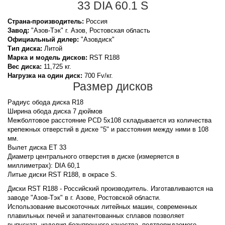
33 DIA 60.1 S
Страна-производитель:
Россия
Завод:
"Азов-Тэк" г. Азов, Ростовская область
Официальный дилер:
"Азовдиск"
Тип диска:
Литой
Марка и модель дисков:
RST
R188
Вес диска:
11,725 кг.
Нагрузка на один диск:
700 Fv/кг.
Размер дисков
Радиус обода диска R18
Ширина обода диска 7 дюймов
Межболтовое расстояние PCD 5x108 складывается из количества
крепежных отверстий в диске "5" и расстояния между ними в 108
мм.
Вылет диска ET 33
Диаметр центрального отверстия в диске (измеряется в
миллиметрах): DIA 60,1
Литые диски RST R188, в окрасе S.
Диски RST R188 - Российский производитель. Изготавливаются на
заводе "Азов-Тэк" в г. Азове, Ростовской области.
Использование высокоточных литейных машин, современных
плавильных печей и запатентованных сплавов позволяет
выпускать изделия безупречного качества, подтверждаемого