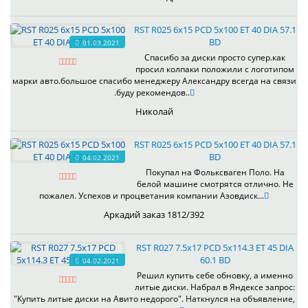
RST R025 6x15 PCD 5x100 ET 40 DIA 57.1
BD
01.03.2021
Спасибо за диски просто супер.как
просил колпаки положили с логотипом
марки авто.большое спасибо менеджеру Александру всегда на связи
.буду рекомендов..
Николай
RST R025 6x15 PCD 5x100 ET 40 DIA 57.1
BD
04.02.2021
Покупал на Фольксваген Поло. На
белой машине смотрятся отлично. Не
пожалел. Успехов и процветания компании Азовдиск...
Аркадий заказ 1812/392
RST R027 7.5x17 PCD 5x114.3 ET 45 DIA
60.1 BD
04.02.2021
Решил купить себе обновку, а именно
литые диски. Набрал в Яндексе запрос:
"Купить литые диски на Авито недорого". Наткнулся на объявление,