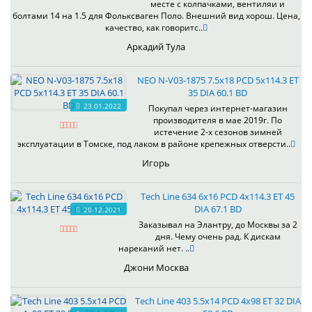
месте с колпачками, вентиляи и
болтами 14 на 1.5 для Фольксваген Поло. Внешний вид хорош. Цена,
качество, как говоритс..
Аркадий Тула
NEO N-V03-1875 7.5x18 PCD 5x114.3 ET
35 DIA 60.1 BD
23.01.2022
Покупал через интернет-магазин
производителя в мае 2019г. По
истечение 2-х сезонов зимней
эксплуатации в Томске, под лаком в районе крепежных отверсти..
Игорь
Tech Line 634 6x16 PCD 4x114.3 ET 45
DIA 67.1 BD
20.12.2021
Заказывал на Элантру, до Москвы за 2
дня. Чему очень рад. К дискам
нареканий нет. ..
Джони Москва
Tech Line 403 5.5x14 PCD 4x98 ET 32 DIA