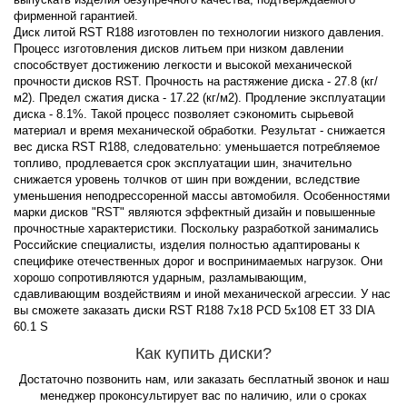
фирменной гарантией.
Диск литой RST R188 изготовлен по технологии низкого давления.
Процесс изготовления дисков литьем при низком давлении
способствует достижению легкости и высокой механической
прочности дисков RST. Прочность на растяжение диска - 27.8 (кг/
м2). Предел сжатия диска - 17.22 (кг/м2). Продление эксплуатации
диска - 8.1%. Такой процесс позволяет сэкономить сырьевой
материал и время механической обработки. Результат - снижается
вес диска RST R188, следовательно: уменьшается потребляемое
топливо, продлевается срок эксплуатации шин, значительно
снижается уровень толчков от шин при вождении, вследствие
уменьшения неподрессоренной массы автомобиля. Особенностями
марки дисков "RST" являются эффектный дизайн и повышенные
прочностные характеристики. Поскольку разработкой занимались
Российские специалисты, изделия полностью адаптированы к
специфике отечественных дорог и воспринимаемых нагрузок. Они
хорошо сопротивляются ударным, разламывающим,
сдавливающим воздействиям и иной механической агрессии. У нас
вы сможете заказать диски RST R188 7x18 PCD 5x108 ET 33 DIA
60.1 S
Как купить диски?
Достаточно позвонить нам, или заказать бесплатный звонок и наш
менеджер проконсультирует вас по наличию, или о сроках