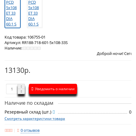
Код товара:
106755-01
Артикул:
RR188-718-601-5x108-33S
Наличие:
Доброй ночи! Сегодня
Воскресен
13130р.
Уведомить о наличии
Наличие по складам
Резервный склад (шт.)
0
Смотреть характеристики товара
0 отзывов