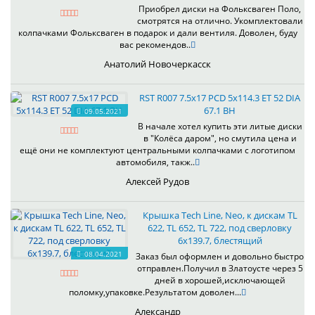
Приобрел диски на Фольксваген Поло,
смотрятся на отлично. Укомплектовали
колпачками Фольксваген в подарок и дали вентиля. Доволен, буду
вас рекомендов..
Анатолий Новочеркасск
RST R007 7.5x17 PCD 5x114.3 ET 52 DIA
67.1 BH
09.05.2021
В начале хотел купить эти литые диски
в "Колёса даром", но смутила цена и
ещё они не комплектуют центральными колпачками с логотипом
автомобиля, такж..
Алексей Рудов
Крышка Tech Line, Neo, к дискам TL
622, TL 652, TL 722, под сверловку
6х139.7, блестящий
08.04.2021
Заказ был оформлен и довольно быстро
отправлен.Получил в Златоусте через 5
дней в хорошей,исключающей
поломку,упаковке.Результатом доволен...
Александр