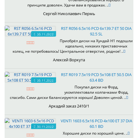
принципе доволен. Удачи вам в продажах. ..
Сергей Николаевич Пермь
RST R056 6.5x16 PCD 6x139.7 ET 50 DIA
92.5 SL
30.11.2022
Приобрёл диски на Хундай H1 подошли
идеально, никаких приставочных
колец, не потребовалось! Центральное отверстие, родное! ..
Алексей Воркута
RST R019 7.5x19 PCD 5x108 ET 50.5 DIA
63.4 BD
30.11.2022
Покупал диски на Форд,
укомплектовали колпачками Форд,
спасибо. Сами диски балансируются хорошо! Доволен ценой. ..
Аркадий заказ 2410/1
VENTI 1603 6.5x16 PCD 4x100 ET 37 DIA
60.1 BD
30.11.2022
Хорошие диски по хорошей цене. ..