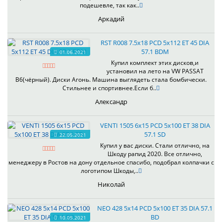
подешевле, так как..
Аркадий
RST R008 7.5x18 PCD 5x112 ET 45 DIA
57.1 BDM
01.06.2021
Купил комплект этих дисков,и
установил на лето на VW PASSAT
B6(чёрный). Диски Агонь. Машина выглядеть стала бомбически.
Стильнее и спортивнее.Если б..
Александр
VENTI 1505 6x15 PCD 5x100 ET 38 DIA
57.1 SD
22.05.2021
Купил у вас диски. Стали отлично, на
Шкоду рапид 2020. Все отлично,
менеджеру в Ростов на дону отдельное спасибо, подобрал колпачки с
логотипом Шкоды,..
Николай
NEO 428 5x14 PCD 5x100 ET 35 DIA 57.1
BD
10.05.2021