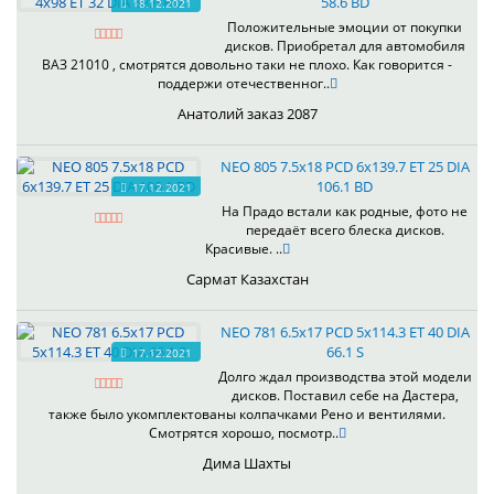
58.6 BD
18.12.2021
Положительные эмоции от покупки
дисков. Приобретал для автомобиля
ВАЗ 21010 , смотрятся довольно таки не плохо. Как говорится -
поддержи отечественног..
Анатолий заказ 2087
NEO 805 7.5x18 PCD 6x139.7 ET 25 DIA
106.1 BD
17.12.2021
На Прадо встали как родные, фото не
передаёт всего блеска дисков.
Красивые. ..
Сармат Казахстан
NEO 781 6.5x17 PCD 5x114.3 ET 40 DIA
66.1 S
17.12.2021
Долго ждал производства этой модели
дисков. Поставил себе на Дастера,
также было укомплектованы колпачками Рено и вентилями.
Смотрятся хорошо, посмотр..
Дима Шахты