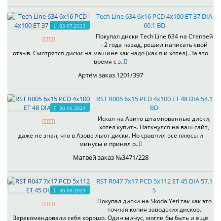
Tech Line 634 6x16 PCD 4x100 ET 37 DIA
60.1 BD
03.07.2021
Покупал диски Tech Line 634 на Степвей
- 2 года назад, решил написать свой
отзыв. Смотрятся диски на машине как надо (как я и хотел). За это
время с э..
Артём заказ 1201/397
RST R005 6x15 PCD 4x100 ET 48 DIA 54.1
BD
30.06.2021
Искал на Авито штампованные диски,
хотел купить. Наткнулся на ваш сайт,
даже не знал, что в Азове льют диски. Но сравнил все плюсы и
минусы и принял р..
Матвей заказ №3471/228
RST R047 7x17 PCD 5x112 ET 45 DIA 57.1
S
30.06.2021
Покупал диски на Skoda Yeti так как это
точная копия заводских дисков.
Зарекомендовали себя хорошо. Один минус, могли бы быть и ещё