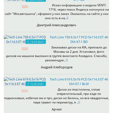
Искал информацию о модели VENTI
1716, через поиск Яндекса наткнулся на
сайт "Мосавтошина", оформил у них заказ. Оказалось на сайте у них
они есть в на..
Дмитрий Александрович
Tech Line 739 6.5x17 PCD 5x114.3 ET 40
DIA 67.1 BD
13.07.2021
Заказывал диски на KIA, приехали до
Москвы за 2 дня. Установил, фото
дисков на машине выложил в группе вконтакте Азовдиск. Спасибо,
рекомендую...
Андрей Хлебородов
Tech Line 619 6.5x16 PCD 5x114.3 ET 46
DIA 67.1 BLM
12.07.2021
Диски из пластилина, сплав
отвратительный, при езде по
подмосковью, избегаю ям и прч, диски не бились, но все квадратные,
пара травит по периметру, я ..
Арчил