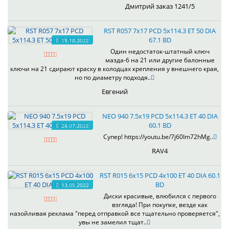
Дмитрий заказ 1241/5
RST R057 7x17 PCD 5x114.3 ET 50 DIA
67.1 BD
19.10.2022
Один недостаток-штатный ключ
мазда-6 на 21 или другие балонные
ключи на 21 сдирают краску в колодцах крепления у внешнего края,
но по диаметру подходя..
Евгений
NEO 940 7.5x19 PCD 5x114.3 ET 40 DIA
60.1 BD
24.07.2022
Супер! https://youtu.be/7j60Im72hMg..
RAV4
RST R015 6x15 PCD 4x100 ET 40 DIA 60.1
BD
13.05.2022
Диски красивые, влюбился с первого
взгляда! При покупке, везде как
назойливая реклама "перед отправкой все тщательно проверяется",
увы не замелил тщат..