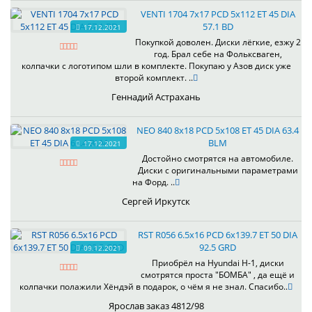
VENTI 1704 7x17 PCD 5x112 ET 45 DIA
57.1 BD
17.12.2021
Покупкой доволен. Диски лёгкие, езжу 2
год. Брал себе на Фольксваген,
колпачки с логотипом шли в комплекте. Покупаю у Азов диск уже
второй комплект. ..
Геннадий Астрахань
NEO 840 8x18 PCD 5x108 ET 45 DIA 63.4
BLM
17.12.2021
Достойно смотрятся на автомобиле.
Диски с оригинальными параметрами
на Форд. ..
Сергей Иркутск
RST R056 6.5x16 PCD 6x139.7 ET 50 DIA
92.5 GRD
09.12.2021
Приобрёл на Hyundai H-1, диски
смотрятся проста "БОМБА" , да ещё и
колпачки полажили Хёндэй в подарок, о чём я не знал. Спасибо..
Ярослав заказ 4812/98