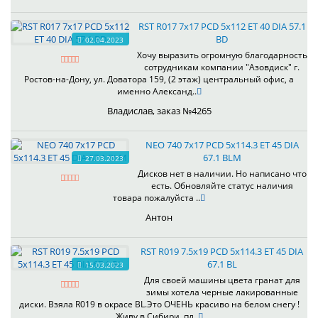
RST R017 7x17 PCD 5x112 ET 40 DIA 57.1
BD
02.04.2023
Хочу выразить огромную благодарность
сотрудникам компании "Азовдиск" г.
Ростов-на-Дону, ул. Доватора 159, (2 этаж) центральный офис, а
именно Александ..
Владислав, заказ №4265
NEO 740 7x17 PCD 5x114.3 ET 45 DIA
67.1 BLM
27.03.2023
Дисков нет в наличии. Но написано что
есть. Обновляйте статус наличия
товара пожалуйста ..
Антон
RST R019 7.5x19 PCD 5x114.3 ET 45 DIA
67.1 BL
15.03.2023
Для своей машины цвета гранат для
зимы хотела черные лакированные
диски. Взяла R019 в окрасе BL.Это ОЧЕНЬ красиво на белом снегу !
Живу в Сибири, пл..