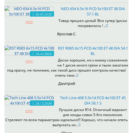
NEO 654 6.5x16 PCD 5x100 ET 38 DIA
57.1 BL
06.07.2025
Товар пришел целый !Все супер !диски
понравились ! ..
Ярослав С.
RST R065 6x15 PCD 4x100 ET 48 DIA 54.1
BL
26.06.2025
Диски хорошие, но к моему сожалению
на 1 диске много грязи и пыли закатали
под краску, не понимаю, как такой диск прошёл контроль качества!
очень таки..
Дмитрий
Tech Line 408 5.5x14 PCD 4x100 ET 45
DIA 56.1 S
28.12.2024
Лучшие диски R14. Отличный вариант
для хонды сивик 5-6го поколения.
Стреляют по всем параметрам идеально!!! Хорошо, что начали опять
выпускать их...