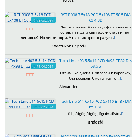
Юрик
RST R008 7.5x18 PCD 5x108 ET 50.5 DIA
63.4 BD
15.08.2024
Диски клевые. Жалко тут фотки нельзя
оставлять, да и сайт адски старый (вот
ленивые). Но диски норм. А ценник просто радует..
Хвостиков Сергей
Tech Line 403 5.5x14 PCD 4x98 ET 32 DIA
58.6 S
12.04.2024
Отличные диски! Привезли в коробках,
без косяков. Смотрятся топ..
Alexander
Tech Line 511 6x15 PCD 5x110 ET 37 DIA
65.1 BD
03.02.2024
fdgsfdgfdgfdgfdgdfgcdvsdfsfd..
grgfdgfd
NEO V03-1665 6.5x16 PCD 5x100 ET 40