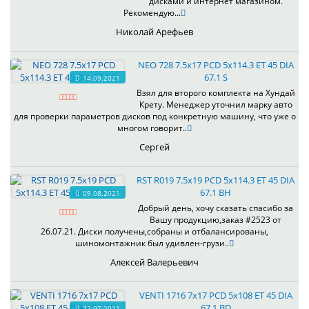
дисками и интернет магазином.
Рекомендую...
Николай Арефьев
NEO 728 7.5x17 PCD 5x114.3 ET 45 DIA
67.1 S
14.09.2021
Взял для второго комплекта на Хундай
Крету. Менеджер уточнил марку авто
для проверки параметров дисков под конкретную машину, что уже о
многом говорит..
Сергей
RST R019 7.5x19 PCD 5x114.3 ET 45 DIA
67.1 BH
09.08.2021
Добрый день, хочу сказать спасибо за
Вашу продукцию,заказ #2523 от
26.07.21. Диски получены,собраны и отбалансированы,
шиномонтажник был удивлен-грузи..
Алексей Валерьевич
VENTI 1716 7x17 PCD 5x108 ET 45 DIA
67.1 BD
22.07.2021