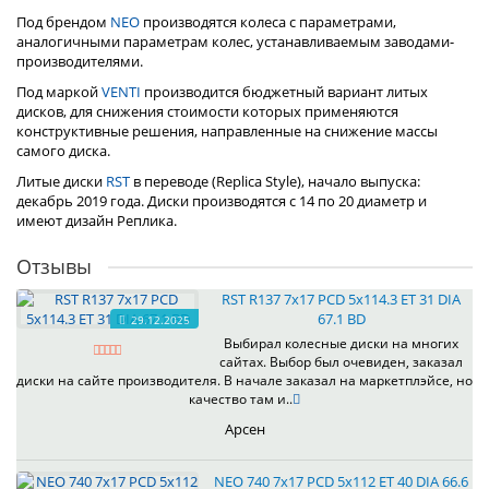
Под брендом
NEO
производятся колеса с параметрами,
аналогичными параметрам колес, устанавливаемым заводами-
производителями.
Под маркой
VENTI
производится бюджетный вариант литых
дисков, для снижения стоимости которых применяются
конструктивные решения, направленные на снижение массы
самого диска.
Литые диски
RST
в переводе (Replica Style), начало выпуска:
декабрь 2019 года. Диски производятся с 14 по 20 диаметр и
имеют дизайн Реплика.
Отзывы
RST R137 7x17 PCD 5x114.3 ET 31 DIA
67.1 BD
29.12.2025
Выбирал колесные диски на многих
сайтах. Выбор был очевиден, заказал
диски на сайте производителя. В начале заказал на маркетплэйсе, но
качество там и..
Арсен
NEO 740 7x17 PCD 5x112 ET 40 DIA 66.6