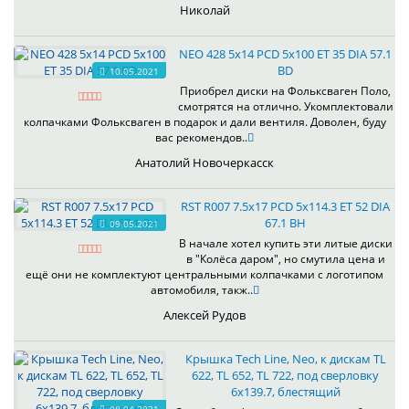
Николай
NEO 428 5x14 PCD 5x100 ET 35 DIA 57.1
BD
10.05.2021
Приобрел диски на Фольксваген Поло,
смотрятся на отлично. Укомплектовали
колпачками Фольксваген в подарок и дали вентиля. Доволен, буду
вас рекомендов..
Анатолий Новочеркасск
RST R007 7.5x17 PCD 5x114.3 ET 52 DIA
67.1 BH
09.05.2021
В начале хотел купить эти литые диски
в "Колёса даром", но смутила цена и
ещё они не комплектуют центральными колпачками с логотипом
автомобиля, такж..
Алексей Рудов
Крышка Tech Line, Neo, к дискам TL
622, TL 652, TL 722, под сверловку
6х139.7, блестящий