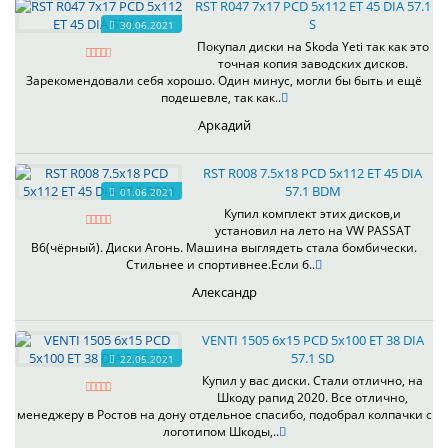
RST R047 7x17 PCD 5x112 ET 45 DIA 57.1
S
30.06.2021
Покупал диски на Skoda Yeti так как это
точная копия заводских дисков.
Зарекомендовали себя хорошо. Один минус, могли бы быть и ещё
подешевле, так как..
Аркадий
RST R008 7.5x18 PCD 5x112 ET 45 DIA
57.1 BDM
01.06.2021
Купил комплект этих дисков,и
установил на лето на VW PASSAT
B6(чёрный). Диски Агонь. Машина выглядеть стала бомбически.
Стильнее и спортивнее.Если б..
Александр
VENTI 1505 6x15 PCD 5x100 ET 38 DIA
57.1 SD
22.05.2021
Купил у вас диски. Стали отлично, на
Шкоду рапид 2020. Все отлично,
менеджеру в Ростов на дону отдельное спасибо, подобрал колпачки с
логотипом Шкоды,..