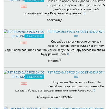
08.04.2021
Заказ был оформлен и довольно быстро
отправлен.Получил в Златоусте через 5
дней в хорошей,исключающей
поломку,упаковке.Результатом доволен...
Александр
RST R025 6x15 PCD 5x100 ET 40 DIA 57.1
BD
01.03.2021
Спасибо за диски просто супер.как
просил колпаки положили с логотипом
марки авто.большое спасибо менеджеру Александру всегда на связи
.буду рекомендов..
Николай
RST R025 6x15 PCD 5x100 ET 40 DIA 57.1
BD
04.02.2021
Покупал на Фольксваген Поло. На
белой машине смотрятся отлично. Не
пожалел. Успехов и процветания компании Азовдиск...
Аркадий заказ 1812/392
RST R027 7.5x17 PCD 5x114.3 ET 45 DIA