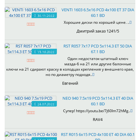
VENTI 1603 6.5x16 PCD 4x100 ET 37 DIA
60.1 BD
30.11.2022
Хорошие диски по хорошей цене. ..
Дмитрий заказ 1241/5
RST R057 7x17 PCD 5x114.3 ET 50 DIA
67.1 BD
19.10.2022
Один недостаток-штатный ключ
мазда-6 на 21 или другие балонные
ключи на 21 сдирают краску в колодцах крепления у внешнего края,
но по диаметру подходя..
Евгений
NEO 940 7.5x19 PCD 5x114.3 ET 40 DIA
60.1 BD
24.07.2022
Супер! https://youtu.be/7j60Im72hMg..
RAV4
RST R015 6x15 PCD 4x100 ET 40 DIA 60.1