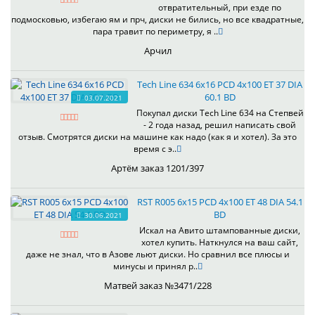
отвратительный, при езде по
подмосковью, избегаю ям и прч, диски не бились, но все квадратные,
пара травит по периметру, я ..
Арчил
Tech Line 634 6x16 PCD 4x100 ET 37 DIA
60.1 BD
03.07.2021
Покупал диски Tech Line 634 на Степвей
- 2 года назад, решил написать свой
отзыв. Смотрятся диски на машине как надо (как я и хотел). За это
время с э..
Артём заказ 1201/397
RST R005 6x15 PCD 4x100 ET 48 DIA 54.1
BD
30.06.2021
Искал на Авито штампованные диски,
хотел купить. Наткнулся на ваш сайт,
даже не знал, что в Азове льют диски. Но сравнил все плюсы и
минусы и принял р..
Матвей заказ №3471/228