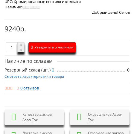
UPC:
Хромированные вентиля и колпаки
Наличие:
Добрый день! Сегодня
Суббота 8 ав
9240р.
Уведомить о наличии
Наличие по складам
Резервный склад (шт.)
0
Смотреть характеристики товара
0 отзывов
Качество дисков
Окрас дисков Азов-
Азов-Тэк
Тэк
Доставка дисков
Оформление заказа