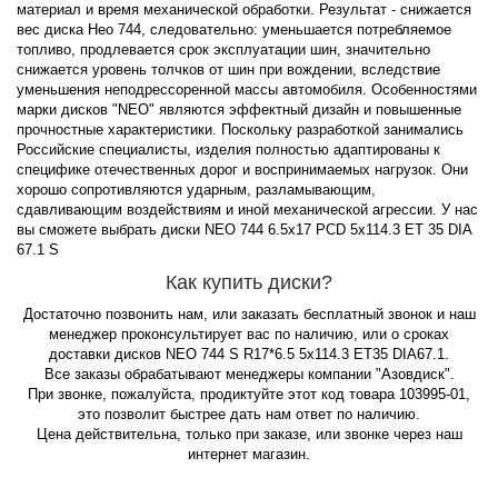
материал и время механической обработки. Результат - снижается
вес диска Нео 744, следовательно: уменьшается потребляемое
топливо, продлевается срок эксплуатации шин, значительно
снижается уровень толчков от шин при вождении, вследствие
уменьшения неподрессоренной массы автомобиля. Особенностями
марки дисков "NEO" являются эффектный дизайн и повышенные
прочностные характеристики. Поскольку разработкой занимались
Российские специалисты, изделия полностью адаптированы к
специфике отечественных дорог и воспринимаемых нагрузок. Они
хорошо сопротивляются ударным, разламывающим,
сдавливающим воздействиям и иной механической агрессии. У нас
вы сможете выбрать диски NEO 744 6.5x17 PCD 5x114.3 ET 35 DIA
67.1 S
Как купить диски?
Достаточно позвонить нам, или заказать бесплатный звонок и наш
менеджер проконсультирует вас по наличию, или о сроках
доставки дисков NEO 744 S R17*6.5 5x114.3 ET35 DIA67.1.
Все заказы обрабатывают менеджеры компании "Азовдиск".
При звонке, пожалуйста, продиктуйте этот код товара 103995-01,
это позволит быстрее дать нам ответ по наличию.
Цена действительна, только при заказе, или звонке через наш
интернет магазин.