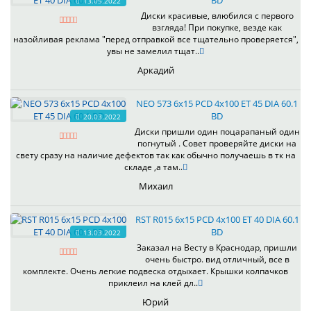
BD
13.05.2022
Диски красивые, влюбился с первого
взгляда! При покупке, везде как
назойливая реклама "перед отправкой все тщательно проверяется",
увы не замелил тщат..
Аркадий
NEO 573 6x15 PCD 4x100 ET 45 DIA 60.1
BD
20.03.2022
Диски пришли один поцарапаный один
погнутый . Совет проверяйте диски на
свету сразу на наличие дефектов так как обычно получаешь в тк на
складе ,а там..
Михаил
RST R015 6x15 PCD 4x100 ET 40 DIA 60.1
BD
13.03.2022
Заказал на Весту в Краснодар, пришли
очень быстро. вид отличный, все в
комплекте. Очень легкие подвеска отдыхает. Крышки колпачков
приклеил на клей дл..
Юрий