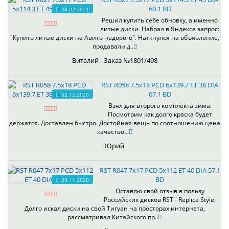
60.1 BD
04.02.2021
Решил купить себе обновку, а именно
литые диски. Набрал в Яндексе запрос:
"Купить литые диски на Авито недорого". Наткнулся на объявление,
продавали д..
Виталий - Заказ №1801/498
RST R058 7.5x18 PCD 6x139.7 ET 38 DIA
67.1 BD
02.12.2020
Взял для второго комплекта зима.
Посмотрим как долго краска будет
держатся. Доставлен быстро. Достойная вещь по соотношению цена
качество...
Юрий
RST R047 7x17 PCD 5x112 ET 40 DIA 57.1
BD
29.11.2020
Оставлю свой отзыв в пользу
Российских дисков RST - Replica Style.
Долго искал диски на свой Тигуан на просторах интернета,
рассматривал Китайского пр..