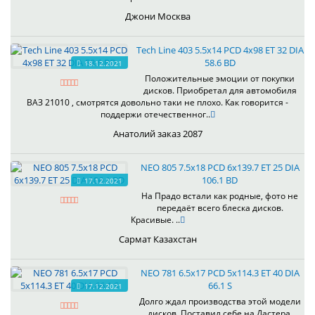
Джони Москва
Tech Line 403 5.5x14 PCD 4x98 ET 32 DIA
58.6 BD
18.12.2021
Положительные эмоции от покупки
дисков. Приобретал для автомобиля
ВАЗ 21010 , смотрятся довольно таки не плохо. Как говорится -
поддержи отечественног..
Анатолий заказ 2087
NEO 805 7.5x18 PCD 6x139.7 ET 25 DIA
106.1 BD
17.12.2021
На Прадо встали как родные, фото не
передаёт всего блеска дисков.
Красивые. ..
Сармат Казахстан
NEO 781 6.5x17 PCD 5x114.3 ET 40 DIA
66.1 S
17.12.2021
Долго ждал производства этой модели
дисков. Поставил себе на Дастера,