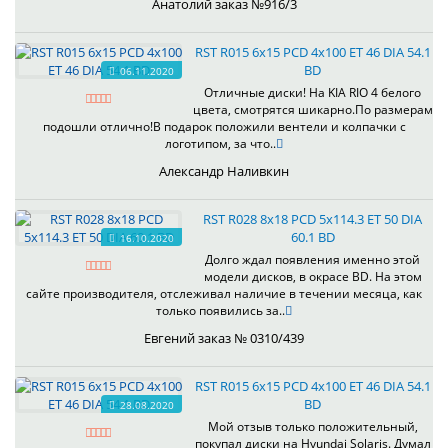
Анатолий заказ №916/3
RST R015 6x15 PCD 4x100 ET 46 DIA 54.1
BD
06.11.2020
Отличные диски! На KIA RIO 4 белого
цвета, смотрятся шикарно.По размерам
подошли отлично!В подарок положили вентели и колпачки с
логотипом, за что..
Александр Наливкин
RST R028 8x18 PCD 5x114.3 ET 50 DIA
60.1 BD
16.10.2020
Долго ждал появления именно этой
модели дисков, в окрасе BD. На этом
сайте производителя, отслеживал наличие в течении месяца, как
только появились за..
Евгений заказ № 0310/439
RST R015 6x15 PCD 4x100 ET 46 DIA 54.1
BD
28.08.2020
Мой отзыв только положительный,
покупал диски на Hyundai Solaris. Думал