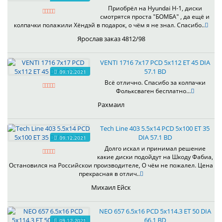
Приобрёл на Hyundai H-1, диски
смотрятся проста "БОМБА" , да ещё и
колпачки полажили Хёндэй в подарок, о чём я не знал. Спасибо..
Ярослав заказ 4812/98
VENTI 1716 7x17 PCD 5x112 ET 45 DIA
57.1 BD
09.12.2021
Всё отлично. Спасибо за колпачки
Фольксваген бесплатно...
Рахмаил
Tech Line 403 5.5x14 PCD 5x100 ET 35
DIA 57.1 BD
09.12.2021
Долго искал и принимал решение
какие диски подойдут на Шкоду Фабиа,
Остановился на Российскои производителе, О чём не пожалел. Цена
прекрасная в отлич..
Михаил Ейск
NEO 657 6.5x16 PCD 5x114.3 ET 50 DIA
66.1 BD
09.12.2021