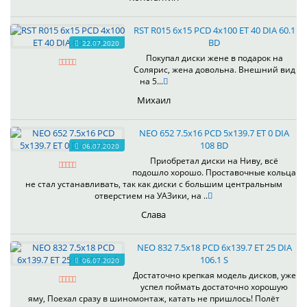
RST R015 6x15 PCD 4x100 ET 40 DIA 60.1
BD
22.07.2020
Покупал диски жене в подарок на
Солярис, жена довольна. Внешний вид
на 5...
Михаил
NEO 652 7.5x16 PCD 5x139.7 ET 0 DIA
108 BD
06.07.2020
Приобретал диски на Ниву, всё
подошло хорошо. Проставочные кольца
не стал устанавливать, так как диски с большим центральным
отверстием на УАЗики, на ..
Слава
NEO 832 7.5x18 PCD 6x139.7 ET 25 DIA
106.1 S
06.07.2020
Достаточно крепкая модель дисков, уже
успел поймать достаточно хорошую
яму, Поехал сразу в шиномонтаж, катать не пришлось! Полёт