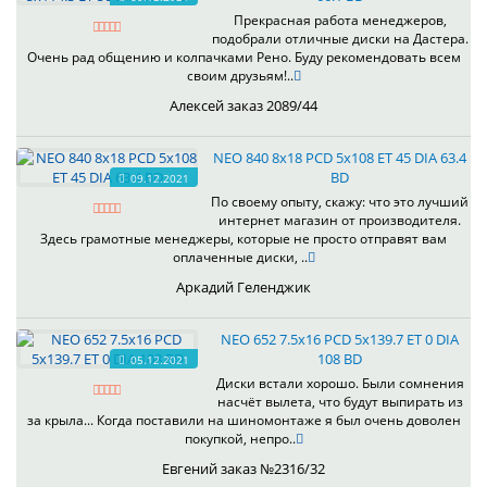
Прекрасная работа менеджеров,
подобрали отличные диски на Дастера.
Очень рад общению и колпачками Рено. Буду рекомендовать всем
своим друзьям!..
Алексей заказ 2089/44
NEO 840 8x18 PCD 5x108 ET 45 DIA 63.4
BD
09.12.2021
По своему опыту, скажу: что это лучший
интернет магазин от производителя.
Здесь грамотные менеджеры, которые не просто отправят вам
оплаченные диски, ..
Аркадий Геленджик
NEO 652 7.5x16 PCD 5x139.7 ET 0 DIA
108 BD
05.12.2021
Диски встали хорошо. Были сомнения
насчёт вылета, что будут выпирать из
за крыла... Когда поставили на шиномонтаже я был очень доволен
покупкой, непро..
Евгений заказ №2316/32