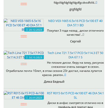
fdgsfdgfdgfdgfdgdfgcdvsdfsfd..
grgfdgfd
NEO V03-1665 6.5x16 PCD 5x100 ET 40
DIA 57.1 BD
20.12.2023
Покупал 3 года назад , диски отличного
качества! ..
Сергей
Tech Line 721 7.5x17 PCD 5x114.3 ET 50
DIA 67.1 S
04.10.2023
Не плохие диски. беру на зиму, рисунок
снежинки очень заходит в сезон.
Отработали почти 10лет, в этом сезоне 23г достал, начала лупится
краска. реаген..
Дима Бедный
RST R015 6x15 PCD 4x100 ET 46 DIA 54.1
SL
26.09.2023
Диски в анфас смотрятся отлично но в
профиль всё портит вид