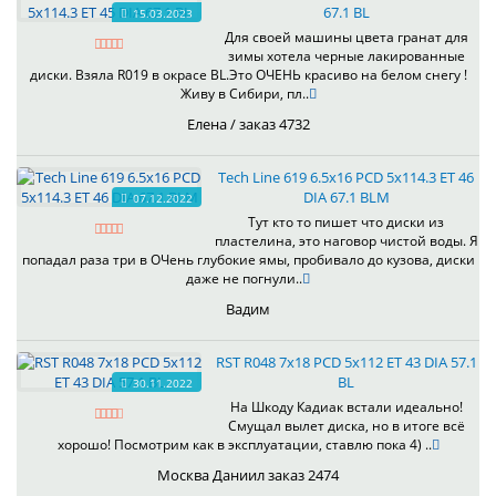
67.1 BL
15.03.2023
Для своей машины цвета гранат для
зимы хотела черные лакированные
диски. Взяла R019 в окрасе BL.Это ОЧЕНЬ красиво на белом снегу !
Живу в Сибири, пл..
Елена / заказ 4732
Tech Line 619 6.5x16 PCD 5x114.3 ET 46
DIA 67.1 BLM
07.12.2022
Тут кто то пишет что диски из
пластелина, это наговор чистой воды. Я
попадал раза три в ОЧень глубокие ямы, пробивало до кузова, диски
даже не погнули..
Вадим
RST R048 7x18 PCD 5x112 ET 43 DIA 57.1
BL
30.11.2022
На Шкоду Кадиак встали идеально!
Смущал вылет диска, но в итоге всё
хорошо! Посмотрим как в эксплуатации, ставлю пока 4) ..
Москва Даниил заказ 2474