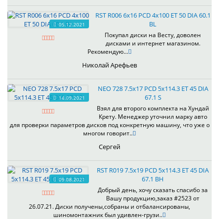
RST R006 6x16 PCD 4x100 ET 50 DIA 60.1
BL
05.12.2021
Покупал диски на Весту, доволен
дисками и интернет магазином.
Рекомендую...
Николай Арефьев
NEO 728 7.5x17 PCD 5x114.3 ET 45 DIA
67.1 S
14.09.2021
Взял для второго комплекта на Хундай
Крету. Менеджер уточнил марку авто
для проверки параметров дисков под конкретную машину, что уже о
многом говорит..
Сергей
RST R019 7.5x19 PCD 5x114.3 ET 45 DIA
67.1 BH
09.08.2021
Добрый день, хочу сказать спасибо за
Вашу продукцию,заказ #2523 от
26.07.21. Диски получены,собраны и отбалансированы,
шиномонтажник был удивлен-грузи..