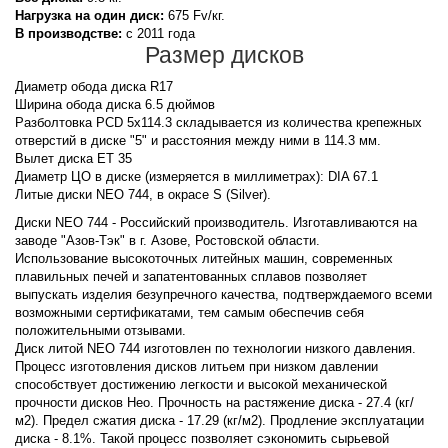
Нагрузка на один диск:
675 Fv/кг.
В производстве:
с 2011 года
Размер дисков
Диаметр обода диска R17
Ширина обода диска 6.5 дюймов
Разболтовка PCD 5x114.3 складывается из количества крепежных
отверстий в диске "5" и расстояния между ними в 114.3 мм.
Вылет диска ET 35
Диаметр ЦО в диске (измеряется в миллиметрах): DIA 67.1
Литые диски NEO 744, в окрасе S (Silver).
Диски NEO 744 - Российский производитель. Изготавливаются на
заводе "Азов-Тэк" в г. Азове, Ростовской области.
Использование высокоточных литейных машин, современных
плавильных печей и запатентованных сплавов позволяет
выпускать изделия безупречного качества, подтверждаемого всеми
возможными сертификатами, тем самым обеспечив себя
положительными отзывами.
Диск литой NEO 744 изготовлен по технологии низкого давления.
Процесс изготовления дисков литьем при низком давлении
способствует достижению легкости и высокой механической
прочности дисков Нео. Прочность на растяжение диска - 27.4 (кг/
м2). Предел сжатия диска - 17.29 (кг/м2). Продление эксплуатации
диска - 8.1%. Такой процесс позволяет сэкономить сырьевой