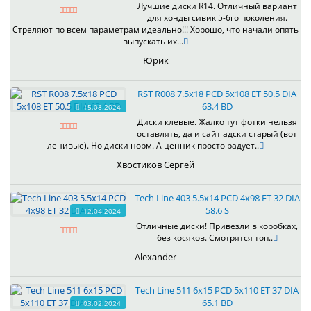
Лучшие диски R14. Отличный вариант
для хонды сивик 5-6го поколения.
Стреляют по всем параметрам идеально!!! Хорошо, что начали опять
выпускать их...
Юрик
RST R008 7.5x18 PCD 5x108 ET 50.5 DIA
63.4 BD
15.08.2024
Диски клевые. Жалко тут фотки нельзя
оставлять, да и сайт адски старый (вот
ленивые). Но диски норм. А ценник просто радует..
Хвостиков Сергей
Tech Line 403 5.5x14 PCD 4x98 ET 32 DIA
58.6 S
12.04.2024
Отличные диски! Привезли в коробках,
без косяков. Смотрятся топ..
Alexander
Tech Line 511 6x15 PCD 5x110 ET 37 DIA
65.1 BD
03.02.2024