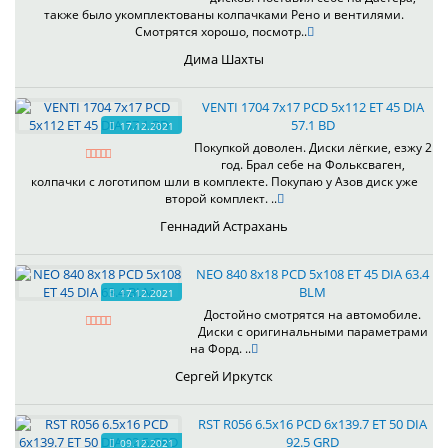
также было укомплектованы колпачками Рено и вентилями.
Смотрятся хорошо, посмотр..
Дима Шахты
VENTI 1704 7x17 PCD 5x112 ET 45 DIA
57.1 BD
17.12.2021
Покупкой доволен. Диски лёгкие, езжу 2
год. Брал себе на Фольксваген,
колпачки с логотипом шли в комплекте. Покупаю у Азов диск уже
второй комплект. ..
Геннадий Астрахань
NEO 840 8x18 PCD 5x108 ET 45 DIA 63.4
BLM
17.12.2021
Достойно смотрятся на автомобиле.
Диски с оригинальными параметрами
на Форд. ..
Сергей Иркутск
RST R056 6.5x16 PCD 6x139.7 ET 50 DIA
92.5 GRD
09.12.2021