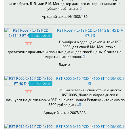
какие брать R15, или R16. Менеджер данного интернет магазина
убедил всё таки в..
Аркадий заказ №1308/435
RST R008 7.5x18 PCD 5x114.3 ET 45 DIA
67.1 S
08.08.2020
Приобрёл модель дисков X`trike RST
R008, для своей KIA. Мой отзыв -
достаточно красивые и прочные диски для своей цены. Сгонял на
море на них. Косяков..
Вадим
RST R005 6x15 PCD 4x100 ET 40 DIA 60.1
SL
07.08.2020
Решил оставить свой отзыв о дисках
RST R005, Долго выбирал диски и
наткнулся на диски марки RST, в начале нашёл Реплику китайскую по
5500 руб за диск...
Аркадий заказ 2007/328
RST R015 6x15 PCD 4x100 ET 40 DIA 60.1