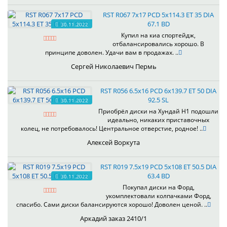
RST R067 7x17 PCD 5x114.3 ET 35 DIA
67.1 BD
30.11.2022
Купил на киа спортейдж,
отбалансировались хорошо. В
принципе доволен. Удачи вам в продажах. ..
Сергей Николаевич Пермь
RST R056 6.5x16 PCD 6x139.7 ET 50 DIA
92.5 SL
30.11.2022
Приобрёл диски на Хундай H1 подошли
идеально, никаких приставочных
колец, не потребовалось! Центральное отверстие, родное! ..
Алексей Воркута
RST R019 7.5x19 PCD 5x108 ET 50.5 DIA
63.4 BD
30.11.2022
Покупал диски на Форд,
укомплектовали колпачками Форд,
спасибо. Сами диски балансируются хорошо! Доволен ценой. ..
Аркадий заказ 2410/1