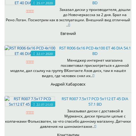
BD
25.07.2020
Заказал диски у производителя, дошли
до Новочеркасска за 2 дня. Брал на
Рено Логан. Посмотрим как в эксплуатации. Внешний вид отличный
..
Евгений
RST R006 6x16 PCD 4x100 ET 46 DIA 54.1
BD
22.07.2020
Менеджер интернет магазина
посоветовал присмотреться к данной
модели, дал ссылку на группу ВКонтакте Азов диск, там я нашёл
видео, где человек снял их..
Андрей Хабаровск
RST R007 7.5x17 PCD 5x112 ET 45 DIA
57.1 BD
22.07.2020
Заказывал диски с доставкой в
Мурманск, диски пришли целые с
колпачками Фольксваген, за что спасибо данному магазину. Датчики
давления на шиномонтажке..
Константин