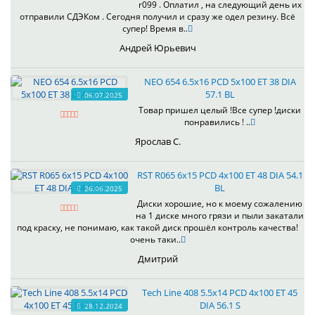
r099 . Оплатил , на следующий день их
отправили СДЭКом . Сегодня получил и сразу же одел резину. Всё
супер! Время в..
Андрей Юрьевич
NEO 654 6.5x16 PCD 5x100 ET 38 DIA
57.1 BL
06.07.2025
Товар пришел целый !Все супер !диски
понравились ! ..
Ярослав С.
RST R065 6x15 PCD 4x100 ET 48 DIA 54.1
BL
26.06.2025
Диски хорошие, но к моему сожалению
на 1 диске много грязи и пыли закатали
под краску, не понимаю, как такой диск прошёл контроль качества!
очень таки..
Дмитрий
Tech Line 408 5.5x14 PCD 4x100 ET 45
DIA 56.1 S
28.12.2024