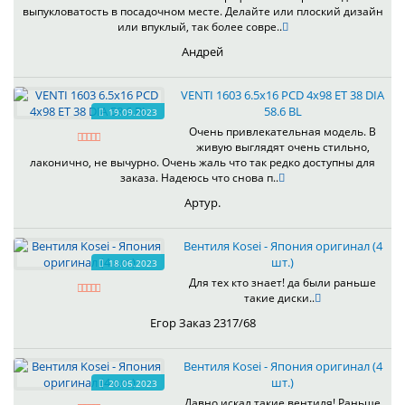
выпукловатость в посадочном месте. Делайте или плоский дизайн
или впуклый, так более совре..
Андрей
VENTI 1603 6.5x16 PCD 4x98 ET 38 DIA
58.6 BL
19.09.2023
Очень привлекательная модель. В
живую выглядят очень стильно,
лаконично, не вычурно. Очень жаль что так редко доступны для
заказа. Надеюсь что снова п..
Артур.
Вентиля Kosei - Япония оригинал (4
шт.)
18.06.2023
Для тех кто знает! да были раньше
такие диски..
Егор Заказ 2317/68
Вентиля Kosei - Япония оригинал (4
шт.)
20.05.2023
Давно искал такие вентиля! Раньше