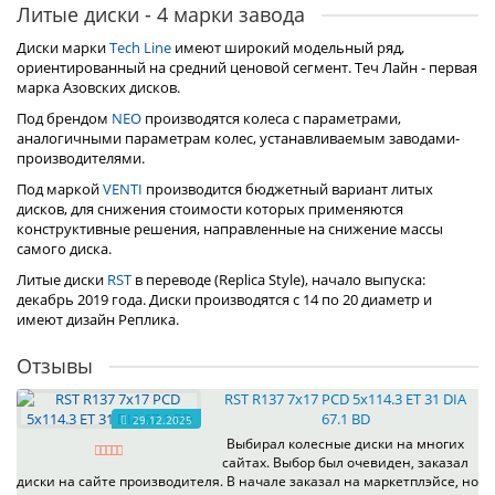
Литые диски - 4 марки завода
Диски марки
Tech Line
имеют широкий модельный ряд,
ориентированный на средний ценовой сегмент. Теч Лайн - первая
марка Азовских дисков.
Под брендом
NEO
производятся колеса с параметрами,
аналогичными параметрам колес, устанавливаемым заводами-
производителями.
Под маркой
VENTI
производится бюджетный вариант литых
дисков, для снижения стоимости которых применяются
конструктивные решения, направленные на снижение массы
самого диска.
Литые диски
RST
в переводе (Replica Style), начало выпуска:
декабрь 2019 года. Диски производятся с 14 по 20 диаметр и
имеют дизайн Реплика.
Отзывы
RST R137 7x17 PCD 5x114.3 ET 31 DIA
67.1 BD
29.12.2025
Выбирал колесные диски на многих
сайтах. Выбор был очевиден, заказал
диски на сайте производителя. В начале заказал на маркетплэйсе, но