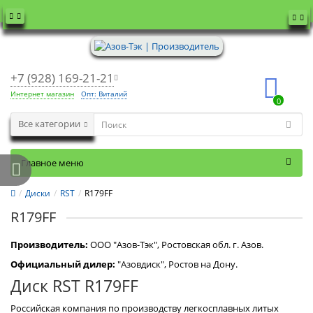
+7 (928) 169-21-21
Интернет магазин
Опт: Виталий
0
Все категории
Главное меню
Диски
RST
R179FF
R179FF
Производитель:
OOO "Азов-Тэк", Ростовская обл. г. Азов.
Официальный дилер:
"Азовдиск", Ростов на Дону.
Диск RST R179FF
Российская компания по производству легкосплавных литых