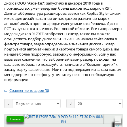
дисков ООО "Азов-Тэк", запустило в декабре 2019 года в
производство, уже четвертый бренд дисков под маркой RST.
Данная аббревиатура расшифровывается как Replica Style - диски
имеющие дизайн штатных литых дисков различных марок
автомобилей, в простонародье именуемые как: Реплика. Диски
РСТ выпускаются в г. Азове, Ростовской области. Все типоразмеры
модели дисков R179FF отображены снизу, также вы можете
осуществить подбор дисков RST R179FF на нашем сайте слева в
фильтре товара, задав определенные значения дисков - Товар
подгрузится автоматически! В карточке товара самого диска, вы
найдете более подробную, заводскую информацию. Если у вас
вызывает сомнение, что выбранный вами размер подходит на
ваш автомобиль, то пожалуйста, напишите в "Комментариях" к
заказу марку вашего авто. Или при подтверждении заказа нашим
менеджером по телефону, уточните у него всю необходимую
информацию.
Сравнение товаров (0)
Новинка!