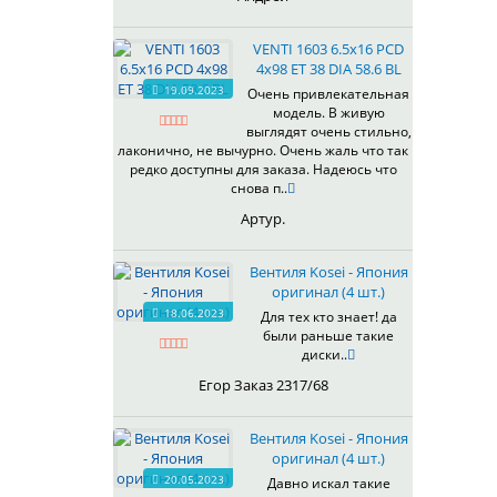
VENTI 1603 6.5x16 PCD
4x98 ET 38 DIA 58.6 BL
19.09.2023
Очень привлекательная
модель. В живую
выглядят очень стильно,
лаконично, не вычурно. Очень жаль что так
редко доступны для заказа. Надеюсь что
снова п..
Артур.
Вентиля Kosei - Япония
оригинал (4 шт.)
18.06.2023
Для тех кто знает! да
были раньше такие
диски..
Егор Заказ 2317/68
Вентиля Kosei - Япония
оригинал (4 шт.)
20.05.2023
Давно искал такие