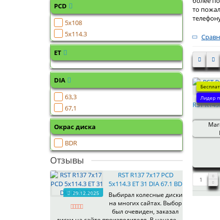
более по
PCD
то пожал
телефон
5x108
5x114.3
Сравн
ET
DIA
Бесплат
63,3
Лидер п
RST R149F
67,1
Мага
Окрас диска
BDR
Отзывы
RST R137 7x17 PCD
5x114.3 ET 31 DIA 67.1 BD
29.12.2025
Выбирал колесные диски
на многих сайтах. Выбор
был очевиден, заказал
диски на сайте производителя. В начале