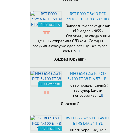
RST R099 7.5x19 PCD
5x108 ET 38 DIA 60.1 BD
11.10.2025
Заказал комплект дисков
r19 модель r099 .
Оплатил , на следующий
день их отправили СДЭКом . Сегодня
получил и сразу же одел резину. Всё супер!
Время в..
Андрей Юрьевич
NEO 654 6.5x16 PCD
5x100 ET 38 DIA 57.1 BL
06.07.2025
Товар пришел целый !
Все супер !диски
понравились ! ..
Ярослав С.
RST R065 6x15 PCD 4x100
ET 48 DIA 54.1 BL
26.06.2025
Диски хорошие, но к