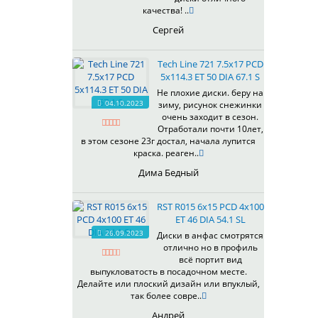
качества! ..
Сергей
Tech Line 721 7.5x17 PCD
5x114.3 ET 50 DIA 67.1 S
Не плохие диски. беру на
04.10.2023
зиму, рисунок снежинки
очень заходит в сезон.
Отработали почти 10лет,
в этом сезоне 23г достал, начала лупится
краска. реаген..
Дима Бедный
RST R015 6x15 PCD 4x100
ET 46 DIA 54.1 SL
26.09.2023
Диски в анфас смотрятся
отлично но в профиль
всё портит вид
выпукловатость в посадочном месте.
Делайте или плоский дизайн или впуклый,
так более совре..
Андрей