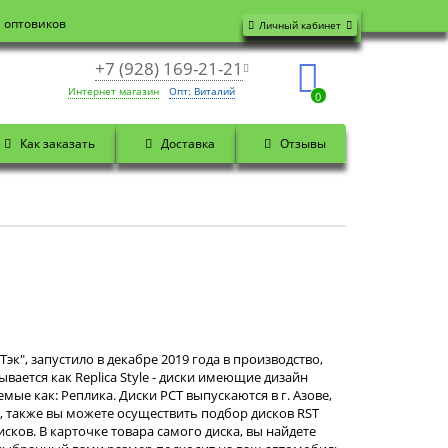
я оптовиков
Личный кабинет
+7 (928) 169-21-21
Интернет магазин
Опт: Виталий
0
Как заказать
Доставка
Отзывы
к", запустило в декабре 2019 года в производство,
ается как Replica Style - диски имеющие дизайн
е как: Реплика. Диски РСТ выпускаются в г. Азове,
, также вы можете осуществить подбор дисков RST
сков. В карточке товара самого диска, вы найдете