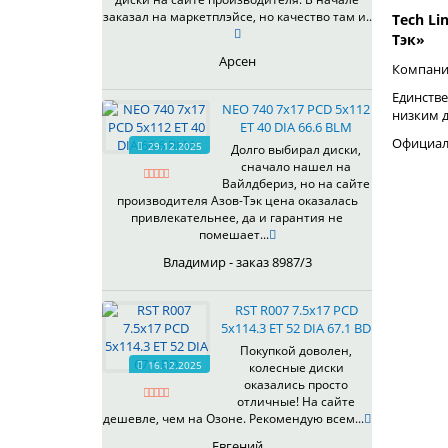
заказал на маркетплэйсе, но качество там и..
Tech Li
Тэк»
Арсен
Компания
Единстве
NEO 740 7x17 PCD 5x112
низким 
ET 40 DIA 66.6 BLM
Официаль
29.12.2025
Долго выбирал диски,
сначало нашел на
Вайлдбериз, но на сайте
производителя Азов-Тэк цена оказалась
привлекательнее, да и гарантия не
помешает...
Владимир - заказ 8987/3
RST R007 7.5x17 PCD
5x114.3 ET 52 DIA 67.1 BD
Покупкой доволен,
16.12.2025
колесные диски
оказались просто
отличные! На сайте
дешевле, чем на Озоне. Рекомендую всем...
Евгений