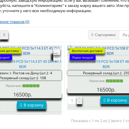
дробную, заводскую информацию. Если у вас вызывает сомнение, что
уйста, напишите в "Комментариях" к заказу марку вашего авто. Или
у, уточните у него всю необходимую информацию.
ение товаров (0)
Сортировка:
ная доставка
Бесплатная доставка
родаж!
Лидер продаж!
F 7.5x19 PCD 5x114.3 ET 45 DIA 67.1
RST R149FF 7.5x19 PCD 5x108 ET 46
BDR
BDR
зин: г. Ростов на Дону (шт.):
4
Резервный склад (шт.):
25
Резервный склад (шт.):
108
Наличие:
Наличие:
16500р.
16500р.
В корзину
В корзину
Показано с 1 по 2 из 2 (всего 1 