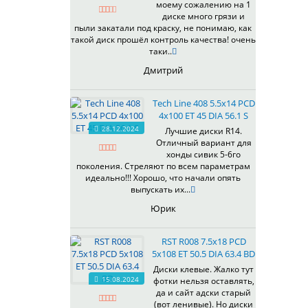
моему сожалению на 1
диске много грязи и
пыли закатали под краску, не понимаю, как
такой диск прошёл контроль качества! очень
таки..
Дмитрий
Tech Line 408 5.5x14 PCD
4x100 ET 45 DIA 56.1 S
28.12.2024
Лучшие диски R14.
Отличный вариант для
хонды сивик 5-6го
поколения. Стреляют по всем параметрам
идеально!!! Хорошо, что начали опять
выпускать их...
Юрик
RST R008 7.5x18 PCD
5x108 ET 50.5 DIA 63.4 BD
Диски клевые. Жалко тут
15.08.2024
фотки нельзя оставлять,
да и сайт адски старый
(вот ленивые). Но диски