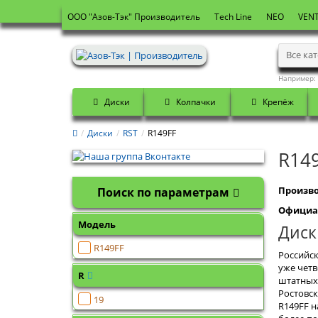
OOO "Азов-Тэк" Производитель
Tech Line
NEO
VENT
Все ка
Например:
Диски
Колпачки
Крепёж
Диски
RST
R149FF
R14
Произво
Поиск по параметрам
Официа
Модель
Диск
R149FF
Российск
уже четв
R
штатных 
Ростовск
19
R149FF н