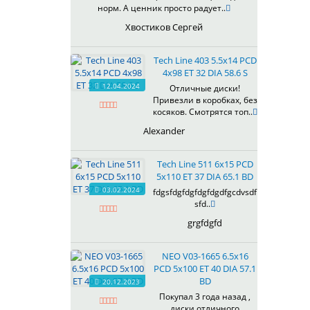
норм. А ценник просто радует..
Хвостиков Сергей
Tech Line 403 5.5x14 PCD
4x98 ET 32 DIA 58.6 S
12.04.2024
Отличные диски!
Привезли в коробках, без
косяков. Смотрятся топ..
Alexander
Tech Line 511 6x15 PCD
5x110 ET 37 DIA 65.1 BD
03.02.2024
fdgsfdgfdgfdgfdgdfgcdvsdf
sfd..
grgfdgfd
NEO V03-1665 6.5x16
PCD 5x100 ET 40 DIA 57.1
BD
20.12.2023
Покупал 3 года назад ,
диски отличного