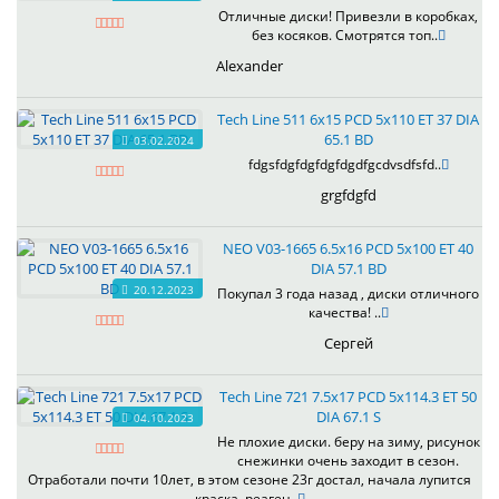
Отличные диски! Привезли в коробках,
без косяков. Смотрятся топ..
Alexander
Tech Line 511 6x15 PCD 5x110 ET 37 DIA
65.1 BD
03.02.2024
fdgsfdgfdgfdgfdgdfgcdvsdfsfd..
grgfdgfd
NEO V03-1665 6.5x16 PCD 5x100 ET 40
DIA 57.1 BD
20.12.2023
Покупал 3 года назад , диски отличного
качества! ..
Сергей
Tech Line 721 7.5x17 PCD 5x114.3 ET 50
DIA 67.1 S
04.10.2023
Не плохие диски. беру на зиму, рисунок
снежинки очень заходит в сезон.
Отработали почти 10лет, в этом сезоне 23г достал, начала лупится
краска. реаген..