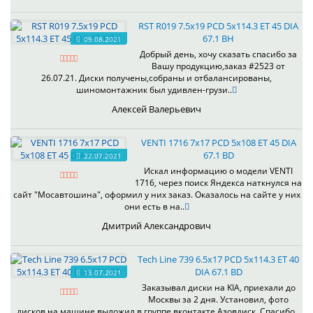
RST R019 7.5x19 PCD 5x114.3 ET 45 DIA
67.1 BH
09.08.2021
Добрый день, хочу сказать спасибо за
Вашу продукцию,заказ #2523 от
26.07.21. Диски получены,собраны и отбалансированы,
шиномонтажник был удивлен-грузи..
Алексей Валерьевич
VENTI 1716 7x17 PCD 5x108 ET 45 DIA
67.1 BD
22.07.2021
Искал информацию о модели VENTI
1716, через поиск Яндекса наткнулся на
сайт "Мосавтошина", оформил у них заказ. Оказалось на сайте у них
они есть в на..
Дмитрий Александрович
Tech Line 739 6.5x17 PCD 5x114.3 ET 40
DIA 67.1 BD
13.07.2021
Заказывал диски на KIA, приехали до
Москвы за 2 дня. Установил, фото
дисков на машине выложил в группе вконтакте Азовдиск. Спасибо,