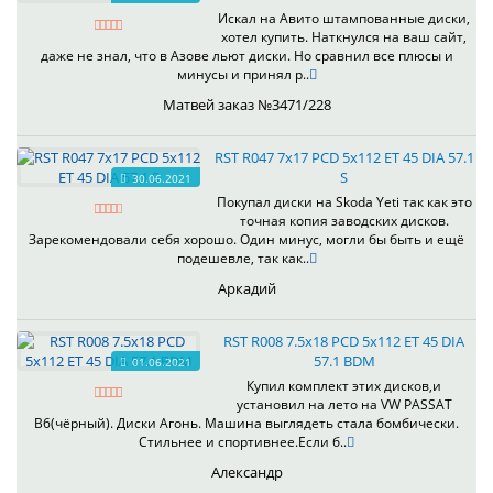
Искал на Авито штампованные диски,
хотел купить. Наткнулся на ваш сайт,
даже не знал, что в Азове льют диски. Но сравнил все плюсы и
минусы и принял р..
Матвей заказ №3471/228
RST R047 7x17 PCD 5x112 ET 45 DIA 57.1
S
30.06.2021
Покупал диски на Skoda Yeti так как это
точная копия заводских дисков.
Зарекомендовали себя хорошо. Один минус, могли бы быть и ещё
подешевле, так как..
Аркадий
RST R008 7.5x18 PCD 5x112 ET 45 DIA
57.1 BDM
01.06.2021
Купил комплект этих дисков,и
установил на лето на VW PASSAT
B6(чёрный). Диски Агонь. Машина выглядеть стала бомбически.
Стильнее и спортивнее.Если б..
Александр