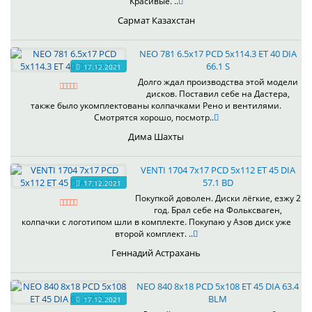
Красивые. ..
Сармат Казахстан
NEO 781 6.5x17 PCD 5x114.3 ET 40 DIA
66.1 S
17.12.2021
Долго ждал производства этой модели
дисков. Поставил себе на Дастера,
также было укомплектованы колпачками Рено и вентилями.
Смотрятся хорошо, посмотр..
Дима Шахты
VENTI 1704 7x17 PCD 5x112 ET 45 DIA
57.1 BD
17.12.2021
Покупкой доволен. Диски лёгкие, езжу 2
год. Брал себе на Фольксваген,
колпачки с логотипом шли в комплекте. Покупаю у Азов диск уже
второй комплект. ..
Геннадий Астрахань
NEO 840 8x18 PCD 5x108 ET 45 DIA 63.4
BLM
17.12.2021