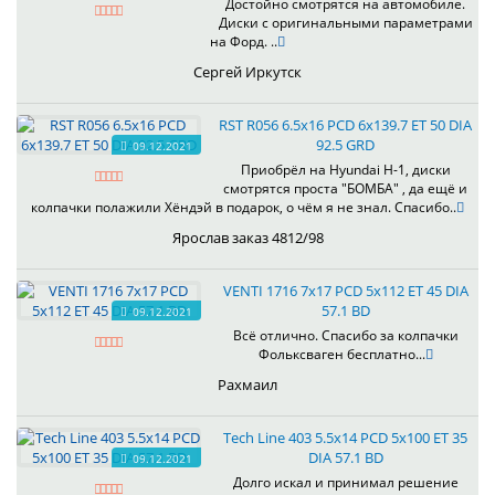
Достойно смотрятся на автомобиле.
Диски с оригинальными параметрами
на Форд. ..
Сергей Иркутск
RST R056 6.5x16 PCD 6x139.7 ET 50 DIA
92.5 GRD
09.12.2021
Приобрёл на Hyundai H-1, диски
смотрятся проста "БОМБА" , да ещё и
колпачки полажили Хёндэй в подарок, о чём я не знал. Спасибо..
Ярослав заказ 4812/98
VENTI 1716 7x17 PCD 5x112 ET 45 DIA
57.1 BD
09.12.2021
Всё отлично. Спасибо за колпачки
Фольксваген бесплатно...
Рахмаил
Tech Line 403 5.5x14 PCD 5x100 ET 35
DIA 57.1 BD
09.12.2021
Долго искал и принимал решение