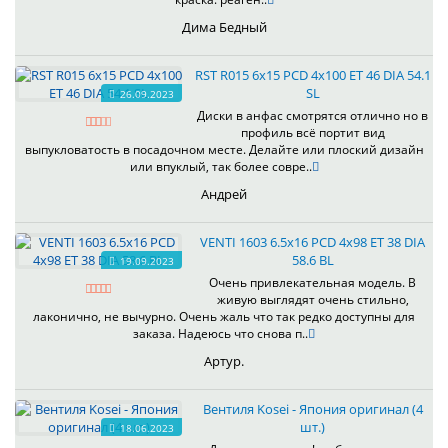
Дима Бедный
RST R015 6x15 PCD 4x100 ET 46 DIA 54.1
SL
26.09.2023
Диски в анфас смотрятся отлично но в
профиль всё портит вид
выпукловатость в посадочном месте. Делайте или плоский дизайн
или впуклый, так более совре..
Андрей
VENTI 1603 6.5x16 PCD 4x98 ET 38 DIA
58.6 BL
19.09.2023
Очень привлекательная модель. В
живую выглядят очень стильно,
лаконично, не вычурно. Очень жаль что так редко доступны для
заказа. Надеюсь что снова п..
Артур.
Вентиля Kosei - Япония оригинал (4
шт.)
18.06.2023