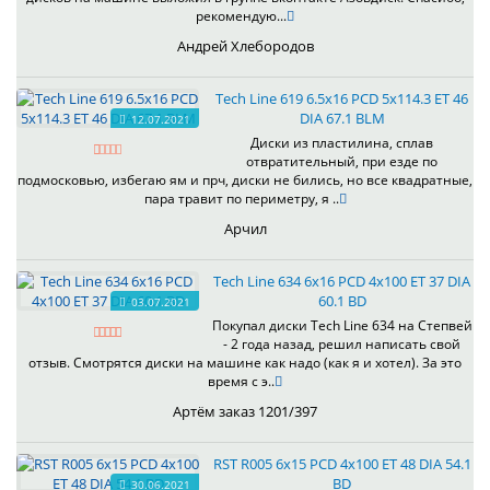
рекомендую...
Андрей Хлебородов
Tech Line 619 6.5x16 PCD 5x114.3 ET 46
DIA 67.1 BLM
12.07.2021
Диски из пластилина, сплав
отвратительный, при езде по
подмосковью, избегаю ям и прч, диски не бились, но все квадратные,
пара травит по периметру, я ..
Арчил
Tech Line 634 6x16 PCD 4x100 ET 37 DIA
60.1 BD
03.07.2021
Покупал диски Tech Line 634 на Степвей
- 2 года назад, решил написать свой
отзыв. Смотрятся диски на машине как надо (как я и хотел). За это
время с э..
Артём заказ 1201/397
RST R005 6x15 PCD 4x100 ET 48 DIA 54.1
BD
30.06.2021