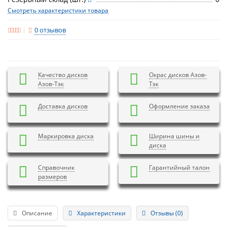
Смотреть характеристики товара
0 отзывов
Качество дисков
Окрас дисков Азов-
Азов-Тэк
Тэк
Доставка дисков
Оформление заказа
Маркировка диска
Ширина шины и
диска
Справочник
Гарантийный талон
размеров
Описание
Характеристики
Отзывы (0)