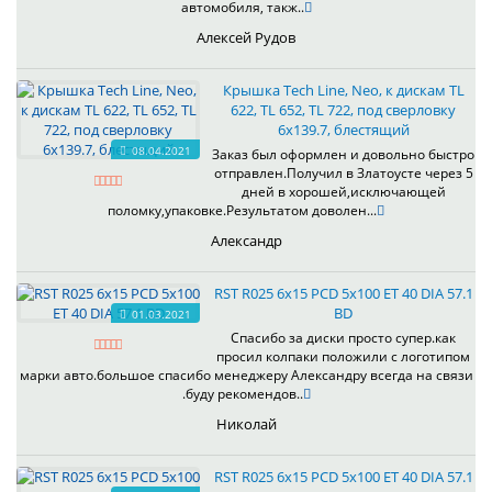
автомобиля, такж..
Алексей Рудов
Крышка Tech Line, Neo, к дискам TL
622, TL 652, TL 722, под сверловку
6х139.7, блестящий
08.04.2021
Заказ был оформлен и довольно быстро
отправлен.Получил в Златоусте через 5
дней в хорошей,исключающей
поломку,упаковке.Результатом доволен...
Александр
RST R025 6x15 PCD 5x100 ET 40 DIA 57.1
BD
01.03.2021
Спасибо за диски просто супер.как
просил колпаки положили с логотипом
марки авто.большое спасибо менеджеру Александру всегда на связи
.буду рекомендов..
Николай
RST R025 6x15 PCD 5x100 ET 40 DIA 57.1