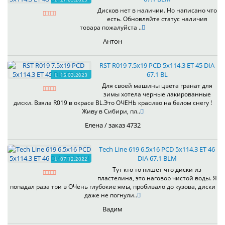
Дисков нет в наличии. Но написано что
есть. Обновляйте статус наличия
товара пожалуйста ..
Антон
RST R019 7.5x19 PCD 5x114.3 ET 45 DIA
67.1 BL
15.03.2023
Для своей машины цвета гранат для
зимы хотела черные лакированные
диски. Взяла R019 в окрасе BL.Это ОЧЕНЬ красиво на белом снегу !
Живу в Сибири, пл..
Елена / заказ 4732
Tech Line 619 6.5x16 PCD 5x114.3 ET 46
DIA 67.1 BLM
07.12.2022
Тут кто то пишет что диски из
пластелина, это наговор чистой воды. Я
попадал раза три в ОЧень глубокие ямы, пробивало до кузова, диски
даже не погнули..
Вадим