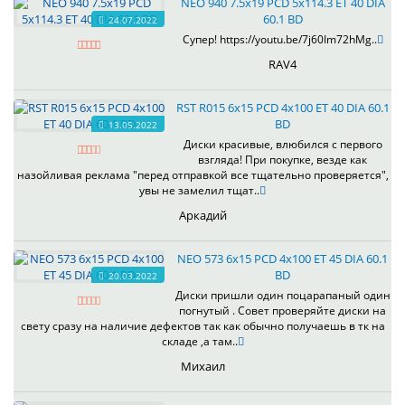
NEO 940 7.5x19 PCD 5x114.3 ET 40 DIA
60.1 BD
24.07.2022
Супер! https://youtu.be/7j60Im72hMg..
RAV4
RST R015 6x15 PCD 4x100 ET 40 DIA 60.1
BD
13.05.2022
Диски красивые, влюбился с первого
взгляда! При покупке, везде как
назойливая реклама "перед отправкой все тщательно проверяется",
увы не замелил тщат..
Аркадий
NEO 573 6x15 PCD 4x100 ET 45 DIA 60.1
BD
20.03.2022
Диски пришли один поцарапаный один
погнутый . Совет проверяйте диски на
свету сразу на наличие дефектов так как обычно получаешь в тк на
складе ,а там..
Михаил