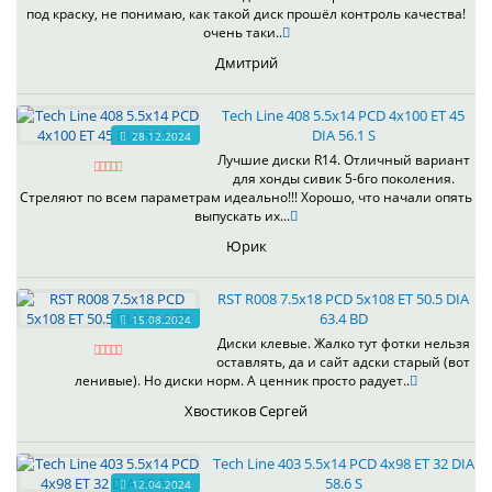
под краску, не понимаю, как такой диск прошёл контроль качества!
очень таки..
Дмитрий
Tech Line 408 5.5x14 PCD 4x100 ET 45
DIA 56.1 S
28.12.2024
Лучшие диски R14. Отличный вариант
для хонды сивик 5-6го поколения.
Стреляют по всем параметрам идеально!!! Хорошо, что начали опять
выпускать их...
Юрик
RST R008 7.5x18 PCD 5x108 ET 50.5 DIA
63.4 BD
15.08.2024
Диски клевые. Жалко тут фотки нельзя
оставлять, да и сайт адски старый (вот
ленивые). Но диски норм. А ценник просто радует..
Хвостиков Сергей
Tech Line 403 5.5x14 PCD 4x98 ET 32 DIA
58.6 S
12.04.2024