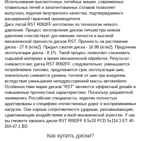
Использование высокоточных литейных машин, современных
плавильных печей и запатентованных сплавов позволяет
выпускать изделия безупречного качества, подтверждаемого
расширенной гарантией производителя.
Диск литой RST R092FF изготовлен по технологии низкого
давления. Процесс изготовления дисков литьем при низком
давлении способствует достижению легкости и высокой
механической прочности дисков RST. Прочность на растяжение
диска - 27.8 (кг/м2). Предел сжатия диска - 16.98 (кг/м2). Продление
эксплуатации диска - 8.1%. Такой процесс позволяет сэкономить
сырьевой материал и время механической обработки. Результат -
снижается вес диска RST R092FF, следовательно: уменьшается
потребляемое топливо, продлевается срок эксплуатации шин,
значительно снижается уровень толчков от шин при вождении,
вследствие уменьшения неподрессоренной массы автомобиля.
Особенностями марки дисков "RST" являются эффектный дизайн и
повышенные прочностные характеристики. Поскольку разработкой
занимались Российские специалисты, изделия полностью
адаптированы к специфике отечественных дорог и воспринимаемых
нагрузок. Они хорошо сопротивляются ударным, разламывающим,
сдавливающим воздействиям и иной механической агрессии. У нас
вы сможете заказать диски RST R092FF 8.5x20 PCD 5x114.3 ET 40
DIA 67.1 BD
Как купить диски?