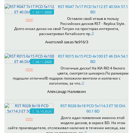
RST R047 7x17 PCD 5x112 ET 40 DIA 57.1
BD
29.11.2020
Оставлю свой отзыв в пользу
Российских дисков RST - Replica Style.
Долго искал диски на свой Тигуан на просторах интернета,
рассматривал Китайского пр..
Анатолий заказ №916/3
RST R015 6x15 PCD 4x100 ET 46 DIA 54.1
BD
06.11.2020
Отличные диски! На KIA RIO 4 белого
цвета, смотрятся шикарно.По размерам
подошли отлично!В подарок положили вентели и колпачки с
логотипом, за что..
Александр Наливкин
RST R028 8x18 PCD 5x114.3 ET 50 DIA
60.1 BD
16.10.2020
Долго ждал появления именно этой
модели дисков, в окрасе BD. На этом
сайте производителя, отслеживал наличие в течении месяца, как
только появились за..