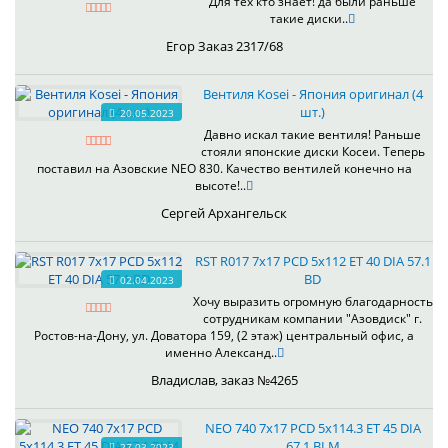
Для тех кто знает! да были раньше
такие диски..
Егор Заказ 2317/68
Вентиля Kosei - Япония оригинал (4
шт.)
20.05.2023
Давно искал такие вентиля! Раньше
стояли японские диски Косеи. Теперь
поставил на Азовские NEO 830. Качество вентилей конечно на
высоте!..
Сергей Архангельск
RST R017 7x17 PCD 5x112 ET 40 DIA 57.1
BD
02.04.2023
Хочу выразить огромную благодарность
сотрудникам компании "Азовдиск" г.
Ростов-на-Дону, ул. Доватора 159, (2 этаж) центральный офис, а
именно Александ..
Владислав, заказ №4265
NEO 740 7x17 PCD 5x114.3 ET 45 DIA
67.1 BLM
27.03.2023