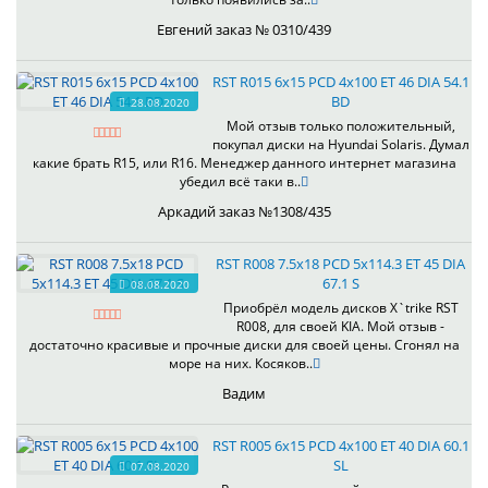
Евгений заказ № 0310/439
RST R015 6x15 PCD 4x100 ET 46 DIA 54.1
BD
28.08.2020
Мой отзыв только положительный,
покупал диски на Hyundai Solaris. Думал
какие брать R15, или R16. Менеджер данного интернет магазина
убедил всё таки в..
Аркадий заказ №1308/435
RST R008 7.5x18 PCD 5x114.3 ET 45 DIA
67.1 S
08.08.2020
Приобрёл модель дисков X`trike RST
R008, для своей KIA. Мой отзыв -
достаточно красивые и прочные диски для своей цены. Сгонял на
море на них. Косяков..
Вадим
RST R005 6x15 PCD 4x100 ET 40 DIA 60.1
SL
07.08.2020