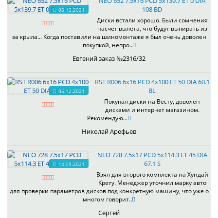
NEO 652 7.5x16 PCD 5x139.7 ET 0 DIA
108 BD
05.12.2021
Диски встали хорошо. Были сомнения
насчёт вылета, что будут выпирать из
за крыла... Когда поставили на шиномонтаже я был очень доволен
покупкой, непро..
Евгений заказ №2316/32
RST R006 6x16 PCD 4x100 ET 50 DIA 60.1
BL
05.12.2021
Покупал диски на Весту, доволен
дисками и интернет магазином.
Рекомендую...
Николай Арефьев
NEO 728 7.5x17 PCD 5x114.3 ET 45 DIA
67.1 S
14.09.2021
Взял для второго комплекта на Хундай
Крету. Менеджер уточнил марку авто
для проверки параметров дисков под конкретную машину, что уже о
многом говорит..
Сергей