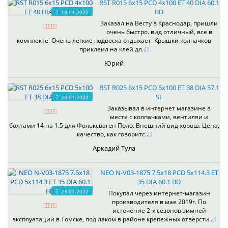
RST R015 6x15 PCD 4x100 ET 40 DIA 60.1
BD
13.03.2022
Заказал на Весту в Краснодар, пришли
очень быстро. вид отличный, все в
комплекте. Очень легкие подвеска отдыхает. Крышки колпачков
приклеил на клей дл..
Юрий
RST R025 6x15 PCD 5x100 ET 38 DIA 57.1
SL
28.01.2022
Заказывал в интернет магазине в
месте с колпачками, вентиляи и
болтами 14 на 1.5 для Фольксваген Поло. Внешний вид хорош. Цена,
качество, как говоритс..
Аркадий Тула
NEO N-V03-1875 7.5x18 PCD 5x114.3 ET
35 DIA 60.1 BD
23.01.2022
Покупал через интернет-магазин
производителя в мае 2019г. По
истечение 2-х сезонов зимней
эксплуатации в Томске, под лаком в районе крепежных отверсти..