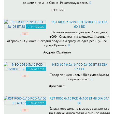
дешевле, чем на Озоне. Рекомендую всем...
Евгений
RST R099 7.5x19 PCD 5x108 ET 38 DIA
60.1 BD
11.10.2025
Заказал комплект дисков r19 модель
r099 . Оплатил , на следующий день их
отправили СДЭКом . Сегодня получил и сразу же одел резину. Всё
супер! Время в..
Андрей Юрьевич
NEO 654 6.5x16 PCD 5x100 ET 38 DIA
57.1 BL
06.07.2025
Товар пришел целый !Все супер !диски
понравились ! ..
Ярослав С.
RST R065 6x15 PCD 4x100 ET 48 DIA 54.1
BL
26.06.2025
Диски хорошие, но к моему сожалению
на 1 диске много грязи и пыли закатали