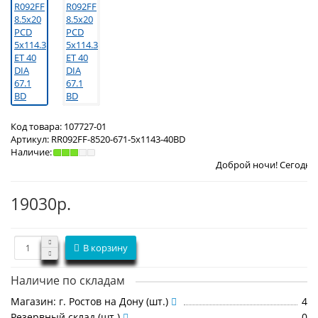
Код товара:
107727-01
Артикул:
RR092FF-8520-671-5x1143-40BD
Наличие:
Доброй ночи! Сегодня
Четверг 6 а
19030р.
В корзину
Наличие по складам
Магазин: г. Ростов на Дону (шт.)
4
Резервный склад (шт.)
0