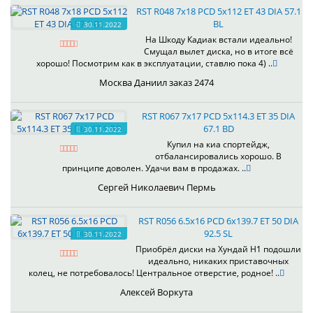
RST R048 7x18 PCD 5x112 ET 43 DIA 57.1
BL
30.11.2022
На Шкоду Кадиак встали идеально!
Смущал вылет диска, но в итоге всё
хорошо! Посмотрим как в эксплуатации, ставлю пока 4) ..
Москва Даниил заказ 2474
RST R067 7x17 PCD 5x114.3 ET 35 DIA
67.1 BD
30.11.2022
Купил на киа спортейдж,
отбалансировались хорошо. В
принципе доволен. Удачи вам в продажах. ..
Сергей Николаевич Пермь
RST R056 6.5x16 PCD 6x139.7 ET 50 DIA
92.5 SL
30.11.2022
Приобрёл диски на Хундай H1 подошли
идеально, никаких приставочных
колец, не потребовалось! Центральное отверстие, родное! ..
Алексей Воркута