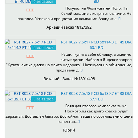
BD
04.02.2021
Покупал на Фольксваген Поло. На
белой машине смотрятся отлично. Не
пожалел. Успехов и процветания компании Азовдиск...
Аркадий заказ 1812/392
RST R027 7.5x17 PCD 5x114.3 ET 45 DIA
60.1 BD
04.02.2021
Решил купить себе обновку, а именно
литые диски. Набрал в Яндексе запрос:
"Купить литые диски на Авито недорого". Наткнулся на объявление,
продавали д..
Виталий - Заказ №1801/498
RST R058 7.5x18 PCD 6x139.7 ET 38 DIA
67.1 BD
02.12.2020
Взял для второго комплекта зима.
Посмотрим как долго краска будет
держатся. Доставлен быстро. Достойная вещь по соотношению цена
качество...
Юрий