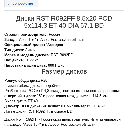
Вопрос-ответ
Диски RST R092FF 8.5x20 PCD
5x114.3 ET 40 DIA 67.1 BD
Страна-производитель:
Россия
Завод:
"Азов-Тэк" г. Азов, Ростовская область
Официальный дилер:
"Азовдиск"
Тип диска:
Литой
Марка и модель дисков:
RST
R092FF
Вес диска:
11.22 кг.
Нагрузка на один диск:
888 Fv/кг.
Размер дисков
Радиус обода диска R20
Ширина обода диска 8.5 дюймов
Разболтовка PCD 5x114,3 складывается из количества крепежных
отверстий в диске "5" и расстояния между ними в 114.3 мм.
Вылет диска ET 40
Диаметр ЦО в диске (измеряется в миллиметрах): DIA 67.1
Литые диски RST R092FF, в окрасе BD.
Диски RST R092FF - Российский производитель. Изготавливаются
на заводе "Азов-Тэк" в г. Азове, Ростовской области.