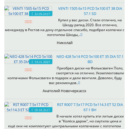
VENTI 1505 6x15 PCD 5x100 ET 38 DIA
57.1 SD
22.05.2021
Купил у вас диски. Стали отлично, на
Шкоду рапид 2020. Все отлично,
менеджеру в Ростов на дону отдельное спасибо, подобрал колпачки с
логотипом Шкоды,..
Николай
NEO 428 5x14 PCD 5x100 ET 35 DIA 57.1
BD
10.05.2021
Приобрел диски на Фольксваген Поло,
смотрятся на отлично. Укомплектовали
колпачками Фольксваген в подарок и дали вентиля. Доволен, буду
вас рекомендов..
Анатолий Новочеркасск
RST R007 7.5x17 PCD 5x114.3 ET 52 DIA
67.1 BH
09.05.2021
В начале хотел купить эти литые диски
в "Колёса даром", но смутила цена и
ещё они не комплектуют центральными колпачками с логотипом