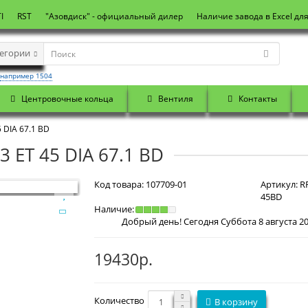
I
RST
"Азовдиск" - официальный дилер
Наличие завода в Excel дл
тегории
например 1504
Центровочные кольца
Вентиля
Контакты
 DIA 67.1 BD
3 ET 45 DIA 67.1 BD
Код товара:
107709-01
Артикул:
RR
45BD
Наличие:
19430р.
Количество
В корзину