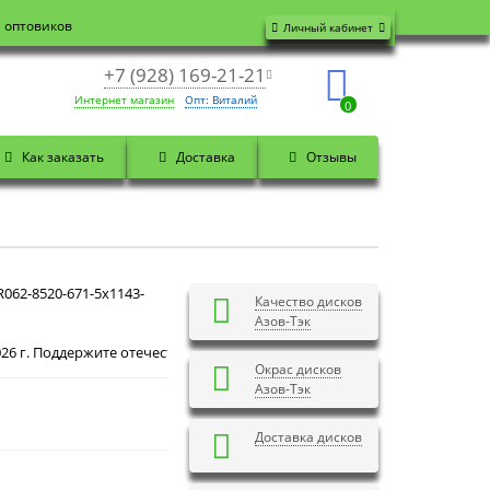
я оптовиков
Личный кабинет
+7 (928) 169-21-21
Интернет магазин
Опт: Виталий
0
Как заказать
Доставка
Отзывы
062-8520-671-5x1143-
Качество дисков
Азов-Тэк
Добрый день! Сегодня
Суббота 8 августа 2026 г. 
Окрас дисков
Азов-Тэк
Доставка дисков