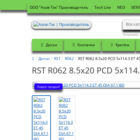
OOO "Азов-Тэк" Производитель
Tech Line
NEO
VENT
Все ка
Например:
Диски
Колпачки
Крепёж
Диски
RST
R062
RST R062 8.5x20 PCD 5x114.3 ET 45
RST R062 8.5x20 PCD 5x114.
Лидер продаж!