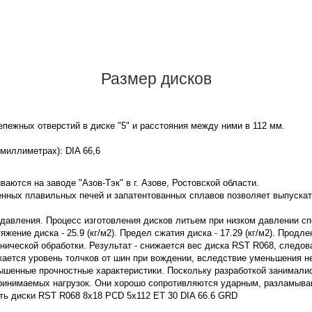
Размер дисков
пежных отверстий в диске "5" и расстояния между ними в 112 мм.
 миллиметрах): DIA 66,6
аются на заводе "Азов-Тэк" в г. Азове, Ростовской области.
нных плавильных печей и запатентованных сплавов позволяет выпускат
 давления. Процесс изготовления дисков литьем при низком давлении с
ение диска - 25.9 (кг/м2). Предел сжатия диска - 17.29 (кг/м2). Продле
нической обработки. Результат - снижается вес диска RST R068, следо
жается уровень толчков от шин при вождении, вследствие уменьшения 
ышенные прочностные характеристики. Поскольку разработкой занимали
принимаемых нагрузок. Они хорошо сопротивляются ударным, разламы
ить диски RST R068 8x18 PCD 5x112 ET 30 DIA 66.6 GRD