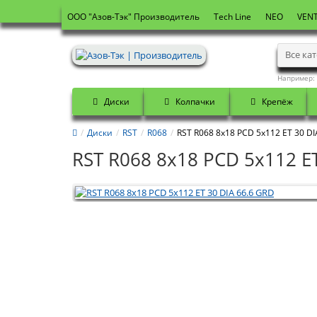
OOO "Азов-Тэк" Производитель
Tech Line
NEO
VENT
Все ка
Например:
Диски
Колпачки
Крепёж
Диски
RST
R068
RST R068 8x18 PCD 5x112 ET 30 DI
RST R068 8x18 PCD 5x112 ET