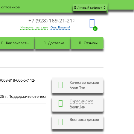
я оптовиков
Личный кабинет
+7 (928) 169-21-21
Интернет магазин
Опт: Виталий
0
Как заказать
Доставка
Отзывы
068-818-666-5x112-
Качество дисков
Азов-Тэк
ддержите отечественного производителя! Закажите на официальном сайт
Окрас дисков
Азов-Тэк
Доставка дисков