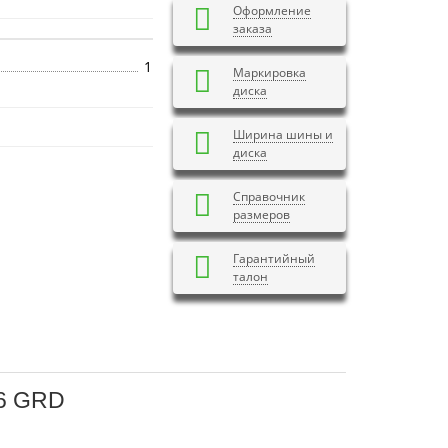
Оформление
заказа
1
Маркировка
диска
Ширина шины и
диска
Справочник
размеров
Гарантийный
талон
.6 GRD