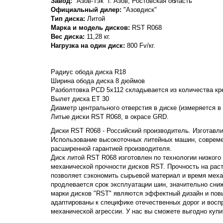
Завод:
"Азов-Тэк" г. Азов, Ростовская область
Официальный дилер:
"Азовдиск"
Тип диска:
Литой
Марка и модель дисков:
RST
R068
Вес диска:
11,28 кг.
Нагрузка на один диск:
800 Fv/кг.
Радиус обода диска R18
Ширина обода диска 8 дюймов
Разболтовка PCD 5x112 складывается из количества кре
Вылет диска ET 30
Диаметр центрального отверстия в диске (измеряется в
Литые диски RST R068, в окрасе GRD.
Диски RST R068 - Российский производитель. Изготавлив
Использование высокоточных литейных машин, совреме
расширенной гарантией производителя.
Диск литой RST R068 изготовлен по технологии низкого
механической прочности дисков RST. Прочность на растяж
позволяет сэкономить сырьевой материал и время меха
продлевается срок эксплуатации шин, значительно сни
марки дисков "RST" являются эффектный дизайн и пов
адаптированы к специфике отечественных дорог и вос
механической агрессии. У нас вы сможете выгодно куп