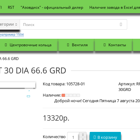
I
RST
"Азовдиск" - официальный дилер
Наличие завода в Excel дл
тегории
например 1504
Центровочные кольца
Вентиля
Контакты
A 66.6 GRD
 30 DIA 66.6 GRD
Код товара:
105728-01
Артикул:
RR
30GRD
Наличие:
Доброй ночи! Сегодня
Пятница 7 августа 2026 г. По
13320р.
Количество
В корзину