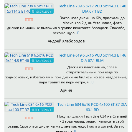
Tech Line 739 6.5x17 PCD 5x114.3 ET 40
DIA 67.1 BD
13.07.2021
Заказывал диски на KIA, приехали до
Москвы за 2 дня. Установил, фото
дисков на машине выложил в группе вконтакте Азовдиск. Спасибо,
рекомендую...
Андрей Хлебородов
Tech Line 619 6.5x16 PCD 5x114.3 ET 46
DIA 67.1 BLM
12.07.2021
Диски из пластилина, сплав
отвратительный, при езде по
подмосковью, избегаю ям и прч, диски не бились, но все квадратные,
пара травит по периметру, я ..
Арчил
Tech Line 634 6x16 PCD 4x100 ET 37 DIA
60.1 BD
03.07.2021
Покупал диски Tech Line 634 на Степвей
- 2 года назад, решил написать свой
отзыв. Смотрятся диски на машине как надо (как я и хотел). За это
время с э..