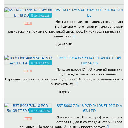
RST R065 6x15 PCD 4x100 ET 48 DIA 54.1
BL
26.06.2025
Диски хорошие, но к моему сожалению
на 1 диске много грязи и пыли закатали
под краску, не понимаю, как такой диск прошёл контроль качества!
очень таки..
Дмитрий
Tech Line 408 5.5x14 PCD 4x100 ET 45
DIA 56.1 S
28.12.2024
Лучшие диски R14. Отличный вариант
для хонды сивик 5-6го поколения.
Стреляют по всем параметрам идеально!!! Хорошо, что начали опять
выпускать их...
Юрик
RST R008 7.5x18 PCD 5x108 ET 50.5 DIA
63.4 BD
15.08.2024
Диски клевые. Жалко тут фотки нельзя
оставлять, да и сайт адски старый (вот
ленивые). Но диски норм. А ценник просто радует..