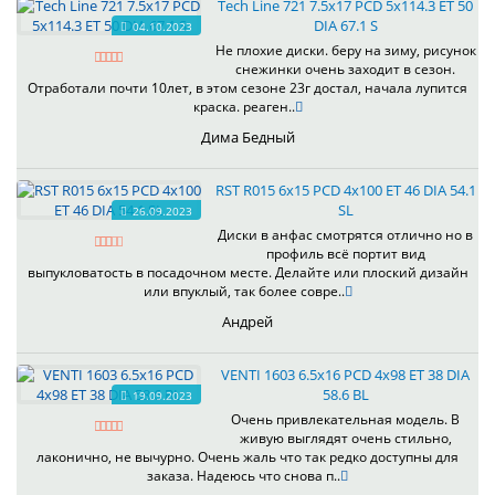
Tech Line 721 7.5x17 PCD 5x114.3 ET 50
DIA 67.1 S
04.10.2023
Не плохие диски. беру на зиму, рисунок
снежинки очень заходит в сезон.
Отработали почти 10лет, в этом сезоне 23г достал, начала лупится
краска. реаген..
Дима Бедный
RST R015 6x15 PCD 4x100 ET 46 DIA 54.1
SL
26.09.2023
Диски в анфас смотрятся отлично но в
профиль всё портит вид
выпукловатость в посадочном месте. Делайте или плоский дизайн
или впуклый, так более совре..
Андрей
VENTI 1603 6.5x16 PCD 4x98 ET 38 DIA
58.6 BL
19.09.2023
Очень привлекательная модель. В
живую выглядят очень стильно,
лаконично, не вычурно. Очень жаль что так редко доступны для
заказа. Надеюсь что снова п..