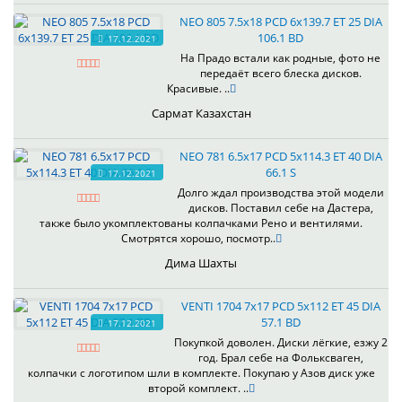
NEO 805 7.5x18 PCD 6x139.7 ET 25 DIA
106.1 BD
17.12.2021
На Прадо встали как родные, фото не
передаёт всего блеска дисков.
Красивые. ..
Сармат Казахстан
NEO 781 6.5x17 PCD 5x114.3 ET 40 DIA
66.1 S
17.12.2021
Долго ждал производства этой модели
дисков. Поставил себе на Дастера,
также было укомплектованы колпачками Рено и вентилями.
Смотрятся хорошо, посмотр..
Дима Шахты
VENTI 1704 7x17 PCD 5x112 ET 45 DIA
57.1 BD
17.12.2021
Покупкой доволен. Диски лёгкие, езжу 2
год. Брал себе на Фольксваген,
колпачки с логотипом шли в комплекте. Покупаю у Азов диск уже
второй комплект. ..