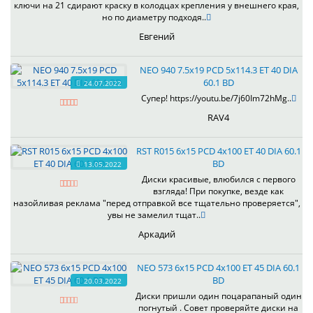
ключи на 21 сдирают краску в колодцах крепления у внешнего края,
но по диаметру подходя..
Евгений
NEO 940 7.5x19 PCD 5x114.3 ET 40 DIA
60.1 BD
24.07.2022
Супер! https://youtu.be/7j60Im72hMg..
RAV4
RST R015 6x15 PCD 4x100 ET 40 DIA 60.1
BD
13.05.2022
Диски красивые, влюбился с первого
взгляда! При покупке, везде как
назойливая реклама "перед отправкой все тщательно проверяется",
увы не замелил тщат..
Аркадий
NEO 573 6x15 PCD 4x100 ET 45 DIA 60.1
BD
20.03.2022
Диски пришли один поцарапаный один
погнутый . Совет проверяйте диски на