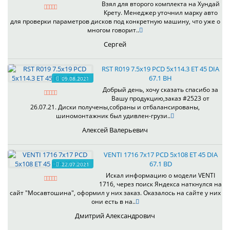
Взял для второго комплекта на Хундай
Крету. Менеджер уточнил марку авто
для проверки параметров дисков под конкретную машину, что уже о
многом говорит..
Сергей
RST R019 7.5x19 PCD 5x114.3 ET 45 DIA
67.1 BH
09.08.2021
Добрый день, хочу сказать спасибо за
Вашу продукцию,заказ #2523 от
26.07.21. Диски получены,собраны и отбалансированы,
шиномонтажник был удивлен-грузи..
Алексей Валерьевич
VENTI 1716 7x17 PCD 5x108 ET 45 DIA
67.1 BD
22.07.2021
Искал информацию о модели VENTI
1716, через поиск Яндекса наткнулся на
сайт "Мосавтошина", оформил у них заказ. Оказалось на сайте у них
они есть в на..
Дмитрий Александрович