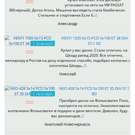
установил на лето на VW PASSAT
B6(чёрный). Диски Агонь. Машина выглядеть стала бомбически.
Стильнее и спортивнее.Если б..
Александр
VENTI 1505 6x15 PCD 5x100 ET 38 DIA
57.1 SD
22.05.2021
Купил у вас диски. Стали отлично, на
Шкоду рапид 2020. Все отлично,
менеджеру в Ростов на дону отдельное спасибо, подобрал колпачки с
логотипом Шкоды,..
Николай
NEO 428 5x14 PCD 5x100 ET 35 DIA 57.1
BD
10.05.2021
Приобрел диски на Фольксваген Поло,
смотрятся на отлично. Укомплектовали
колпачками Фольксваген в подарок и дали вентиля. Доволен, буду
вас рекомендов..
Анатолий Новочеркасск