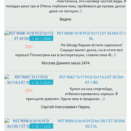
пластелина, это наговор чистой воды. Я
попадал раза три в ОЧень глубокие ямы, пробивало до кузова, диски
даже не погнули..
Вадим
RST R048 7x18 PCD 5x112 ET 43 DIA 57.1
BL
30.11.2022
На Шкоду Кадиак встали идеально!
Смущал вылет диска, но в итоге всё
хорошо! Посмотрим как в эксплуатации, ставлю пока 4) ..
Москва Даниил заказ 2474
RST R067 7x17 PCD 5x114.3 ET 35 DIA
67.1 BD
30.11.2022
Купил на киа спортейдж,
отбалансировались хорошо. В
принципе доволен. Удачи вам в продажах. ..
Сергей Николаевич Пермь
RST R056 6.5x16 PCD 6x139.7 ET 50 DIA
92.5 SL
30.11.2022