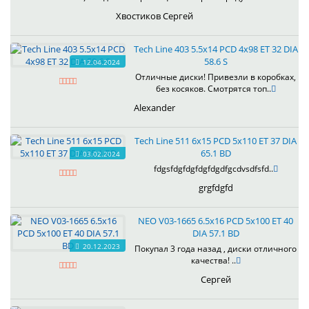
Хвостиков Сергей
Tech Line 403 5.5x14 PCD 4x98 ET 32 DIA
58.6 S
12.04.2024
Отличные диски! Привезли в коробках,
без косяков. Смотрятся топ..
Alexander
Tech Line 511 6x15 PCD 5x110 ET 37 DIA
65.1 BD
03.02.2024
fdgsfdgfdgfdgfdgdfgcdvsdfsfd..
grgfdgfd
NEO V03-1665 6.5x16 PCD 5x100 ET 40
DIA 57.1 BD
20.12.2023
Покупал 3 года назад , диски отличного
качества! ..
Сергей