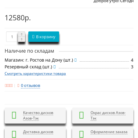
Доброе утро! Сегодня
Четверг 6 авг
12580р.
В корзину
Наличие по складам
Магазин: г. Ростов на Дону (шт.)
4
Резервный склад (шт.)
3
Смотреть характеристики товара
0 отзывов
Качество дисков
Окрас дисков Азов-
Азов-Тэк
Тэк
Доставка дисков
Оформление заказа