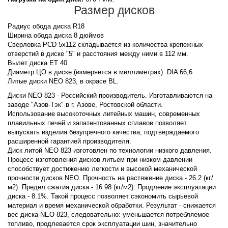
Размер дисков
Радиус обода диска R18
Ширина обода диска 8 дюймов
Сверловка PCD 5x112 складывается из количества крепежных
отверстий в диске "5" и расстояния между ними в 112 мм.
Вылет диска ET 40
Диаметр ЦО в диске (измеряется в миллиметрах): DIA 66,6
Литые диски NEO 823, в окрасе BL.
Диски NEO 823 - Российский производитель. Изготавливаются на
заводе "Азов-Тэк" в г. Азове, Ростовской области.
Использование высокоточных литейных машин, современных
плавильных печей и запатентованных сплавов позволяет
выпускать изделия безупречного качества, подтверждаемого
расширенной гарантией производителя.
Диск литой NEO 823 изготовлен по технологии низкого давления.
Процесс изготовления дисков литьем при низком давлении
способствует достижению легкости и высокой механической
прочности дисков NEO. Прочность на растяжение диска - 26.2 (кг/
м2). Предел сжатия диска - 16.98 (кг/м2). Продление эксплуатации
диска - 8.1%. Такой процесс позволяет сэкономить сырьевой
материал и время механической обработки. Результат - снижается
вес диска NEO 823, следовательно: уменьшается потребляемое
топливо, продлевается срок эксплуатации шин, значительно