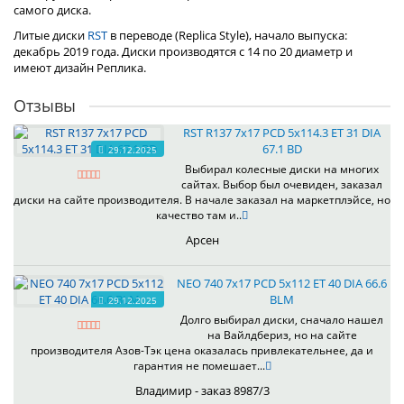
самого диска.
Литые диски
RST
в переводе (Replica Style), начало выпуска:
декабрь 2019 года. Диски производятся с 14 по 20 диаметр и
имеют дизайн Реплика.
Отзывы
RST R137 7x17 PCD 5x114.3 ET 31 DIA
67.1 BD
29.12.2025
Выбирал колесные диски на многих
сайтах. Выбор был очевиден, заказал
диски на сайте производителя. В начале заказал на маркетплэйсе, но
качество там и..
Арсен
NEO 740 7x17 PCD 5x112 ET 40 DIA 66.6
BLM
29.12.2025
Долго выбирал диски, сначало нашел
на Вайлдбериз, но на сайте
производителя Азов-Тэк цена оказалась привлекательнее, да и
гарантия не помешает...
Владимир - заказ 8987/3