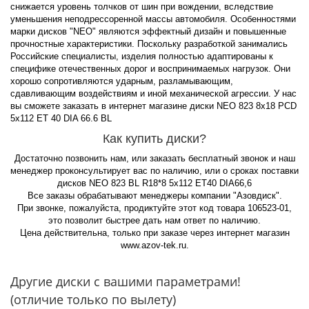
снижается уровень толчков от шин при вождении, вследствие
уменьшения неподрессоренной массы автомобиля. Особенностями
марки дисков "NEO" являются эффектный дизайн и повышенные
прочностные характеристики. Поскольку разработкой занимались
Российские специалисты, изделия полностью адаптированы к
специфике отечественных дорог и воспринимаемых нагрузок. Они
хорошо сопротивляются ударным, разламывающим,
сдавливающим воздействиям и иной механической агрессии. У нас
вы сможете заказать в интернет магазине диски NEO 823 8x18 PCD
5x112 ET 40 DIA 66.6 BL
Как купить диски?
Достаточно позвонить нам, или заказать бесплатный звонок и наш
менеджер проконсультирует вас по наличию, или о сроках поставки
дисков NEO 823 BL R18*8 5x112 ET40 DIA66,6
Все заказы обрабатывают менеджеры компании "Азовдиск".
При звонке, пожалуйста, продиктуйте этот код товара 106523-01,
это позволит быстрее дать нам ответ по наличию.
Цена действительна, только при заказе через интернет магазин
www.azov-tek.ru.
Другие диски с вашими параметрами!
(отличие только по вылету)