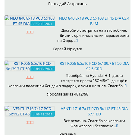
Геннадий Астрахань
NEO 840 8x18 PCD 5x108 ET 45 DIA 63.4
BLM
17.12.2021
Достойно смотрятся на автомобиле.
Диски с оригинальными параметрами
на Форд. ..
Сергей Иркутск
RST R056 6.5x16 PCD 6x139.7 ET 50 DIA
92.5 GRD
09.12.2021
Приобрёл на Hyundai H-1, диски
смотрятся проста "БОМБА" , да ещё и
колпачки полажили Хёндэй в подарок, о чём я не знал. Спасибо..
Ярослав заказ 4812/98
VENTI 1716 7x17 PCD 5x112 ET 45 DIA
57.1 BD
09.12.2021
Всё отлично. Спасибо за колпачки
Фольксваген бесплатно...
Рахмаил