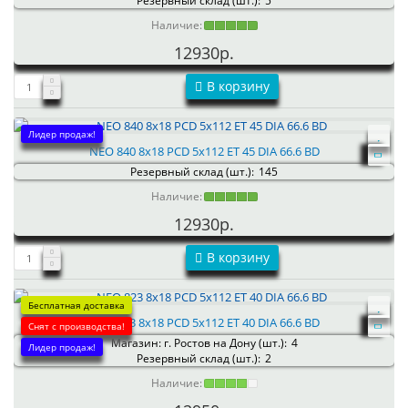
Резервный склад (шт.):
5
Наличие:
12930р.
В корзину
Лидер продаж!
NEO 840 8x18 PCD 5x112 ET 45 DIA 66.6 BD
Резервный склад (шт.):
145
Наличие:
12930р.
В корзину
Бесплатная доставка
NEO 823 8x18 PCD 5x112 ET 40 DIA 66.6 BD
Снят с производства!
Магазин: г. Ростов на Дону (шт.):
4
Лидер продаж!
Резервный склад (шт.):
2
Наличие: