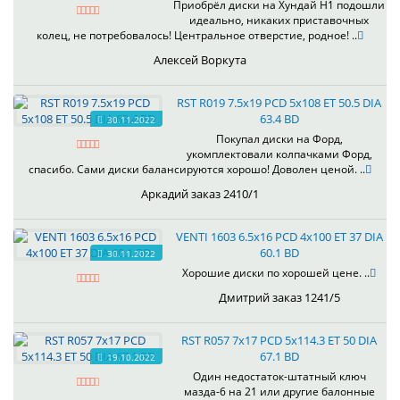
Приобрёл диски на Хундай H1 подошли
идеально, никаких приставочных
колец, не потребовалось! Центральное отверстие, родное! ..
Алексей Воркута
RST R019 7.5x19 PCD 5x108 ET 50.5 DIA
63.4 BD
30.11.2022
Покупал диски на Форд,
укомплектовали колпачками Форд,
спасибо. Сами диски балансируются хорошо! Доволен ценой. ..
Аркадий заказ 2410/1
VENTI 1603 6.5x16 PCD 4x100 ET 37 DIA
60.1 BD
30.11.2022
Хорошие диски по хорошей цене. ..
Дмитрий заказ 1241/5
RST R057 7x17 PCD 5x114.3 ET 50 DIA
67.1 BD
19.10.2022
Один недостаток-штатный ключ
мазда-6 на 21 или другие балонные