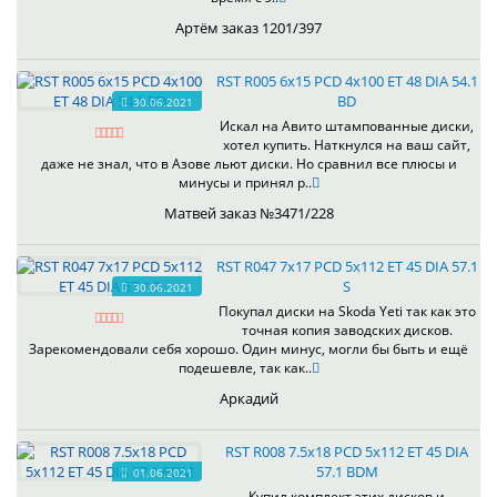
Артём заказ 1201/397
RST R005 6x15 PCD 4x100 ET 48 DIA 54.1
BD
30.06.2021
Искал на Авито штампованные диски,
хотел купить. Наткнулся на ваш сайт,
даже не знал, что в Азове льют диски. Но сравнил все плюсы и
минусы и принял р..
Матвей заказ №3471/228
RST R047 7x17 PCD 5x112 ET 45 DIA 57.1
S
30.06.2021
Покупал диски на Skoda Yeti так как это
точная копия заводских дисков.
Зарекомендовали себя хорошо. Один минус, могли бы быть и ещё
подешевле, так как..
Аркадий
RST R008 7.5x18 PCD 5x112 ET 45 DIA
57.1 BDM
01.06.2021
Купил комплект этих дисков,и