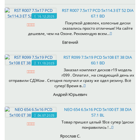
RST R007 7.5x17 PCD 5x114.3 ET 52 DIA
67.1 BD
16.12.2025
Покупкой доволен, колесные диски
оказались просто отличные! На сайте
дешевле, чем на Озоне. Рекомендую всем...
Евгений
RST R099 7.5x19 PCD 5x108 ET 38 DIA
60.1 BD
11.10.2025
Заказал комплект дисков r19 модель
r099 . Оплатил , на следующий день их
отправили СДЭКом . Сегодня получил и сразу же одел резину. Всё
супер! Время в..
Андрей Юрьевич
NEO 654 6.5x16 PCD 5x100 ET 38 DIA
57.1 BL
06.07.2025
Товар пришел целый !Все супер !диски
понравились ! ..
Ярослав С.