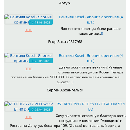
Артур.
Вентиля Kosei - Япония оригинал (4
шт.)
18.06.2023
Для тех кто знает! да были раньше
такие диски..
Егор Заказ 2317/68
Вентиля Kosei - Япония оригинал (4
шт.)
20.05.2023
Давно искал такие вентиля! Раньше
стояли японские диски Косеи. Теперь
поставил на Азовские NEO 830. Качество вентилей конечно на
высоте!..
Сергей Архангельск
RST R017 7x17 PCD 5x112 ET 40 DIA 57.1
BD
02.04.2023
Хочу выразить огромную благодарность
сотрудникам компании "Азовдиск" г.
Ростов-на-Дону, ул. Доватора 159, (2 этаж) центральный офис, а