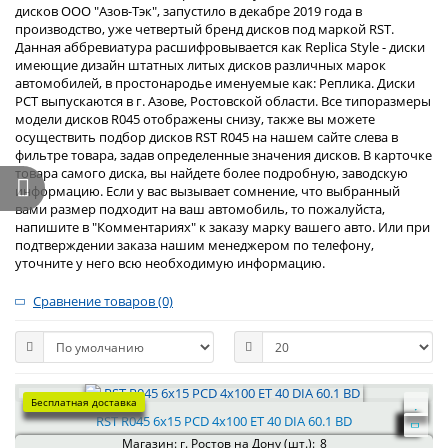
дисков ООО "Азов-Тэк", запустило в декабре 2019 года в
производство, уже четвертый бренд дисков под маркой RST.
Данная аббревиатура расшифровывается как Replica Style - диски
имеющие дизайн штатных литых дисков различных марок
автомобилей, в простонародье именуемые как: Реплика. Диски
РСТ выпускаются в г. Азове, Ростовской области. Все типоразмеры
модели дисков R045 отображены снизу, также вы можете
осуществить подбор дисков RST R045 на нашем сайте слева в
фильтре товара, задав определенные значения дисков. В карточке
товара самого диска, вы найдете более подробную, заводскую
информацию. Если у вас вызывает сомнение, что выбранный
вами размер подходит на ваш автомобиль, то пожалуйста,
напишите в "Комментариях" к заказу марку вашего авто. Или при
подтверждении заказа нашим менеджером по телефону,
уточните у него всю необходимую информацию.
Сравнение товаров (0)
Бесплатная доставка
RST R045 6x15 PCD 4x100 ET 40 DIA 60.1 BD
Магазин: г. Ростов на Дону (шт.):
8