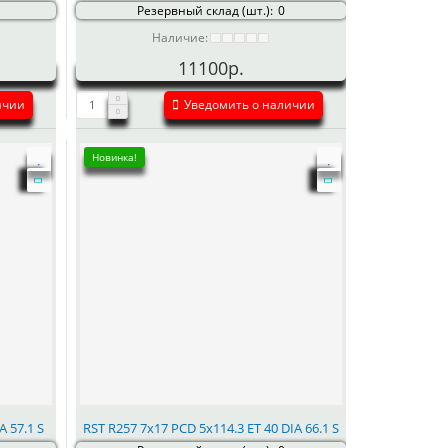
Резервный склад (шт.):
0
Наличие:
11100р.
ичии
Уведомить о наличии
Новинка!
A 57.1 S
RST R257 7x17 PCD 5x114.3 ET 40 DIA 66.1 S