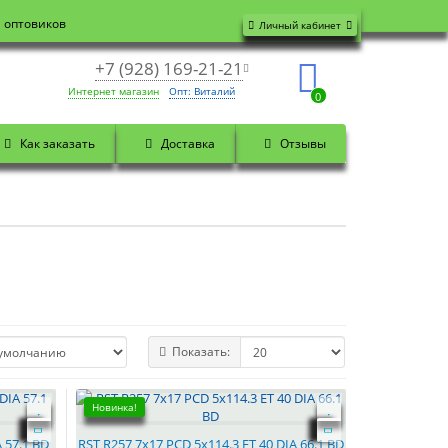
я оптовиков
Личный кабинет
+7 (928) 169-21-21
Интернет магазин
Опт: Виталий
0
Как заказать
Доставка
Отзывы
Показать:
Новинка!
 57.1 BD
RST R257 7x17 PCD 5x114.3 ET 40 DIA 66.1 BD