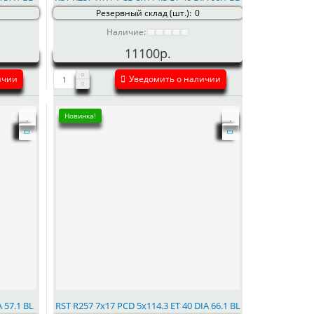
Резервный склад (шт.):
0
Наличие:
11100р.
ичии
Уведомить о наличии
Новинка!
 57.1 BL
RST R257 7x17 PCD 5x114.3 ET 40 DIA 66.1 BL