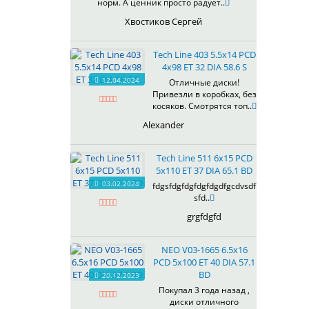
норм. А ценник просто радует..
R2202FF
Хвостиков Сергей
R2203FF
R2204FF
Tech Line 403 5.5x14 PCD
R2205FF
4x98 ET 32 DIA 58.6 S
R2206FF
12.04.2024
Отличные диски!
R227
Привезли в коробках, без
R228
косяков. Смотрятся топ..
R237
Alexander
R238
R247
Tech Line 511 6x15 PCD
R248
5x110 ET 37 DIA 65.1 BD
R257
03.02.2024
fdgsfdgfdgfdgfdgdfgcdvsdf
R258
sfd..
R267
grgfdgfd
R268
R277
NEO V03-1665 6.5x16
PCD 5x100 ET 40 DIA 57.1
BD
20.12.2023
Покупал 3 года назад ,
диски отличного