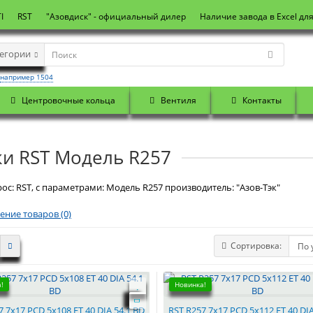
I
RST
"Азовдиск" - официальный дилер
Наличие завода в Excel дл
тегории
например 1504
Центровочные кольца
Вентиля
Контакты
ки RST Модель R257
ос: RST, с параметрами: Модель R257 производитель: "Азов-Тэк"
ение товаров (0)
Сортировка:
!
Новинка!
7 7x17 PCD 5x108 ET 40 DIA 54.1 BD
RST R257 7x17 PCD 5x112 ET 40 DIA