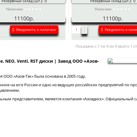
Резервный склад (шт.):
0
Резервный склад (шт.):
0
Наличие:
Наличие:
11100р.
11100р.
Уведомить о наличии
Уведомить о нал
Показано с 1 по 9 из 9 (всего 1 
ne, NEO, Venti, RST диски | Завод ООО «Азов-
 ООО «Азов-Тэк» была основана в 2005 году.
нное на юге России и одно из ведущих российских предприятий по про
давлением.
ным представителем, является компания «Азовдиск». Официальный са