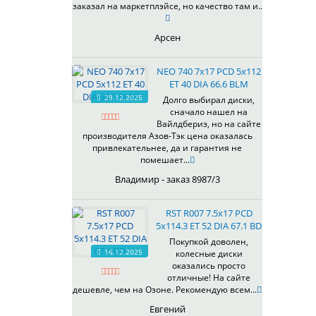
R098
77,8
заказал на маркетплэйсе, но качество там и..
R099
78.1
R102FF
92,5
Арсен
R106
95,1
R107
98
NEO 740 7x17 PCD 5x112
R108
98,1
ET 40 DIA 66.6 BLM
29.12.2025
R109
Долго выбирал диски,
сначало нашел на
R112
Вайлдбериз, но на сайте
R116
производителя Азов-Тэк цена оказалась
R117
привлекательнее, да и гарантия не
помешает...
R118
R119
Владимир - заказ 8987/3
R122FF
R126
RST R007 7.5x17 PCD
5x114.3 ET 52 DIA 67.1 BD
R127
R128
Покупкой доволен,
16.12.2025
колесные диски
R129
оказались просто
R132FF
отличные! На сайте
R136
дешевле, чем на Озоне. Рекомендую всем...
R137
Евгений