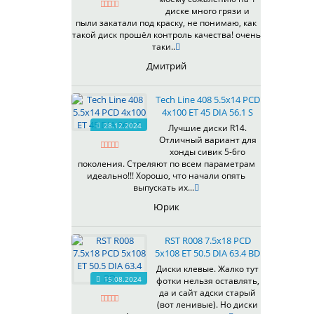
R188
диске много грязи и
R189FF
пыли закатали под краску, не понимаю, как
такой диск прошёл контроль качества! очень
R196
таки..
R197
Дмитрий
R198
R207
Tech Line 408 5.5x14 PCD
R207FF
4x100 ET 45 DIA 56.1 S
R208
28.12.2024
Лучшие диски R14.
R2101FF
Отличный вариант для
R2102FF
хонды сивик 5-6го
поколения. Стреляют по всем параметрам
R2103FF
идеально!!! Хорошо, что начали опять
R2104FF
выпускать их...
R2105FF
Юрик
R2106FF
R2107FF
RST R008 7.5x18 PCD
R2108FF
5x108 ET 50.5 DIA 63.4 BD
R2109FF
Диски клевые. Жалко тут
R217
15.08.2024
фотки нельзя оставлять,
R218
да и сайт адски старый
(вот ленивые). Но диски
R2201FF