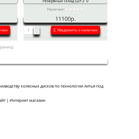
Резервный склад (шт.):
0
Наличие:
11100р.
ичии
Уведомить о наличии
страниц)
изводству колесных дисков по технологии литья под
йт | Интернет магазин