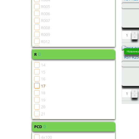
R005
R006
R007
R008
R009
R012
R014
Новинка
R
R015
RST R25
R016
14
R017
15
R018
16
R019
17
R022
18
R024
19
R025
20
R026
21
R027
22
R028
PCD
R029
4x100