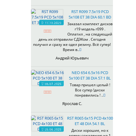
R138
R139
RST R099 7.5x19 PCD
R146
5x108 ET 38 DIA 60.1 BD
R147
11.10.2025
Заказал комплект дисков
r19 модель r099 .
R148
Оплатил , на следующий
R149FF
день их отправили СДЭКом . Сегодня
R156
получил и сразу же одел резину. Всё супер!
Время в..
R157
R158
Андрей Юрьевич
R159
R166
NEO 654 6.5x16 PCD
R167
5x100 ET 38 DIA 57.1 BL
R168
06.07.2025
Товар пришел целый !
Все супер !диски
R169FF
понравились ! ..
R176
Ярослав С.
R177
R178
RST R065 6x15 PCD 4x100
R179FF
ET 48 DIA 54.1 BL
R186
26.06.2025
Диски хорошие, но к
R187
моему сожалению на 1