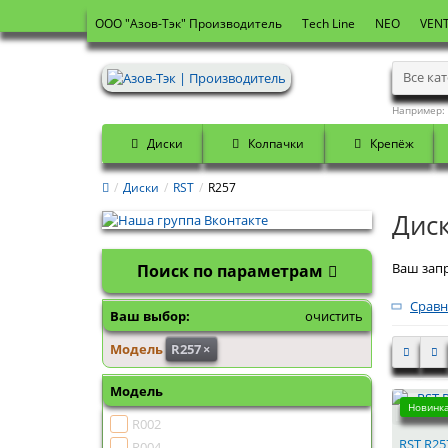
OOO "Азов-Тэк" Производитель
Tech Line
NEO
VENT
Все ка
Например:
Диски
Колпачки
Крепёж
Диски
RST
R257
Дис
Ваш запр
Поиск по параметрам
Сравн
Ваш выбор:
очистить
Модель
R257
×
Модель
Новинка
R002
RST R25
R004