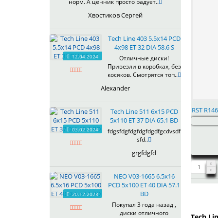
норм. А ценник просто радует..
R2202FF
Хвостиков Сергей
R2203FF
R2204FF
Tech Line 403 5.5x14 PCD
R2205FF
4x98 ET 32 DIA 58.6 S
R2206FF
12.04.2024
Отличные диски!
R227
Привезли в коробках, без
R228
косяков. Смотрятся топ..
R237
Alexander
R238
R247
RST R146
Tech Line 511 6x15 PCD
R248
5x110 ET 37 DIA 65.1 BD
R257
03.02.2024
fdgsfdgfdgfdgfdgdfgcdvsdf
R258
sfd..
R267
grgfdgfd
R268
R277
NEO V03-1665 6.5x16
PCD 5x100 ET 40 DIA 57.1
BD
20.12.2023
Покупал 3 года назад ,
диски отличного
Tech Li