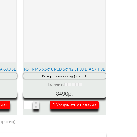
A 63.3 SL
RST R146 6.5x16 PCD 5x112 ET 33 DIA 57.1 BL
Резервный склад (шт.):
0
Наличие:
8490р.
ичии
Уведомить о наличии
 страниц)