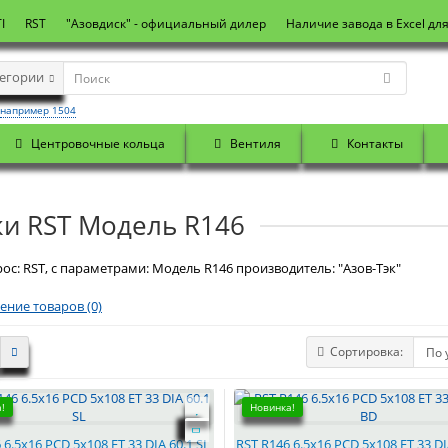
I
RST
"Азовдиск" - официальный дилер
Наличие завода в Excel дл
тегории
например 1504
Центровочные кольца
Вентиля
Контакты
ки RST Модель R146
ос: RST, с параметрами: Модель R146 производитель: "Азов-Тэк"
ение товаров (0)
Сортировка:
!
Новинка!
 6.5x16 PCD 5x108 ET 33 DIA 60.1 SL
RST R146 6.5x16 PCD 5x108 ET 33 DI