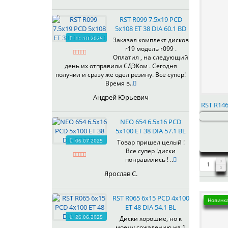
R138
R139
RST R099 7.5x19 PCD
R146
5x108 ET 38 DIA 60.1 BD
R147
11.10.2025
Заказал комплект дисков
r19 модель r099 .
R148
Оплатил , на следующий
R149FF
день их отправили СДЭКом . Сегодня
R156
получил и сразу же одел резину. Всё супер!
Время в..
R157
R158
Андрей Юрьевич
RST R146
R159
R166
NEO 654 6.5x16 PCD
R167
5x100 ET 38 DIA 57.1 BL
R168
06.07.2025
Товар пришел целый !
Все супер !диски
R169FF
понравились ! ..
R176
Ярослав С.
R177
R178
RST R065 6x15 PCD 4x100
R179FF
Новинка
ET 48 DIA 54.1 BL
R186
26.06.2025
Диски хорошие, но к
R187
моему сожалению на 1