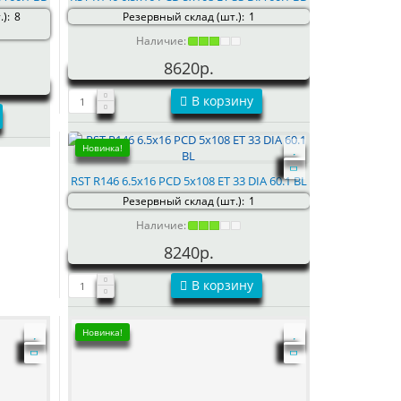
):
8
Резервный склад (шт.):
1
Наличие:
8620р.
В корзину
Новинка!
RST R146 6.5x16 PCD 5x108 ET 33 DIA 60.1 BL
Резервный склад (шт.):
1
Наличие:
8240р.
В корзину
Новинка!