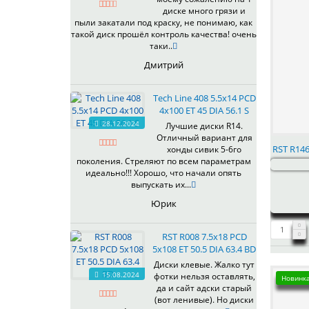
R188
диске много грязи и
R189FF
пыли закатали под краску, не понимаю, как
такой диск прошёл контроль качества! очень
R196
таки..
R197
Дмитрий
R198
R207
Tech Line 408 5.5x14 PCD
R207FF
4x100 ET 45 DIA 56.1 S
R208
28.12.2024
Лучшие диски R14.
R2101FF
Отличный вариант для
R2102FF
RST R146
хонды сивик 5-6го
поколения. Стреляют по всем параметрам
R2103FF
идеально!!! Хорошо, что начали опять
R2104FF
выпускать их...
R2105FF
Юрик
R2106FF
R2107FF
RST R008 7.5x18 PCD
R2108FF
5x108 ET 50.5 DIA 63.4 BD
R2109FF
Диски клевые. Жалко тут
R217
15.08.2024
фотки нельзя оставлять,
Новинка
R218
да и сайт адски старый
(вот ленивые). Но диски
R2201FF