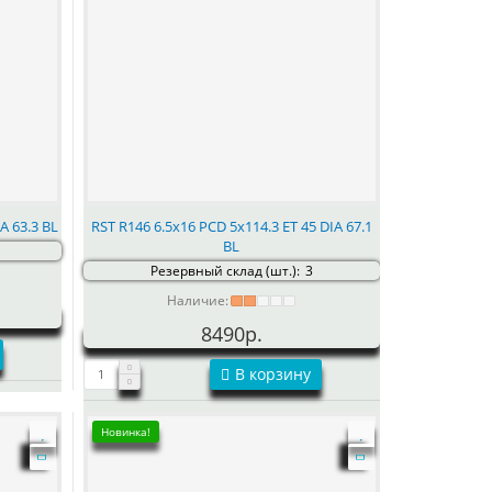
A 63.3 BL
RST R146 6.5x16 PCD 5x114.3 ET 45 DIA 67.1
BL
Резервный склад (шт.):
3
Наличие:
8490р.
В корзину
Новинка!