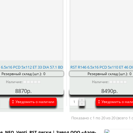
 6.5x16 PCD 5x112 ET 33 DIA 57.1 BD
RST R146 6.5x16 PCD 5x110 ET 46 DI
Резервный склад (шт.):
0
Резервный склад (шт.):
0
Наличие:
Наличие:
8870р.
8490р.
Уведомить о наличии
Уведомить о нал
Показано с 1 по 20 из 20 (всего 1
ne, NEO, Venti, RST диски | Завод ООО «Азов-