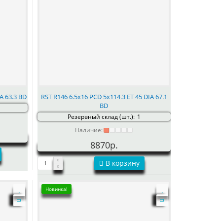
A 63.3 BD
RST R146 6.5x16 PCD 5x114.3 ET 45 DIA 67.1
BD
Резервный склад (шт.):
1
Наличие:
8870р.
В корзину
Новинка!