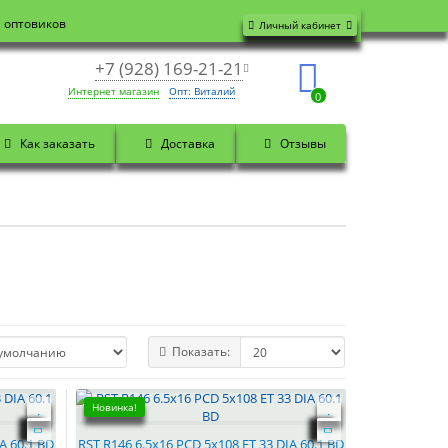
я оптовиков
Личный кабинет
+7 (928) 169-21-21
Интернет магазин
Опт: Виталий
0
Как заказать
Доставка
Отзывы
Показать:
Новинка!
A 60.1 BD
RST R146 6.5x16 PCD 5x108 ET 33 DIA 60.1 BD