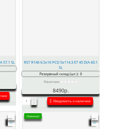
A 57.1 SL
RST R146 6.5x16 PCD 5x114.3 ET 45 DIA 60.1
SL
Резервный склад (шт.):
0
Наличие:
8490р.
ичии
Уведомить о наличии
Новинка!