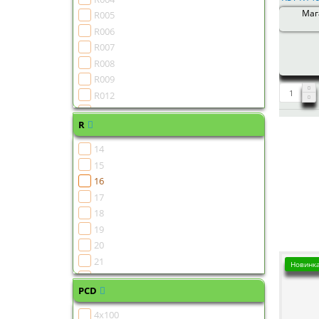
Мага
R005
R006
R007
R008
R009
R012
R014
R
R015
R016
14
R017
15
R018
16
R019
17
R022
18
R024
19
R025
20
R026
21
Новинка
R027
22
R028
PCD
R029
4x100