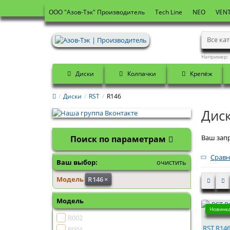
OOO "Азов-Тэк" Производитель
Tech Line
NEO
VENT
Все ка
Например:
Диски
Колпачки
Крепёж
Диски
RST
R146
Дис
Ваш запр
Поиск по параметрам
Сравн
Ваш выбор:
очистить
Модель
R146
×
Модель
Новинка
R002
RST R146
R004