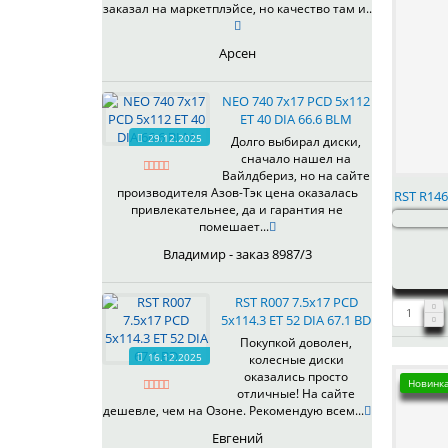
R098
77,8
заказал на маркетплэйсе, но качество там и..
R099
78.1
R102FF
92,5
Арсен
R106
95,1
R107
98
NEO 740 7x17 PCD 5x112
R108
98,1
ET 40 DIA 66.6 BLM
29.12.2025
R109
Долго выбирал диски,
сначало нашел на
R112
Вайлдбериз, но на сайте
R116
производителя Азов-Тэк цена оказалась
RST R146
R117
привлекательнее, да и гарантия не
помешает...
R118
R119
Владимир - заказ 8987/3
R122FF
R126
RST R007 7.5x17 PCD
5x114.3 ET 52 DIA 67.1 BD
R127
R128
Покупкой доволен,
16.12.2025
колесные диски
R129
оказались просто
Новинка
R132FF
отличные! На сайте
R136
дешевле, чем на Озоне. Рекомендую всем...
R137
Евгений