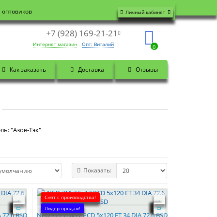
я оптовиков
Личный кабинет
+7 (928) 169-21-21
Интернет магазин
Опт: Виталий
0
Как заказать
Доставка
Отзывы
ь: "Азов-Тэк"
Показать:
Снят с производства!
Лидер продаж!
 72.6 BSD
NEO 711 7.5x17 PCD 5x120 ET 34 DIA 72.6 BSD