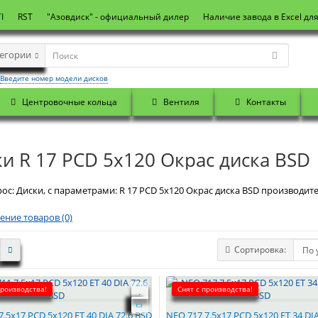
I
RST
"Азовдиск" - официальный дилер
Наличие завода в Excel дл
тегории
Введите номер модели дисков
Центровочные кольца
Вентиля
Контакты
и R 17 PCD 5x120 Окрас диска BSD
ос: Диски, с параметрами: R 17 PCD 5x120 Окрас диска BSD производител
ение товаров (0)
Сортировка:
производства!
Снят с производства!
7.5x17 PCD 5x120 ET 40 DIA 72.6 BSD
NEO 717 7.5x17 PCD 5x120 ET 34 DIA