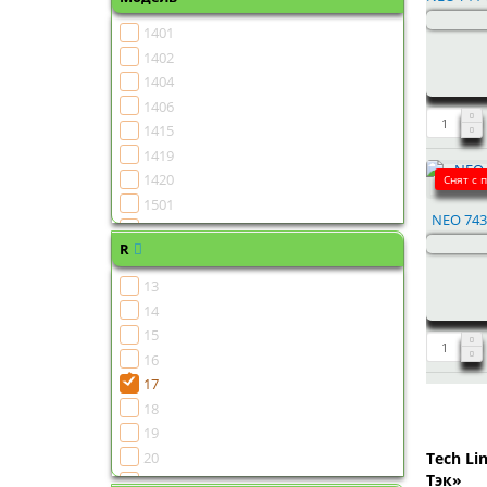
1401
1402
1404
1406
1415
1419
1420
Снят с 
1501
NEO 743 
1502
R
1504
1505
13
1506
14
1507
15
1508
16
1510
17
1511
18
1513
19
1515
20
Tech Li
1516
Тэк»
21