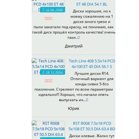
ET 48 DIA 54.1 BL
537
26.06.2025
Диски хорошие, но к
538
моему сожалению на 1
539
диске много грязи и
540
пыли закатали под краску, не понимаю, как
такой диск прошёл контроль качества! очень
541
таки..
543
Дмитрий
544
545
Tech Line 408 5.5x14 PCD
546
4x100 ET 45 DIA 56.1 S
547
28.12.2024
Лучшие диски R14.
548
Отличный вариант для
573
хонды сивик 5-6го
поколения. Стреляют по всем параметрам
574
идеально!!! Хорошо, что начали опять
575
выпускать их...
576
Юрик
600
602
RST R008 7.5x18 PCD
604
5x108 ET 50.5 DIA 63.4 BD
607
Диски клевые. Жалко тут
614