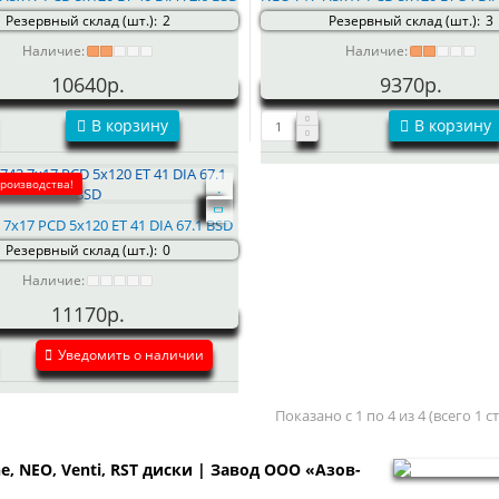
Резервный склад (шт.):
2
Резервный склад (шт.):
3
Наличие:
Наличие:
10640р.
9370р.
В корзину
В корзину
производства!
7x17 PCD 5x120 ET 41 DIA 67.1 BSD
Резервный склад (шт.):
0
Наличие:
11170р.
Уведомить о наличии
Показано с 1 по 4 из 4 (всего 1 
ne, NEO, Venti, RST диски | Завод ООО «Азов-