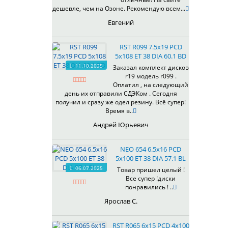
433
дешевле, чем на Озоне. Рекомендую всем...
435
Евгений
437
438
RST R099 7.5x19 PCD
503
5x108 ET 38 DIA 60.1 BD
505
11.10.2025
Заказал комплект дисков
r19 модель r099 .
508
Оплатил , на следующий
509
день их отправили СДЭКом . Сегодня
511
получил и сразу же одел резину. Всё супер!
Время в..
523
524
Андрей Юрьевич
526
528
NEO 654 6.5x16 PCD
529
5x100 ET 38 DIA 57.1 BL
530
06.07.2025
Товар пришел целый !
Все супер !диски
531
понравились ! ..
532
Ярослав С.
534
535
RST R065 6x15 PCD 4x100
536