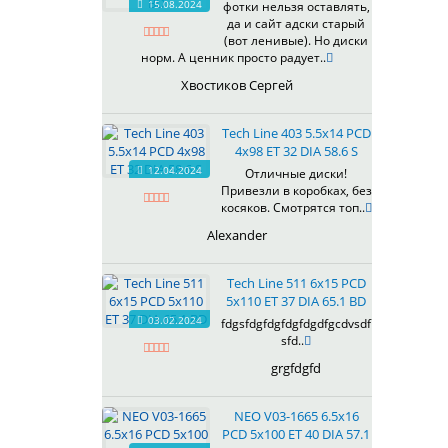
15.08.2024
фотки нельзя оставлять,
618
да и сайт адски старый
(вот ленивые). Но диски
619
норм. А ценник просто радует..
622
Хвостиков Сергей
623
624
Tech Line 403 5.5x14 PCD
625
4x98 ET 32 DIA 58.6 S
626
12.04.2024
Отличные диски!
628
Привезли в коробках, без
629
косяков. Смотрятся топ..
630
Alexander
632
633
Tech Line 511 6x15 PCD
634
5x110 ET 37 DIA 65.1 BD
635
03.02.2024
fdgsfdgfdgfdgfdgdfgcdvsdf
637
sfd..
638
grgfdgfd
639
640
NEO V03-1665 6.5x16
641
PCD 5x100 ET 40 DIA 57.1