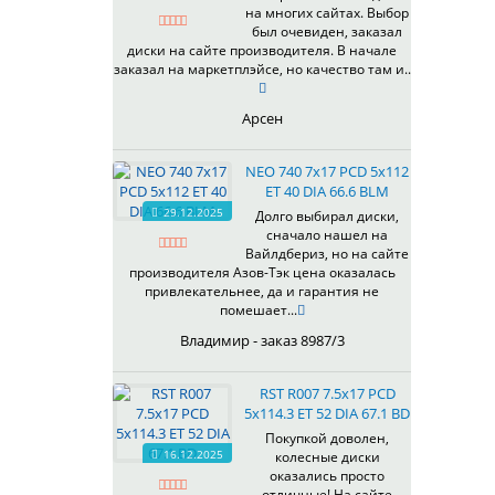
на многих сайтах. Выбор
337
67,1
MG
был очевиден, заказал
344
69,1
MGM
диски на сайте производителя. В начале
401
70,1
заказал на маркетплэйсе, но качество там и..
OrD
403
70,3
S
405
71,1
Арсен
SD
406
71.6
SL
408
72,6
NEO 740 7x17 PCD 5x112
W
410
73,1
ET 40 DIA 66.6 BLM
WB
29.12.2025
411
74,1
Долго выбирал диски,
WD
сначало нашел на
414
75.1
Вайлдбериз, но на сайте
415
77,8
производителя Азов-Тэк цена оказалась
417
78.1
привлекательнее, да и гарантия не
помешает...
418
84,1
420
92,5
Владимир - заказ 8987/3
422
95,1
423
98
RST R007 7.5x17 PCD
5x114.3 ET 52 DIA 67.1 BD
426
98,1
428
Покупкой доволен,
16.12.2025
колесные диски
429
оказались просто
430
отличные! На сайте