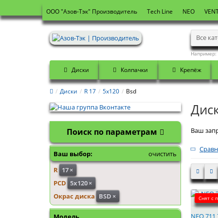
OOO "Азов-Тэк" Производитель
Tech Line
NEO
VENT
Все ка
Например:
Диски
Колпачки
Крепёж
Диски
R 17
5x120
Bsd
Диск
Ваш запр
Поиск по параметрам
Сравн
Ваш выбор:
очистить
R
17
×
PCD
5x120
×
Окрас диска
BSD
×
Снят с 
NEO 711 
Модель