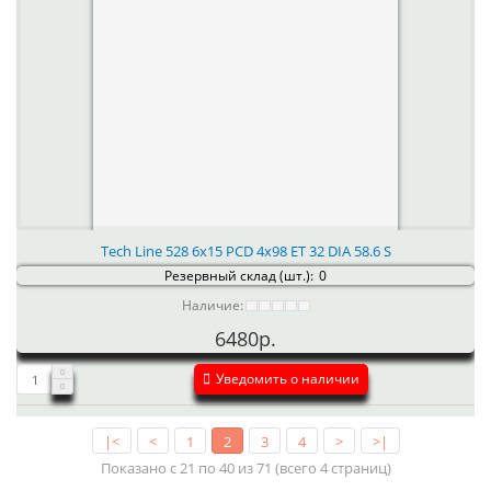
Tech Line 528 6x15 PCD 4x98 ET 32 DIA 58.6 S
Резервный склад (шт.):
0
Наличие:
6480р.
Уведомить о наличии
|<
<
1
2
3
4
>
>|
Показано с 21 по 40 из 71 (всего 4 страниц)