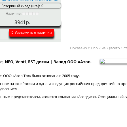
Резервный склад (шт.):
0
Наличие:
3941р.
Уведомить о наличии
Показано с 1 по 7 из 7 (всего 1 
ne, NEO, Venti, RST диски | Завод ООО «Азов-
 ООО «Азов-Тэк» была основана в 2005 году.
нное на юге России и одно из ведущих российских предприятий по про
давлением.
ным представителем, является компания «Азовдиск». Официальный са