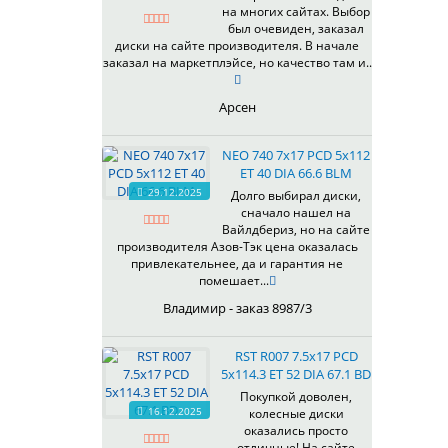
на многих сайтах. Выбор
337
67,1
MG
был очевиден, заказал
344
69,1
MGM
диски на сайте производителя. В начале
401
70,1
заказал на маркетплэйсе, но качество там и..
OrD
403
70,3
S
405
71,1
Арсен
SD
406
71.6
SL
408
72,6
NEO 740 7x17 PCD 5x112
W
410
73,1
ET 40 DIA 66.6 BLM
WB
29.12.2025
411
74,1
Долго выбирал диски,
WD
сначало нашел на
414
75.1
Вайлдбериз, но на сайте
415
77,8
производителя Азов-Тэк цена оказалась
417
78.1
привлекательнее, да и гарантия не
помешает...
418
84,1
420
92,5
Владимир - заказ 8987/3
422
95,1
423
98
RST R007 7.5x17 PCD
5x114.3 ET 52 DIA 67.1 BD
426
98,1
428
Покупкой доволен,
16.12.2025
колесные диски
429
оказались просто
430
отличные! На сайте