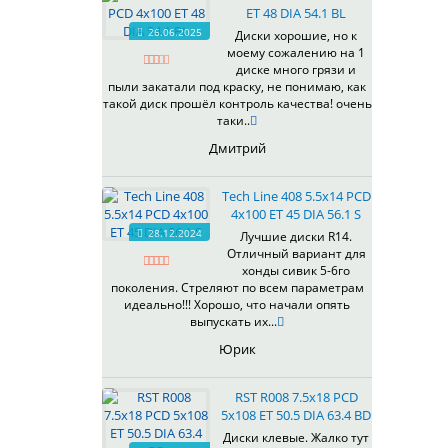
ET 48 DIA 54.1 BL
537
26.06.2025
Диски хорошие, но к
538
моему сожалению на 1
539
диске много грязи и
540
пыли закатали под краску, не понимаю, как
такой диск прошёл контроль качества! очень
541
таки..
543
Дмитрий
544
545
Tech Line 408 5.5x14 PCD
546
4x100 ET 45 DIA 56.1 S
547
28.12.2024
Лучшие диски R14.
548
Отличный вариант для
573
хонды сивик 5-6го
поколения. Стреляют по всем параметрам
574
идеально!!! Хорошо, что начали опять
575
выпускать их...
576
Юрик
600
602
RST R008 7.5x18 PCD
604
5x108 ET 50.5 DIA 63.4 BD
607
Диски клевые. Жалко тут
614