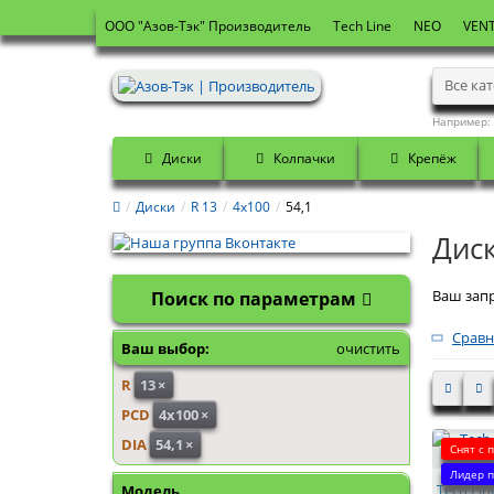
OOO "Азов-Тэк" Производитель
Tech Line
NEO
VENT
Все ка
Например:
Диски
Колпачки
Крепёж
Диски
R 13
4x100
54,1
Диск
Ваш запр
Поиск по параметрам
Сравн
Ваш выбор:
очистить
R
13
×
PCD
4x100
×
DIA
54,1
×
Снят с 
Лидер п
Tech Lin
Модель