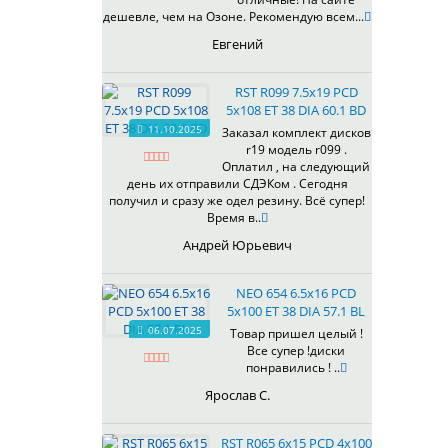
433
дешевле, чем на Озоне. Рекомендую всем...
435
Евгений
437
438
RST R099 7.5x19 PCD
503
5x108 ET 38 DIA 60.1 BD
505
11.10.2025
Заказал комплект дисков
r19 модель r099 .
508
Оплатил , на следующий
509
день их отправили СДЭКом . Сегодня
511
получил и сразу же одел резину. Всё супер!
Время в..
523
524
Андрей Юрьевич
526
528
NEO 654 6.5x16 PCD
529
5x100 ET 38 DIA 57.1 BL
530
06.07.2025
Товар пришел целый !
Все супер !диски
531
понравились ! ..
532
Ярослав С.
534
535
RST R065 6x15 PCD 4x100
536