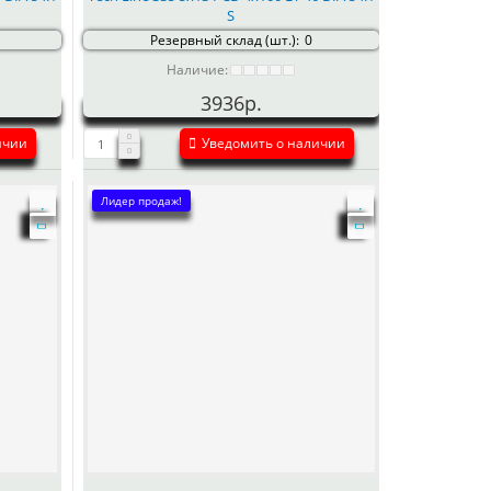
S
Резервный склад (шт.):
0
Наличие:
3936р.
ичии
Уведомить о наличии
Лидер продаж!