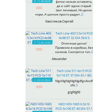
15.08.2024
фотки нельзя оставлять,
618
да и сайт адски старый
(вот ленивые). Но диски
619
норм. А ценник просто радует..
622
Хвостиков Сергей
623
624
Tech Line 403 5.5x14 PCD
625
4x98 ET 32 DIA 58.6 S
626
12.04.2024
Отличные диски!
628
Привезли в коробках, без
629
косяков. Смотрятся топ..
630
Alexander
632
633
Tech Line 511 6x15 PCD
634
5x110 ET 37 DIA 65.1 BD
635
03.02.2024
fdgsfdgfdgfdgfdgdfgcdvsdf
637
sfd..
638
grgfdgfd
639
640
NEO V03-1665 6.5x16
641
PCD 5x100 ET 40 DIA 57.1