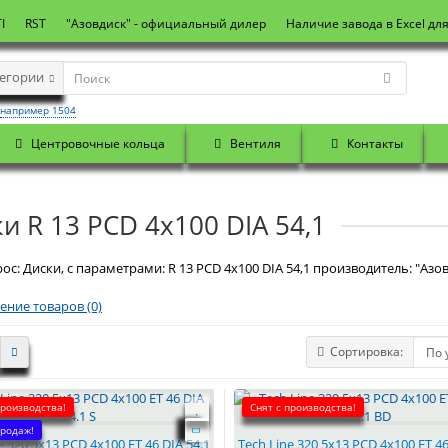
I
RST
"Азовдиск" - официальный дилер
Наличие завода в Excel дл
тегории
например 1504
Центровочные кольца
Вентиля
Контакты
и R 13 PCD 4x100 DIA 54,1
ос: Диски, с параметрами: R 13 PCD 4x100 DIA 54,1 производитель: "Азов
ение товаров (0)
Сортировка:
производства!
Снят с производства!
родаж!
e 320 5x13 PCD 4x100 ET 46 DIA 54.1
Tech Line 320 5x13 PCD 4x100 ET 46