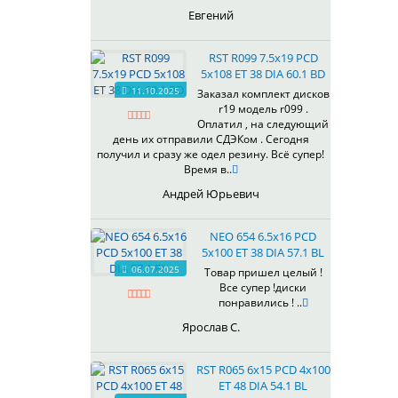
435
Евгений
437
438
RST R099 7.5x19 PCD
503
5x108 ET 38 DIA 60.1 BD
505
11.10.2025
Заказал комплект дисков
r19 модель r099 .
508
Оплатил , на следующий
509
день их отправили СДЭКом . Сегодня
511
получил и сразу же одел резину. Всё супер!
Время в..
523
524
Андрей Юрьевич
526
528
NEO 654 6.5x16 PCD
529
5x100 ET 38 DIA 57.1 BL
530
06.07.2025
Товар пришел целый !
Все супер !диски
531
понравились ! ..
532
Ярослав С.
534
535
RST R065 6x15 PCD 4x100
536
ET 48 DIA 54.1 BL
537