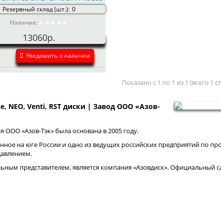
Резервный склад (шт.):
0
Наличие:
13060р.
Уведомить о наличии
Показано с 1 по 1 из 1 (всего 1 
ne, NEO, Venti, RST диски | Завод ООО «Азов-
 ООО «Азов-Тэк» была основана в 2005 году.
нное на юге России и одно из ведущих российских предприятий по про
давлением.
ным представителем, является компания «Азовдиск». Официальный са