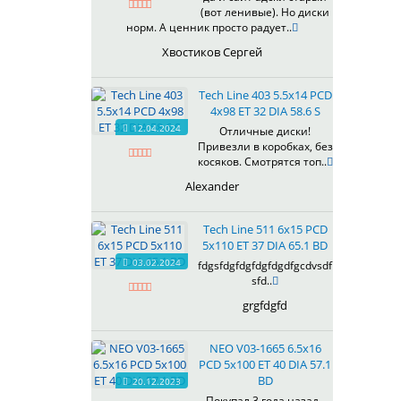
(вот ленивые). Но диски
619
норм. А ценник просто радует..
622
Хвостиков Сергей
623
624
Tech Line 403 5.5x14 PCD
625
4x98 ET 32 DIA 58.6 S
626
12.04.2024
Отличные диски!
628
Привезли в коробках, без
629
косяков. Смотрятся топ..
630
Alexander
632
633
Tech Line 511 6x15 PCD
634
5x110 ET 37 DIA 65.1 BD
635
03.02.2024
fdgsfdgfdgfdgfdgdfgcdvsdf
637
sfd..
638
grgfdgfd
639
640
NEO V03-1665 6.5x16
641
PCD 5x100 ET 40 DIA 57.1
642
BD
20.12.2023
643
Покупал 3 года назад ,