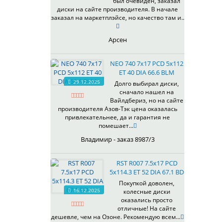
был очевиден, заказал
344
69,1
MGM
диски на сайте производителя. В начале
401
70,1
заказал на маркетплэйсе, но качество там и..
OrD
403
70,3
S
405
71,1
Арсен
SD
406
71.6
SL
408
72,6
NEO 740 7x17 PCD 5x112
W
410
73,1
ET 40 DIA 66.6 BLM
WB
29.12.2025
411
74,1
Долго выбирал диски,
WD
сначало нашел на
414
75.1
Вайлдбериз, но на сайте
415
77,8
производителя Азов-Тэк цена оказалась
417
78.1
привлекательнее, да и гарантия не
помешает...
418
84,1
420
92,5
Владимир - заказ 8987/3
422
95,1
423
98
RST R007 7.5x17 PCD
5x114.3 ET 52 DIA 67.1 BD
426
98,1
428
Покупкой доволен,
16.12.2025
колесные диски
429
оказались просто
430
отличные! На сайте
433
дешевле, чем на Озоне. Рекомендую всем...