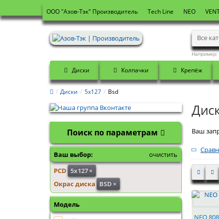
OOO "Азов-Тэк" Производитель
Tech Line
NEO
VENT
Все ка
Например:
Диски
Колпачки
Крепёж
Диски
5x127
Bsd
Диск
Ваш запр
Поиск по параметрам
Сравн
Ваш выбор:
очистить
PCD
5x127
×
Окрас диска
BSD
×
Модель
NEO 808 