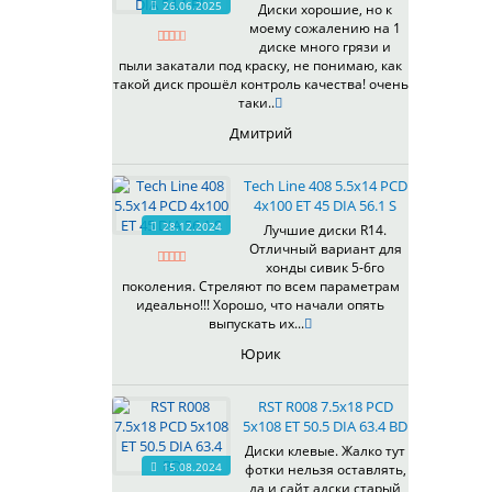
26.06.2025
Диски хорошие, но к
538
моему сожалению на 1
539
диске много грязи и
540
пыли закатали под краску, не понимаю, как
такой диск прошёл контроль качества! очень
541
таки..
543
Дмитрий
544
545
Tech Line 408 5.5x14 PCD
546
4x100 ET 45 DIA 56.1 S
547
28.12.2024
Лучшие диски R14.
548
Отличный вариант для
573
хонды сивик 5-6го
поколения. Стреляют по всем параметрам
574
идеально!!! Хорошо, что начали опять
575
выпускать их...
576
Юрик
600
602
RST R008 7.5x18 PCD
604
5x108 ET 50.5 DIA 63.4 BD
607
Диски клевые. Жалко тут
614
15.08.2024
фотки нельзя оставлять,
618
да и сайт адски старый