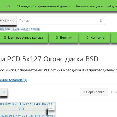
I
RST
"Азовдиск" - официальный дилер
Наличие завода в Excel дл
тегории
Введите номер модели дисков
Центровочные кольца
Вентиля
Контакты
и PCD 5x127 Окрас диска BSD
ос: Диски, с параметрами: PCD 5x127 Окрас диска BSD производитель: "
ение товаров (0)
Сортировка:
8x18 PCD 5x127 ET 40 DIA 71.6 BSD