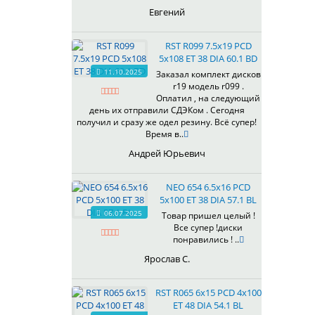
435
Евгений
437
438
RST R099 7.5x19 PCD
503
5x108 ET 38 DIA 60.1 BD
505
11.10.2025
Заказал комплект дисков
r19 модель r099 .
508
Оплатил , на следующий
509
день их отправили СДЭКом . Сегодня
511
получил и сразу же одел резину. Всё супер!
Время в..
523
524
Андрей Юрьевич
526
528
NEO 654 6.5x16 PCD
529
5x100 ET 38 DIA 57.1 BL
530
06.07.2025
Товар пришел целый !
Все супер !диски
531
понравились ! ..
532
Ярослав С.
534
535
RST R065 6x15 PCD 4x100
536
ET 48 DIA 54.1 BL
537