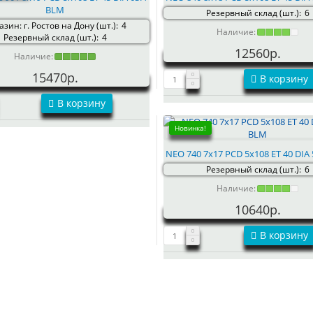
BLM
Резервный склад (шт.):
6
зин: г. Ростов на Дону (шт.):
4
Наличие:
Резервный склад (шт.):
4
12560р.
Наличие:
15470р.
В корзину
В корзину
Новинка!
NEO 740 7x17 PCD 5x108 ET 40 DIA
Резервный склад (шт.):
6
Наличие:
10640р.
В корзину