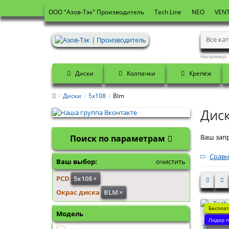
OOO "Азов-Тэк" Производитель
Tech Line
NEO
VENT
Все ка
Например:
Диски
Колпачки
Крепёж
Диски
5x108
Blm
Дис
Ваш запр
Поиск по параметрам
Сравн
Ваш выбор:
очистить
PCD
5x108
×
Окрас диска
BLM
×
Бесплат
Модель
Лидер п
Tech Lin