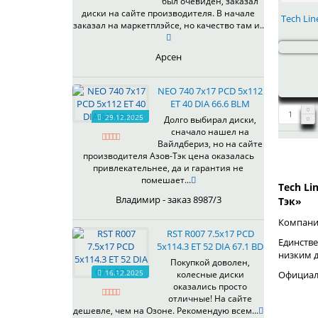
был очевиден, заказал
344
69,1
MGM
диски на сайте производителя. В начале
Tech Lin
401
70,1
заказал на маркетплэйсе, но качество там и..
OrD
403
70,3
S
405
71,1
Арсен
SD
406
71.6
SL
408
72,6
NEO 740 7x17 PCD 5x112
W
410
73,1
ET 40 DIA 66.6 BLM
WB
29.12.2025
411
74,1
Долго выбирал диски,
WD
сначало нашел на
414
75.1
Вайлдбериз, но на сайте
415
77,8
производителя Азов-Тэк цена оказалась
417
78.1
привлекательнее, да и гарантия не
помешает...
418
84,1
Tech Li
420
92,5
Владимир - заказ 8987/3
Тэк»
422
95,1
Компания
423
98
RST R007 7.5x17 PCD
Единстве
5x114.3 ET 52 DIA 67.1 BD
426
98,1
низким 
428
Покупкой доволен,
16.12.2025
Официаль
колесные диски
429
оказались просто
430
отличные! На сайте
433
дешевле, чем на Озоне. Рекомендую всем...