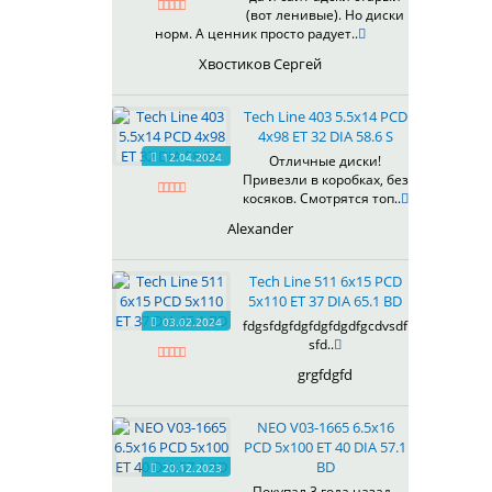
(вот ленивые). Но диски
619
норм. А ценник просто радует..
622
Хвостиков Сергей
623
624
Tech Line 403 5.5x14 PCD
625
4x98 ET 32 DIA 58.6 S
626
12.04.2024
Отличные диски!
628
Привезли в коробках, без
629
косяков. Смотрятся топ..
630
Alexander
632
633
Tech Line 511 6x15 PCD
634
5x110 ET 37 DIA 65.1 BD
635
03.02.2024
fdgsfdgfdgfdgfdgdfgcdvsdf
637
sfd..
638
grgfdgfd
639
640
NEO V03-1665 6.5x16
641
PCD 5x100 ET 40 DIA 57.1
642
BD
20.12.2023
643
Покупал 3 года назад ,