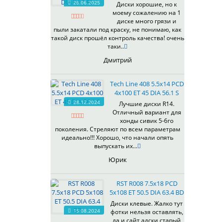
26.06.2025
Диски хорошие, но к
538
моему сожалению на 1
539
диске много грязи и
540
пыли закатали под краску, не понимаю, как
такой диск прошёл контроль качества! очень
541
таки..
543
Дмитрий
544
545
Tech Line 408 5.5x14 PCD
546
4x100 ET 45 DIA 56.1 S
547
28.12.2024
Лучшие диски R14.
548
Отличный вариант для
573
хонды сивик 5-6го
поколения. Стреляют по всем параметрам
574
идеально!!! Хорошо, что начали опять
575
выпускать их...
576
Юрик
600
602
RST R008 7.5x18 PCD
604
5x108 ET 50.5 DIA 63.4 BD
607
Диски клевые. Жалко тут
614
15.08.2024
фотки нельзя оставлять,
618
да и сайт адски старый