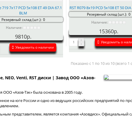
e 719 7x17 PCD 5x108 ET 49 DIA 67.1
RST R079 8x19 PCD 5x108 ET 50 DIA
BLM
Резервный склад (шт.):
0
Резервный склад (шт.):
0
Наличие:
Наличие:
15360р.
9810р.
Уведомить о нал
Уведомить о наличии
Показано с 1 по 10 из 10 (всего 1
ne, NEO, Venti, RST диски | Завод ООО «Азов-
 ООО «Азов-Тэк» была основана в 2005 году.
нное на юге России и одно из ведущих российских предприятий по про
давлением.
ным представителем, является компания «Азовдиск». Официальный са