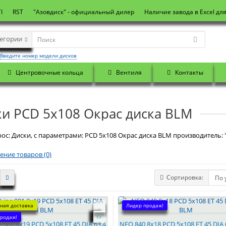
I
RST
"Азовдиск" - официальный дилер
Наличие завода в Excel дл
тегории
Введите номер модели дисков
Центровочные кольца
Вентиля
Контакты
ки PCD 5x108 Окрас диска BLM
ос: Диски, с параметрами: PCD 5x108 Окрас диска BLM производитель: 
ение товаров (0)
Сортировка:
ная доставка
Лидер продаж!
родаж!
e 901 8x19 PCD 5x108 ET 45 DIA 63.4
NEO 840 8x18 PCD 5x108 ET 45 DIA