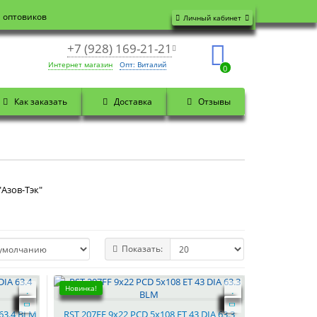
я оптовиков
Личный кабинет
+7 (928) 169-21-21
Интернет магазин
Опт: Виталий
0
Как заказать
Доставка
Отзывы
"Азов-Тэк"
Показать:
Новинка!
 63.4 BLM
RST 207FF 9x22 PCD 5x108 ET 43 DIA 63.3