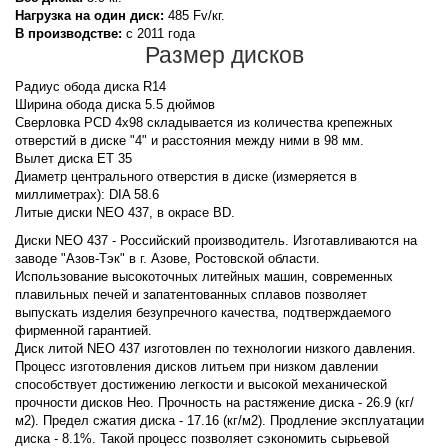
Нагрузка на один диск:
485 Fv/кг.
В производстве:
с 2011 года
Размер дисков
Радиус обода диска R14
Ширина обода диска 5.5 дюймов
Сверловка PCD 4x98 складывается из количества крепежных
отверстий в диске "4" и расстояния между ними в 98 мм.
Вылет диска ET 35
Диаметр центрального отверстия в диске (измеряется в
миллиметрах): DIA 58.6
Литые диски NEO 437, в окрасе BD.
Диски NEO 437 - Российский производитель. Изготавливаются на
заводе "Азов-Тэк" в г. Азове, Ростовской области.
Использование высокоточных литейных машин, современных
плавильных печей и запатентованных сплавов позволяет
выпускать изделия безупречного качества, подтверждаемого
фирменной гарантией.
Диск литой NEO 437 изготовлен по технологии низкого давления.
Процесс изготовления дисков литьем при низком давлении
способствует достижению легкости и высокой механической
прочности дисков Нео. Прочность на растяжение диска - 26.9 (кг/
м2). Предел сжатия диска - 17.16 (кг/м2). Продление эксплуатации
диска - 8.1%. Такой процесс позволяет сэкономить сырьевой