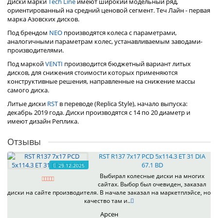
Диски марки
Tech Line
имеют широкий модельный ряд,
ориентированный на средний ценовой сегмент. Теч Лайн - первая
марка Азовских дисков.
Под брендом
NEO
производятся колеса с параметрами,
аналогичными параметрам колес, устанавливаемым заводами-
производителями.
Под маркой
VENTI
производится бюджетный вариант литых
дисков, для снижения стоимости которых применяются
конструктивные решения, направленные на снижение массы
самого диска.
Литые диски
RST
в переводе (Replica Style), начало выпуска:
декабрь 2019 года. Диски производятся с 14 по 20 диаметр и
имеют дизайн Реплика.
Отзывы
RST R137 7x17 PCD 5x114.3 ET 31 DIA
67.1 BD
29.12.2025
Выбирал колесные диски на многих
сайтах. Выбор был очевиден, заказал
диски на сайте производителя. В начале заказал на маркетплэйсе, но
качество там и..
Арсен