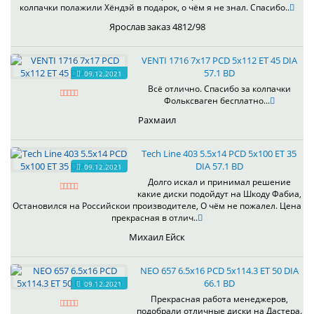
колпачки полажили Хёндэй в подарок, о чём я не знал. Спасибо..
Ярослав заказ 4812/98
VENTI 1716 7x17 PCD 5x112 ET 45 DIA
57.1 BD
09.12.2021
Всё отлично. Спасибо за колпачки
Фольксваген бесплатно...
Рахмаил
Tech Line 403 5.5x14 PCD 5x100 ET 35
DIA 57.1 BD
09.12.2021
Долго искал и принимал решение
какие диски подойдут на Шкоду Фабиа,
Остановился на Российскои производителе, О чём не пожалел. Цена
прекрасная в отлич..
Михаил Ейск
NEO 657 6.5x16 PCD 5x114.3 ET 50 DIA
66.1 BD
09.12.2021
Прекрасная работа менеджеров,
подобрали отличные диски на Дастера.