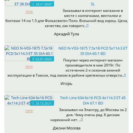
SL
28.01.2022
Заказывал в интернет магазине в
месте с колпачками, вентиляи и
болтами 14 на 1.5 для Фольксваген Поло. Внешний вид хорош. Цена,
качество, как говоритс..
Аркадий Тула
NEO N-V03-1875 7.5x18 PCD 5x114.3 ET
35 DIA 60.1 BD
23.01.2022
Покупал через интернет-магазин
производителя в мае 2019г. По
истечение 2-х сезонов зимней
эксплуатации в Томске, под лаком в районе крепежных отверсти..
Игорь
Tech Line 634 6x16 PCD 4x114.3 ET 45
DIA 67.1 BD
20.12.2021
Заказывал на Элантру, до Москвы за 2
дня. Чему очень рад. К дискам
нареканий нет. ..
Джони Москва