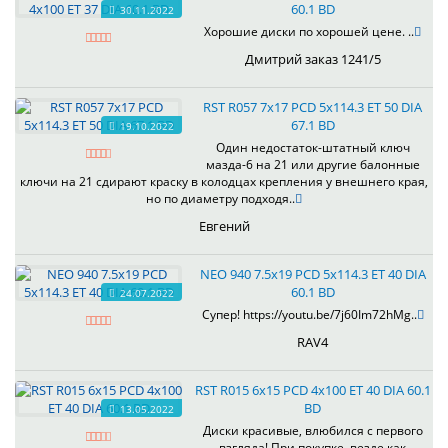
60.1 BD
30.11.2022
Хорошие диски по хорошей цене. ..
Дмитрий заказ 1241/5
RST R057 7x17 PCD 5x114.3 ET 50 DIA
67.1 BD
19.10.2022
Один недостаток-штатный ключ
мазда-6 на 21 или другие балонные
ключи на 21 сдирают краску в колодцах крепления у внешнего края,
но по диаметру подходя..
Евгений
NEO 940 7.5x19 PCD 5x114.3 ET 40 DIA
60.1 BD
24.07.2022
Супер! https://youtu.be/7j60Im72hMg..
RAV4
RST R015 6x15 PCD 4x100 ET 40 DIA 60.1
BD
13.05.2022
Диски красивые, влюбился с первого
взгляда! При покупке, везде как