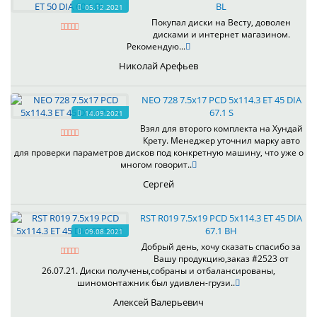
BL
05.12.2021
Покупал диски на Весту, доволен
дисками и интернет магазином.
Рекомендую...
Николай Арефьев
NEO 728 7.5x17 PCD 5x114.3 ET 45 DIA
67.1 S
14.09.2021
Взял для второго комплекта на Хундай
Крету. Менеджер уточнил марку авто
для проверки параметров дисков под конкретную машину, что уже о
многом говорит..
Сергей
RST R019 7.5x19 PCD 5x114.3 ET 45 DIA
67.1 BH
09.08.2021
Добрый день, хочу сказать спасибо за
Вашу продукцию,заказ #2523 от
26.07.21. Диски получены,собраны и отбалансированы,
шиномонтажник был удивлен-грузи..
Алексей Валерьевич