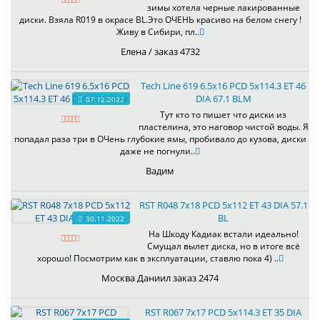
зимы хотела черные лакированные
диски. Взяла R019 в окрасе BL.Это ОЧЕНЬ красиво на белом снегу !
Живу в Сибири, пл..
Елена / заказ 4732
Tech Line 619 6.5x16 PCD 5x114.3 ET 46
DIA 67.1 BLM
07.12.2022
Тут кто то пишет что диски из
пластелина, это наговор чистой воды. Я
попадал раза три в ОЧень глубокие ямы, пробивало до кузова, диски
даже не погнули..
Вадим
RST R048 7x18 PCD 5x112 ET 43 DIA 57.1
BL
30.11.2022
На Шкоду Кадиак встали идеально!
Смущал вылет диска, но в итоге всё
хорошо! Посмотрим как в эксплуатации, ставлю пока 4) ..
Москва Даниил заказ 2474
RST R067 7x17 PCD 5x114.3 ET 35 DIA