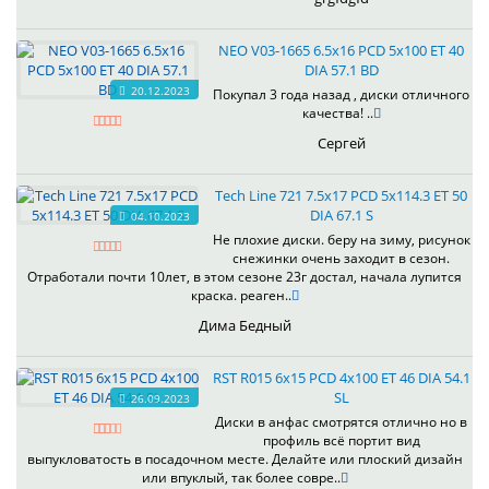
NEO V03-1665 6.5x16 PCD 5x100 ET 40
DIA 57.1 BD
20.12.2023
Покупал 3 года назад , диски отличного
качества! ..
Сергей
Tech Line 721 7.5x17 PCD 5x114.3 ET 50
DIA 67.1 S
04.10.2023
Не плохие диски. беру на зиму, рисунок
снежинки очень заходит в сезон.
Отработали почти 10лет, в этом сезоне 23г достал, начала лупится
краска. реаген..
Дима Бедный
RST R015 6x15 PCD 4x100 ET 46 DIA 54.1
SL
26.09.2023
Диски в анфас смотрятся отлично но в
профиль всё портит вид
выпукловатость в посадочном месте. Делайте или плоский дизайн
или впуклый, так более совре..