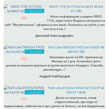
VENTI 1716 7x17 PCD 5x108 ET 45 DIA
67.1 BD
22.07.2021
Искал информацию о модели VENTI
1716, через поиск Яндекса наткнулся на
сайт "Мосавтошина", оформил у них заказ. Оказалось на сайте у них
они есть в на..
Дмитрий Александрович
Tech Line 739 6.5x17 PCD 5x114.3 ET 40
DIA 67.1 BD
13.07.2021
Заказывал диски на KIA, приехали до
Москвы за 2 дня. Установил, фото
дисков на машине выложил в группе вконтакте Азовдиск. Спасибо,
рекомендую...
Андрей Хлебородов
Tech Line 619 6.5x16 PCD 5x114.3 ET 46
DIA 67.1 BLM
12.07.2021
Диски из пластилина, сплав
отвратительный, при езде по
подмосковью, избегаю ям и прч, диски не бились, но все квадратные,