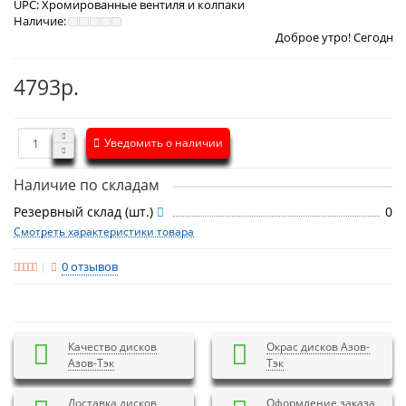
UPC:
Хромированные вентиля и колпаки
Наличие:
Доброе утро! Сегодня
Четверг 6 ав
4793р.
Уведомить о наличии
Наличие по складам
Резервный склад (шт.)
0
Смотреть характеристики товара
0 отзывов
Качество дисков
Окрас дисков Азов-
Азов-Тэк
Тэк
Доставка дисков
Оформление заказа