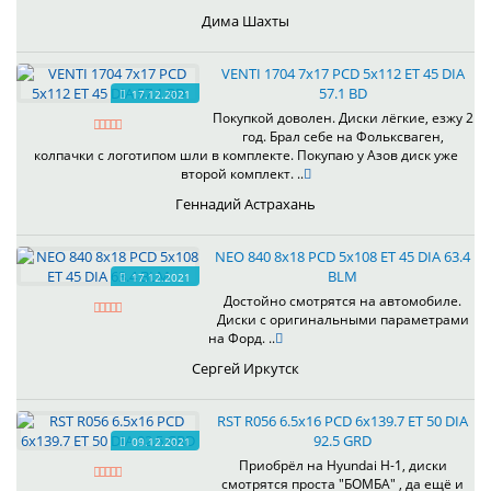
Дима Шахты
VENTI 1704 7x17 PCD 5x112 ET 45 DIA
57.1 BD
17.12.2021
Покупкой доволен. Диски лёгкие, езжу 2
год. Брал себе на Фольксваген,
колпачки с логотипом шли в комплекте. Покупаю у Азов диск уже
второй комплект. ..
Геннадий Астрахань
NEO 840 8x18 PCD 5x108 ET 45 DIA 63.4
BLM
17.12.2021
Достойно смотрятся на автомобиле.
Диски с оригинальными параметрами
на Форд. ..
Сергей Иркутск
RST R056 6.5x16 PCD 6x139.7 ET 50 DIA
92.5 GRD
09.12.2021
Приобрёл на Hyundai H-1, диски
смотрятся проста "БОМБА" , да ещё и