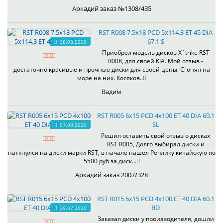
Аркадий заказ №1308/435
RST R008 7.5x18 PCD 5x114.3 ET 45 DIA
67.1 S
08.08.2020
Приобрёл модель дисков X`trike RST
R008, для своей KIA. Мой отзыв -
достаточно красивые и прочные диски для своей цены. Сгонял на
море на них. Косяков..
Вадим
RST R005 6x15 PCD 4x100 ET 40 DIA 60.1
SL
07.08.2020
Решил оставить свой отзыв о дисках
RST R005, Долго выбирал диски и
наткнулся на диски марки RST, в начале нашёл Реплику китайскую по
5500 руб за диск...
Аркадий заказ 2007/328
RST R015 6x15 PCD 4x100 ET 40 DIA 60.1
BD
25.07.2020
Заказал диски у производителя, дошли