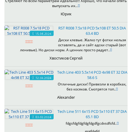
Стреляют по всем параметрам идеально!!! Хорошо, что начали опять
выпускать их...
Юрик
RST R008 7.5x18 PCD 5x108 ET 50.5 DIA
63.4 BD
15.08.2024
Диски клевые. Жалко тут фотки нельзя
оставлять, да и сайт адски старый (вот
ленивые). Но диски норм. А ценник просто радует..
Хвостиков Сергей
Tech Line 403 5.5x14 PCD 4x98 ET 32 DIA
58.6 S
12.04.2024
Отличные диски! Привезли в коробках,
без косяков. Смотрятся топ..
Alexander
Tech Line 511 6x15 PCD 5x110 ET 37 DIA
65.1 BD
03.02.2024
fdgsfdgfdgfdgfdgdfgcdvsdfsfd..
grgfdgfd