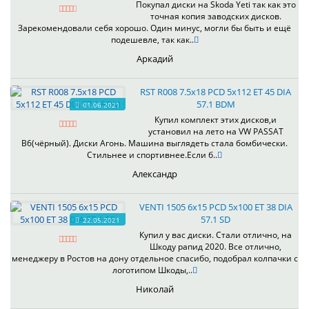
Покупал диски на Skoda Yeti так как это
точная копия заводских дисков.
Зарекомендовали себя хорошо. Один минус, могли бы быть и ещё
подешевле, так как..
Аркадий
RST R008 7.5x18 PCD 5x112 ET 45 DIA
57.1 BDM
01.06.2021
Купил комплект этих дисков,и
установил на лето на VW PASSAT
B6(чёрный). Диски Агонь. Машина выглядеть стала бомбически.
Стильнее и спортивнее.Если б..
Александр
VENTI 1505 6x15 PCD 5x100 ET 38 DIA
57.1 SD
22.05.2021
Купил у вас диски. Стали отлично, на
Шкоду рапид 2020. Все отлично,
менеджеру в Ростов на дону отдельное спасибо, подобрал колпачки с
логотипом Шкоды,..
Николай