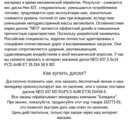
материал и время механической обработки. Результат - снижается
вес диска Нео 437, следовательно: уменьшается потребляемое
топливо, продлевается срок эксплуатации шин, значительно
снижается уровень толчков от шин при вождении, вследствие
уменьшения неподрессоренной массы автомобиля. Особенностями
марки дисков "NEO" являются эффектный дизайн и повышенные
прочностные характеристики. Поскольку разработкой занимались
Российские специалисты, изделия полностью адаптированы к
специфике отечественных дорог и воспринимаемых нагрузок. Они
хорошо сопротивляются ударным, разламывающим,
сдавливающим воздействиям и иной механической агрессии. У нас
вы сможете заказать в интернет магазине диски NEO 437 5.5x14
PCD 4x98 ET 35 DIA 58.6 BD
Как купить диски?
Достаточно позвонить нам, или заказать бесплатный звонок и наш
менеджер проконсультирует вас по наличию, или о сроках поставки
дисков NEO 437 BD R14*5.5 4x98 ET35 DIA58.6.
Все заказы обрабатывают менеджеры компании "Азовдиск".
При звонке, пожалуйста, продиктуйте этот код товара 102771-01,
это позволит быстрее дать нам ответ по наличию.
Цена действительна, только при заказе через наш интернет
магазин.