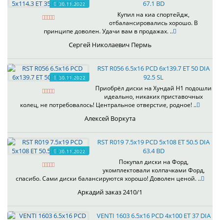
67.1 BD
30.11.2022
Купил на киа спортейдж,
отбалансировались хорошо. В
принципе доволен. Удачи вам в продажах. ..
Сергей Николаевич Пермь
RST R056 6.5x16 PCD 6x139.7 ET 50 DIA
92.5 SL
30.11.2022
Приобрёл диски на Хундай H1 подошли
идеально, никаких приставочных
колец, не потребовалось! Центральное отверстие, родное! ..
Алексей Воркута
RST R019 7.5x19 PCD 5x108 ET 50.5 DIA
63.4 BD
30.11.2022
Покупал диски на Форд,
укомплектовали колпачками Форд,
спасибо. Сами диски балансируются хорошо! Доволен ценой. ..
Аркадий заказ 2410/1
VENTI 1603 6.5x16 PCD 4x100 ET 37 DIA