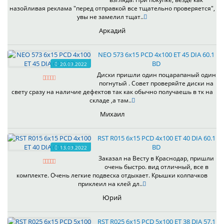
назойливая реклама "перед отправкой все тщательно проверяется",
увы не замелил тщат..
Аркадий
NEO 573 6x15 PCD 4x100 ET 45 DIA 60.1
BD
20.03.2022
Диски пришли один поцарапаный один
погнутый . Совет проверяйте диски на
свету сразу на наличие дефектов так как обычно получаешь в тк на
складе ,а там..
Михаил
RST R015 6x15 PCD 4x100 ET 40 DIA 60.1
BD
13.03.2022
Заказал на Весту в Краснодар, пришли
очень быстро. вид отличный, все в
комплекте. Очень легкие подвеска отдыхает. Крышки колпачков
приклеил на клей дл..
Юрий
RST R025 6x15 PCD 5x100 ET 38 DIA 57.1