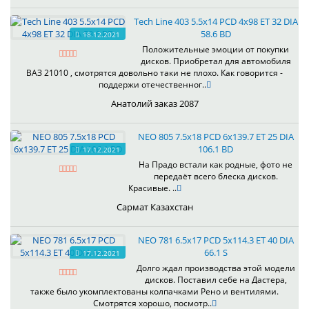
Tech Line 403 5.5x14 PCD 4x98 ET 32 DIA
58.6 BD
18.12.2021
Положительные эмоции от покупки
дисков. Приобретал для автомобиля
ВАЗ 21010 , смотрятся довольно таки не плохо. Как говорится -
поддержи отечественног..
Анатолий заказ 2087
NEO 805 7.5x18 PCD 6x139.7 ET 25 DIA
106.1 BD
17.12.2021
На Прадо встали как родные, фото не
передаёт всего блеска дисков.
Красивые. ..
Сармат Казахстан
NEO 781 6.5x17 PCD 5x114.3 ET 40 DIA
66.1 S
17.12.2021
Долго ждал производства этой модели
дисков. Поставил себе на Дастера,
также было укомплектованы колпачками Рено и вентилями.
Смотрятся хорошо, посмотр..