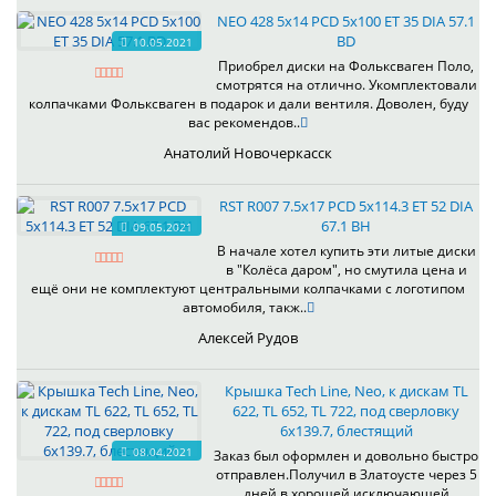
NEO 428 5x14 PCD 5x100 ET 35 DIA 57.1
BD
10.05.2021
Приобрел диски на Фольксваген Поло,
смотрятся на отлично. Укомплектовали
колпачками Фольксваген в подарок и дали вентиля. Доволен, буду
вас рекомендов..
Анатолий Новочеркасск
RST R007 7.5x17 PCD 5x114.3 ET 52 DIA
67.1 BH
09.05.2021
В начале хотел купить эти литые диски
в "Колёса даром", но смутила цена и
ещё они не комплектуют центральными колпачками с логотипом
автомобиля, такж..
Алексей Рудов
Крышка Tech Line, Neo, к дискам TL
622, TL 652, TL 722, под сверловку
6х139.7, блестящий
08.04.2021
Заказ был оформлен и довольно быстро
отправлен.Получил в Златоусте через 5
дней в хорошей,исключающей