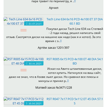
пара травит по периметру, я ..
Арчил
Tech Line 634 6x16 PCD 4x100 ET 37 DIA
60.1 BD
03.07.2021
Покупал диски Tech Line 634 на Степвей
- 2 года назад, решил написать свой
отзыв. Смотрятся диски на машине как надо (как я и хотел). За это
время с э..
Артём заказ 1201/397
RST R005 6x15 PCD 4x100 ET 48 DIA 54.1
BD
30.06.2021
Искал на Авито штампованные диски,
хотел купить. Наткнулся на ваш сайт,
даже не знал, что в Азове льют диски. Но сравнил все плюсы и
минусы и принял р..
Матвей заказ №3471/228
RST R047 7x17 PCD 5x112 ET 45 DIA 57.1
S
30.06.2021