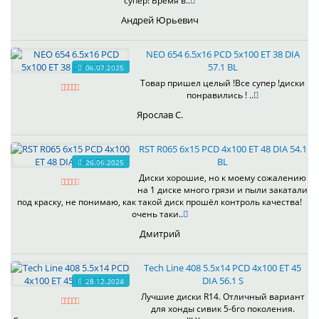
супер! Время в..
Андрей Юрьевич
NEO 654 6.5x16 PCD 5x100 ET 38 DIA
57.1 BL
06.07.2025
Товар пришел целый !Все супер !диски
понравились ! ..
Ярослав С.
RST R065 6x15 PCD 4x100 ET 48 DIA 54.1
BL
26.06.2025
Диски хорошие, но к моему сожалению
на 1 диске много грязи и пыли закатали
под краску, не понимаю, как такой диск прошёл контроль качества!
очень таки..
Дмитрий
Tech Line 408 5.5x14 PCD 4x100 ET 45
DIA 56.1 S
28.12.2024
Лучшие диски R14. Отличный вариант
для хонды сивик 5-6го поколения.