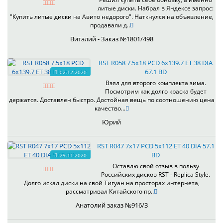
литые диски. Набрал в Яндексе запрос:
"Купить литые диски на Авито недорого". Наткнулся на объявление,
продавали д..
Виталий - Заказ №1801/498
RST R058 7.5x18 PCD 6x139.7 ET 38 DIA
67.1 BD
02.12.2020
Взял для второго комплекта зима.
Посмотрим как долго краска будет
держатся. Доставлен быстро. Достойная вещь по соотношению цена
качество...
Юрий
RST R047 7x17 PCD 5x112 ET 40 DIA 57.1
BD
29.11.2020
Оставлю свой отзыв в пользу
Российских дисков RST - Replica Style.
Долго искал диски на свой Тигуан на просторах интернета,
рассматривал Китайского пр..
Анатолий заказ №916/3