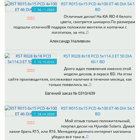
RST R015 6x15 PCD 4x100 ET 46 DIA 54.1
BD
06.11.2020
Отличные диски! На KIA RIO 4 белого
цвета, смотрятся шикарно.По размерам
подошли отлично!В подарок положили вентели и колпачки с
логотипом, за что..
Александр Наливкин
RST R028 8x18 PCD 5x114.3 ET 50 DIA
60.1 BD
16.10.2020
Долго ждал появления именно этой
модели дисков, в окрасе BD. На этом
сайте производителя, отслеживал наличие в течении месяца, как
только появились за..
Евгений заказ № 0310/439
RST R015 6x15 PCD 4x100 ET 46 DIA 54.1
BD
28.08.2020
Мой отзыв только положительный,
покупал диски на Hyundai Solaris. Думал
какие брать R15, или R16. Менеджер данного интернет магазина
убедил всё таки в..