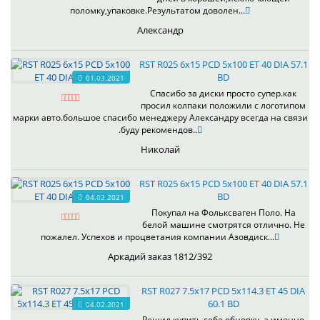
поломку,упаковке.Результатом доволен...
Александр
RST R025 6x15 PCD 5x100 ET 40 DIA 57.1
BD
01.03.2021
Спасибо за диски просто супер.как
просил колпаки положили с логотипом
марки авто.большое спасибо менеджеру Александру всегда на связи
.буду рекомендов..
Николай
RST R025 6x15 PCD 5x100 ET 40 DIA 57.1
BD
04.02.2021
Покупал на Фольксваген Поло. На
белой машине смотрятся отлично. Не
пожалел. Успехов и процветания компании Азовдиск...
Аркадий заказ 1812/392
RST R027 7.5x17 PCD 5x114.3 ET 45 DIA
60.1 BD
04.02.2021
Решил купить себе обновку, а именно