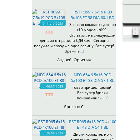
437
438
RST R099 7.5x19 PCD
503
5x108 ET 38 DIA 60.1 BD
505
11.10.2025
Заказал комплект дисков
r19 модель r099 .
508
Оплатил , на следующий
509
день их отправили СДЭКом . Сегодня
511
получил и сразу же одел резину. Всё супер!
Время в..
523
524
Андрей Юрьевич
526
528
NEO 654 6.5x16 PCD
529
5x100 ET 38 DIA 57.1 BL
530
06.07.2025
Товар пришел целый !
Все супер !диски
531
понравились ! ..
532
Ярослав С.
534
535
RST R065 6x15 PCD 4x100
536
ET 48 DIA 54.1 BL
537
26.06.2025
Диски хорошие, но к
538
моему сожалению на 1