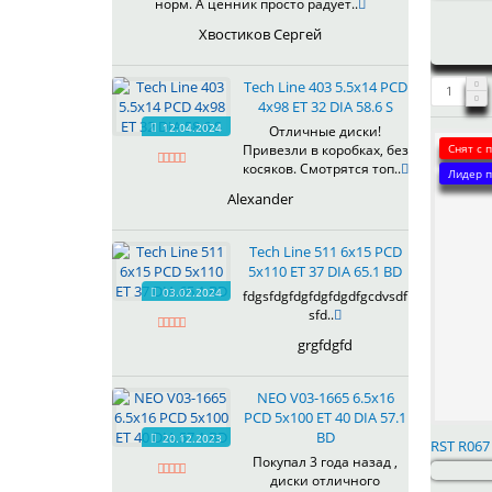
норм. А ценник просто радует..
622
Хвостиков Сергей
623
624
Tech Line 403 5.5x14 PCD
625
4x98 ET 32 DIA 58.6 S
626
12.04.2024
Отличные диски!
628
Снят с 
Привезли в коробках, без
629
косяков. Смотрятся топ..
Лидер п
630
Alexander
632
633
Tech Line 511 6x15 PCD
634
5x110 ET 37 DIA 65.1 BD
635
03.02.2024
fdgsfdgfdgfdgfdgdfgcdvsdf
637
sfd..
638
grgfdgfd
639
640
NEO V03-1665 6.5x16
641
PCD 5x100 ET 40 DIA 57.1
642
BD
20.12.2023
RST R067
643
Покупал 3 года назад ,
диски отличного
644