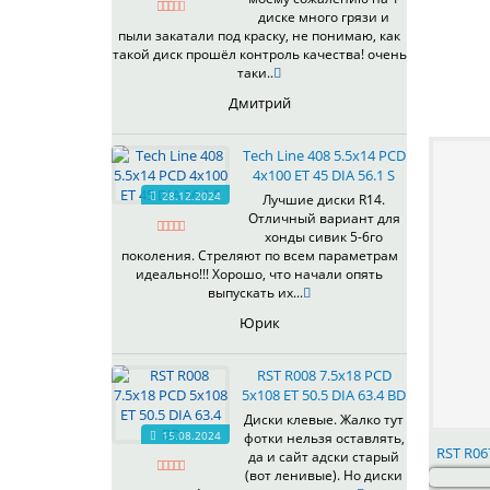
539
диске много грязи и
540
пыли закатали под краску, не понимаю, как
такой диск прошёл контроль качества! очень
541
таки..
543
Дмитрий
544
545
Tech Line 408 5.5x14 PCD
546
4x100 ET 45 DIA 56.1 S
547
28.12.2024
Лучшие диски R14.
548
Отличный вариант для
573
хонды сивик 5-6го
поколения. Стреляют по всем параметрам
574
идеально!!! Хорошо, что начали опять
575
выпускать их...
576
Юрик
600
602
RST R008 7.5x18 PCD
604
5x108 ET 50.5 DIA 63.4 BD
607
Диски клевые. Жалко тут
614
15.08.2024
фотки нельзя оставлять,
RST R067
618
да и сайт адски старый
(вот ленивые). Но диски
619