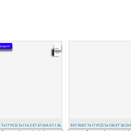
родаж!
 7x17 PCD 5x114.3 ET 47 DIA 67.1 BL
RST R067 7x17 PCD 5x108 ET 36 DIA