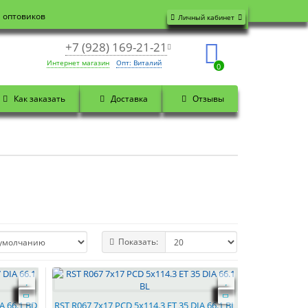
я оптовиков
Личный кабинет
+7 (928) 169-21-21
Интернет магазин
Опт: Виталий
0
Как заказать
Доставка
Отзывы
Показать:
A 66.1 BD
RST R067 7x17 PCD 5x114.3 ET 35 DIA 66.1 BL