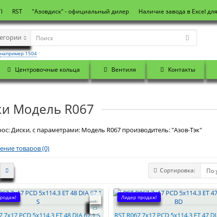
I
RST
"Азовдиск" - официальный дилер
Наличие завода в Excel дл
тегории
например 1504
Центровочные кольца
Вентиля
Контакты
ки Модель R067
ос: Диски, с параметрами: Модель R067 производитель: "Азов-Тэк"
ение товаров (0)
Сортировка:
родаж!
Лидер продаж!
 7x17 PCD 5x114.3 ET 48 DIA 67.1 S
RST R067 7x17 PCD 5x114.3 ET 47 DI