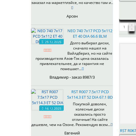
401
70,1
заказал на маркетплэйсе, но качество там и..
OrD
403
70,3
S
405
71,1
Арсен
SD
406
71.6
SL
408
72,6
NEO 740 7x17 PCD 5x112
W
410
73,1
ET 40 DIA 66.6 BLM
WB
29.12.2025
411
74,1
Долго выбирал диски,
WD
сначало нашел на
414
75.1
Вайлдбериз, но на сайте
415
77,8
производителя Азов-Тэк цена оказалась
417
78.1
привлекательнее, да и гарантия не
помешает...
418
84,1
420
92,5
Владимир - заказ 8987/3
422
95,1
423
98
RST R007 7.5x17 PCD
5x114.3 ET 52 DIA 67.1 BD
426
98,1
428
Покупкой доволен,
16.12.2025
колесные диски
429
оказались просто
430
отличные! На сайте
433
дешевле, чем на Озоне. Рекомендую всем...
RST R067
435
Евгений