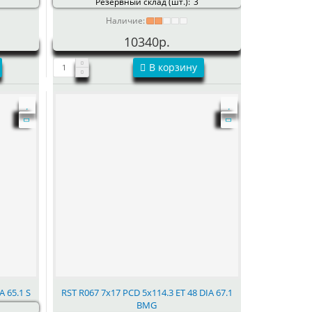
Резервный склад (шт.):
3
Наличие:
10340р.
В корзину
A 65.1 S
RST R067 7x17 PCD 5x114.3 ET 48 DIA 67.1
BMG