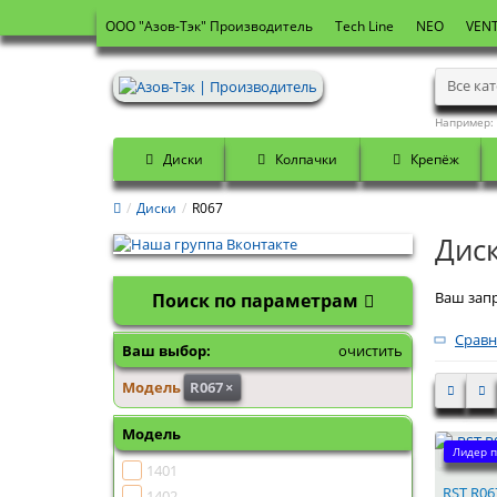
OOO "Азов-Тэк" Производитель
Tech Line
NEO
VENT
Все ка
Например:
Диски
Колпачки
Крепёж
Диски
R067
Дис
Ваш запр
Поиск по параметрам
Сравн
Ваш выбор:
очистить
Модель
R067
×
Модель
Лидер п
1401
RST R067
1402