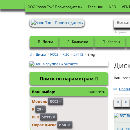
OOO "Азов-Тэк" Производитель
Tech Line
NEO
VENT
Все ка
Например:
Диски
Колпачки
Крепёж
Диски
R002
R 20
5x112
Bmg
Дис
Ваш запр
Поиск по параметрам
Сравн
Ваш выбор:
очистить
Модель
R002
×
R
20
×
PCD
5x112
×
Окрас диска
BMG
×
RST R00