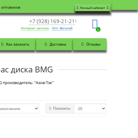
я оптовиков
Личный кабинет
+7 (928) 169-21-21
Интернет магазин
Опт: Виталий
0
Как заказать
Доставка
Отзывы
рас диска BMG
G производитель: "Азов-Тэк"
Показать: