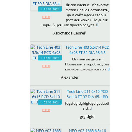
607
Диски клевые. Жалко тут
614
15.08.2024
фотки нельзя оставлять,
618
да и сайт адски старый
(вот ленивые). Но диски
619
норм. А ценник просто радует..
622
Хвостиков Сергей
623
624
Tech Line 403 5.5x14 PCD
625
4x98 ET 32 DIA 58.6 S
626
12.04.2024
Отличные диски!
628
Привезли в коробках, без
629
косяков. Смотрятся топ..
630
Alexander
632
633
Tech Line 511 6x15 PCD
634
5x110 ET 37 DIA 65.1 BD
635
03.02.2024
fdgsfdgfdgfdgfdgdfgcdvsdf
637
sfd..
638
grgfdgfd
639
640
NEO V03-1665 6.5x16