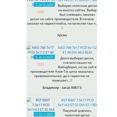
HB
336
66,6
29.12.2025
Выбирал колесные диски
HS
на многих сайтах. Выбор
337
67,1
MG
был очевиден, заказал
344
69,1
MGM
диски на сайте производителя. В начале
401
70,1
заказал на маркетплэйсе, но качество там и..
OrD
403
70,3
S
405
71,1
Арсен
SD
406
71.6
SL
408
72,6
NEO 740 7x17 PCD 5x112
W
410
73,1
ET 40 DIA 66.6 BLM
WB
29.12.2025
411
74,1
Долго выбирал диски,
WD
сначало нашел на
414
75.1
Вайлдбериз, но на сайте
415
77,8
производителя Азов-Тэк цена оказалась
417
78.1
привлекательнее, да и гарантия не
помешает...
418
84,1
420
92,5
Владимир - заказ 8987/3
422
95,1
423
98
RST R007 7.5x17 PCD
5x114.3 ET 52 DIA 67.1 BD
426
98,1
428
Покупкой доволен,
16.12.2025
колесные диски
429