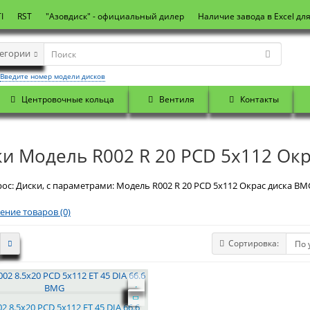
I
RST
"Азовдиск" - официальный дилер
Наличие завода в Excel дл
тегории
Введите номер модели дисков
Центровочные кольца
Вентиля
Контакты
ки Модель R002 R 20 PCD 5x112 Ок
ос: Диски, с параметрами: Модель R002 R 20 PCD 5x112 Окрас диска BM
ение товаров (0)
Сортировка:
2 8.5x20 PCD 5x112 ET 45 DIA 66.6