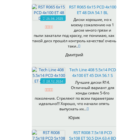
535
RST R065 6x15 PCD 4x100
536
ET 48 DIA 54.1 BL
537
26.06.2025
Диски хорошие, но к
538
моему сожалению на 1
539
диске много грязи и
540
пыли закатали под краску, не понимаю, как
такой диск прошёл контроль качества! очень
541
таки..
543
Дмитрий
544
545
Tech Line 408 5.5x14 PCD
546
4x100 ET 45 DIA 56.1 S
547
28.12.2024
Лучшие диски R14.
548
Отличный вариант для
573
хонды сивик 5-6го
поколения. Стреляют по всем параметрам
574
идеально!!! Хорошо, что начали опять
575
выпускать их...
576
Юрик
600
602
RST R008 7.5x18 PCD
604
5x108 ET 50.5 DIA 63.4 BD