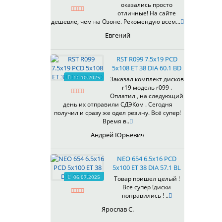
оказались просто
430
отличные! На сайте
433
дешевле, чем на Озоне. Рекомендую всем...
435
Евгений
437
438
RST R099 7.5x19 PCD
503
5x108 ET 38 DIA 60.1 BD
505
11.10.2025
Заказал комплект дисков
r19 модель r099 .
508
Оплатил , на следующий
509
день их отправили СДЭКом . Сегодня
511
получил и сразу же одел резину. Всё супер!
Время в..
523
524
Андрей Юрьевич
526
528
NEO 654 6.5x16 PCD
529
5x100 ET 38 DIA 57.1 BL
530
06.07.2025
Товар пришел целый !
Все супер !диски
531
понравились ! ..
532
Ярослав С.
534