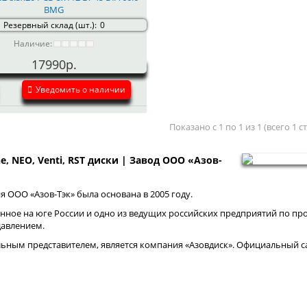
BMG
Резервный склад (шт.):
0
Наличие:
17990р.
Уведомить о наличии
Показано с 1 по 1 из 1 (всего 1 
ne, NEO, Venti, RST диски | Завод ООО «Азов-
 ООО «Азов-Тэк» была основана в 2005 году.
нное на юге России и одно из ведущих российских предприятий по про
давлением.
ным представителем, является компания «Азовдиск». Официальный са