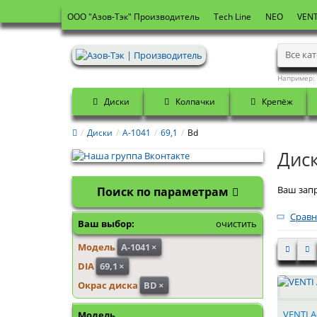
OOO "Азов-Тэк" Производитель
Tech Line
NEO
VENT
Все ка
Например:
Диски
Колпачки
Крепёж
Диски
А-1041
69,1
Bd
Диск
Ваш запр
Поиск по параметрам
Сравн
Ваш выбор:
очистить
Модель
А-1041
×
DIA
69,1
×
Окрас диска
BD
×
VENTI А
Модель