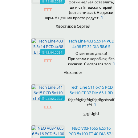
15.08.2024
фотки нельзя оставлять,
618
да и сайт адски старый
(вот ленивые). Но диски
619
норм. А ценник просто радует..
622
Хвостиков Сергей
623
624
Tech Line 403 5.5x14 PCD
625
4x98 ET 32 DIA 58.6 S
626
12.04.2024
Отличные диски!
628
Привезли в коробках, без
629
косяков. Смотрятся топ..
630
Alexander
632
633
Tech Line 511 6x15 PCD
634
5x110 ET 37 DIA 65.1 BD
635
03.02.2024
fdgsfdgfdgfdgfdgdfgcdvsdf
637
sfd..
638
grgfdgfd
639
640
NEO V03-1665 6.5x16
641
PCD 5x100 ET 40 DIA 57.1