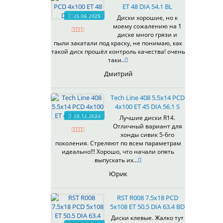
ET 48 DIA 54.1 BL
537
26.06.2025
Диски хорошие, но к
538
моему сожалению на 1
539
диске много грязи и
540
пыли закатали под краску, не понимаю, как
такой диск прошёл контроль качества! очень
541
таки..
543
Дмитрий
544
545
Tech Line 408 5.5x14 PCD
546
4x100 ET 45 DIA 56.1 S
547
28.12.2024
Лучшие диски R14.
548
Отличный вариант для
573
хонды сивик 5-6го
поколения. Стреляют по всем параметрам
574
идеально!!! Хорошо, что начали опять
575
выпускать их...
576
Юрик
600
602
RST R008 7.5x18 PCD
604
5x108 ET 50.5 DIA 63.4 BD
607
Диски клевые. Жалко тут
614