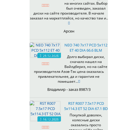
на многих сайтах. Выбор
337
67,1
MG
был очевиден, заказал
344
69,1
MGM
диски на сайте производителя. В начале
401
70,1
заказал на маркетплэйсе, но качество там и..
OrD
403
70,3
S
405
71,1
Арсен
SD
406
71.6
SL
408
72,6
NEO 740 7x17 PCD 5x112
W
410
73,1
ET 40 DIA 66.6 BLM
WB
29.12.2025
411
74,1
Долго выбирал диски,
WD
сначало нашел на
414
75.1
Вайлдбериз, но на сайте
415
77,8
производителя Азов-Тэк цена оказалась
417
78.1
привлекательнее, да и гарантия не
помешает...
418
84,1
420
92,5
Владимир - заказ 8987/3
422
95,1
423
98
RST R007 7.5x17 PCD
5x114.3 ET 52 DIA 67.1 BD
426
98,1
428
Покупкой доволен,
16.12.2025
колесные диски
429
оказались просто
430
отличные! На сайте