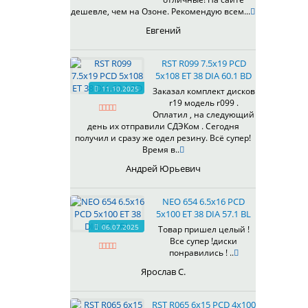
433
дешевле, чем на Озоне. Рекомендую всем...
435
Евгений
437
438
RST R099 7.5x19 PCD
503
5x108 ET 38 DIA 60.1 BD
505
11.10.2025
Заказал комплект дисков
r19 модель r099 .
508
Оплатил , на следующий
509
день их отправили СДЭКом . Сегодня
511
получил и сразу же одел резину. Всё супер!
Время в..
523
524
Андрей Юрьевич
526
528
NEO 654 6.5x16 PCD
529
5x100 ET 38 DIA 57.1 BL
530
06.07.2025
Товар пришел целый !
Все супер !диски
531
понравились ! ..
532
Ярослав С.
534
535
RST R065 6x15 PCD 4x100
536