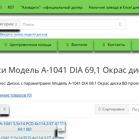
I
RST
"Азовдиск" - официальный дилер
Наличие завода в Excel дл
тегории
Введите номер модели дисков
Центровочные кольца
Вентиля
Контакты
и Модель А-1041 DIA 69,1 Окрас ди
ос: Диски, с параметрами: Модель А-1041 DIA 69,1 Окрас диска BD произ
ение товаров (0)
Сортировка:
-1041 5.5x14 PCD 4x114.3 ET 43 DIA