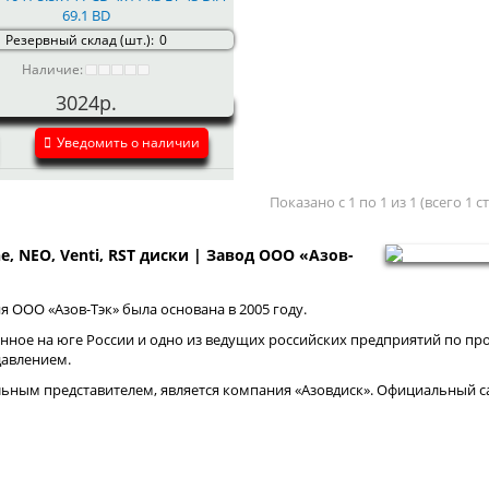
69.1 BD
Резервный склад (шт.):
0
Наличие:
3024р.
Уведомить о наличии
Показано с 1 по 1 из 1 (всего 1 
ne, NEO, Venti, RST диски | Завод ООО «Азов-
 ООО «Азов-Тэк» была основана в 2005 году.
нное на юге России и одно из ведущих российских предприятий по про
давлением.
ным представителем, является компания «Азовдиск». Официальный са