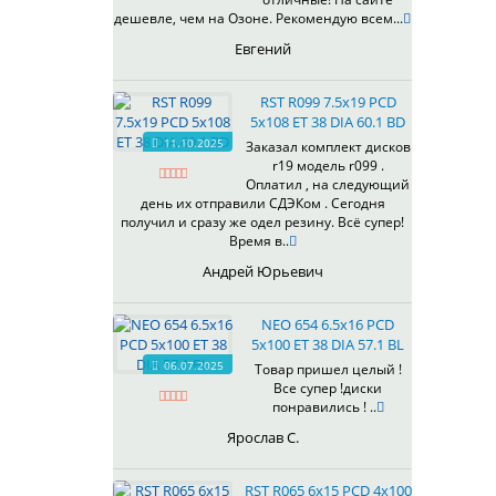
433
дешевле, чем на Озоне. Рекомендую всем...
435
Евгений
437
438
RST R099 7.5x19 PCD
503
5x108 ET 38 DIA 60.1 BD
505
11.10.2025
Заказал комплект дисков
r19 модель r099 .
508
Оплатил , на следующий
509
день их отправили СДЭКом . Сегодня
511
получил и сразу же одел резину. Всё супер!
Время в..
523
524
Андрей Юрьевич
526
528
NEO 654 6.5x16 PCD
529
5x100 ET 38 DIA 57.1 BL
530
06.07.2025
Товар пришел целый !
Все супер !диски
531
понравились ! ..
532
Ярослав С.
534
535
RST R065 6x15 PCD 4x100
536