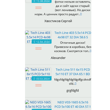
15.08.2024
фотки нельзя оставлять,
618
да и сайт адски старый
(вот ленивые). Но диски
619
норм. А ценник просто радует..
622
Хвостиков Сергей
623
624
Tech Line 403 5.5x14 PCD
625
4x98 ET 32 DIA 58.6 S
626
12.04.2024
Отличные диски!
628
Привезли в коробках, без
629
косяков. Смотрятся топ..
630
Alexander
632
633
Tech Line 511 6x15 PCD
634
5x110 ET 37 DIA 65.1 BD
635
03.02.2024
fdgsfdgfdgfdgfdgdfgcdvsdf
637
sfd..
638
grgfdgfd
639
640
NEO V03-1665 6.5x16
641
PCD 5x100 ET 40 DIA 57.1