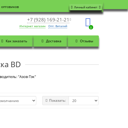
я оптовиков
Личный кабинет
+7 (928) 169-21-21
Интернет магазин
Опт: Виталий
0
Как заказать
Доставка
Отзывы
ска BD
одитель: "Азов-Тэк"
Показать: