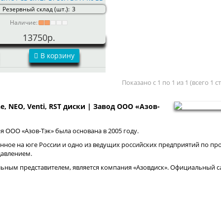
Резервный склад (шт.):
3
Наличие:
13750р.
В корзину
Показано с 1 по 1 из 1 (всего 1 
ne, NEO, Venti, RST диски | Завод ООО «Азов-
 ООО «Азов-Тэк» была основана в 2005 году.
нное на юге России и одно из ведущих российских предприятий по про
давлением.
ным представителем, является компания «Азовдиск». Официальный са