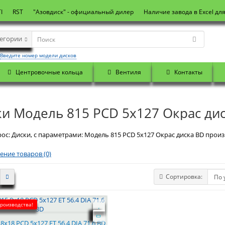
I
RST
"Азовдиск" - официальный дилер
Наличие завода в Excel дл
тегории
Введите номер модели дисков
Центровочные кольца
Вентиля
Контакты
ки Модель 815 PCD 5x127 Окрас ди
ос: Диски, с параметрами: Модель 815 PCD 5x127 Окрас диска BD произв
ение товаров (0)
Сортировка:
производства!
8x18 PCD 5x127 ET 56.4 DIA 71.6 BD