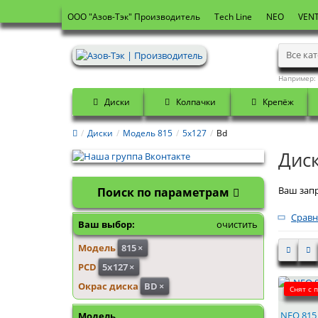
OOO "Азов-Тэк" Производитель
Tech Line
NEO
VENT
Все ка
Например:
Диски
Колпачки
Крепёж
Диски
Модель 815
5x127
Bd
Дис
Ваш запр
Поиск по параметрам
Сравн
Ваш выбор:
очистить
Модель
815
×
PCD
5x127
×
Окрас диска
BD
×
Снят с 
NEO 815 
Модель