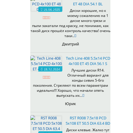
ET 48 DIA 54.1 BL
537
26.06.2025
Диски хорошие, но к
538
моему сожалению на 1
539
диске много грязи и
540
пыли закатали под краску, не понимаю, как
такой диск прошёл контроль качества! очень
541
таки..
543
Дмитрий
544
545
Tech Line 408 5.5x14 PCD
546
4x100 ET 45 DIA 56.1 S
547
28.12.2024
Лучшие диски R14.
548
Отличный вариант для
573
хонды сивик 5-6го
поколения. Стреляют по всем параметрам
574
идеально!!! Хорошо, что начали опять
575
выпускать их...
576
Юрик
600
602
RST R008 7.5x18 PCD
604
5x108 ET 50.5 DIA 63.4 BD
607
Диски клевые. Жалко тут
614