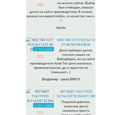
на многих сайтах. Выбор
337
67,1
MG
был очевиден, заказал
344
69,1
MGM
диски на сайте производителя. В начале
401
70,1
заказал на маркетплэйсе, но качество там и..
OrD
403
70,3
S
405
71,1
Арсен
SD
406
71.6
SL
408
72,6
NEO 740 7x17 PCD 5x112
W
410
73,1
ET 40 DIA 66.6 BLM
WB
29.12.2025
411
74,1
Долго выбирал диски,
WD
сначало нашел на
414
75.1
Вайлдбериз, но на сайте
415
77,8
производителя Азов-Тэк цена оказалась
417
78.1
привлекательнее, да и гарантия не
помешает...
418
84,1
420
92,5
Владимир - заказ 8987/3
422
95,1
423
98
RST R007 7.5x17 PCD
5x114.3 ET 52 DIA 67.1 BD
426
98,1
428
Покупкой доволен,
16.12.2025
колесные диски
429
оказались просто
430
отличные! На сайте