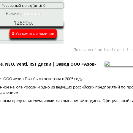
Резервный склад (шт.):
0
Наличие:
12890р.
Уведомить о наличии
Показано с 1 по 1 из 1 (всего 1 
ne, NEO, Venti, RST диски | Завод ООО «Азов-
 ООО «Азов-Тэк» была основана в 2005 году.
нное на юге России и одно из ведущих российских предприятий по про
давлением.
ным представителем, является компания «Азовдиск». Официальный са