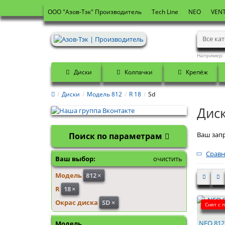
OOO "Азов-Тэк" Производитель
Tech Line
NEO
VENT
Все ка
Например:
Диски
Колпачки
Крепёж
Диски
Модель 812
R 18
Sd
Диск
Ваш запр
Поиск по параметрам
Сравн
Ваш выбор:
очистить
Модель
812
×
R
18
×
Окрас диска
SD
×
Снят с 
NEO 812 
Модель