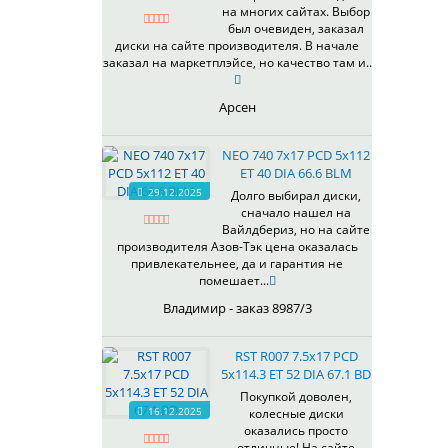
на многих сайтах. Выбор
337
67,1
MG
был очевиден, заказал
344
69,1
MGM
диски на сайте производителя. В начале
401
70,1
заказал на маркетплэйсе, но качество там и..
OrD
403
70,3
S
405
71,1
Арсен
SD
406
71.6
SL
408
72,6
NEO 740 7x17 PCD 5x112
W
410
73,1
ET 40 DIA 66.6 BLM
WB
29.12.2025
411
74,1
Долго выбирал диски,
WD
сначало нашел на
414
75.1
Вайлдбериз, но на сайте
415
77,8
производителя Азов-Тэк цена оказалась
417
78.1
привлекательнее, да и гарантия не
помешает...
418
84,1
420
92,5
Владимир - заказ 8987/3
422
95,1
423
98
RST R007 7.5x17 PCD
5x114.3 ET 52 DIA 67.1 BD
426
98,1
428
Покупкой доволен,
16.12.2025
колесные диски
429
оказались просто
430
отличные! На сайте