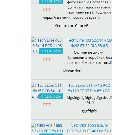
15.08.2024
фотки нельзя оставлять,
618
да и сайт адски старый
(вот ленивые). Но диски
619
норм. А ценник просто радует..
622
Хвостиков Сергей
623
624
Tech Line 403 5.5x14 PCD
625
4x98 ET 32 DIA 58.6 S
626
12.04.2024
Отличные диски!
628
Привезли в коробках, без
629
косяков. Смотрятся топ..
630
Alexander
632
633
Tech Line 511 6x15 PCD
634
5x110 ET 37 DIA 65.1 BD
635
03.02.2024
fdgsfdgfdgfdgfdgdfgcdvsdf
637
sfd..
638
grgfdgfd
639
640
NEO V03-1665 6.5x16
641
PCD 5x100 ET 40 DIA 57.1