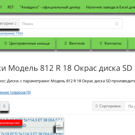
I
RST
"Азовдиск" - официальный дилер
Наличие завода в Excel дл
тегории
например 1504
Центровочные кольца
Вентиля
Контакты
и Модель 812 R 18 Окрас диска SD
ос: Диски, с параметрами: Модель 812 R 18 Окрас диска SD производите
ение товаров (0)
Сортировка:
производства!
7x18 PCD 5x114.3 ET 38 DIA 67.1 SD