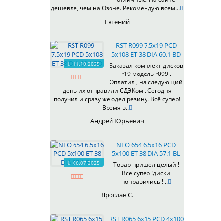
433
дешевле, чем на Озоне. Рекомендую всем...
435
Евгений
437
438
RST R099 7.5x19 PCD
503
5x108 ET 38 DIA 60.1 BD
505
11.10.2025
Заказал комплект дисков
r19 модель r099 .
508
Оплатил , на следующий
509
день их отправили СДЭКом . Сегодня
511
получил и сразу же одел резину. Всё супер!
Время в..
523
524
Андрей Юрьевич
526
528
NEO 654 6.5x16 PCD
529
5x100 ET 38 DIA 57.1 BL
530
06.07.2025
Товар пришел целый !
Все супер !диски
531
понравились ! ..
532
Ярослав С.
534
535
RST R065 6x15 PCD 4x100
536