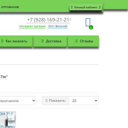
я оптовиков
Личный кабинет
+7 (928) 169-21-21
Интернет магазин
Опт: Виталий
0
Как заказать
Доставка
Отзывы
-Тэк"
Показать:
 71.6 BSD