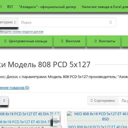
I
RST
"Азовдиск" - официальный дилер
Наличие завода в Excel дл
тегории
Введите номер модели дисков
Центровочные кольца
Вентиля
Контакты
ки Модель 808 PCD 5x127
ос: Диски, с параметрами: Модель 808 PCD 5x127 производитель: "Азов
ение товаров (0)
Сортировка:
8 8x18 PCD 5x127 ET 40 DIA 71.6 S
NEO 808 8x18 PCD 5x127 ET 40 DIA