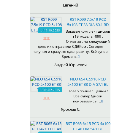
435
Евгений
437
438
RST R099 7.5x19 PCD
503
5x108 ET 38 DIA 60.1 BD
505
11.10.2025
Заказал комплект дисков
r19 модель r099 .
508
Оплатил , на следующий
509
день их отправили СДЭКом . Сегодня
511
получил и сразу же одел резину. Всё супер!
Время в..
523
524
Андрей Юрьевич
526
528
NEO 654 6.5x16 PCD
529
5x100 ET 38 DIA 57.1 BL
530
06.07.2025
Товар пришел целый !
Все супер !диски
531
понравились ! ..
532
Ярослав С.
534
535
RST R065 6x15 PCD 4x100
536
ET 48 DIA 54.1 BL
537