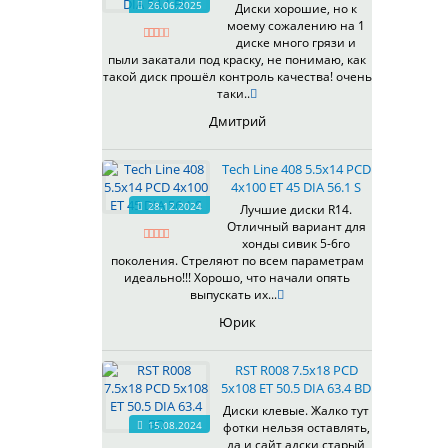
26.06.2025
Диски хорошие, но к
538
моему сожалению на 1
539
диске много грязи и
540
пыли закатали под краску, не понимаю, как
такой диск прошёл контроль качества! очень
541
таки..
543
Дмитрий
544
545
Tech Line 408 5.5x14 PCD
546
4x100 ET 45 DIA 56.1 S
547
28.12.2024
Лучшие диски R14.
548
Отличный вариант для
573
хонды сивик 5-6го
поколения. Стреляют по всем параметрам
574
идеально!!! Хорошо, что начали опять
575
выпускать их...
576
Юрик
600
602
RST R008 7.5x18 PCD
604
5x108 ET 50.5 DIA 63.4 BD
607
Диски клевые. Жалко тут
614
15.08.2024
фотки нельзя оставлять,
618
да и сайт адски старый