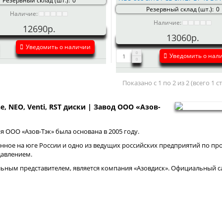
Резервный склад (шт.):
0
Резервный склад (шт.):
0
Наличие:
Наличие:
12690р.
13060р.
Уведомить о наличии
Уведомить о нал
Показано с 1 по 2 из 2 (всего 1 
ne, NEO, Venti, RST диски | Завод ООО «Азов-
 ООО «Азов-Тэк» была основана в 2005 году.
нное на юге России и одно из ведущих российских предприятий по про
давлением.
ным представителем, является компания «Азовдиск». Официальный са