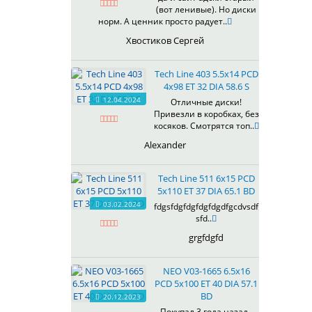
(вот ленивые). Но диски
619
норм. А ценник просто радует..
622
Хвостиков Сергей
623
624
Tech Line 403 5.5x14 PCD
625
4x98 ET 32 DIA 58.6 S
626
12.04.2024
Отличные диски!
628
Привезли в коробках, без
629
косяков. Смотрятся топ..
630
Alexander
632
633
Tech Line 511 6x15 PCD
634
5x110 ET 37 DIA 65.1 BD
635
03.02.2024
fdgsfdgfdgfdgfdgdfgcdvsdf
637
sfd..
638
grgfdgfd
639
640
NEO V03-1665 6.5x16
641
PCD 5x100 ET 40 DIA 57.1
642
BD
20.12.2023
643
Покупал 3 года назад ,