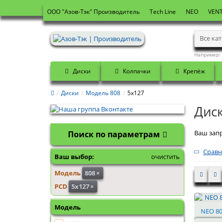
OOO "Азов-Тэк" Производитель
Tech Line
NEO
VENT
Все ка
Например:
Диски
Колпачки
Крепёж
Диски
Модель 808
5x127
Дис
Ваш запр
Поиск по параметрам
Сравн
Ваш выбор:
очистить
Модель
808
×
PCD
5x127
×
Модель
NEO 80