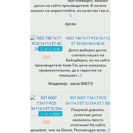
был очевиден, заказал
344
69,1
MGM
диски на сайте производителя. В начале
401
70,1
заказал на маркетплэйсе, но качество там и..
OrD
403
70,3
S
405
71,1
Арсен
SD
406
71.6
SL
408
72,6
NEO 740 7x17 PCD 5x112
W
410
73,1
ET 40 DIA 66.6 BLM
WB
29.12.2025
411
74,1
Долго выбирал диски,
WD
сначало нашел на
414
75.1
Вайлдбериз, но на сайте
415
77,8
производителя Азов-Тэк цена оказалась
417
78.1
привлекательнее, да и гарантия не
помешает...
418
84,1
420
92,5
Владимир - заказ 8987/3
422
95,1
423
98
RST R007 7.5x17 PCD
5x114.3 ET 52 DIA 67.1 BD
426
98,1
428
Покупкой доволен,
16.12.2025
колесные диски
429
оказались просто
430
отличные! На сайте
433
дешевле, чем на Озоне. Рекомендую всем...