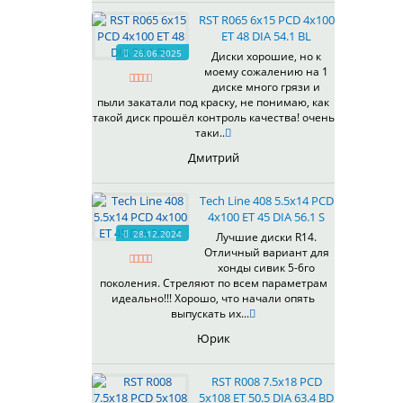
535
RST R065 6x15 PCD 4x100
536
ET 48 DIA 54.1 BL
537
26.06.2025
Диски хорошие, но к
538
моему сожалению на 1
539
диске много грязи и
540
пыли закатали под краску, не понимаю, как
такой диск прошёл контроль качества! очень
541
таки..
543
Дмитрий
544
545
Tech Line 408 5.5x14 PCD
546
4x100 ET 45 DIA 56.1 S
547
28.12.2024
Лучшие диски R14.
548
Отличный вариант для
573
хонды сивик 5-6го
поколения. Стреляют по всем параметрам
574
идеально!!! Хорошо, что начали опять
575
выпускать их...
576
Юрик
600
602
RST R008 7.5x18 PCD
604
5x108 ET 50.5 DIA 63.4 BD