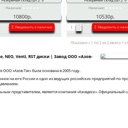
Резервный склад (шт.):
0
Резервный склад (шт.):
0
Наличие:
Наличие:
10800р.
10530р.
Уведомить о наличии
Уведомить о нал
Показано с 1 по 2 из 2 (всего 1 
ne, NEO, Venti, RST диски | Завод ООО «Азов-
 ООО «Азов-Тэк» была основана в 2005 году.
нное на юге России и одно из ведущих российских предприятий по про
давлением.
ным представителем, является компания «Азовдиск». Официальный са