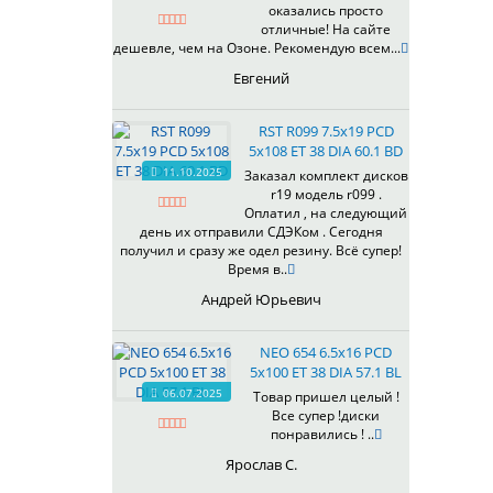
оказались просто
430
отличные! На сайте
433
дешевле, чем на Озоне. Рекомендую всем...
435
Евгений
437
438
RST R099 7.5x19 PCD
503
5x108 ET 38 DIA 60.1 BD
505
11.10.2025
Заказал комплект дисков
r19 модель r099 .
508
Оплатил , на следующий
509
день их отправили СДЭКом . Сегодня
511
получил и сразу же одел резину. Всё супер!
Время в..
523
524
Андрей Юрьевич
526
528
NEO 654 6.5x16 PCD
529
5x100 ET 38 DIA 57.1 BL
530
06.07.2025
Товар пришел целый !
Все супер !диски
531
понравились ! ..
532
Ярослав С.
534