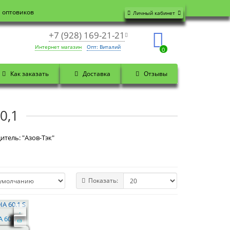
я оптовиков
Личный кабинет
+7 (928) 169-21-21
Интернет магазин
Опт: Виталий
0
Как заказать
Доставка
Отзывы
0,1
итель: "Азов-Тэк"
Показать:
 60.1 S