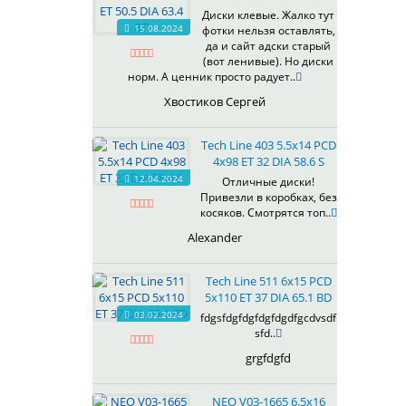
607
Диски клевые. Жалко тут
614
15.08.2024
фотки нельзя оставлять,
618
да и сайт адски старый
(вот ленивые). Но диски
619
норм. А ценник просто радует..
622
Хвостиков Сергей
623
624
Tech Line 403 5.5x14 PCD
625
4x98 ET 32 DIA 58.6 S
626
12.04.2024
Отличные диски!
628
Привезли в коробках, без
629
косяков. Смотрятся топ..
630
Alexander
632
633
Tech Line 511 6x15 PCD
634
5x110 ET 37 DIA 65.1 BD
635
03.02.2024
fdgsfdgfdgfdgfdgdfgcdvsdf
637
sfd..
638
grgfdgfd
639
640
NEO V03-1665 6.5x16