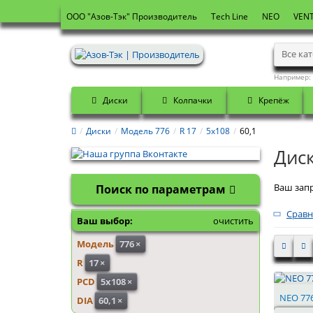
OOO "Азов-Тэк" Производитель
Tech Line
NEO
VENT
Все ка
Например:
Диски
Колпачки
Крепёж
Диски
Модель 776
R 17
5x108
60,1
Диск
Ваш запр
Поиск по параметрам
Сравн
Ваш выбор:
очистить
Модель
776
×
R
17
×
PCD
5x108
×
NEO 776
DIA
60,1
×