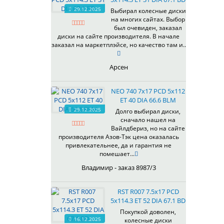
HB
336
66,6
29.12.2025
Выбирал колесные диски
HS
на многих сайтах. Выбор
337
67,1
MG
был очевиден, заказал
344
69,1
MGM
диски на сайте производителя. В начале
401
70,1
заказал на маркетплэйсе, но качество там и..
OrD
403
70,3
S
405
71,1
Арсен
SD
406
71.6
SL
408
72,6
NEO 740 7x17 PCD 5x112
W
410
73,1
ET 40 DIA 66.6 BLM
WB
29.12.2025
411
74,1
Долго выбирал диски,
WD
сначало нашел на
414
75.1
Вайлдбериз, но на сайте
415
77,8
производителя Азов-Тэк цена оказалась
417
78.1
привлекательнее, да и гарантия не
помешает...
418
84,1
420
92,5
Владимир - заказ 8987/3
422
95,1
423
98
RST R007 7.5x17 PCD
5x114.3 ET 52 DIA 67.1 BD
426
98,1
428
Покупкой доволен,
16.12.2025
колесные диски
429