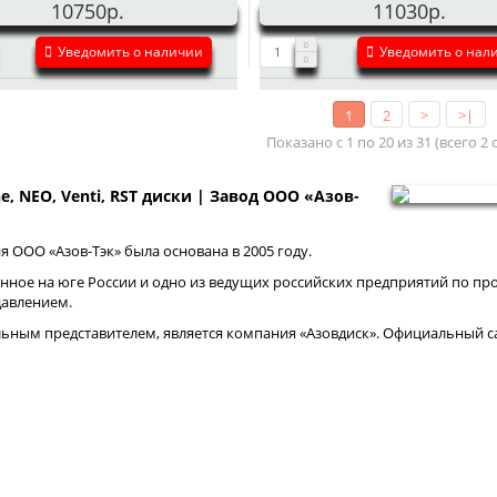
10750р.
11030р.
Уведомить о наличии
Уведомить о нал
1
2
>
>|
Показано с 1 по 20 из 31 (всего 2
ne, NEO, Venti, RST диски | Завод ООО «Азов-
 ООО «Азов-Тэк» была основана в 2005 году.
нное на юге России и одно из ведущих российских предприятий по про
давлением.
ным представителем, является компания «Азовдиск». Официальный са