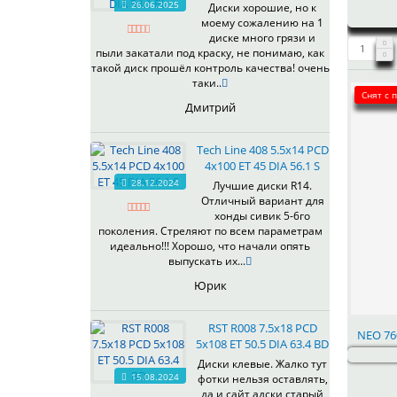
26.06.2025
Диски хорошие, но к
538
моему сожалению на 1
539
диске много грязи и
540
пыли закатали под краску, не понимаю, как
такой диск прошёл контроль качества! очень
541
таки..
543
Снят с 
Дмитрий
544
545
Tech Line 408 5.5x14 PCD
546
4x100 ET 45 DIA 56.1 S
547
28.12.2024
Лучшие диски R14.
548
Отличный вариант для
573
хонды сивик 5-6го
поколения. Стреляют по всем параметрам
574
идеально!!! Хорошо, что начали опять
575
выпускать их...
576
Юрик
600
602
RST R008 7.5x18 PCD
604
NEO 760
5x108 ET 50.5 DIA 63.4 BD
607
Диски клевые. Жалко тут
614
15.08.2024
фотки нельзя оставлять,
618
да и сайт адски старый