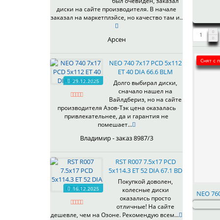
был очевиден, заказал
344
69,1
MGM
диски на сайте производителя. В начале
401
70,1
заказал на маркетплэйсе, но качество там и..
OrD
403
70,3
S
405
71,1
Арсен
SD
406
71.6
SL
408
72,6
Снят с 
NEO 740 7x17 PCD 5x112
W
410
73,1
ET 40 DIA 66.6 BLM
WB
29.12.2025
411
74,1
Долго выбирал диски,
WD
сначало нашел на
414
75.1
Вайлдбериз, но на сайте
415
77,8
производителя Азов-Тэк цена оказалась
417
78.1
привлекательнее, да и гарантия не
помешает...
418
84,1
420
92,5
Владимир - заказ 8987/3
422
95,1
423
98
RST R007 7.5x17 PCD
5x114.3 ET 52 DIA 67.1 BD
426
98,1
428
Покупкой доволен,
16.12.2025
колесные диски
429
NEO 760
оказались просто
430
отличные! На сайте
433
дешевле, чем на Озоне. Рекомендую всем...