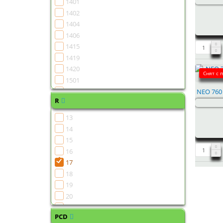
1401
1402
1404
1406
1415
1419
1420
Снят с 
1501
1502
NEO 760 
R
1504
1505
13
1506
14
1507
15
1508
16
1510
17
1511
18
1513
19
1515
20
1516
21
1518
PCD
22