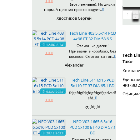
(вот ленивые). Но диски
619
норм. А ценник просто радует..
622
Хвостиков Сергей
623
624
Tech Line 403 5.5x14 PCD
625
4x98 ET 32 DIA 58.6 S
626
12.04.2024
Отличные диски!
628
Привезли в коробках, без
629
Tech Li
косяков. Смотрятся топ..
Тэк»
630
Alexander
632
Компания
633
Единстве
Tech Line 511 6x15 PCD
634
низким 
5x110 ET 37 DIA 65.1 BD
635
03.02.2024
fdgsfdgfdgfdgfdgdfgcdvsdf
Официаль
637
sfd..
638
grgfdgfd
639
640
NEO V03-1665 6.5x16
641
PCD 5x100 ET 40 DIA 57.1
642
BD
20.12.2023
643
Покупал 3 года назад ,