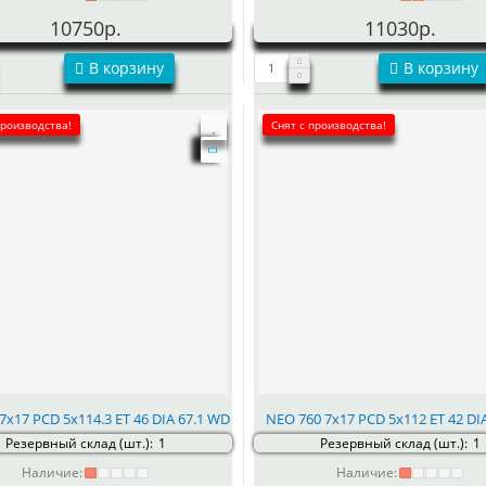
10750р.
11030р.
В корзину
В корзину
производства!
Снят с производства!
7x17 PCD 5x114.3 ET 46 DIA 67.1 WD
NEO 760 7x17 PCD 5x112 ET 42 DI
Резервный склад (шт.):
1
Резервный склад (шт.):
1
Наличие:
Наличие: