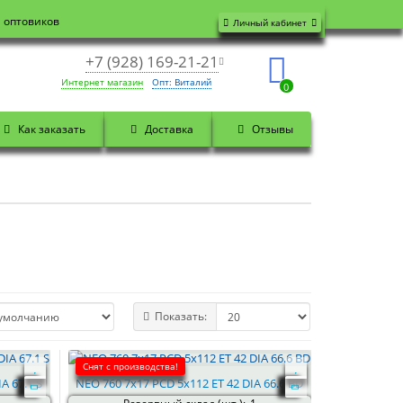
я оптовиков
Личный кабинет
+7 (928) 169-21-21
Интернет магазин
Опт: Виталий
0
Как заказать
Доставка
Отзывы
Показать:
Снят с производства!
A 67.1 S
NEO 760 7x17 PCD 5x112 ET 42 DIA 66.6 BD