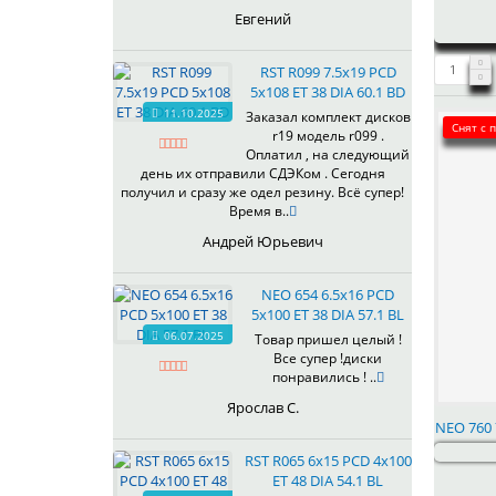
435
Евгений
437
438
RST R099 7.5x19 PCD
503
5x108 ET 38 DIA 60.1 BD
505
11.10.2025
Заказал комплект дисков
Снят с 
r19 модель r099 .
508
Оплатил , на следующий
509
день их отправили СДЭКом . Сегодня
511
получил и сразу же одел резину. Всё супер!
Время в..
523
524
Андрей Юрьевич
526
528
NEO 654 6.5x16 PCD
529
5x100 ET 38 DIA 57.1 BL
530
06.07.2025
Товар пришел целый !
Все супер !диски
531
понравились ! ..
532
Ярослав С.
534
NEO 760 
535
RST R065 6x15 PCD 4x100
536
ET 48 DIA 54.1 BL
537