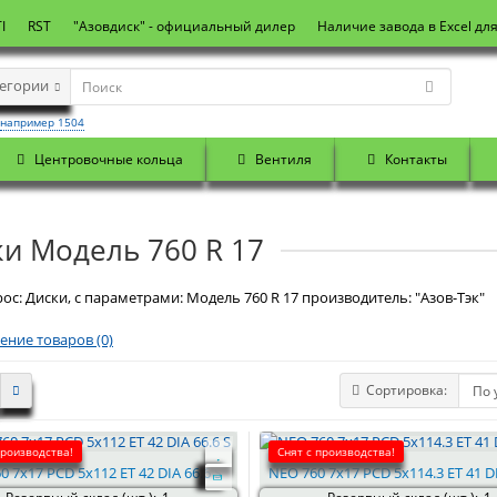
I
RST
"Азовдиск" - официальный дилер
Наличие завода в Excel дл
тегории
например 1504
Центровочные кольца
Вентиля
Контакты
и Модель 760 R 17
ос: Диски, с параметрами: Модель 760 R 17 производитель: "Азов-Тэк"
ение товаров (0)
Сортировка:
производства!
Снят с производства!
0 7x17 PCD 5x112 ET 42 DIA 66.6 S
NEO 760 7x17 PCD 5x114.3 ET 41 DI