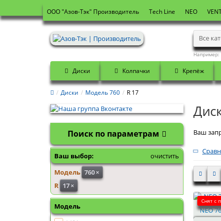
OOO "Азов-Тэк" Производитель
Tech Line
NEO
VENT
Все ка
Например:
Диски
Колпачки
Крепёж
Диски
Модель 760
R 17
Диск
Ваш запр
Поиск по параметрам
Сравн
Ваш выбор:
очистить
Модель
760
×
R
17
×
Снят с 
Модель
NEO 76