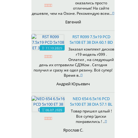
оказались просто
430
отличные! На сайте
433
дешевле, чем на Озоне. Рекомендую всем...
435
Евгений
437
438
RST R099 7.5x19 PCD
503
5x108 ET 38 DIA 60.1 BD
505
11.10.2025
Заказал комплект дисков
r19 модель r099 .
508
Оплатил , на следующий
509
день их отправили СДЭКом . Сегодня
511
получил и сразу же одел резину. Всё супер!
Время в..
523
524
Андрей Юрьевич
526
528
NEO 654 6.5x16 PCD
529
5x100 ET 38 DIA 57.1 BL
530
06.07.2025
Товар пришел целый !
Все супер !диски
531
понравились ! ..
532
Ярослав С.
534