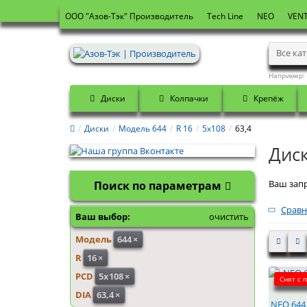
OOO "Азов-Тэк" Производитель
Tech Line
NEO
VENT
Все ка
Например:
Диски
Колпачки
Крепёж
Диски
Модель 644
R 16
5x108
63,4
Диск
Ваш запр
Поиск по параметрам
Сравн
Ваш выбор:
очистить
Модель
644
×
R
16
×
PCD
5x108
×
Снят с 
DIA
63,4
×
NEO 644 