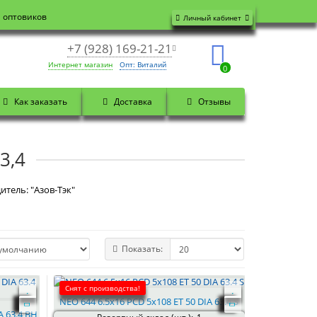
я оптовиков
Личный кабинет
+7 (928) 169-21-21
Интернет магазин
Опт: Виталий
0
Как заказать
Доставка
Отзывы
3,4
итель: "Азов-Тэк"
Показать:
Снят с производства!
NEO 644 6.5x16 PCD 5x108 ET 50 DIA 63.4 S
A 63.4 BH