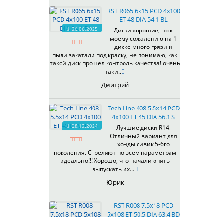
535
RST R065 6x15 PCD 4x100
536
ET 48 DIA 54.1 BL
537
26.06.2025
Диски хорошие, но к
538
моему сожалению на 1
539
диске много грязи и
540
пыли закатали под краску, не понимаю, как
такой диск прошёл контроль качества! очень
541
таки..
543
Дмитрий
544
545
Tech Line 408 5.5x14 PCD
546
4x100 ET 45 DIA 56.1 S
547
28.12.2024
Лучшие диски R14.
548
Отличный вариант для
573
хонды сивик 5-6го
поколения. Стреляют по всем параметрам
574
идеально!!! Хорошо, что начали опять
575
выпускать их...
576
Юрик
600
602
RST R008 7.5x18 PCD
604
5x108 ET 50.5 DIA 63.4 BD