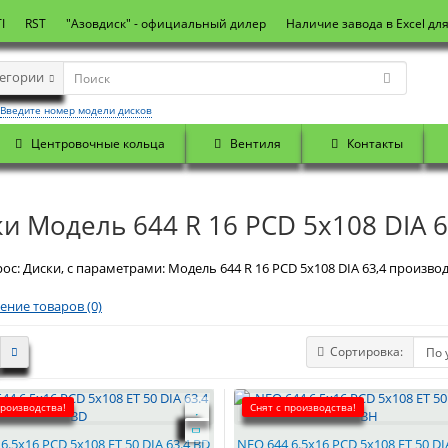
I
RST
"Азовдиск" - официальный дилер
Наличие завода в Excel дл
тегории
Введите номер модели дисков
Центровочные кольца
Вентиля
Контакты
и Модель 644 R 16 PCD 5x108 DIA 6
ос: Диски, с параметрами: Модель 644 R 16 PCD 5x108 DIA 63,4 производ
ение товаров (0)
Сортировка:
производства!
Снят с производства!
6.5x16 PCD 5x108 ET 50 DIA 63.4 BD
NEO 644 6.5x16 PCD 5x108 ET 50 DI