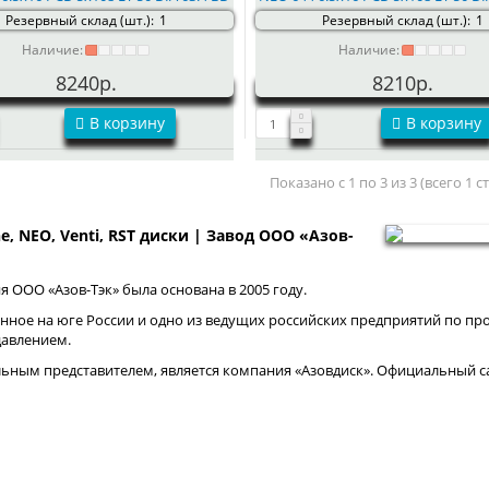
Резервный склад (шт.):
1
Резервный склад (шт.):
1
Наличие:
Наличие:
8240р.
8210р.
В корзину
В корзину
Показано с 1 по 3 из 3 (всего 1 
ne, NEO, Venti, RST диски | Завод ООО «Азов-
 ООО «Азов-Тэк» была основана в 2005 году.
нное на юге России и одно из ведущих российских предприятий по про
давлением.
ным представителем, является компания «Азовдиск». Официальный са