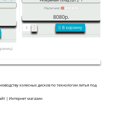
Резервный склад (шт.):
1
Наличие:
8080р.
В корзину
страниц)
изводству колесных дисков по технологии литья под
йт | Интернет магазин