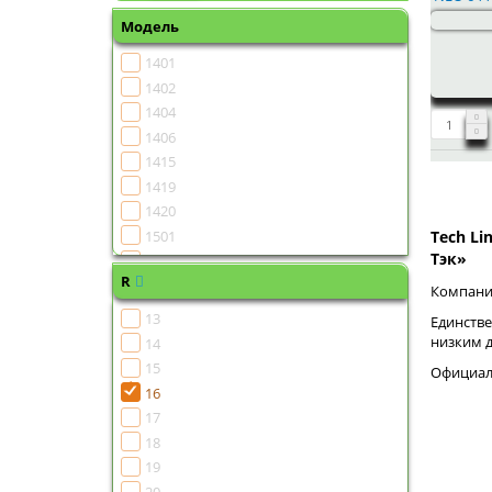
Модель
1401
1402
1404
1406
1415
1419
1420
1501
Tech Li
Тэк»
1502
R
1504
Компания
1505
13
Единстве
1506
низким 
14
1507
15
Официаль
1508
16
1510
17
1511
18
1513
19
1515
20