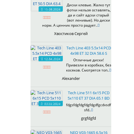
607
Диски клевые. Жалко тут
614
15.08.2024
фотки нельзя оставлять,
618
да и сайт адски старый
(вот ленивые). Но диски
619
норм. А ценник просто радует..
622
Хвостиков Сергей
623
624
Tech Line 403 5.5x14 PCD
625
4x98 ET 32 DIA 58.6 S
626
12.04.2024
Отличные диски!
628
Привезли в коробках, без
629
косяков. Смотрятся топ..
630
Alexander
632
633
Tech Line 511 6x15 PCD
634
5x110 ET 37 DIA 65.1 BD
635
03.02.2024
fdgsfdgfdgfdgfdgdfgcdvsdf
637
sfd..
638
grgfdgfd
639
640
NEO V03-1665 6.5x16