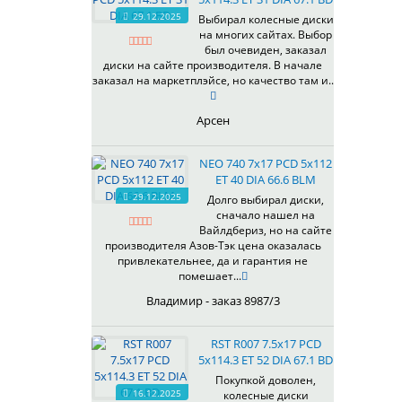
HB
336
66,6
29.12.2025
Выбирал колесные диски
HS
на многих сайтах. Выбор
337
67,1
MG
был очевиден, заказал
344
69,1
MGM
диски на сайте производителя. В начале
401
70,1
заказал на маркетплэйсе, но качество там и..
OrD
403
70,3
S
405
71,1
Арсен
SD
406
71.6
SL
408
72,6
NEO 740 7x17 PCD 5x112
W
410
73,1
ET 40 DIA 66.6 BLM
WB
29.12.2025
411
74,1
Долго выбирал диски,
WD
сначало нашел на
414
75.1
Вайлдбериз, но на сайте
415
77,8
производителя Азов-Тэк цена оказалась
417
78.1
привлекательнее, да и гарантия не
помешает...
418
84,1
420
92,5
Владимир - заказ 8987/3
422
95,1
423
98
RST R007 7.5x17 PCD
5x114.3 ET 52 DIA 67.1 BD
426
98,1
428
Покупкой доволен,
16.12.2025
колесные диски
429