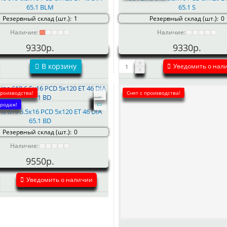
65.1 BLM
65.1 S
Резервный склад (шт.):
1
Резервный склад (шт.):
0
Наличие:
Наличие:
9330р.
9330р.
В корзину
Уведомить о нал
производства!
Снят с производства!
родаж!
ne 619 6.5x16 PCD 5x120 ET 46 DIA
65.1 BD
Резервный склад (шт.):
0
Наличие:
9550р.
Уведомить о наличии