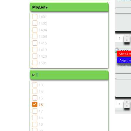
Модель
1401
1402
1404
1406
1415
1419
Снят с 
1420
Лидер п
1501
Tech Li
1502
R
1504
1505
13
1506
14
1507
15
1508
16
1510
17
1511
18
1513
19
1515
20