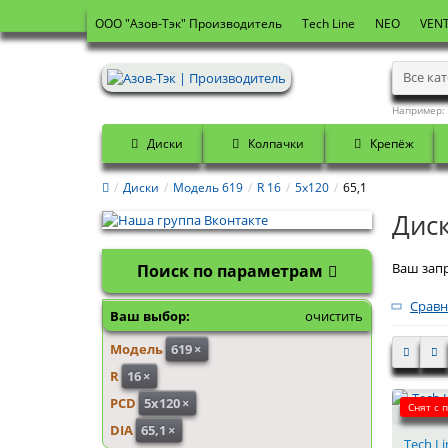
OOO "Азов-Тэк" Производитель
Tech Line
NEO
VENT
Все ка
Например:
Диски
Колпачки
Крепёж
Диски
Модель 619
R 16
5x120
65,1
Диск
Ваш запр
Поиск по параметрам
Сравн
Ваш выбор:
очистить
Модель
619
×
R
16
×
PCD
5x120
×
Снят с 
DIA
65,1
×
Tech Li