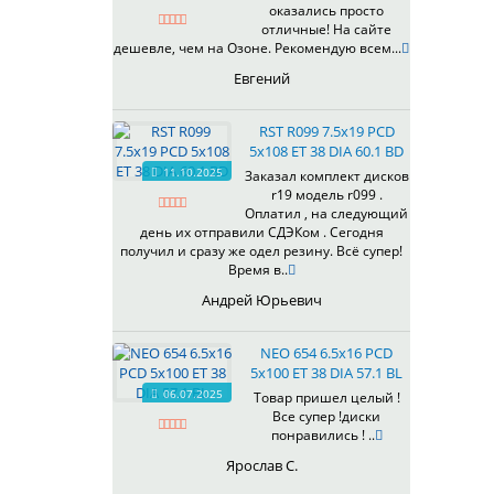
оказались просто
430
отличные! На сайте
433
дешевле, чем на Озоне. Рекомендую всем...
435
Евгений
437
438
RST R099 7.5x19 PCD
503
5x108 ET 38 DIA 60.1 BD
505
11.10.2025
Заказал комплект дисков
r19 модель r099 .
508
Оплатил , на следующий
509
день их отправили СДЭКом . Сегодня
511
получил и сразу же одел резину. Всё супер!
Время в..
523
524
Андрей Юрьевич
526
528
NEO 654 6.5x16 PCD
529
5x100 ET 38 DIA 57.1 BL
530
06.07.2025
Товар пришел целый !
Все супер !диски
531
понравились ! ..
532
Ярослав С.
534