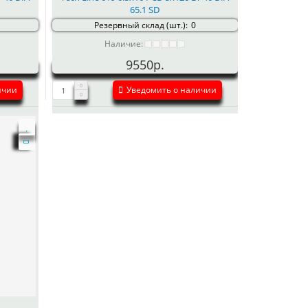
65.1 SD
Резервный склад (шт.):
0
Наличие:
9550р.
ичии
Уведомить о наличии