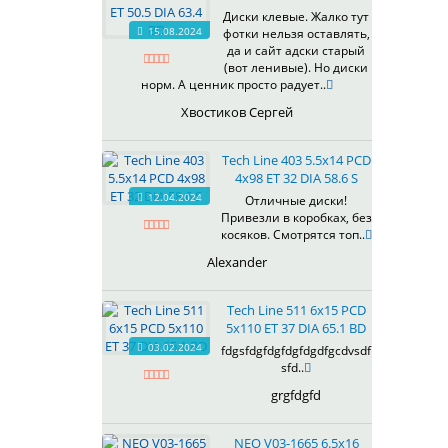
607
Диски клевые. Жалко тут
614
15.08.2024
фотки нельзя оставлять,
618
да и сайт адски старый
(вот ленивые). Но диски
619
норм. А ценник просто радует..
622
Хвостиков Сергей
623
624
Tech Line 403 5.5x14 PCD
625
4x98 ET 32 DIA 58.6 S
626
12.04.2024
Отличные диски!
628
Привезли в коробках, без
629
косяков. Смотрятся топ..
630
Alexander
632
633
Tech Line 511 6x15 PCD
634
5x110 ET 37 DIA 65.1 BD
635
03.02.2024
fdgsfdgfdgfdgfdgdfgcdvsdf
637
sfd..
638
grgfdgfd
639
640
NEO V03-1665 6.5x16