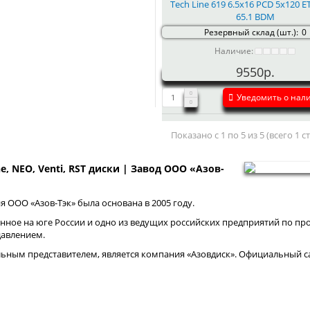
Tech Line 619 6.5x16 PCD 5x120 E
65.1 BDM
Резервный склад (шт.):
0
Наличие:
9550р.
Уведомить о нал
Показано с 1 по 5 из 5 (всего 1 
ne, NEO, Venti, RST диски | Завод ООО «Азов-
 ООО «Азов-Тэк» была основана в 2005 году.
нное на юге России и одно из ведущих российских предприятий по про
давлением.
ным представителем, является компания «Азовдиск». Официальный са