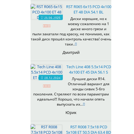
535
RST R065 6x15 PCD 4x100
536
ET 48 DIA 54.1 BL
537
26.06.2025
Диски хорошие, но к
538
моему сожалению на 1
539
диске много грязи и
540
пыли закатали под краску, не понимаю, как
такой диск прошёл контроль качества! очень
541
таки..
543
Дмитрий
544
545
Tech Line 408 5.5x14 PCD
546
4x100 ET 45 DIA 56.1 S
547
28.12.2024
Лучшие диски R14.
548
Отличный вариант для
573
хонды сивик 5-6го
поколения. Стреляют по всем параметрам
574
идеально!!! Хорошо, что начали опять
575
выпускать их...
576
Юрик
600
602
RST R008 7.5x18 PCD
604
5x108 ET 50.5 DIA 63.4 BD