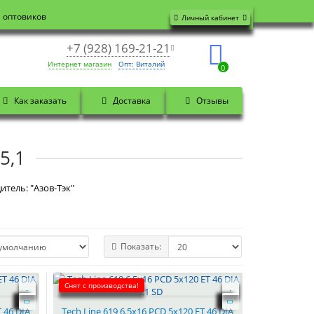
я оптовиков
Личный кабинет
+7 (928) 169-21-21
Интернет магазин
Опт: Виталий
0
Как заказать
Доставка
Отзывы
5,1
итель: "Азов-Тэк"
Показать:
Снят с производства!
T 46 DIA
Tech Line 619 6.5x16 PCD 5x120 ET 46 DIA