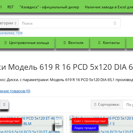
I
RST
"Азовдиск" - официальный дилер
Наличие завода в Excel дл
тегории
например 1504
Центровочные кольца
Вентиля
Контакты
и Модель 619 R 16 PCD 5x120 DIA 6
ос: Диски, с параметрами: Модель 619 R 16 PCD 5x120 DIA 65,1 производ
ение товаров (0)
Сортировка:
производства!
Снят с производства!
Лидер продаж!
ne 619 6.5x16 PCD 5x120 ET 46 DIA
Tech Line 619 6.5x16 PCD 5x120 E