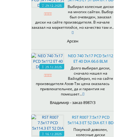
HB
336
66,6
29.12.2025
Выбирал колесные диски
HS
на многих сайтах. Выбор
337
67,1
MG
был очевиден, заказал
344
69,1
MGM
диски на сайте производителя. В начале
401
70,1
заказал на маркетплэйсе, но качество там и..
OrD
403
70,3
S
405
71,1
Арсен
SD
406
71.6
SL
408
72,6
NEO 740 7x17 PCD 5x112
W
410
73,1
ET 40 DIA 66.6 BLM
WB
29.12.2025
411
74,1
Долго выбирал диски,
WD
сначало нашел на
414
75.1
Вайлдбериз, но на сайте
415
77,8
производителя Азов-Тэк цена оказалась
417
78.1
привлекательнее, да и гарантия не
помешает...
418
84,1
420
92,5
Владимир - заказ 8987/3
422
95,1
423
98
RST R007 7.5x17 PCD
5x114.3 ET 52 DIA 67.1 BD
426
98,1
428
Покупкой доволен,
16.12.2025
колесные диски
429