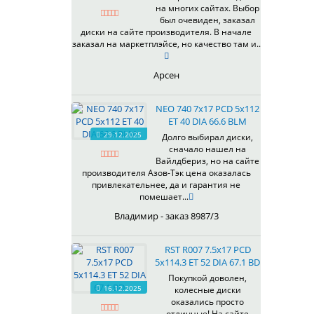
на многих сайтах. Выбор
337
67,1
MG
был очевиден, заказал
344
69,1
MGM
диски на сайте производителя. В начале
401
70,1
заказал на маркетплэйсе, но качество там и..
OrD
403
70,3
S
405
71,1
Арсен
SD
406
71.6
SL
408
72,6
NEO 740 7x17 PCD 5x112
W
410
73,1
ET 40 DIA 66.6 BLM
WB
29.12.2025
411
74,1
Долго выбирал диски,
WD
сначало нашел на
414
75.1
Вайлдбериз, но на сайте
415
77,8
производителя Азов-Тэк цена оказалась
417
78.1
привлекательнее, да и гарантия не
помешает...
418
84,1
420
92,5
Владимир - заказ 8987/3
422
95,1
423
98
RST R007 7.5x17 PCD
5x114.3 ET 52 DIA 67.1 BD
426
98,1
428
Покупкой доволен,
16.12.2025
колесные диски
429
оказались просто
430
отличные! На сайте