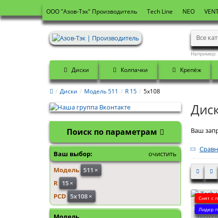
OOO "Азов-Тэк" Производитель
Tech Line
NEO
VENT
Все ка
Например:
Диски
Колпачки
Крепёж
Диски
Модель 511
R 15
5x108
Диск
Ваш запр
Поиск по параметрам
Сравн
Ваш выбор:
очистить
Модель
511
×
R
15
×
PCD
5x108
×
Снят с 
Лидер п
Tech Li
Модель