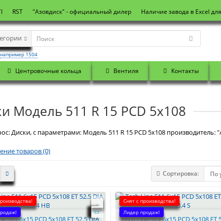
I
RST
"Азовдиск" - официальный дилер
Наличие завода в Excel дл
тегории
например 1504
Центровочные кольца
Вентиля
Контакты
и Модель 511 R 15 PCD 5x108
ос: Диски, с параметрами: Модель 511 R 15 PCD 5x108 производитель: "
ение товаров (0)
Сортировка:
производства!
Снят с производства!
родаж!
Лидер продаж!
ne 511 6x15 PCD 5x108 ET 52.5 DIA
Tech Line 511 6x15 PCD 5x108 ET 