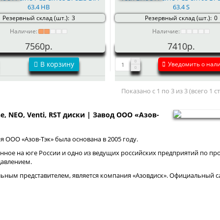
63.4 HB
63.4 S
Резервный склад (шт.):
3
Резервный склад (шт.):
0
Наличие:
Наличие:
7560р.
7410р.
В корзину
Уведомить о нал
Показано с 1 по 3 из 3 (всего 1 
ne, NEO, Venti, RST диски | Завод ООО «Азов-
 ООО «Азов-Тэк» была основана в 2005 году.
нное на юге России и одно из ведущих российских предприятий по про
давлением.
ным представителем, является компания «Азовдиск». Официальный са