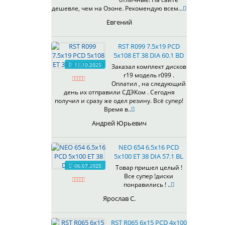
433
дешевле, чем на Озоне. Рекомендую всем...
435
Евгений
437
438
RST R099 7.5x19 PCD
503
5x108 ET 38 DIA 60.1 BD
505
11.10.2025
Заказал комплект дисков
r19 модель r099 .
508
Оплатил , на следующий
509
день их отправили СДЭКом . Сегодня
511
получил и сразу же одел резину. Всё супер!
Время в..
523
524
Андрей Юрьевич
526
528
NEO 654 6.5x16 PCD
529
5x100 ET 38 DIA 57.1 BL
530
06.07.2025
Товар пришел целый !
Все супер !диски
531
понравились ! ..
532
Ярослав С.
534
535
RST R065 6x15 PCD 4x100
536