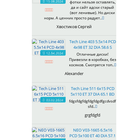
15.08.2024
фотки нельзя оставлять,
618
да и сайт адски старый
(вот ленивые). Но диски
619
норм. А ценник просто радует..
622
Хвостиков Сергей
623
624
Tech Line 403 5.5x14 PCD
625
4x98 ET 32 DIA 58.6 S
626
12.04.2024
Отличные диски!
628
Привезли в коробках, без
629
косяков. Смотрятся топ..
630
Alexander
632
633
Tech Line 511 6x15 PCD
634
5x110 ET 37 DIA 65.1 BD
635
03.02.2024
fdgsfdgfdgfdgfdgdfgcdvsdf
637
sfd..
638
grgfdgfd
639
640
NEO V03-1665 6.5x16
641
PCD 5x100 ET 40 DIA 57.1