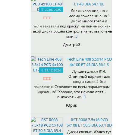
ET 48 DIA 54.1 BL
537
26.06.2025
Диски хорошие, но к
538
моему сожалению на 1
539
диске много грязи и
540
пыли закатали под краску, не понимаю, как
такой диск прошёл контроль качества! очень
541
таки..
543
Дмитрий
544
545
Tech Line 408 5.5x14 PCD
546
4x100 ET 45 DIA 56.1 S
547
28.12.2024
Лучшие диски R14.
548
Отличный вариант для
573
хонды сивик 5-6го
поколения. Стреляют по всем параметрам
574
идеально!!! Хорошо, что начали опять
575
выпускать их...
576
Юрик
600
602
RST R008 7.5x18 PCD
604
5x108 ET 50.5 DIA 63.4 BD
607
Диски клевые. Жалко тут
614