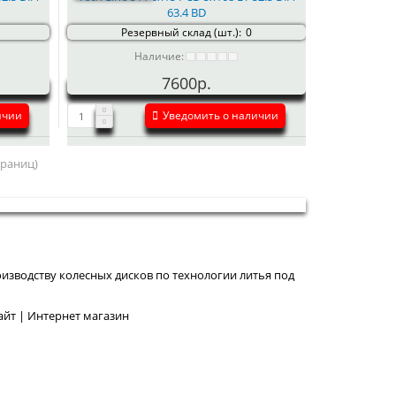
63.4 BD
Резервный склад (шт.):
0
Наличие:
7600р.
ичии
Уведомить о наличии
страниц)
изводству колесных дисков по технологии литья под
йт | Интернет магазин