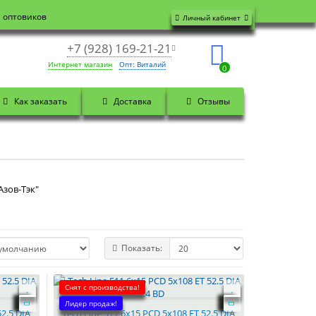
я оптовиков
Личный кабинет
+7 (928) 169-21-21
Интернет магазин
Опт: Виталий
0
Как заказать
Доставка
Отзывы
Азов-Тэк"
Показать:
Снят с производства!
Лидер продаж!
52.5 DIA
Tech Line 511 6x15 PCD 5x108 ET 52.5 DIA