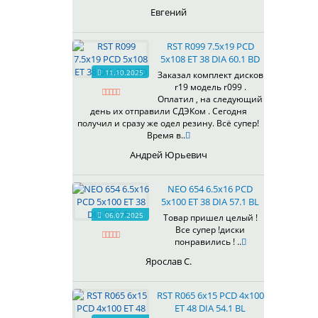
435
Евгений
437
438
RST R099 7.5x19 PCD
503
5x108 ET 38 DIA 60.1 BD
505
11.10.2025
Заказал комплект дисков
r19 модель r099 .
508
Оплатил , на следующий
509
день их отправили СДЭКом . Сегодня
511
получил и сразу же одел резину. Всё супер!
Время в..
523
524
Андрей Юрьевич
526
528
NEO 654 6.5x16 PCD
529
5x100 ET 38 DIA 57.1 BL
530
06.07.2025
Товар пришел целый !
Все супер !диски
531
понравились ! ..
532
Ярослав С.
534
535
RST R065 6x15 PCD 4x100
536
ET 48 DIA 54.1 BL
537