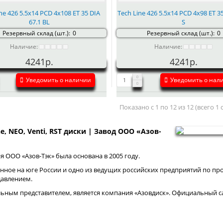
ne 426 5.5x14 PCD 4x108 ET 35 DIA
Tech Line 426 5.5x14 PCD 4x98 ET 35
67.1 BL
S
Резервный склад (шт.):
0
Резервный склад (шт.):
0
Наличие:
Наличие:
4241р.
4241р.
Уведомить о наличии
Уведомить о нал
Показано с 1 по 12 из 12 (всего 1
ne, NEO, Venti, RST диски | Завод ООО «Азов-
 ООО «Азов-Тэк» была основана в 2005 году.
нное на юге России и одно из ведущих российских предприятий по про
давлением.
ным представителем, является компания «Азовдиск». Официальный са