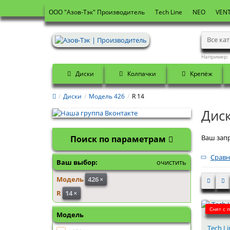
OOO "Азов-Тэк" Производитель
Tech Line
NEO
VENT
Все ка
Например:
Диски
Колпачки
Крепёж
Диски
Модель 426
R 14
Диск
Ваш запр
Поиск по параметрам
Сравн
Ваш выбор:
очистить
Модель
426
×
R
14
×
Снят с 
Модель
Tech Li