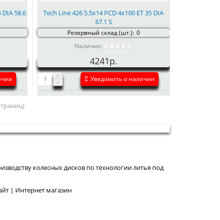
 DIA 58.6
Tech Line 426 5.5x14 PCD 4x100 ET 35 DIA
67.1 S
Резервный склад (шт.):
0
Наличие:
4241р.
ичии
Уведомить о наличии
 страниц)
изводству колесных дисков по технологии литья под
йт | Интернет магазин