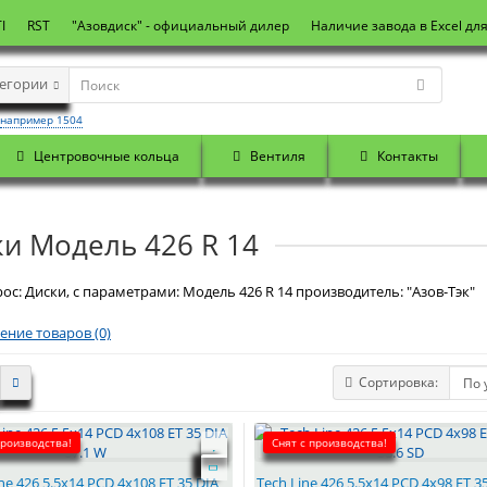
I
RST
"Азовдиск" - официальный дилер
Наличие завода в Excel дл
тегории
например 1504
Центровочные кольца
Вентиля
Контакты
и Модель 426 R 14
ос: Диски, с параметрами: Модель 426 R 14 производитель: "Азов-Тэк"
ение товаров (0)
Сортировка:
производства!
Снят с производства!
ne 426 5.5x14 PCD 4x108 ET 35 DIA
Tech Line 426 5.5x14 PCD 4x98 ET 35