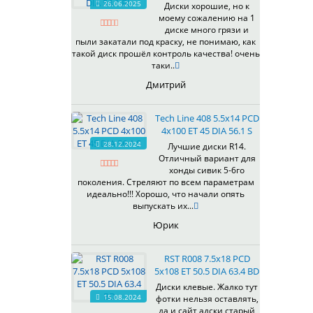
26.06.2025
Диски хорошие, но к
538
моему сожалению на 1
539
диске много грязи и
540
пыли закатали под краску, не понимаю, как
такой диск прошёл контроль качества! очень
541
таки..
543
Дмитрий
544
545
Tech Line 408 5.5x14 PCD
546
4x100 ET 45 DIA 56.1 S
547
28.12.2024
Лучшие диски R14.
548
Отличный вариант для
573
хонды сивик 5-6го
поколения. Стреляют по всем параметрам
574
идеально!!! Хорошо, что начали опять
575
выпускать их...
576
Юрик
600
602
RST R008 7.5x18 PCD
604
5x108 ET 50.5 DIA 63.4 BD
607
Диски клевые. Жалко тут
614
15.08.2024
фотки нельзя оставлять,
618
да и сайт адски старый