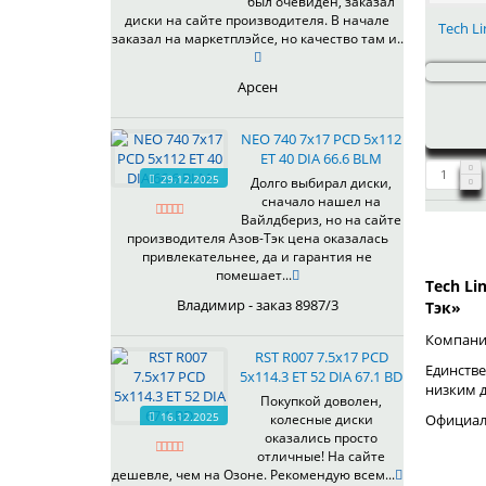
был очевиден, заказал
344
69,1
MGM
диски на сайте производителя. В начале
Tech Li
401
70,1
заказал на маркетплэйсе, но качество там и..
OrD
403
70,3
S
405
71,1
Арсен
SD
406
71.6
SL
408
72,6
NEO 740 7x17 PCD 5x112
W
410
73,1
ET 40 DIA 66.6 BLM
WB
29.12.2025
411
74,1
Долго выбирал диски,
WD
сначало нашел на
414
75.1
Вайлдбериз, но на сайте
415
77,8
производителя Азов-Тэк цена оказалась
417
78.1
привлекательнее, да и гарантия не
помешает...
418
84,1
Tech Li
420
92,5
Владимир - заказ 8987/3
Тэк»
422
95,1
Компания
423
98
RST R007 7.5x17 PCD
Единстве
5x114.3 ET 52 DIA 67.1 BD
426
98,1
низким 
428
Покупкой доволен,
16.12.2025
Официаль
колесные диски
429
оказались просто
430
отличные! На сайте
433
дешевле, чем на Озоне. Рекомендую всем...