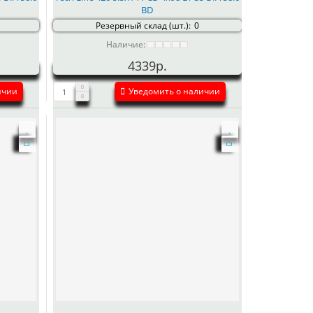
BD
Резервный склад (шт.):
0
Наличие:
4339р.
ичии
Уведомить о наличии