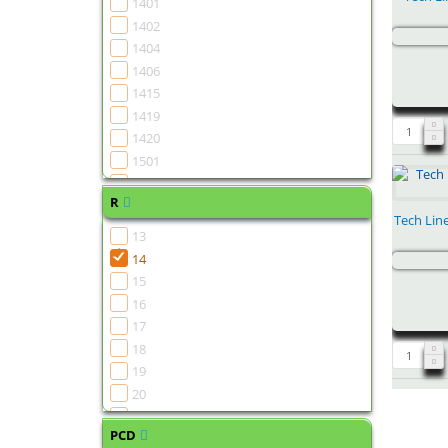
1401
1402
1404
1406
1415
1419
1420
1501
1502
R
1504
Tech Lin
1505
13
1506
14
1507
15
1508
16
1510
17
1511
18
1513
19
1515
20
1516
21
1518
PCD
22