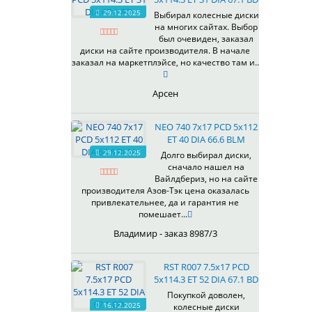
HB
336
66,6
29.12.2025
Выбирал колесные диски
HS
на многих сайтах. Выбор
337
67,1
MG
был очевиден, заказал
344
69,1
MGM
диски на сайте производителя. В начале
401
70,1
заказал на маркетплэйсе, но качество там и..
OrD
403
70,3
S
405
71,1
Арсен
SD
406
71.6
SL
408
72,6
NEO 740 7x17 PCD 5x112
W
410
73,1
ET 40 DIA 66.6 BLM
WB
29.12.2025
411
74,1
Долго выбирал диски,
WD
сначало нашел на
414
75.1
Вайлдбериз, но на сайте
415
77,8
производителя Азов-Тэк цена оказалась
417
78.1
привлекательнее, да и гарантия не
помешает...
418
84,1
420
92,5
Владимир - заказ 8987/3
422
95,1
423
98
RST R007 7.5x17 PCD
5x114.3 ET 52 DIA 67.1 BD
426
98,1
428
Покупкой доволен,
16.12.2025
колесные диски
429