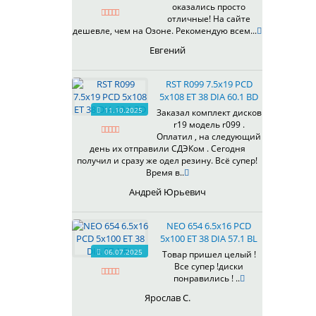
оказались просто
430
отличные! На сайте
433
дешевле, чем на Озоне. Рекомендую всем...
435
Евгений
437
438
RST R099 7.5x19 PCD
503
5x108 ET 38 DIA 60.1 BD
505
11.10.2025
Заказал комплект дисков
r19 модель r099 .
508
Оплатил , на следующий
509
день их отправили СДЭКом . Сегодня
511
получил и сразу же одел резину. Всё супер!
Время в..
523
524
Андрей Юрьевич
526
528
NEO 654 6.5x16 PCD
529
5x100 ET 38 DIA 57.1 BL
530
06.07.2025
Товар пришел целый !
Все супер !диски
531
понравились ! ..
532
Ярослав С.
534