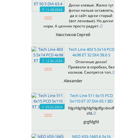
607
Диски клевые. Жалко тут
614
15.08.2024
фотки нельзя оставлять,
618
да и сайт адски старый
(вот ленивые). Но диски
619
норм. А ценник просто радует..
622
Хвостиков Сергей
623
624
Tech Line 403 5.5x14 PCD
625
4x98 ET 32 DIA 58.6 S
626
12.04.2024
Отличные диски!
628
Привезли в коробках, без
629
косяков. Смотрятся топ..
630
Alexander
632
633
Tech Line 511 6x15 PCD
634
5x110 ET 37 DIA 65.1 BD
635
03.02.2024
fdgsfdgfdgfdgfdgdfgcdvsdf
637
sfd..
638
grgfdgfd
639
640
NEO V03-1665 6.5x16