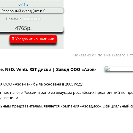
67.1 S
Резервный склад (шт.):
0
Наличие:
4765р.
Уведомить о наличии
Показано с 1 по 1 из 1 (всего 1 
ne, NEO, Venti, RST диски | Завод ООО «Азов-
 ООО «Азов-Тэк» была основана в 2005 году.
нное на юге России и одно из ведущих российских предприятий по про
давлением.
ным представителем, является компания «Азовдиск». Официальный са