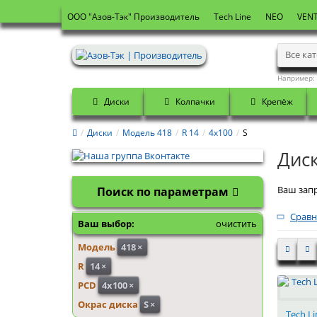
OOO "Азов-Тэк" Производитель
Tech Line
NEO
VENT
Все ка
Например:
Диски
Колпачки
Крепёж
Диски
Модель 418
R 14
4x100
S
Диск
Ваш запр
Поиск по параметрам
Сравн
Ваш выбор:
очистить
Модель
418
×
R
14
×
PCD
4x100
×
Окрас диска
S
×
Tech Li