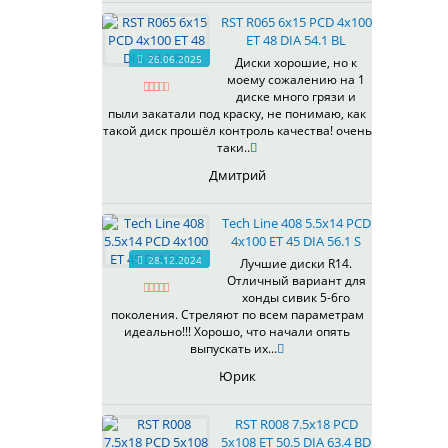
535
RST R065 6x15 PCD 4x100
536
ET 48 DIA 54.1 BL
537
26.06.2025
Диски хорошие, но к
538
моему сожалению на 1
539
диске много грязи и
540
пыли закатали под краску, не понимаю, как
такой диск прошёл контроль качества! очень
541
таки..
543
Дмитрий
544
545
Tech Line 408 5.5x14 PCD
546
4x100 ET 45 DIA 56.1 S
547
28.12.2024
Лучшие диски R14.
548
Отличный вариант для
573
хонды сивик 5-6го
поколения. Стреляют по всем параметрам
574
идеально!!! Хорошо, что начали опять
575
выпускать их...
576
Юрик
600
602
RST R008 7.5x18 PCD
604
5x108 ET 50.5 DIA 63.4 BD