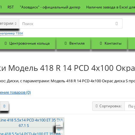
I
RST
"Азовдиск" - официальный дилер
Наличие завода в Excel дл
тегории
например 1504
Центровочные кольца
Вентиля
Контакты
и Модель 418 R 14 PCD 4x100 Окра
ос: Диски, с параметрами: Модель 418 R 14 PCD 4x100 Окрас диска S про
ение товаров (0)
Сортировка:
ne 418 5.5x14 PCD 4x100 ET 35 DIA