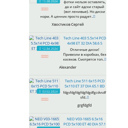
15.08.2024
фотки нельзя оставлять,
618
да и сайт адски старый
(вот ленивые). Но диски
619
норм. А ценник просто радует..
622
Хвостиков Сергей
623
624
Tech Line 403 5.5x14 PCD
625
4x98 ET 32 DIA 58.6 S
626
12.04.2024
Отличные диски!
628
Привезли в коробках, без
629
косяков. Смотрятся топ..
630
Alexander
632
633
Tech Line 511 6x15 PCD
634
5x110 ET 37 DIA 65.1 BD
635
03.02.2024
fdgsfdgfdgfdgfdgdfgcdvsdf
637
sfd..
638
grgfdgfd
639
640
NEO V03-1665 6.5x16
641
PCD 5x100 ET 40 DIA 57.1