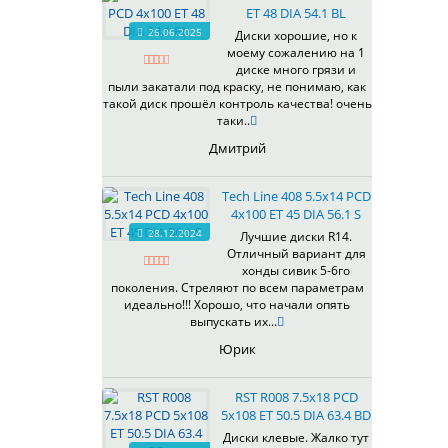
ET 48 DIA 54.1 BL
537
26.06.2025
Диски хорошие, но к
538
моему сожалению на 1
539
диске много грязи и
540
пыли закатали под краску, не понимаю, как
такой диск прошёл контроль качества! очень
541
таки..
543
Дмитрий
544
545
Tech Line 408 5.5x14 PCD
546
4x100 ET 45 DIA 56.1 S
547
28.12.2024
Лучшие диски R14.
548
Отличный вариант для
573
хонды сивик 5-6го
поколения. Стреляют по всем параметрам
574
идеально!!! Хорошо, что начали опять
575
выпускать их...
576
Юрик
600
602
RST R008 7.5x18 PCD
604
5x108 ET 50.5 DIA 63.4 BD
607
Диски клевые. Жалко тут
614