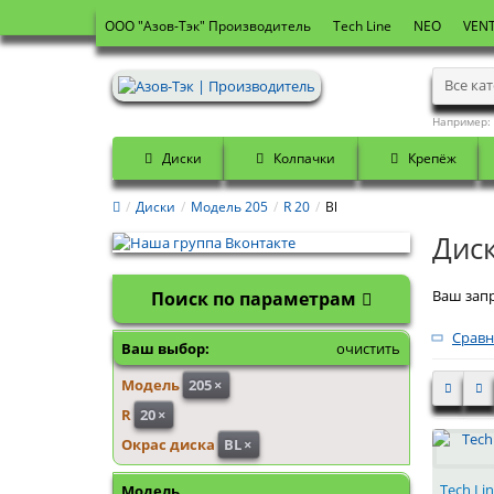
OOO "Азов-Тэк" Производитель
Tech Line
NEO
VENT
Все ка
Например:
Диски
Колпачки
Крепёж
Диски
Модель 205
R 20
Bl
Диск
Ваш запр
Поиск по параметрам
Сравн
Ваш выбор:
очистить
Модель
205
×
R
20
×
Окрас диска
BL
×
Tech Li
Модель