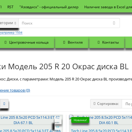
I
RST
"Азовдиск" - официальный дилер
Наличие завода в Excel дл
тегории
например 1504
Центровочные кольца
Вентиля
Контакты
и Модель 205 R 20 Окрас диска BL
ос: Диски, с параметрами: Модель 205 R 20 Окрас диска BL производите
ение товаров (0)
Сортировка:
Новинка!
ne 205 8.5x20 PCD 5x114.3 ET 42 DIA
Tech Line 205 8.5x20 PCD 5x114.3 E