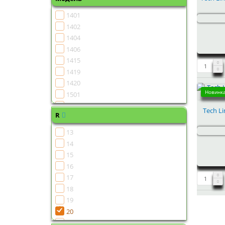
1401
1402
1404
1406
1415
1419
1420
Новинка
1501
1502
Tech Li
R
1504
1505
13
1506
14
1507
15
1508
16
1510
17
1511
18
1513
19
1515
20
1516
21