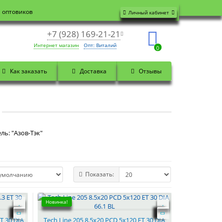
я оптовиков
Личный кабинет
+7 (928) 169-21-21
Интернет магазин
Опт: Виталий
0
Как заказать
Доставка
Отзывы
ль: "Азов-Тэк"
Показать:
Новинка!
T 30 DIA
Tech Line 205 8.5x20 PCD 5x120 ET 30 DIA