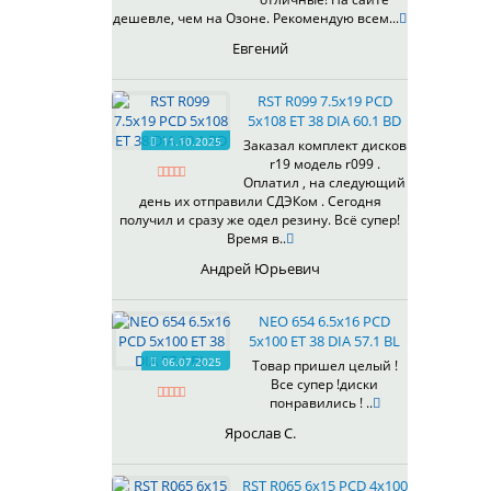
433
дешевле, чем на Озоне. Рекомендую всем...
435
Евгений
437
438
RST R099 7.5x19 PCD
503
5x108 ET 38 DIA 60.1 BD
505
11.10.2025
Заказал комплект дисков
r19 модель r099 .
508
Оплатил , на следующий
509
день их отправили СДЭКом . Сегодня
511
получил и сразу же одел резину. Всё супер!
Время в..
523
524
Андрей Юрьевич
526
528
NEO 654 6.5x16 PCD
529
5x100 ET 38 DIA 57.1 BL
530
06.07.2025
Товар пришел целый !
Все супер !диски
531
понравились ! ..
532
Ярослав С.
534
535
RST R065 6x15 PCD 4x100
536