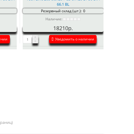
66.1 BL
Резервный склад (шт.):
0
Наличие:
18210р.
ичии
Уведомить о наличии
страниц)