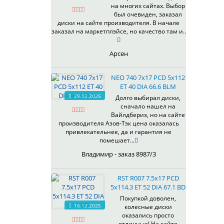
на многих сайтах. Выбор
337
67,1
MG
был очевиден, заказал
344
69,1
MGM
диски на сайте производителя. В начале
401
70,1
заказал на маркетплэйсе, но качество там и..
OrD
403
70,3
S
405
71,1
Арсен
SD
406
71.6
SL
408
72,6
NEO 740 7x17 PCD 5x112
W
410
73,1
ET 40 DIA 66.6 BLM
WB
29.12.2025
411
74,1
Долго выбирал диски,
WD
сначало нашел на
414
75.1
Вайлдбериз, но на сайте
415
77,8
производителя Азов-Тэк цена оказалась
417
78.1
привлекательнее, да и гарантия не
помешает...
418
84,1
420
92,5
Владимир - заказ 8987/3
422
95,1
423
98
RST R007 7.5x17 PCD
5x114.3 ET 52 DIA 67.1 BD
426
98,1
428
Покупкой доволен,
16.12.2025
колесные диски
429
оказались просто
430
отличные! На сайте