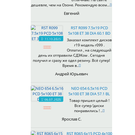
433
дешевле, чем на Озоне. Рекомендую всем...
435
Евгений
437
438
RST R099 7.5x19 PCD
503
5x108 ET 38 DIA 60.1 BD
505
11.10.2025
Заказал комплект дисков
r19 модель r099 .
508
Оплатил , на следующий
509
день их отправили СДЭКом . Сегодня
511
получил и сразу же одел резину. Всё супер!
Время в..
523
524
Андрей Юрьевич
526
528
NEO 654 6.5x16 PCD
529
5x100 ET 38 DIA 57.1 BL
530
06.07.2025
Товар пришел целый !
Все супер !диски
531
понравились ! ..
532
Ярослав С.
534
535
RST R065 6x15 PCD 4x100
536