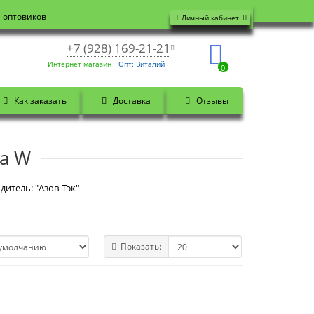
я оптовиков
Личный кабинет
+7 (928) 169-21-21
Интернет магазин
Опт: Виталий
0
Как заказать
Доставка
Отзывы
ка W
дитель: "Азов-Тэк"
Показать: