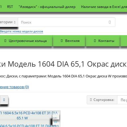
I
RST
"Азовдиск" - официальный дилер
Наличие завода в Excel дл
тегории
Введите номер модели дисков
Центровочные кольца
Вентиля
Контакты
и Модель 1604 DIA 65,1 Окрас дис
ос: Диски, с параметрами: Модель 1604 DIA 65,1 Окрас диска W произво
ение товаров (0)
Сортировка:
04 6.5x16 PCD 4x108 ET 31 DIA 65.1