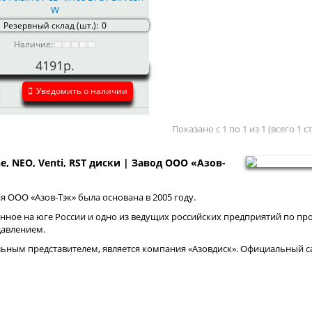
W
Резервный склад (шт.):
0
Наличие:
4191р.
Уведомить о наличии
Показано с 1 по 1 из 1 (всего 1 
ne, NEO, Venti, RST диски | Завод ООО «Азов-
 ООО «Азов-Тэк» была основана в 2005 году.
нное на юге России и одно из ведущих российских предприятий по про
давлением.
ным представителем, является компания «Азовдиск». Официальный са