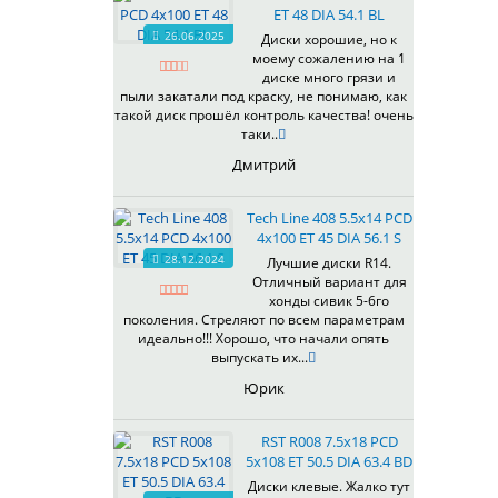
ET 48 DIA 54.1 BL
537
26.06.2025
Диски хорошие, но к
538
моему сожалению на 1
539
диске много грязи и
540
пыли закатали под краску, не понимаю, как
такой диск прошёл контроль качества! очень
541
таки..
543
Дмитрий
544
545
Tech Line 408 5.5x14 PCD
546
4x100 ET 45 DIA 56.1 S
547
28.12.2024
Лучшие диски R14.
548
Отличный вариант для
573
хонды сивик 5-6го
поколения. Стреляют по всем параметрам
574
идеально!!! Хорошо, что начали опять
575
выпускать их...
576
Юрик
600
602
RST R008 7.5x18 PCD
604
5x108 ET 50.5 DIA 63.4 BD
607
Диски клевые. Жалко тут
614