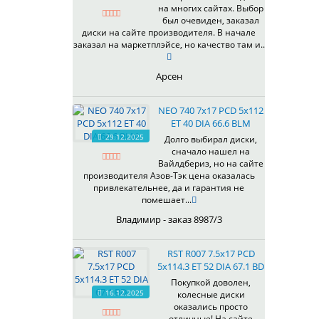
на многих сайтах. Выбор
337
67,1
MG
был очевиден, заказал
344
69,1
MGM
диски на сайте производителя. В начале
401
70,1
заказал на маркетплэйсе, но качество там и..
OrD
403
70,3
S
405
71,1
Арсен
SD
406
71.6
SL
408
72,6
NEO 740 7x17 PCD 5x112
W
410
73,1
ET 40 DIA 66.6 BLM
WB
29.12.2025
411
74,1
Долго выбирал диски,
WD
сначало нашел на
414
75.1
Вайлдбериз, но на сайте
415
77,8
производителя Азов-Тэк цена оказалась
417
78.1
привлекательнее, да и гарантия не
помешает...
418
84,1
420
92,5
Владимир - заказ 8987/3
422
95,1
423
98
RST R007 7.5x17 PCD
5x114.3 ET 52 DIA 67.1 BD
426
98,1
428
Покупкой доволен,
16.12.2025
колесные диски
429
оказались просто
430
отличные! На сайте