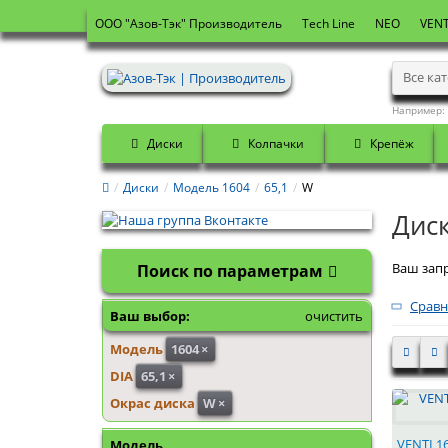
OOO "Азов-Тэк" Производитель
Tech Line
NEO
VENT
Все ка
Например:
Диски
Колпачки
Крепёж
Диски
Модель 1604
65,1
W
Диск
Ваш запр
Поиск по параметрам
Сравн
Ваш выбор:
очистить
Модель
1604
×
DIA
65,1
×
Окрас диска
W
×
VENTI 16
Модель