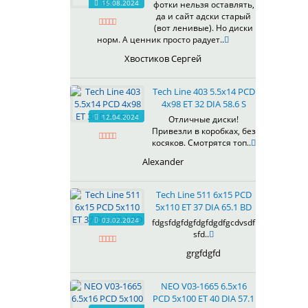
15.08.2024
фотки нельзя оставлять,
618
да и сайт адски старый
(вот ленивые). Но диски
619
норм. А ценник просто радует..
622
Хвостиков Сергей
623
624
Tech Line 403 5.5x14 PCD
625
4x98 ET 32 DIA 58.6 S
626
12.04.2024
Отличные диски!
628
Привезли в коробках, без
629
косяков. Смотрятся топ..
630
Alexander
632
633
Tech Line 511 6x15 PCD
634
5x110 ET 37 DIA 65.1 BD
635
03.02.2024
fdgsfdgfdgfdgfdgdfgcdvsdf
637
sfd..
638
grgfdgfd
639
640
NEO V03-1665 6.5x16
641
PCD 5x100 ET 40 DIA 57.1