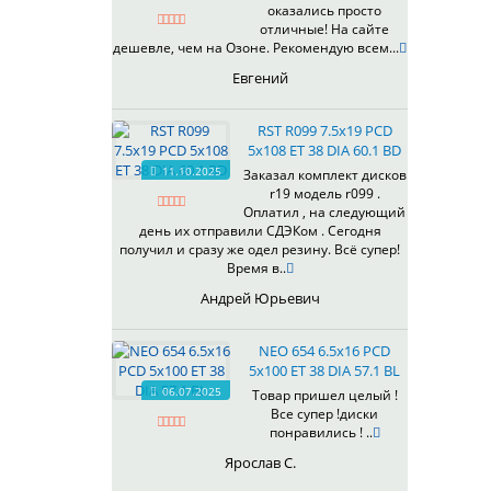
оказались просто
430
отличные! На сайте
433
дешевле, чем на Озоне. Рекомендую всем...
435
Евгений
437
438
RST R099 7.5x19 PCD
503
5x108 ET 38 DIA 60.1 BD
505
11.10.2025
Заказал комплект дисков
r19 модель r099 .
508
Оплатил , на следующий
509
день их отправили СДЭКом . Сегодня
511
получил и сразу же одел резину. Всё супер!
Время в..
523
524
Андрей Юрьевич
526
528
NEO 654 6.5x16 PCD
529
5x100 ET 38 DIA 57.1 BL
530
06.07.2025
Товар пришел целый !
Все супер !диски
531
понравились ! ..
532
Ярослав С.
534