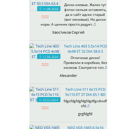
607
Диски клевые. Жалко тут
614
15.08.2024
фотки нельзя оставлять,
618
да и сайт адски старый
(вот ленивые). Но диски
619
норм. А ценник просто радует..
622
Хвостиков Сергей
623
624
Tech Line 403 5.5x14 PCD
625
4x98 ET 32 DIA 58.6 S
626
12.04.2024
Отличные диски!
628
Привезли в коробках, без
629
косяков. Смотрятся топ..
630
Alexander
632
633
Tech Line 511 6x15 PCD
634
5x110 ET 37 DIA 65.1 BD
635
03.02.2024
fdgsfdgfdgfdgfdgdfgcdvsdf
637
sfd..
638
grgfdgfd
639
640
NEO V03-1665 6.5x16