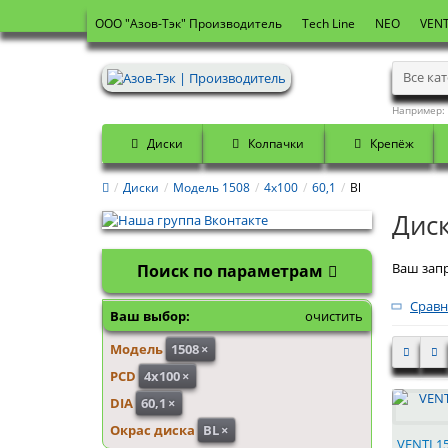
OOO "Азов-Тэк" Производитель
Tech Line
NEO
VENT
Все ка
Например:
Диски
Колпачки
Крепёж
Диски
Модель 1508
4x100
60,1
Bl
Диск
Ваш запр
Поиск по параметрам
Сравн
Ваш выбор:
очистить
Модель
1508
×
PCD
4x100
×
DIA
60,1
×
Окрас диска
BL
×
VENTI 15