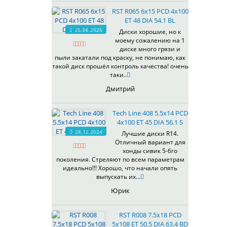
535
RST R065 6x15 PCD 4x100
536
ET 48 DIA 54.1 BL
537
26.06.2025
Диски хорошие, но к
538
моему сожалению на 1
539
диске много грязи и
540
пыли закатали под краску, не понимаю, как
такой диск прошёл контроль качества! очень
541
таки..
543
Дмитрий
544
545
Tech Line 408 5.5x14 PCD
546
4x100 ET 45 DIA 56.1 S
547
28.12.2024
Лучшие диски R14.
548
Отличный вариант для
573
хонды сивик 5-6го
поколения. Стреляют по всем параметрам
574
идеально!!! Хорошо, что начали опять
575
выпускать их...
576
Юрик
600
602
RST R008 7.5x18 PCD
604
5x108 ET 50.5 DIA 63.4 BD