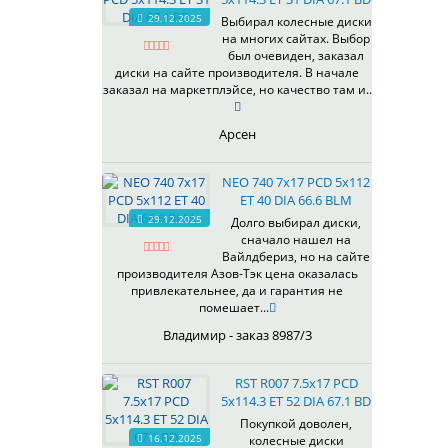
HB
336
66,6
29.12.2025
Выбирал колесные диски
HS
на многих сайтах. Выбор
337
67,1
MG
был очевиден, заказал
344
69,1
MGM
диски на сайте производителя. В начале
401
70,1
заказал на маркетплэйсе, но качество там и..
OrD
403
70,3
S
405
71,1
Арсен
SD
406
71.6
SL
408
72,6
NEO 740 7x17 PCD 5x112
W
410
73,1
ET 40 DIA 66.6 BLM
WB
29.12.2025
411
74,1
Долго выбирал диски,
WD
сначало нашел на
414
75.1
Вайлдбериз, но на сайте
415
77,8
производителя Азов-Тэк цена оказалась
417
78.1
привлекательнее, да и гарантия не
помешает...
418
84,1
420
92,5
Владимир - заказ 8987/3
422
95,1
423
98
RST R007 7.5x17 PCD
5x114.3 ET 52 DIA 67.1 BD
426
98,1
428
Покупкой доволен,
16.12.2025
колесные диски
429