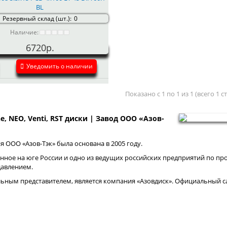
BL
Резервный склад (шт.):
0
Наличие:
6720р.
Уведомить о наличии
Показано с 1 по 1 из 1 (всего 1 
ne, NEO, Venti, RST диски | Завод ООО «Азов-
 ООО «Азов-Тэк» была основана в 2005 году.
нное на юге России и одно из ведущих российских предприятий по про
давлением.
ным представителем, является компания «Азовдиск». Официальный са