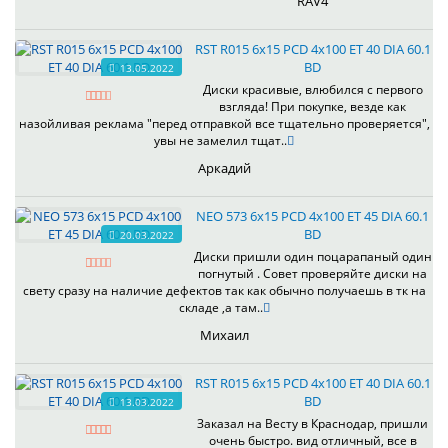
RAV4
RST R015 6x15 PCD 4x100 ET 40 DIA 60.1
BD
13.05.2022
Диски красивые, влюбился с первого
взгляда! При покупке, везде как
назойливая реклама "перед отправкой все тщательно проверяется",
увы не замелил тщат..
Аркадий
NEO 573 6x15 PCD 4x100 ET 45 DIA 60.1
BD
20.03.2022
Диски пришли один поцарапаный один
погнутый . Совет проверяйте диски на
свету сразу на наличие дефектов так как обычно получаешь в тк на
складе ,а там..
Михаил
RST R015 6x15 PCD 4x100 ET 40 DIA 60.1
BD
13.03.2022
Заказал на Весту в Краснодар, пришли
очень быстро. вид отличный, все в