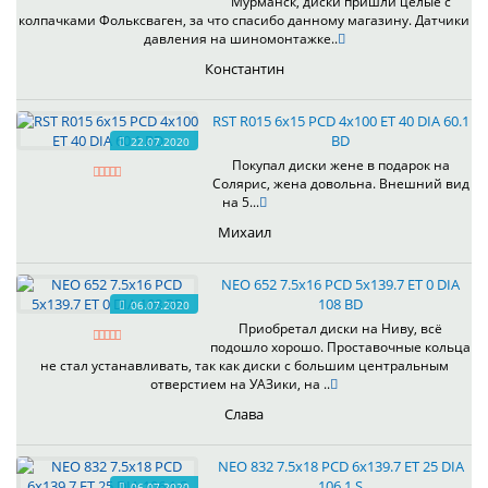
Мурманск, диски пришли целые с
колпачками Фольксваген, за что спасибо данному магазину. Датчики
давления на шиномонтажке..
Константин
RST R015 6x15 PCD 4x100 ET 40 DIA 60.1
BD
22.07.2020
Покупал диски жене в подарок на
Солярис, жена довольна. Внешний вид
на 5...
Михаил
NEO 652 7.5x16 PCD 5x139.7 ET 0 DIA
108 BD
06.07.2020
Приобретал диски на Ниву, всё
подошло хорошо. Проставочные кольца
не стал устанавливать, так как диски с большим центральным
отверстием на УАЗики, на ..
Слава
NEO 832 7.5x18 PCD 6x139.7 ET 25 DIA
106.1 S
06.07.2020