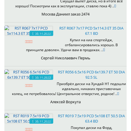
Смущал вылет диска, но в итоге всё
хорошо! Посмотрим как в эксплуатации, ставлю пока 4) ..
Москва Даниил заказ 2474
RST R067 7x17 PCD 5x114.3 ET 35 DIA
67.1 BD
30.11.2022
Купил на киа спортейдж,
отбалансировались хорошо. В
принципе доволен. Удачи вам в продажах. ..
Сергей Николаевич Пермь
RST R056 6.5x16 PCD 6x139.7 ET 50 DIA
92.5 SL
30.11.2022
Приобрёл диски на Хундай H1 подошли
идеально, никаких приставочных
колец, не потребовалось! Центральное отверстие, родное! ..
Алексей Воркута
RST R019 7.5x19 PCD 5x108 ET 50.5 DIA
63.4 BD
30.11.2022
Покупал диски на Форд,