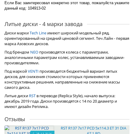
Если Вас заинтересовал конкретно этот товар, пожалуйста укажите
данный код: 104913-02
Литые диски - 4 марки завода
Диски марки
Tech Line
имеют широкий модельный ряд,
ориентированный на средний ценовой сегмент. Теч Лайн - первая
марка Азовских дисков.
Под брендом
NEO
производятся колеса с параметрами,
аналогичными параметрам колес, устанавливаемым заводами-
производителями.
Под маркой
VENTI
производится бюджетный вариант литых
дисков, для снижения стоимости которых применяются
конструктивные решения, направленные на снижение массы
самого диска.
Литые диски
RST
в переводе (Replica Style), начало выпуска:
декабрь 2019 года. Диски производятся с 14 по 20 диаметр и
имеют дизайн Реплика.
Отзывы
RST R137 7x17 PCD 5x114.3 ET 31 DIA
67.1 BD
29.12.2025