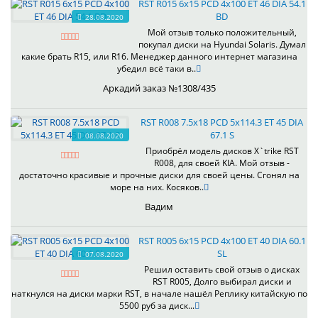
RST R015 6x15 PCD 4x100 ET 46 DIA 54.1
BD
28.08.2020
Мой отзыв только положительный,
покупал диски на Hyundai Solaris. Думал
какие брать R15, или R16. Менеджер данного интернет магазина
убедил всё таки в..
Аркадий заказ №1308/435
RST R008 7.5x18 PCD 5x114.3 ET 45 DIA
67.1 S
08.08.2020
Приобрёл модель дисков X`trike RST
R008, для своей KIA. Мой отзыв -
достаточно красивые и прочные диски для своей цены. Сгонял на
море на них. Косяков..
Вадим
RST R005 6x15 PCD 4x100 ET 40 DIA 60.1
SL
07.08.2020
Решил оставить свой отзыв о дисках
RST R005, Долго выбирал диски и
наткнулся на диски марки RST, в начале нашёл Реплику китайскую по
5500 руб за диск...