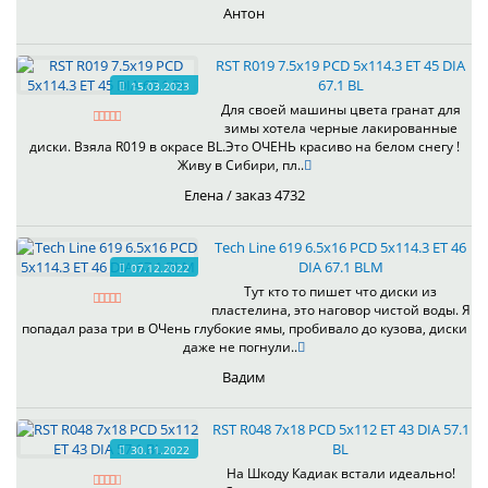
Антон
RST R019 7.5x19 PCD 5x114.3 ET 45 DIA
67.1 BL
15.03.2023
Для своей машины цвета гранат для
зимы хотела черные лакированные
диски. Взяла R019 в окрасе BL.Это ОЧЕНЬ красиво на белом снегу !
Живу в Сибири, пл..
Елена / заказ 4732
Tech Line 619 6.5x16 PCD 5x114.3 ET 46
DIA 67.1 BLM
07.12.2022
Тут кто то пишет что диски из
пластелина, это наговор чистой воды. Я
попадал раза три в ОЧень глубокие ямы, пробивало до кузова, диски
даже не погнули..
Вадим
RST R048 7x18 PCD 5x112 ET 43 DIA 57.1
BL
30.11.2022
На Шкоду Кадиак встали идеально!