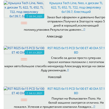
Крышка Tech Line, Neo, к дискам TL
622, TL 652, TL 722, под сверловку
6х139.7, блестящий
08.04.2021
Заказ был оформлен и довольно быстро
отправлен.Получил в Златоусте через 5
дней в хорошей,исключающей
поломку,упаковке.Результатом доволен...
Александр
RST R025 6x15 PCD 5x100 ET 40 DIA 57.1
BD
01.03.2021
Спасибо за диски просто супер.как
просил колпаки положили с логотипом
марки авто.большое спасибо менеджеру Александру всегда на связи
.буду рекомендов..
Николай
RST R025 6x15 PCD 5x100 ET 40 DIA 57.1
BD
04.02.2021
Покупал на Фольксваген Поло. На
белой машине смотрятся отлично. Не
пожалел. Успехов и процветания компании Азовдиск...