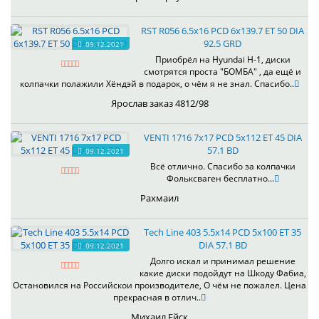
RST R056 6.5x16 PCD 6x139.7 ET 50 DIA
92.5 GRD
09.12.2021
Приобрёл на Hyundai H-1, диски
смотрятся проста "БОМБА" , да ещё и
колпачки полажили Хёндэй в подарок, о чём я не знал. Спасибо..
Ярослав заказ 4812/98
VENTI 1716 7x17 PCD 5x112 ET 45 DIA
57.1 BD
09.12.2021
Всё отлично. Спасибо за колпачки
Фольксваген бесплатно...
Рахмаил
Tech Line 403 5.5x14 PCD 5x100 ET 35
DIA 57.1 BD
09.12.2021
Долго искал и принимал решение
какие диски подойдут на Шкоду Фабиа,
Остановился на Российскои производителе, О чём не пожалел. Цена
прекрасная в отлич..
Михаил Ейск