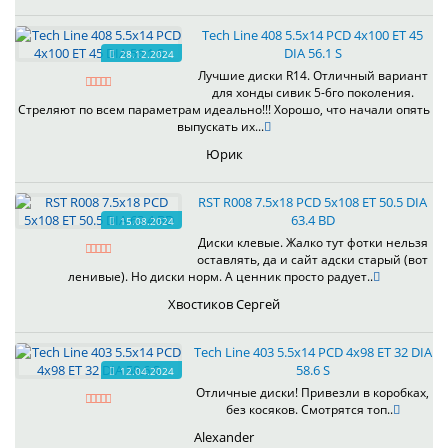
Tech Line 408 5.5x14 PCD 4x100 ET 45
DIA 56.1 S
28.12.2024
Лучшие диски R14. Отличный вариант
для хонды сивик 5-6го поколения.
Стреляют по всем параметрам идеально!!! Хорошо, что начали опять
выпускать их...
Юрик
RST R008 7.5x18 PCD 5x108 ET 50.5 DIA
63.4 BD
15.08.2024
Диски клевые. Жалко тут фотки нельзя
оставлять, да и сайт адски старый (вот
ленивые). Но диски норм. А ценник просто радует..
Хвостиков Сергей
Tech Line 403 5.5x14 PCD 4x98 ET 32 DIA
58.6 S
12.04.2024
Отличные диски! Привезли в коробках,
без косяков. Смотрятся топ..
Alexander