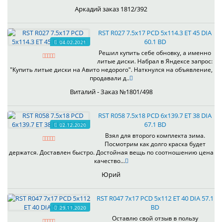
Аркадий заказ 1812/392
RST R027 7.5x17 PCD 5x114.3 ET 45 DIA
60.1 BD
04.02.2021
Решил купить себе обновку, а именно
литые диски. Набрал в Яндексе запрос:
"Купить литые диски на Авито недорого". Наткнулся на объявление,
продавали д..
Виталий - Заказ №1801/498
RST R058 7.5x18 PCD 6x139.7 ET 38 DIA
67.1 BD
02.12.2020
Взял для второго комплекта зима.
Посмотрим как долго краска будет
держатся. Доставлен быстро. Достойная вещь по соотношению цена
качество...
Юрий
RST R047 7x17 PCD 5x112 ET 40 DIA 57.1
BD
29.11.2020
Оставлю свой отзыв в пользу