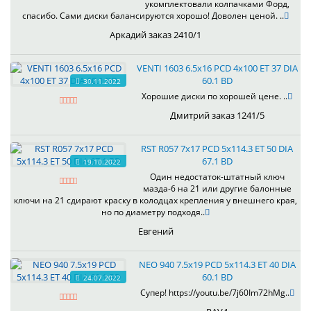
укомплектовали колпачками Форд,
спасибо. Сами диски балансируются хорошо! Доволен ценой. ..
Аркадий заказ 2410/1
VENTI 1603 6.5x16 PCD 4x100 ET 37 DIA
60.1 BD
30.11.2022
Хорошие диски по хорошей цене. ..
Дмитрий заказ 1241/5
RST R057 7x17 PCD 5x114.3 ET 50 DIA
67.1 BD
19.10.2022
Один недостаток-штатный ключ
мазда-6 на 21 или другие балонные
ключи на 21 сдирают краску в колодцах крепления у внешнего края,
но по диаметру подходя..
Евгений
NEO 940 7.5x19 PCD 5x114.3 ET 40 DIA
60.1 BD
24.07.2022
Супер! https://youtu.be/7j60Im72hMg..