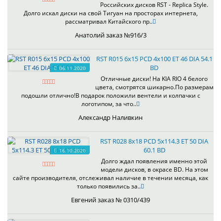
Российских дисков RST - Replica Style.
Долго искал диски на свой Тигуан на просторах интернета,
рассматривал Китайского пр..
Анатолий заказ №916/3
RST R015 6x15 PCD 4x100 ET 46 DIA 54.1
BD
06.11.2020
Отличные диски! На KIA RIO 4 белого
цвета, смотрятся шикарно.По размерам
подошли отлично!В подарок положили вентели и колпачки с
логотипом, за что..
Александр Наливкин
RST R028 8x18 PCD 5x114.3 ET 50 DIA
60.1 BD
16.10.2020
Долго ждал появления именно этой
модели дисков, в окрасе BD. На этом
сайте производителя, отслеживал наличие в течении месяца, как
только появились за..
Евгений заказ № 0310/439