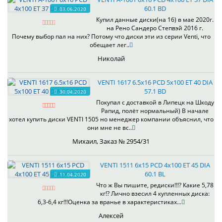
60.1 BD
03.06.2020
Купил данные диски(на 16) в мае 2020г.
на Рено Сандеро Степвэй 2016 г.
Почему выбор пал на них? Потому что диски эти из серии Venti, что
обещает лег..
Николай
VENTI 1617 6.5x16 PCD 5x100 ET 40 DIA
57.1 BD
30.04.2020
Покупал с доставкой в Липецк на Шкоду
Рапид, полёт нормальный) В начале
хотел купить диски VENTI 1505 но менеджер компании объяснил, что
они мне не вс..
Михаил, Заказ № 2954/31
VENTI 1511 6x15 PCD 4x100 ET 45 DIA
60.1 BL
11.04.2020
Что ж Вы пишите, редиски!!!? Какие 5,78
кг!? Лично взесил 4 купленных диска:
6,3-6,4 кг!!!Оценка за вранье в характеристиках...
Алексей