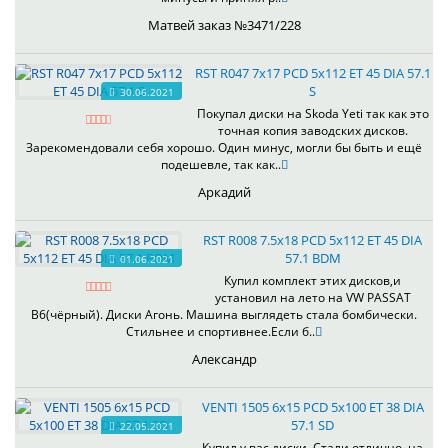
Матвей заказ №3471/228
RST R047 7x17 PCD 5x112 ET 45 DIA 57.1
S
30.06.2021
Покупал диски на Skoda Yeti так как это
точная копия заводских дисков.
Зарекомендовали себя хорошо. Один минус, могли бы быть и ещё
подешевле, так как..
Аркадий
RST R008 7.5x18 PCD 5x112 ET 45 DIA
57.1 BDM
01.06.2021
Купил комплект этих дисков,и
установил на лето на VW PASSAT
B6(чёрный). Диски Агонь. Машина выглядеть стала бомбически.
Стильнее и спортивнее.Если б..
Александр
VENTI 1505 6x15 PCD 5x100 ET 38 DIA
57.1 SD
22.05.2021
Купил у вас диски. Стали отлично, на