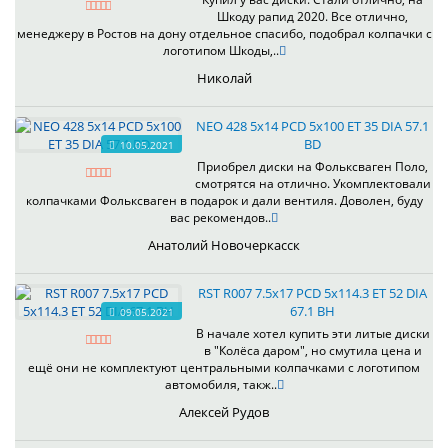
Шкоду рапид 2020. Все отлично,
менеджеру в Ростов на дону отдельное спасибо, подобрал колпачки с
логотипом Шкоды,..
Николай
NEO 428 5x14 PCD 5x100 ET 35 DIA 57.1
BD
10.05.2021
Приобрел диски на Фольксваген Поло,
смотрятся на отлично. Укомплектовали
колпачками Фольксваген в подарок и дали вентиля. Доволен, буду
вас рекомендов..
Анатолий Новочеркасск
RST R007 7.5x17 PCD 5x114.3 ET 52 DIA
67.1 BH
09.05.2021
В начале хотел купить эти литые диски
в "Колёса даром", но смутила цена и
ещё они не комплектуют центральными колпачками с логотипом
автомобиля, такж..
Алексей Рудов