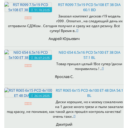
RST R099 7.5x19 PCD 5x108 ET 38 DIA
60.1 BD
11.10.2025
Заказал комплект дисков r19 модель
r099 . Оплатил , на следующий день их
отправили СДЭКом . Сегодня получил и сразу же одел резину. Всё
супер! Время в..
Андрей Юрьевич
NEO 654 6.5x16 PCD 5x100 ET 38 DIA
57.1 BL
06.07.2025
Товар пришел целый !Все супер !диски
понравились ! ..
Ярослав С.
RST R065 6x15 PCD 4x100 ET 48 DIA 54.1
BL
26.06.2025
Диски хорошие, но к моему сожалению
на 1 диске много грязи и пыли закатали
под краску, не понимаю, как такой диск прошёл контроль качества!
очень таки..
Дмитрий