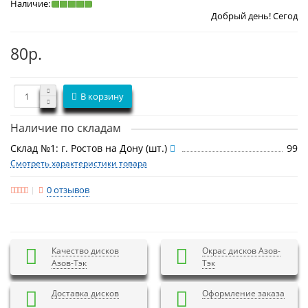
Наличие:
Добрый день! Сегодня
Четверг 6 а
80р.
В корзину
Наличие по складам
Склад №1: г. Ростов на Дону (шт.)
99
Смотреть характеристики товара
0 отзывов
Качество дисков
Окрас дисков Азов-
Азов-Тэк
Тэк
Доставка дисков
Оформление заказа