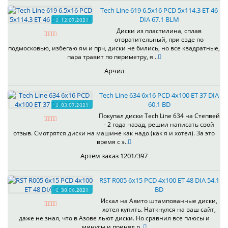
Tech Line 619 6.5x16 PCD 5x114.3 ET 46
DIA 67.1 BLM
12.07.2021
Диски из пластилина, сплав
отвратительный, при езде по
подмосковью, избегаю ям и прч, диски не бились, но все квадратные,
пара травит по периметру, я ..
Арчил
Tech Line 634 6x16 PCD 4x100 ET 37 DIA
60.1 BD
03.07.2021
Покупал диски Tech Line 634 на Степвей
- 2 года назад, решил написать свой
отзыв. Смотрятся диски на машине как надо (как я и хотел). За это
время с э..
Артём заказ 1201/397
RST R005 6x15 PCD 4x100 ET 48 DIA 54.1
BD
30.06.2021
Искал на Авито штампованные диски,
хотел купить. Наткнулся на ваш сайт,
даже не знал, что в Азове льют диски. Но сравнил все плюсы и
минусы и принял р..