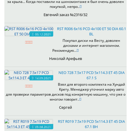
за крыла... Когда поставили на шиномонтаже я был очень доволен
покупкой, непро..
Евгений заказ №2316/32
RST R006 6x16 PCD 4x100 ET 50 DIA 60.1
BL
05.12.2021
Покупал диски на Весту, доволен
дисками и интернет магазином.
Рекомендую...
Николай Арефьев
NEO 728 7.5x17 PCD 5x114.3 ET 45 DIA
67.1 S
14.09.2021
Взял для второго комплекта на Хундай
Крету. Менеджер уточнил марку авто
для проверки параметров дисков под конкретную машину, что уже о
многом говорит..
Сергей
RST R019 7.5x19 PCD 5x114.3 ET 45 DIA
67.1 BH
09.08.2021