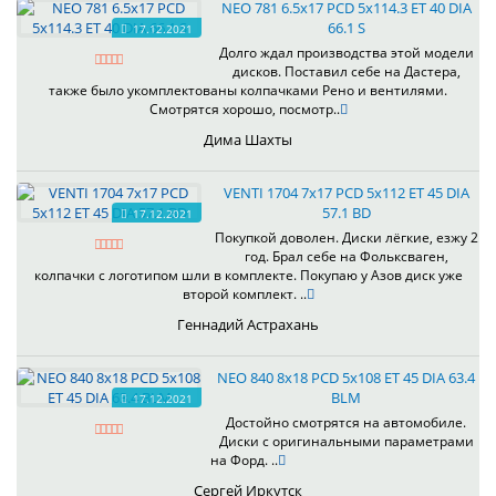
NEO 781 6.5x17 PCD 5x114.3 ET 40 DIA
66.1 S
17.12.2021
Долго ждал производства этой модели
дисков. Поставил себе на Дастера,
также было укомплектованы колпачками Рено и вентилями.
Смотрятся хорошо, посмотр..
Дима Шахты
VENTI 1704 7x17 PCD 5x112 ET 45 DIA
57.1 BD
17.12.2021
Покупкой доволен. Диски лёгкие, езжу 2
год. Брал себе на Фольксваген,
колпачки с логотипом шли в комплекте. Покупаю у Азов диск уже
второй комплект. ..
Геннадий Астрахань
NEO 840 8x18 PCD 5x108 ET 45 DIA 63.4
BLM
17.12.2021
Достойно смотрятся на автомобиле.
Диски с оригинальными параметрами
на Форд. ..
Сергей Иркутск