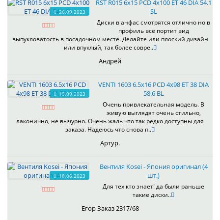
RST R015 6x15 PCD 4x100 ET 46 DIA 54.1
SL
26.09.2023
Диски в анфас смотрятся отлично но в
профиль всё портит вид
выпукловатость в посадочном месте. Делайте или плоский дизайн
или впуклый, так более совре..
Андрей
VENTI 1603 6.5x16 PCD 4x98 ET 38 DIA
58.6 BL
19.09.2023
Очень привлекательная модель. В
живую выглядят очень стильно,
лаконично, не вычурно. Очень жаль что так редко доступны для
заказа. Надеюсь что снова п..
Артур.
Вентиля Kosei - Япония оригинал (4
шт.)
18.06.2023
Для тех кто знает! да были раньше
такие диски..
Егор Заказ 2317/68