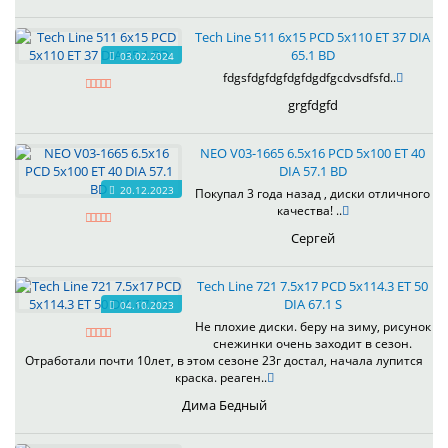
Tech Line 511 6x15 PCD 5x110 ET 37 DIA
65.1 BD
03.02.2024
fdgsfdgfdgfdgfdgdfgcdvsdfsfd..
grgfdgfd
NEO V03-1665 6.5x16 PCD 5x100 ET 40
DIA 57.1 BD
20.12.2023
Покупал 3 года назад , диски отличного
качества! ..
Сергей
Tech Line 721 7.5x17 PCD 5x114.3 ET 50
DIA 67.1 S
04.10.2023
Не плохие диски. беру на зиму, рисунок
снежинки очень заходит в сезон.
Отработали почти 10лет, в этом сезоне 23г достал, начала лупится
краска. реаген..
Дима Бедный