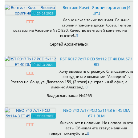
Вентиля Kosei - Япония оригинал (4
шт.)
20.05.2023
Давно искал такие вентиля! Раньше
стояли японские диски Косеи. Теперь
поставил на Азовские NEO 830. Качество вентилей конечно на
высоте!..
Сергей Архангельск
RST R017 7x17 PCD 5x112 ET 40 DIA 57.1
BD
02.04.2023
Хочу выразить огромную благодарность
сотрудникам компании "Азовдиск" г.
Ростов-на-Дону, ул. Доватора 159, (2 этаж) центральный офис, а
именно Александ..
Владислав, заказ №4265
NEO 740 7x17 PCD 5x114.3 ET 45 DIA
67.1 BLM
27.03.2023
Дисков нет в наличии. Но написано что
есть. Обновляйте статус наличия
товара пожалуйста ..