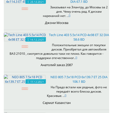
DIA 67.1 BD
20.12.2021
Заказывал на Элантру, до Москвы за 2
дня. Чему очень рад. К дискам
нареканий нет. ..
Джони Москва
Tech Line 403 5.5x14 PCD 4x98 ET 32 DIA
58.6 BD
18.12.2021
Положительные эмоции от покупки
дисков. Приобретал для автомобиля
ВАЗ 21010 , смотрятся довольно таки не плохо. Как говорится -
поддержи отечественног..
Анатолий заказ 2087
NEO 805 7.5x18 PCD 6x139.7 ET 25 DIA
106.1 BD
17.12.2021
На Прадо встали как родные, фото не
передаёт всего блеска дисков.
Красивые. ..
Сармат Казахстан