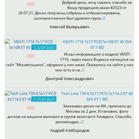
Добрый день, хочу сказать спасибо за
Вашу продукцию,заказ #2523 от
26.07.21. Диски получены,собраны и отбалансированы,
шиномонтажник был удивлен-грузи..
Алексей Валерьевич
VENTI 1716 7x17 PCD 5x108 ET 45 DIA
67.1 BD
22.07.2021
Искал информацию о модели VENTI
1716, через поиск Яндекса наткнулся на
сайт "Мосавтошина", оформил у них заказ. Оказалось на сайте у них
они есть в на..
Дмитрий Александрович
Tech Line 739 6.5x17 PCD 5x114.3 ET 40
DIA 67.1 BD
13.07.2021
Заказывал диски на KIA, приехали до
Москвы за 2 дня. Установил, фото
дисков на машине выложил в группе вконтакте Азовдиск. Спасибо,
рекомендую...
Андрей Хлебородов