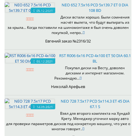
NEO 652 7.5x16 PCD 5x139.7 ET 0 DIA
108 BD
05.12.2021
Диски встали хорошо. Были сомнения
насчёт вылета, что будут выпирать из
за крыла... Когда поставили на шиномонтаже я был очень доволен
покупкой, непро..
Евгений заказ №2316/32
RST R006 6x16 PCD 4x100 ET 50 DIA 60.1
BL
05.12.2021
Покупал диски на Весту, доволен
дисками и интернет магазином.
Рекомендую...
Николай Арефьев
NEO 728 7.5x17 PCD 5x114.3 ET 45 DIA
67.1 S
14.09.2021
Взял для второго комплекта на Хундай
Крету. Менеджер уточнил марку авто
для проверки параметров дисков под конкретную машину, что уже о
многом говорит..