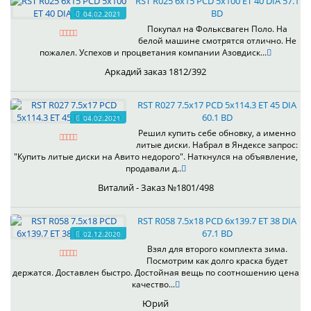
RST R025 6x15 PCD 5x100 ET 40 DIA 57.1
BD
04.02.2021
Покупал на Фольксваген Поло. На
белой машине смотрятся отлично. Не
пожалел. Успехов и процветания компании Азовдиск...
Аркадий заказ 1812/392
RST R027 7.5x17 PCD 5x114.3 ET 45 DIA
60.1 BD
04.02.2021
Решил купить себе обновку, а именно
литые диски. Набрал в Яндексе запрос:
"Купить литые диски на Авито недорого". Наткнулся на объявление,
продавали д..
Виталий - Заказ №1801/498
RST R058 7.5x18 PCD 6x139.7 ET 38 DIA
67.1 BD
02.12.2020
Взял для второго комплекта зима.
Посмотрим как долго краска будет
держатся. Доставлен быстро. Достойная вещь по соотношению цена
качество...
Юрий