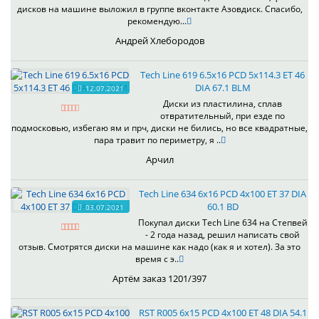
дисков на машине выложил в группе вконтакте Азовдиск. Спасибо,
рекомендую...
Андрей Хлебородов
Tech Line 619 6.5x16 PCD 5x114.3 ET 46
DIA 67.1 BLM
12.07.2021
Диски из пластилина, сплав
отвратительный, при езде по
подмосковью, избегаю ям и прч, диски не бились, но все квадратные,
пара травит по периметру, я ..
Арчил
Tech Line 634 6x16 PCD 4x100 ET 37 DIA
60.1 BD
03.07.2021
Покупал диски Tech Line 634 на Степвей
- 2 года назад, решил написать свой
отзыв. Смотрятся диски на машине как надо (как я и хотел). За это
время с э..
Артём заказ 1201/397
RST R005 6x15 PCD 4x100 ET 48 DIA 54.1