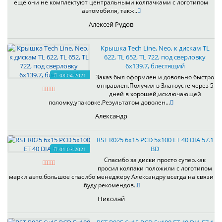
ещё они не комплектуют центральными колпачками с логотипом
автомобиля, такж..
Алексей Рудов
Крышка Tech Line, Neo, к дискам TL
622, TL 652, TL 722, под сверловку
6х139.7, блестящий
08.04.2021
Заказ был оформлен и довольно быстро
отправлен.Получил в Златоусте через 5
дней в хорошей,исключающей
поломку,упаковке.Результатом доволен...
Александр
RST R025 6x15 PCD 5x100 ET 40 DIA 57.1
BD
01.03.2021
Спасибо за диски просто супер.как
просил колпаки положили с логотипом
марки авто.большое спасибо менеджеру Александру всегда на связи
.буду рекомендов..
Николай