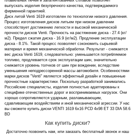
плавильных печей и запатентованных сплавов позволяет
выпускать изделия безупречного качества, подтверждаемого
фирменной гарантией.
Диск литой Venti 1619 изготовлен по технологии низкого давления.
Процесс изготовления дисков литьем при низком давлении
способствует достижению легкости и высокой механической
прочности дисков Venti. Прочность на растяжение диска - 27.4 (кг/
м2). Предел сжатия диска - 16.9 (кг/м2). Продление эксплуатации
диска - 8.1%. Такой процесс позволяет сэкономить сырьевой
материал и время механической обработки. Результат - снижается
вес диска Venti 1619, следовательно: уменьшается потребляемое
топливо, продлевается срок эксплуатации шин, значительно
снижается уровень толчков от шин при вождении, вследствие
уменьшения неподрессоренной массы автомобиля. Особенностями
марки дисков "Venti" являются эффектный дизайн и повышенные
прочностные характеристики. Поскольку разработкой занимались
Российские специалисты, изделия полностью адаптированы к
специфике отечественных дорог и воспринимаемых нагрузок. Они
хорошо сопротивляются ударным, разламывающим,
сдавливающим воздействиям и иной механической агрессии. У нас
вы сможете купить диски VENTI 1619 6x16 PCD 4x98 ET 33 DIA 58.6
BD
Как купить диски?
Достаточно позвонить нам, или заказать бесплатный звонок и наш