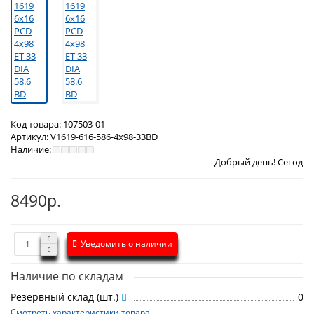
Код товара:
107503-01
Артикул:
V1619-616-586-4x98-33BD
Наличие:
Добрый день! Сегодня
Пятница 7 ав
8490р.
Уведомить о наличии
Наличие по складам
Резервный склад (шт.)
0
Смотреть характеристики товара