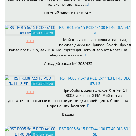
только появились за..
Евгений заказ № 0310/439
RST R015 6x15 PCD 4x100 ET 46 DIA 54.1
BD
28.08.2020
Мой отзыв только положительный,
покупал диски на Hyundai Solaris. Думал
какие брать R15, или R16. Менеджер данного интернет магазина
убедил всё таки в..
Аркадий заказ №1308/435
RST R008 7.5x18 PCD 5x114.3 ET 45 DIA
67.1 S
08.08.2020
Приобрёл модель дисков X`trike RST
R008, для своей KIA. Мой отзыв -
достаточно красивые и прочные диски для своей цены. Сгонял на
море на них. Косяков..
Вадим
RST R005 6x15 PCD 4x100 ET 40 DIA 60.1
SL
07.08.2020