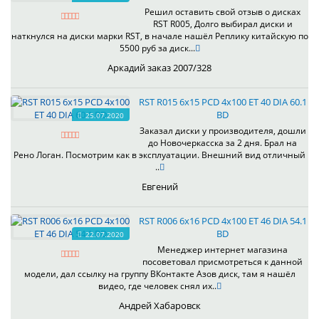
Решил оставить свой отзыв о дисках
RST R005, Долго выбирал диски и
наткнулся на диски марки RST, в начале нашёл Реплику китайскую по
5500 руб за диск...
Аркадий заказ 2007/328
RST R015 6x15 PCD 4x100 ET 40 DIA 60.1
BD
25.07.2020
Заказал диски у производителя, дошли
до Новочеркасска за 2 дня. Брал на
Рено Логан. Посмотрим как в эксплуатации. Внешний вид отличный
..
Евгений
RST R006 6x16 PCD 4x100 ET 46 DIA 54.1
BD
22.07.2020
Менеджер интернет магазина
посоветовал присмотреться к данной
модели, дал ссылку на группу ВКонтакте Азов диск, там я нашёл
видео, где человек снял их..
Андрей Хабаровск