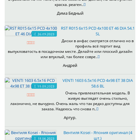
краска. реаген..
Дима Бедный
RST R015 6x15 PCD 4x100 ET 46 DIA 54.1
SL
26.09.2023
Диски в анфас смотрятся отлично но в
профиль всё портит вид
выпукловатость в посадочном месте. Делайте или плоский дизайн
или впуклый, так более совре..
Андрей
VENTI 1603 6.5x16 PCD 4x98 ET 38 DIA
58.6 BL
19.09.2023
Очень привлекательная модель. В
живую выглядят очень стильно,
лаконично, не вычурно. Очень жаль что так редко доступны для
заказа. Надеюсь что снова п..
Артур.
Вентиля Kosei - Япония оригинал (4
шт.)
18.06.2023