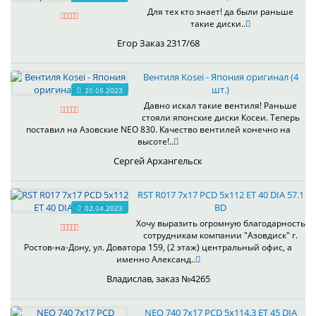
Для тех кто знает! да были раньше
такие диски..
Егор Заказ 2317/68
Вентиля Kosei - Япония оригинал (4
шт.)
20.05.2023
Давно искал такие вентиля! Раньше
стояли японские диски Косеи. Теперь
поставил на Азовские NEO 830. Качество вентилей конечно на
высоте!..
Сергей Архангельск
RST R017 7x17 PCD 5x112 ET 40 DIA 57.1
BD
02.04.2023
Хочу выразить огромную благодарность
сотрудникам компании "Азовдиск" г.
Ростов-на-Дону, ул. Доватора 159, (2 этаж) центральный офис, а
именно Александ..
Владислав, заказ №4265
NEO 740 7x17 PCD 5x114.3 ET 45 DIA