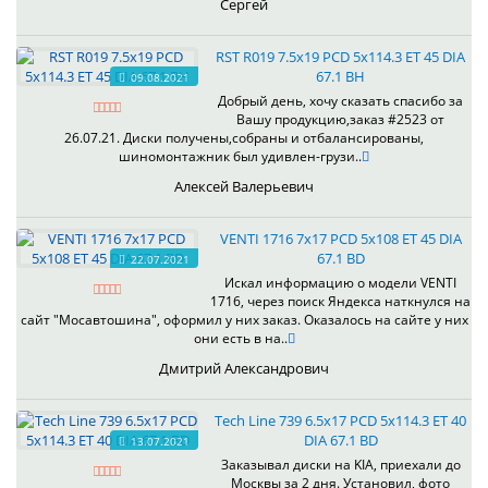
Сергей
RST R019 7.5x19 PCD 5x114.3 ET 45 DIA
67.1 BH
09.08.2021
Добрый день, хочу сказать спасибо за
Вашу продукцию,заказ #2523 от
26.07.21. Диски получены,собраны и отбалансированы,
шиномонтажник был удивлен-грузи..
Алексей Валерьевич
VENTI 1716 7x17 PCD 5x108 ET 45 DIA
67.1 BD
22.07.2021
Искал информацию о модели VENTI
1716, через поиск Яндекса наткнулся на
сайт "Мосавтошина", оформил у них заказ. Оказалось на сайте у них
они есть в на..
Дмитрий Александрович
Tech Line 739 6.5x17 PCD 5x114.3 ET 40
DIA 67.1 BD
13.07.2021
Заказывал диски на KIA, приехали до
Москвы за 2 дня. Установил, фото