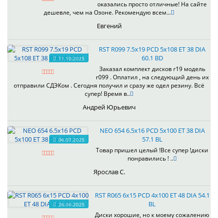
оказались просто отличные! На сайте
дешевле, чем на Озоне. Рекомендую всем...
Евгений
RST R099 7.5x19 PCD 5x108 ET 38 DIA
60.1 BD
11.10.2025
Заказал комплект дисков r19 модель
r099 . Оплатил , на следующий день их
отправили СДЭКом . Сегодня получил и сразу же одел резину. Всё
супер! Время в..
Андрей Юрьевич
NEO 654 6.5x16 PCD 5x100 ET 38 DIA
57.1 BL
06.07.2025
Товар пришел целый !Все супер !диски
понравились ! ..
Ярослав С.
RST R065 6x15 PCD 4x100 ET 48 DIA 54.1
BL
26.06.2025
Диски хорошие, но к моему сожалению