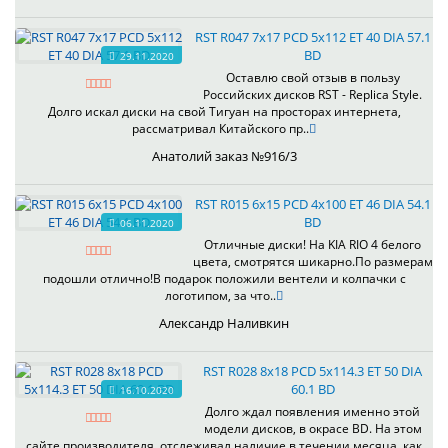
RST R047 7x17 PCD 5x112 ET 40 DIA 57.1
BD
29.11.2020
Оставлю свой отзыв в пользу
Российских дисков RST - Replica Style.
Долго искал диски на свой Тигуан на просторах интернета,
рассматривал Китайского пр..
Анатолий заказ №916/3
RST R015 6x15 PCD 4x100 ET 46 DIA 54.1
BD
06.11.2020
Отличные диски! На KIA RIO 4 белого
цвета, смотрятся шикарно.По размерам
подошли отлично!В подарок положили вентели и колпачки с
логотипом, за что..
Александр Наливкин
RST R028 8x18 PCD 5x114.3 ET 50 DIA
60.1 BD
16.10.2020
Долго ждал появления именно этой
модели дисков, в окрасе BD. На этом
сайте производителя, отслеживал наличие в течении месяца, как