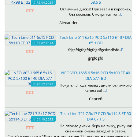
58.6 S
12.04.2024
Отличные диски! Привезли в коробках,
без косяков. Смотрятся топ..
Alexander
Tech Line 511 6x15 PCD 5x110 ET 37 DIA
65.1 BD
03.02.2024
fdgsfdgfdgfdgfdgdfgcdvsdfsfd..
grgfdgfd
NEO V03-1665 6.5x16 PCD 5x100 ET 40
DIA 57.1 BD
20.12.2023
Покупал 3 года назад , диски отличного
качества! ..
Сергей
Tech Line 721 7.5x17 PCD 5x114.3 ET 50
DIA 67.1 S
04.10.2023
Не плохие диски. беру на зиму, рисунок
снежинки очень заходит в сезон.
Отработали почти 10лет, в этом сезоне 23г достал, начала лупится