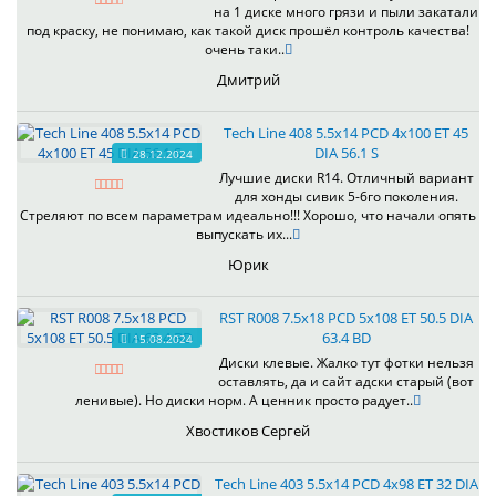
на 1 диске много грязи и пыли закатали
под краску, не понимаю, как такой диск прошёл контроль качества!
очень таки..
Дмитрий
Tech Line 408 5.5x14 PCD 4x100 ET 45
DIA 56.1 S
28.12.2024
Лучшие диски R14. Отличный вариант
для хонды сивик 5-6го поколения.
Стреляют по всем параметрам идеально!!! Хорошо, что начали опять
выпускать их...
Юрик
RST R008 7.5x18 PCD 5x108 ET 50.5 DIA
63.4 BD
15.08.2024
Диски клевые. Жалко тут фотки нельзя
оставлять, да и сайт адски старый (вот
ленивые). Но диски норм. А ценник просто радует..
Хвостиков Сергей
Tech Line 403 5.5x14 PCD 4x98 ET 32 DIA