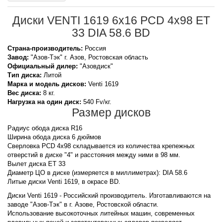
Диски VENTI 1619 6x16 PCD 4x98 ET
33 DIA 58.6 BD
Страна-производитель:
Россия
Завод:
"Азов-Тэк" г. Азов, Ростовская область
Официальный дилер:
"Азовдиск"
Тип диска:
Литой
Марка и модель дисков:
Venti
1619
Вес диска:
8 кг.
Нагрузка на один диск:
540 Fv/кг.
Размер дисков
Радиус обода диска R16
Ширина обода диска 6 дюймов
Сверловка PCD 4x98 складывается из количества крепежных
отверстий в диске "4" и расстояния между ними в 98 мм.
Вылет диска ET 33
Диаметр ЦО в диске (измеряется в миллиметрах): DIA 58.6
Литые диски Venti 1619, в окрасе BD.
Диски Venti 1619 - Российский производитель. Изготавливаются на
заводе "Азов-Тэк" в г. Азове, Ростовской области.
Использование высокоточных литейных машин, современных