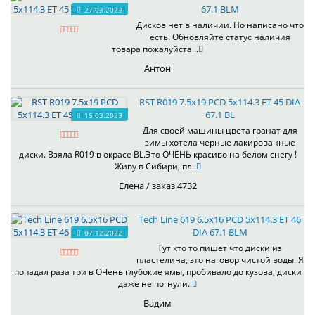
67.1 BLM
27.03.2023
Дисков нет в наличии. Но написано что
есть. Обновляйте статус наличия
товара пожалуйста ..
Антон
RST R019 7.5x19 PCD 5x114.3 ET 45 DIA
67.1 BL
15.03.2023
Для своей машины цвета гранат для
зимы хотела черные лакированные
диски. Взяла R019 в окрасе BL.Это ОЧЕНЬ красиво на белом снегу !
Живу в Сибири, пл..
Елена / заказ 4732
Tech Line 619 6.5x16 PCD 5x114.3 ET 46
DIA 67.1 BLM
07.12.2022
Тут кто то пишет что диски из
пластелина, это наговор чистой воды. Я
попадал раза три в ОЧень глубокие ямы, пробивало до кузова, диски
даже не погнули..
Вадим