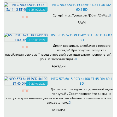
NEO 940 7.5x19 PCD 5x114.3 ET 40 DIA
60.1 BD
24.07.2022
Супер! https://youtu.be/7j60Im72hMg..
RAV4
RST R015 6x15 PCD 4x100 ET 40 DIA 60.1
BD
13.05.2022
Диски красивые, влюбился с первого
взгляда! При покупке, везде как
назойливая реклама "перед отправкой все тщательно проверяется",
увы не замелил тщат..
Аркадий
NEO 573 6x15 PCD 4x100 ET 45 DIA 60.1
BD
20.03.2022
Диски пришли один поцарапаный один
погнутый . Совет проверяйте диски на
свету сразу на наличие дефектов так как обычно получаешь в тк на
складе ,а там..
Михаил