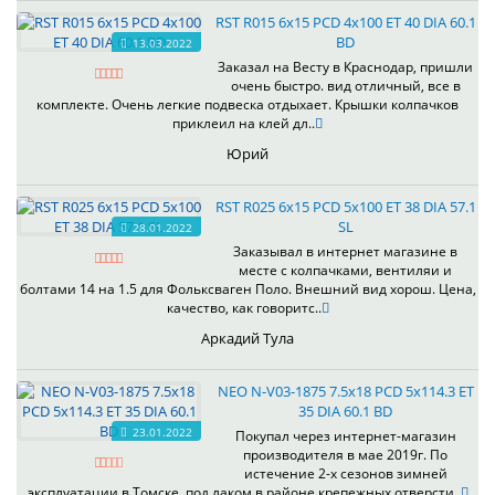
RST R015 6x15 PCD 4x100 ET 40 DIA 60.1
BD
13.03.2022
Заказал на Весту в Краснодар, пришли
очень быстро. вид отличный, все в
комплекте. Очень легкие подвеска отдыхает. Крышки колпачков
приклеил на клей дл..
Юрий
RST R025 6x15 PCD 5x100 ET 38 DIA 57.1
SL
28.01.2022
Заказывал в интернет магазине в
месте с колпачками, вентиляи и
болтами 14 на 1.5 для Фольксваген Поло. Внешний вид хорош. Цена,
качество, как говоритс..
Аркадий Тула
NEO N-V03-1875 7.5x18 PCD 5x114.3 ET
35 DIA 60.1 BD
23.01.2022
Покупал через интернет-магазин
производителя в мае 2019г. По
истечение 2-х сезонов зимней
эксплуатации в Томске, под лаком в районе крепежных отверсти..