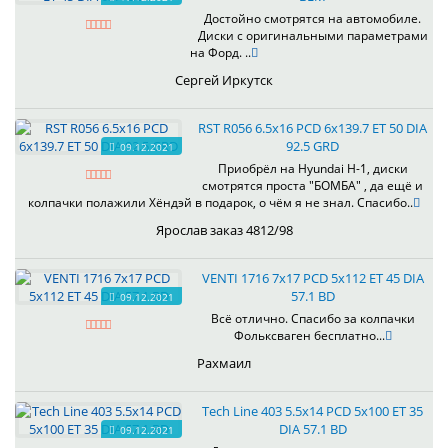
Достойно смотрятся на автомобиле.
Диски с оригинальными параметрами
на Форд. ..
Сергей Иркутск
RST R056 6.5x16 PCD 6x139.7 ET 50 DIA
92.5 GRD
09.12.2021
Приобрёл на Hyundai H-1, диски
смотрятся проста "БОМБА" , да ещё и
колпачки полажили Хёндэй в подарок, о чём я не знал. Спасибо..
Ярослав заказ 4812/98
VENTI 1716 7x17 PCD 5x112 ET 45 DIA
57.1 BD
09.12.2021
Всё отлично. Спасибо за колпачки
Фольксваген бесплатно...
Рахмаил
Tech Line 403 5.5x14 PCD 5x100 ET 35
DIA 57.1 BD
09.12.2021