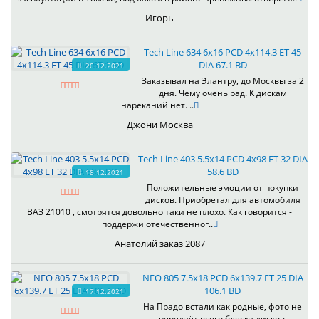
Игорь
Tech Line 634 6x16 PCD 4x114.3 ET 45
DIA 67.1 BD
20.12.2021
Заказывал на Элантру, до Москвы за 2
дня. Чему очень рад. К дискам
нареканий нет. ..
Джони Москва
Tech Line 403 5.5x14 PCD 4x98 ET 32 DIA
58.6 BD
18.12.2021
Положительные эмоции от покупки
дисков. Приобретал для автомобиля
ВАЗ 21010 , смотрятся довольно таки не плохо. Как говорится -
поддержи отечественног..
Анатолий заказ 2087
NEO 805 7.5x18 PCD 6x139.7 ET 25 DIA
106.1 BD
17.12.2021
На Прадо встали как родные, фото не
передаёт всего блеска дисков.