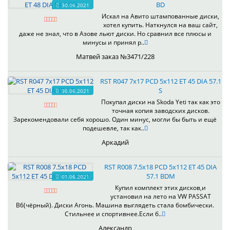
BD
30.06.2021
Искал на Авито штампованные диски,
хотел купить. Наткнулся на ваш сайт,
даже не знал, что в Азове льют диски. Но сравнил все плюсы и
минусы и принял р..
Матвей заказ №3471/228
RST R047 7x17 PCD 5x112 ET 45 DIA 57.1
S
30.06.2021
Покупал диски на Skoda Yeti так как это
точная копия заводских дисков.
Зарекомендовали себя хорошо. Один минус, могли бы быть и ещё
подешевле, так как..
Аркадий
RST R008 7.5x18 PCD 5x112 ET 45 DIA
57.1 BDM
01.06.2021
Купил комплект этих дисков,и
установил на лето на VW PASSAT
B6(чёрный). Диски Агонь. Машина выглядеть стала бомбически.
Стильнее и спортивнее.Если б..
Александр