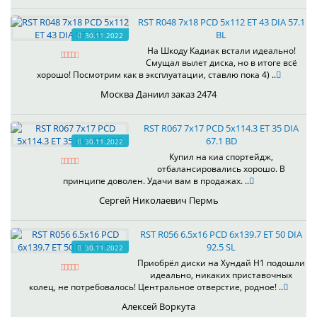
RST R048 7x18 PCD 5x112 ET 43 DIA 57.1
BL
30.11.2022
На Шкоду Кадиак встали идеально!
Смущал вылет диска, но в итоге всё
хорошо! Посмотрим как в эксплуатации, ставлю пока 4) ..
Москва Даниил заказ 2474
RST R067 7x17 PCD 5x114.3 ET 35 DIA
67.1 BD
30.11.2022
Купил на киа спортейдж,
отбалансировались хорошо. В
принципе доволен. Удачи вам в продажах. ..
Сергей Николаевич Пермь
RST R056 6.5x16 PCD 6x139.7 ET 50 DIA
92.5 SL
30.11.2022
Приобрёл диски на Хундай H1 подошли
идеально, никаких приставочных
колец, не потребовалось! Центральное отверстие, родное! ..
Алексей Воркута