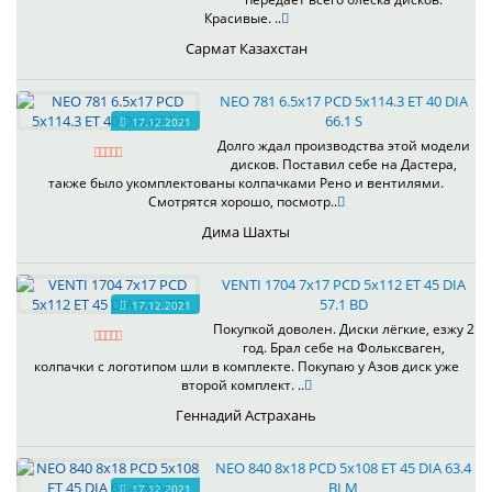
Красивые. ..
Сармат Казахстан
NEO 781 6.5x17 PCD 5x114.3 ET 40 DIA
66.1 S
17.12.2021
Долго ждал производства этой модели
дисков. Поставил себе на Дастера,
также было укомплектованы колпачками Рено и вентилями.
Смотрятся хорошо, посмотр..
Дима Шахты
VENTI 1704 7x17 PCD 5x112 ET 45 DIA
57.1 BD
17.12.2021
Покупкой доволен. Диски лёгкие, езжу 2
год. Брал себе на Фольксваген,
колпачки с логотипом шли в комплекте. Покупаю у Азов диск уже
второй комплект. ..
Геннадий Астрахань
NEO 840 8x18 PCD 5x108 ET 45 DIA 63.4
BLM
17.12.2021