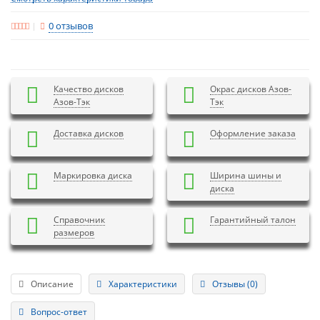
0 отзывов
Качество дисков
Окрас дисков Азов-
Азов-Тэк
Тэк
Доставка дисков
Оформление заказа
Маркировка диска
Ширина шины и
диска
Справочник
Гарантийный талон
размеров
Описание
Характеристики
Отзывы (0)
Вопрос-ответ