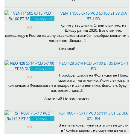
VENTI 1505 6x15 PCD 5x100 ET 38 DIA
57.1 SD
22.05.2021
Купил у вас диски. Стали отлично, на
Шкоду рапид 2020. Все отлично,
менеджеру в Ростов на дону отдельное спасибо, подобрал колпачки с
логотипом Шкоды,..
Николай
NEO 428 5x14 PCD 5x100 ET 35 DIA 57.1
BD
10.05.2021
Приобрел диски на Фольксваген Поло,
смотрятся на отлично. Укомплектовали
колпачками Фольксваген в подарок и дали вентиля. Доволен, буду
вас рекомендов..
Анатолий Новочеркасск
RST R007 7.5x17 PCD 5x114.3 ET 52 DIA
67.1 BH
09.05.2021
В начале хотел купить эти литые диски
в "Колёса даром", но смутила цена и